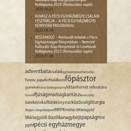
Kulturális Alap Közgyűjtemények
Kollégiuma 2024 (Restaurálási napló)
2025.10.21.
KOVÁSZ A PÉCSI EGYHÁZMEGYE CSALÁDI
FESZTIVÁLJA – A PÉCSI EGYHÁZMEGYEI
KÖNYVTÁR PROGRAMJAI
2025.08.18.
BESZÁMOLÓ – Restaurált kötetek a Pécsi
Egyházmegyei Könyvtárban – Nemzeti
Kulturális Alap Könyvtárak és Levéltárak
Kollégiuma 2023 (Restaurálási napló)
2024.11.06.
advent
báta
család
egyházzene
eucharisztia
főpásztor
Ferenc pápa
férfitalálkozó
hittan
horvát referatúra
gyerekek
havas boldogasszony
ifjúság
imádság
karitász
karácsony
húsvét
liturgia
kultúra
közösség
katekézis
könyvtár
MKPK
mohács
Máriagyűd
Magtár Látogatóközpont
papság
nagyböjt
Máriagyűdi Bazilika
PEM
pécsi egyházmegye
pphf