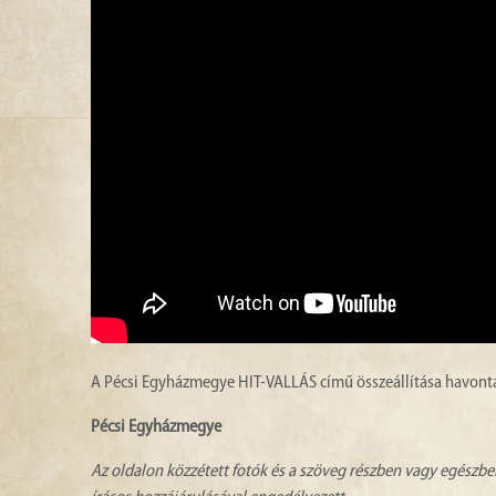
A Pécsi Egyházmegye HIT-VALLÁS című összeállítása havonta 
Pécsi Egyházmegye
Az oldalon közzétett fotók és a szöveg részben vagy egészbe