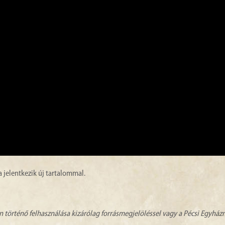
jelentkezik új tartalommal.
n történő felhasználása kizárólag forrásmegjelöléssel vagy a Pécsi Egyhá