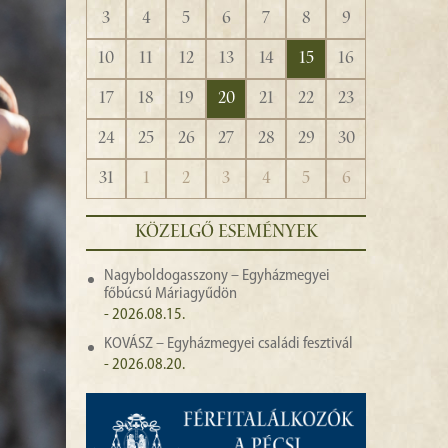
3
4
5
6
7
8
9
10
11
12
13
14
15
16
17
18
19
20
21
22
23
24
25
26
27
28
29
30
31
1
2
3
4
5
6
KÖZELGŐ ESEMÉNYEK
Nagyboldogasszony – Egyházmegyei
főbúcsú Máriagyűdön
- 2026.08.15.
KOVÁSZ – Egyházmegyei családi fesztivál
- 2026.08.20.