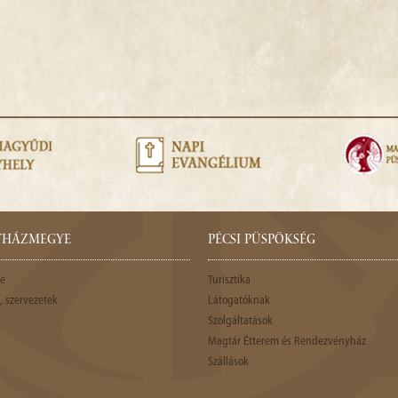
GYHÁZMEGYE
PÉCSI PÜSPÖKSÉG
e
Turisztika
 szervezetek
Látogatóknak
Szolgáltatások
Magtár Étterem és Rendezvényház
Szállások