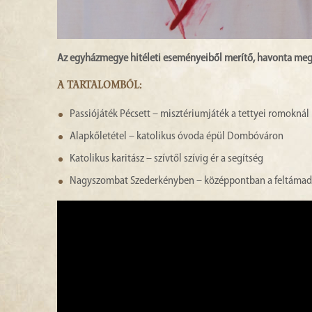
Az egyházmegye hitéleti eseményeiből merítő, havonta me
A TARTALOMBÓL:
Passiójáték Pécsett – misztériumjáték a tettyei romoknál
Alapkőletétel – katolikus óvoda épül Dombóváron
Katolikus karitász – szívtől szívig ér a segítség
Nagyszombat Szederkényben – középpontban a feltámad