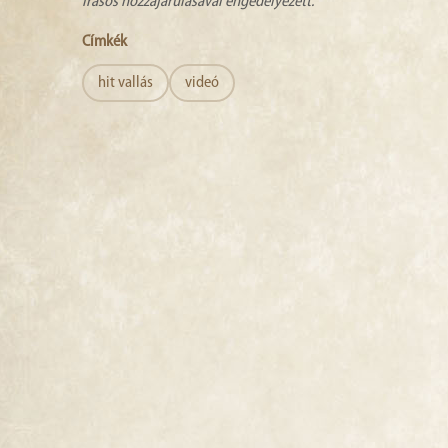
írásos hozzájárulásával engedélyezett.
Címkék
hit vallás
videó