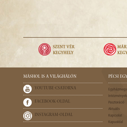
MÁSHOL IS A VILÁGHÁLÓN
PÉCSI E
YOUTUBE-CSATORNA
Egyházmegy
Intézmények,
FACEBOOK-OLDAL
Pasztoráció
Aktuális
INSTAGRAM-OLDAL
Kapcsolat
Kapuoldal