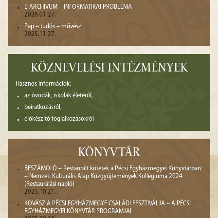
E-ARCHIVUM – INFORMATIKAI PROBLÉMA
2026.01.27.
Pap – tudós – művész
2025.11.27.
KÖZNEVELÉSI INTÉZMÉNYEK
Hasznos információk:
az óvodák, iskolák életéről,
beiratkozásról,
előkészítő foglalkozásokról
KÖNYVTÁR
BESZÁMOLÓ – Restaurált kötetek a Pécsi Egyházmegyei Könyvtárban
– Nemzeti Kulturális Alap Közgyűjtemények Kollégiuma 2024
(Restaurálási napló)
2025.10.21.
KOVÁSZ A PÉCSI EGYHÁZMEGYE CSALÁDI FESZTIVÁLJA – A PÉCSI
EGYHÁZMEGYEI KÖNYVTÁR PROGRAMJAI