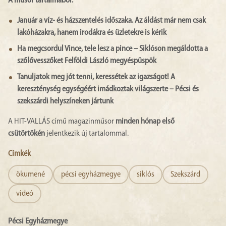
A műsor tartalmából:
Január a víz- és házszentelés időszaka. Az áldást már nem csak
lakóházakra, hanem irodákra és üzletekre is kérik
Ha megcsordul Vince, tele lesz a pince – Siklóson megáldotta a
szőlővesszőket Felföldi László megyéspüspök
Tanuljatok meg jót tenni, keressétek az igazságot! A
kereszténység egységéért imádkoztak világszerte – Pécsi és
szekszárdi helyszíneken jártunk
A HIT-VALLÁS című magazinműsor
minden hónap első
csütörtökén
jelentkezik új tartalommal.
Címkék
ökumené
pécsi egyházmegye
siklós
Szekszárd
videó
Pécsi Egyházmegye