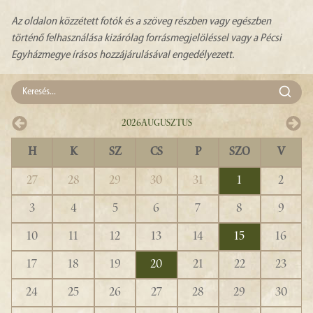
Az oldalon közzétett fotók és a szöveg részben vagy egészben
történő felhasználása kizárólag forrásmegjelöléssel vagy a Pécsi
Egyházmegye írásos hozzájárulásával engedélyezett.
2026
Augusztus
H
K
SZ
CS
P
SZO
V
27
28
29
30
31
1
2
3
4
5
6
7
8
9
10
11
12
13
14
15
16
17
18
19
20
21
22
23
24
25
26
27
28
29
30