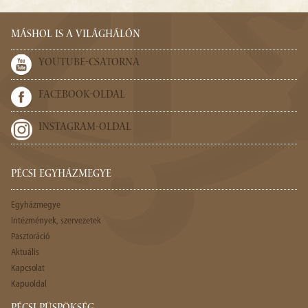
MÁSHOL IS A VILÁGHÁLÓN
YOUTUBE-CSATORNA
FACEBOOK-OLDAL
INSTAGRAM-OLDAL
PÉCSI EGYHÁZMEGYE
Egyházmegye
Intézmények, szervezetek
Pasztoráció
Aktuális
Kapcsolat
Kapuoldal