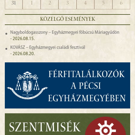
31
1
2
3
4
5
6
KÖZELGŐ ESEMÉNYEK
Nagyboldogasszony – Egyházmegyei főbúcsú Máriagyűdön
- 2026.08.15.
KOVÁSZ – Egyházmegyei családi fesztivál
- 2026.08.20.