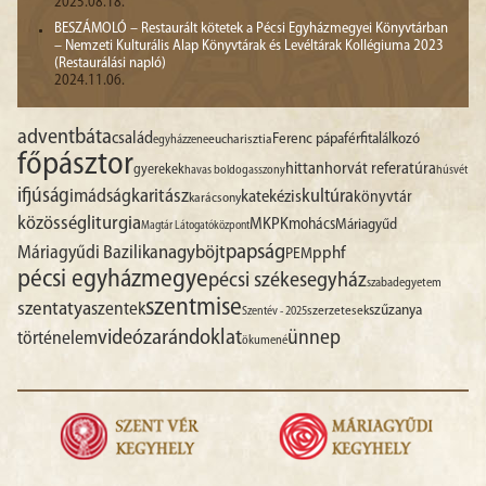
2025.08.18.
BESZÁMOLÓ – Restaurált kötetek a Pécsi Egyházmegyei Könyvtárban
– Nemzeti Kulturális Alap Könyvtárak és Levéltárak Kollégiuma 2023
(Restaurálási napló)
2024.11.06.
advent
báta
család
Ferenc pápa
férfitalálkozó
egyházzene
eucharisztia
főpásztor
hittan
horvát referatúra
gyerekek
havas boldogasszony
húsvét
ifjúság
imádság
karitász
kultúra
katekézis
könyvtár
karácsony
liturgia
közösség
MKPK
mohács
Máriagyűd
Magtár Látogatóközpont
papság
nagyböjt
Máriagyűdi Bazilika
pphf
PEM
pécsi egyházmegye
pécsi székesegyház
szabadegyetem
szentmise
szentatya
szentek
szűzanya
szerzetesek
Szentév - 2025
videó
zarándoklat
ünnep
történelem
ökumené