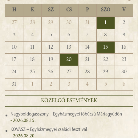
H
K
SZ
CS
P
SZO
V
27
28
29
30
31
1
2
3
4
5
6
7
8
9
10
11
12
13
14
15
16
17
18
19
20
21
22
23
24
25
26
27
28
29
30
31
1
2
3
4
5
6
KÖZELGŐ ESEMÉNYEK
Nagyboldogasszony – Egyházmegyei főbúcsú Máriagyűdön
- 2026.08.15.
KOVÁSZ – Egyházmegyei családi fesztivál
- 2026.08.20.