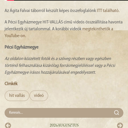
Az Ágita Falvai táborról készült képes összefoglalónk
ITT található.
A Pécsi Egyházmegye HIT-VALLÁS című videós összeállítása havonta
jelentkezik új tartalommal. A korábbi videók
megtekinthetők a
YouTube-on.
Pécsi Egyházmegye
Az oldalon közzétett fotók és a szöveg részben vagy egészben
történő felhasználása kizárólag forrásmegjelöléssel vagy a Pécsi
Egyházmegye írásos hozzájárulásával engedélyezett.
Címkék
hit vallás
videó
2026
Augusztus