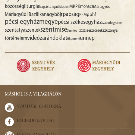
liturgia
közösség
MKPK
mohács
Máriagyűd
Magtár Látogatóközpont
papság
nagyböjt
Máriagyűdi Bazilika
pphf
PEM
pécsi egyházmegye
pécsi székesegyház
szabadegyetem
szentmise
szentatya
szentek
szűzanya
szerzetesek
Szentév - 2025
videó
zarándoklat
ünnep
történelem
ökumené
MÁSHOL IS A VILÁGHÁLÓN
YOUTUBE-CSATORNA
FACEBOOK-OLDAL