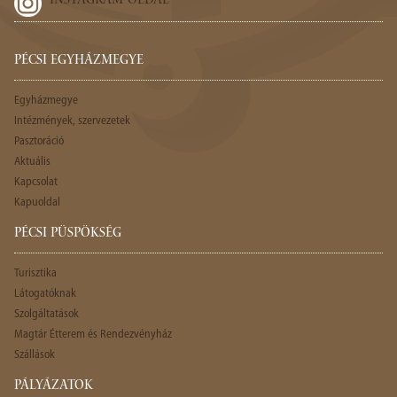
INSTAGRAM-OLDAL
PÉCSI EGYHÁZMEGYE
Egyházmegye
Intézmények, szervezetek
Pasztoráció
Aktuális
Kapcsolat
Kapuoldal
PÉCSI PÜSPÖKSÉG
Turisztika
Látogatóknak
Szolgáltatások
Magtár Étterem és Rendezvényház
Szállások
PÁLYÁZATOK