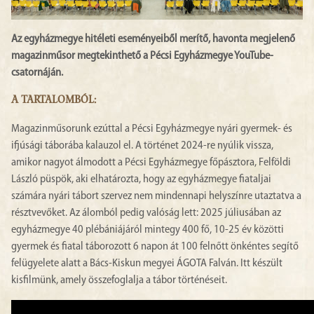
Az egyházmegye hitéleti eseményeiből merítő, havonta megjelenő
magazinműsor megtekinthető a Pécsi Egyházmegye YouTube-
csatornáján.
A TARTALOMBÓL:
Magazinműsorunk ezúttal a Pécsi Egyházmegye nyári gyermek- és
ifjúsági táborába kalauzol el. A történet 2024-re nyúlik vissza,
amikor nagyot álmodott a Pécsi Egyházmegye főpásztora, Felföldi
László püspök, aki elhatározta, hogy az egyházmegye fiataljai
számára nyári tábort szervez nem mindennapi helyszínre utaztatva a
résztvevőket. Az álomból pedig valóság lett: 2025 júliusában az
egyházmegye 40 plébániájáról mintegy 400 fő, 10-25 év közötti
gyermek és fiatal táborozott 6 napon át 100 felnőtt önkéntes segítő
felügyelete alatt a Bács-Kiskun megyei ÁGOTA Falván. Itt készült
kisfilmünk, amely összefoglalja a tábor történéseit.