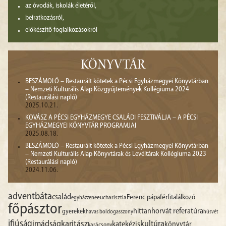
az óvodák, iskolák életéről,
beiratkozásról,
előkészítő foglalkozásokról
KÖNYVTÁR
BESZÁMOLÓ – Restaurált kötetek a Pécsi Egyházmegyei Könyvtárban
– Nemzeti Kulturális Alap Közgyűjtemények Kollégiuma 2024
(Restaurálási napló)
2025.10.21.
KOVÁSZ A PÉCSI EGYHÁZMEGYE CSALÁDI FESZTIVÁLJA – A PÉCSI
EGYHÁZMEGYEI KÖNYVTÁR PROGRAMJAI
2025.08.18.
BESZÁMOLÓ – Restaurált kötetek a Pécsi Egyházmegyei Könyvtárban
– Nemzeti Kulturális Alap Könyvtárak és Levéltárak Kollégiuma 2023
(Restaurálási napló)
2024.11.06.
advent
báta
család
Ferenc pápa
férfitalálkozó
egyházzene
eucharisztia
főpásztor
hittan
horvát referatúra
gyerekek
havas boldogasszony
húsvét
ifjúság
imádság
karitász
kultúra
katekézis
könyvtár
karácsony