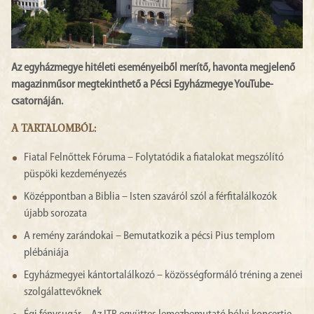
Az egyházmegye hitéleti eseményeiből merítő, havonta megjelenő
magazinműsor megtekinthető a Pécsi Egyházmegye YouTube-
csatornáján.
A TARTALOMBÓL:
Fiatal Felnőttek Fóruma – Folytatódik a fiatalokat megszólító
püspöki kezdeményezés
Középpontban a Biblia – Isten szaváról szól a férfitalálkozók
újabb sorozata
A remény zarándokai – Bemutatkozik a pécsi Pius templom
plébániája
Egyházmegyei kántortalálkozó – közösségformáló tréning a zenei
szolgálattevőknek