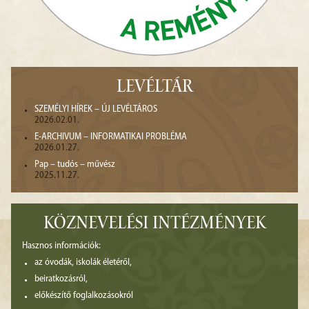
LEVÉLTÁR
SZEMÉLYI HÍREK – ÚJ LEVÉLTÁROS
2026.02.01.
E-ARCHIVUM – INFORMATIKAI PROBLÉMA
2026.01.27.
Pap – tudós – művész
2025.11.27.
KÖZNEVELÉSI INTÉZMÉNYEK
Hasznos információk:
az óvodák, iskolák életéről,
beiratkozásról,
előkészítő foglalkozásokról