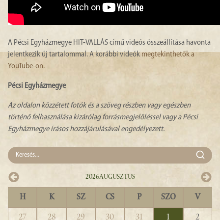
A Pécsi Egyházmegye HIT-VALLÁS című videós összeállítása havonta
jelentkezik új tartalommal. A korábbi videók
megtekinthetők a
YouTube-on.
Pécsi Egyházmegye
Az oldalon közzétett fotók és a szöveg részben vagy egészben
történő felhasználása kizárólag forrásmegjelöléssel vagy a Pécsi
Egyházmegye írásos hozzájárulásával engedélyezett.
2026
Augusztus
H
K
SZ
CS
P
SZO
V
27
28
29
30
31
1
2