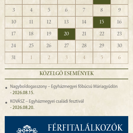
3
4
5
6
7
8
9
10
11
12
13
14
15
16
17
18
19
20
21
22
23
24
25
26
27
28
29
30
31
1
2
3
4
5
6
KÖZELGŐ ESEMÉNYEK
Nagyboldogasszony – Egyházmegyei főbúcsú Máriagyűdön
- 2026.08.15.
KOVÁSZ – Egyházmegyei családi fesztivál
- 2026.08.20.