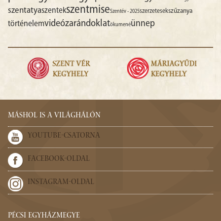
szentmise
szentatya
szentek
szűzanya
szerzetesek
Szentév - 2025
videó
zarándoklat
ünnep
történelem
ökumené
MÁSHOL IS A VILÁGHÁLÓN
YOUTUBE-CSATORNA
FACEBOOK-OLDAL
INSTAGRAM-OLDAL
PÉCSI EGYHÁZMEGYE