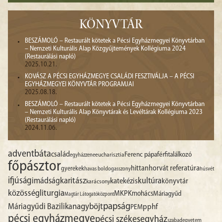
KÖNYVTÁR
BESZÁMOLÓ – Restaurált kötetek a Pécsi Egyházmegyei Könyvtárban
– Nemzeti Kulturális Alap Közgyűjtemények Kollégiuma 2024
(Restaurálási napló)
2025.10.21.
KOVÁSZ A PÉCSI EGYHÁZMEGYE CSALÁDI FESZTIVÁLJA – A PÉCSI
EGYHÁZMEGYEI KÖNYVTÁR PROGRAMJAI
2025.08.18.
BESZÁMOLÓ – Restaurált kötetek a Pécsi Egyházmegyei Könyvtárban
– Nemzeti Kulturális Alap Könyvtárak és Levéltárak Kollégiuma 2023
(Restaurálási napló)
2024.11.06.
advent
báta
család
Ferenc pápa
férfitalálkozó
egyházzene
eucharisztia
főpásztor
hittan
horvát referatúra
gyerekek
havas boldogasszony
húsvét
ifjúság
imádság
karitász
kultúra
katekézis
könyvtár
karácsony
liturgia
közösség
MKPK
mohács
Máriagyűd
Magtár Látogatóközpont
papság
nagyböjt
Máriagyűdi Bazilika
pphf
PEM
pécsi egyházmegye
pécsi székesegyház
szabadegyetem