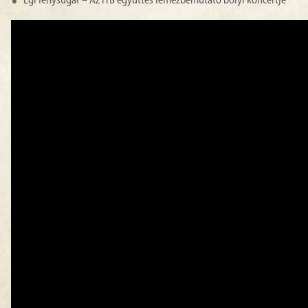
Égi fénysugár – Az ITB együttes lemezbemutató bólyi koncertje