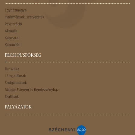
Egyházmegye
Intézmények, szervezetek
Pasztoráció
Aktuális
Kapcsolat
Kapuoldal
PÉCSI PÜSPÖKSÉG
Turisztika
Látogatóknak
Szolgáltatások
Magtár Étterem és Rendezvényház
Szállások
PÁLYÁZATOK