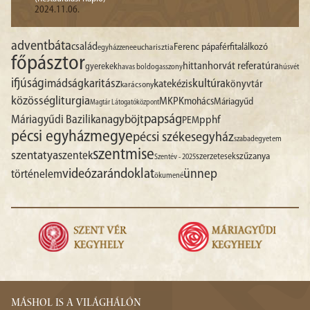
2024.11.06.
advent
báta
család
Ferenc pápa
férfitalálkozó
egyházzene
eucharisztia
főpásztor
hittan
horvát referatúra
gyerekek
havas boldogasszony
húsvét
ifjúság
imádság
karitász
kultúra
katekézis
könyvtár
karácsony
liturgia
közösség
MKPK
mohács
Máriagyűd
Magtár Látogatóközpont
papság
nagyböjt
Máriagyűdi Bazilika
pphf
PEM
pécsi egyházmegye
pécsi székesegyház
szabadegyetem
szentmise
szentatya
szentek
szűzanya
szerzetesek
Szentév - 2025
videó
zarándoklat
ünnep
történelem
ökumené
MÁSHOL IS A VILÁGHÁLÓN