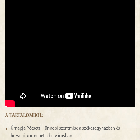
A TARTALOMBÓL:
Úrnapja Pécsett – ünnepi szentmise a székesegyházban és
hitvalló körmenet a belvárosban