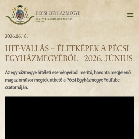
2026.06.18.
HIT-VALLÁS – ÉLETKÉPEK A PÉCSI
EGYHÁZMEGYÉBŐL | 2026. JÚNIUS
Az egyházmegye hitéleti eseményeiből merítő, havonta megjelenő
magazinműsor megtekinthető a Pécsi Egyházmegye YouTube-
csatornáján.