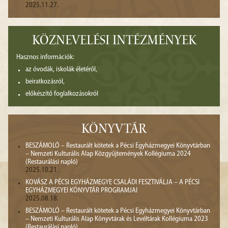
2025.11.27.
KÖZNEVELÉSI INTÉZMÉNYEK
Hasznos információk:
az óvodák, iskolák életéről,
beiratkozásról,
előkészítő foglalkozásokról
KÖNYVTÁR
BESZÁMOLÓ – Restaurált kötetek a Pécsi Egyházmegyei Könyvtárban
– Nemzeti Kulturális Alap Közgyűjtemények Kollégiuma 2024
(Restaurálási napló)
2025.10.21.
KOVÁSZ A PÉCSI EGYHÁZMEGYE CSALÁDI FESZTIVÁLJA – A PÉCSI
EGYHÁZMEGYEI KÖNYVTÁR PROGRAMJAI
2025.08.18.
BESZÁMOLÓ – Restaurált kötetek a Pécsi Egyházmegyei Könyvtárban
– Nemzeti Kulturális Alap Könyvtárak és Levéltárak Kollégiuma 2023
(Restaurálási napló)