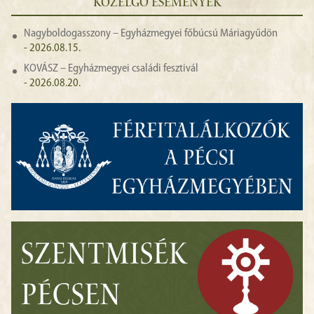
KÖZELGŐ ESEMÉNYEK
Nagyboldogasszony – Egyházmegyei főbúcsú Máriagyűdön
- 2026.08.15.
KOVÁSZ – Egyházmegyei családi fesztivál
- 2026.08.20.