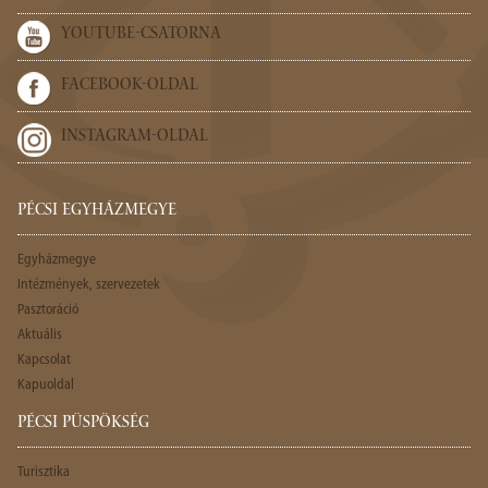
YOUTUBE-CSATORNA
FACEBOOK-OLDAL
INSTAGRAM-OLDAL
PÉCSI EGYHÁZMEGYE
Egyházmegye
Intézmények, szervezetek
Pasztoráció
Aktuális
Kapcsolat
Kapuoldal
PÉCSI PÜSPÖKSÉG
Turisztika