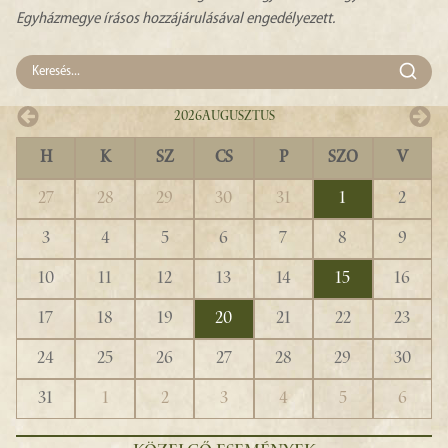
Egyházmegye írásos hozzájárulásával engedélyezett.
2026
Augusztus
H
K
SZ
CS
P
SZO
V
27
28
29
30
31
1
2
3
4
5
6
7
8
9
10
11
12
13
14
15
16
17
18
19
20
21
22
23
24
25
26
27
28
29
30
31
1
2
3
4
5
6