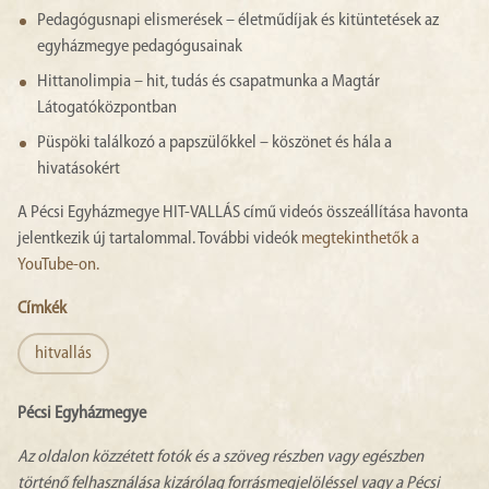
Pedagógusnapi elismerések – életműdíjak és kitüntetések az
egyházmegye pedagógusainak
Hittanolimpia – hit, tudás és csapatmunka a Magtár
Látogatóközpontban
Püspöki találkozó a papszülőkkel – köszönet és hála a
hivatásokért
A Pécsi Egyházmegye HIT-VALLÁS című videós összeállítása havonta
jelentkezik új tartalommal. További videók
megtekinthetők a
YouTube-on.
Címkék
hitvallás
Pécsi Egyházmegye
Az oldalon közzétett fotók és a szöveg részben vagy egészben
történő felhasználása kizárólag forrásmegjelöléssel vagy a Pécsi