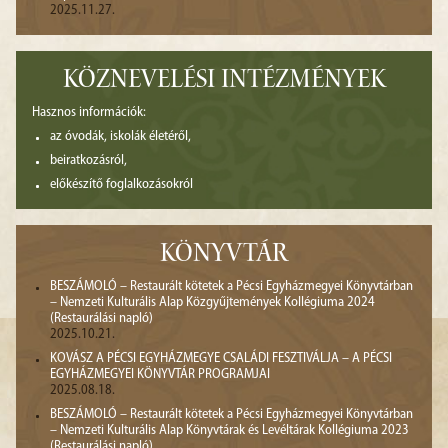
2025.11.27.
KÖZNEVELÉSI INTÉZMÉNYEK
Hasznos információk:
az óvodák, iskolák életéről,
beiratkozásról,
előkészítő foglalkozásokról
KÖNYVTÁR
BESZÁMOLÓ – Restaurált kötetek a Pécsi Egyházmegyei Könyvtárban
– Nemzeti Kulturális Alap Közgyűjtemények Kollégiuma 2024
(Restaurálási napló)
2025.10.21.
KOVÁSZ A PÉCSI EGYHÁZMEGYE CSALÁDI FESZTIVÁLJA – A PÉCSI
EGYHÁZMEGYEI KÖNYVTÁR PROGRAMJAI
2025.08.18.
BESZÁMOLÓ – Restaurált kötetek a Pécsi Egyházmegyei Könyvtárban
– Nemzeti Kulturális Alap Könyvtárak és Levéltárak Kollégiuma 2023
(Restaurálási napló)