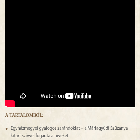
A TARTALOMBÓL:
Egyházmegyei gyalogos zarándoklat – a Máriagyűdi Szűzanya
kitárt szívvel fogadta a híveket