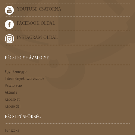
YOUTUBE-CSATORNA
FACEBOOK-OLDAL
INSTAGRAM-OLDAL
PÉCSI EGYHÁZMEGYE
Egyházmegye
Intézmények, szervezetek
Pasztoráció
Aktuális
Kapcsolat
Kapuoldal
PÉCSI PÜSPÖKSÉG
Turisztika