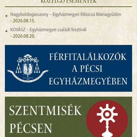
KÖZELGŐ ESEMÉNYEK
Nagyboldogasszony – Egyházmegyei főbúcsú Máriagyűdön
- 2026.08.15.
KOVÁSZ – Egyházmegyei családi fesztivál
- 2026.08.20.