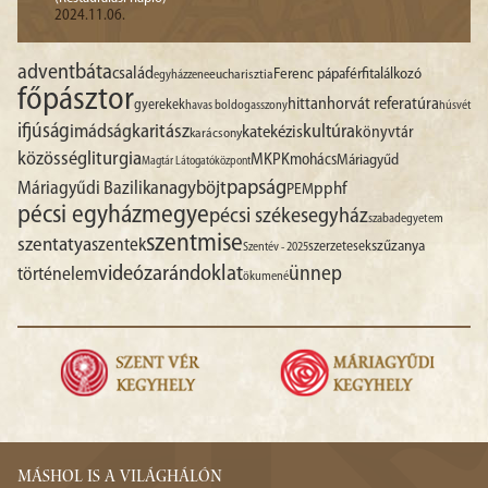
2024.11.06.
advent
báta
család
Ferenc pápa
férfitalálkozó
egyházzene
eucharisztia
főpásztor
hittan
horvát referatúra
gyerekek
havas boldogasszony
húsvét
ifjúság
imádság
karitász
kultúra
katekézis
könyvtár
karácsony
liturgia
közösség
MKPK
mohács
Máriagyűd
Magtár Látogatóközpont
papság
nagyböjt
Máriagyűdi Bazilika
pphf
PEM
pécsi egyházmegye
pécsi székesegyház
szabadegyetem
szentmise
szentatya
szentek
szűzanya
szerzetesek
Szentév - 2025
videó
zarándoklat
ünnep
történelem
ökumené
MÁSHOL IS A VILÁGHÁLÓN