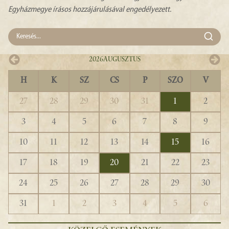
Egyházmegye írásos hozzájárulásával engedélyezett.
2026
Augusztus
H
K
SZ
CS
P
SZO
V
27
28
29
30
31
1
2
3
4
5
6
7
8
9
10
11
12
13
14
15
16
17
18
19
20
21
22
23
24
25
26
27
28
29
30
31
1
2
3
4
5
6