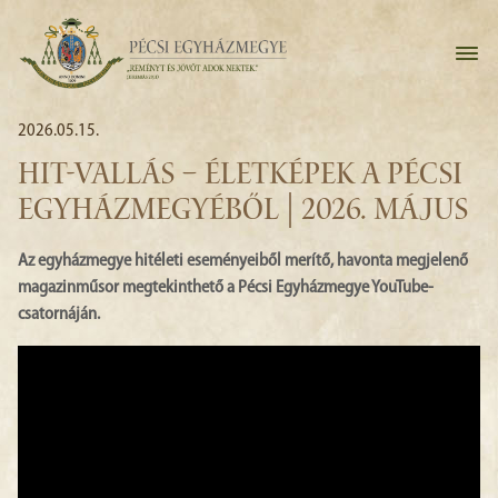
2026.05.15.
HIT-VALLÁS – ÉLETKÉPEK A PÉCSI
EGYHÁZMEGYÉBŐL | 2026. MÁJUS
Az egyházmegye hitéleti eseményeiből merítő, havonta megjelenő
magazinműsor megtekinthető a Pécsi Egyházmegye YouTube-
csatornáján.