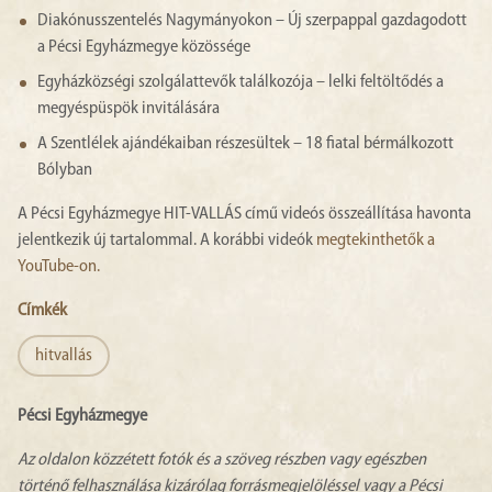
Diakónusszentelés Nagymányokon – Új szerpappal gazdagodott
a Pécsi Egyházmegye közössége
Egyházközségi szolgálattevők találkozója – lelki feltöltődés a
megyéspüspök invitálására
A Szentlélek ajándékaiban részesültek – 18 fiatal bérmálkozott
Bólyban
A Pécsi Egyházmegye HIT-VALLÁS című videós összeállítása havonta
jelentkezik új tartalommal. A korábbi videók
megtekinthetők a
YouTube-on.
Címkék
hitvallás
Pécsi Egyházmegye
Az oldalon közzétett fotók és a szöveg részben vagy egészben
történő felhasználása kizárólag forrásmegjelöléssel vagy a Pécsi