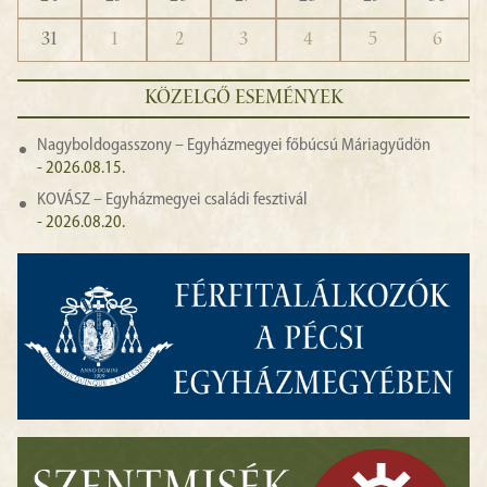
31
1
2
3
4
5
6
KÖZELGŐ ESEMÉNYEK
Nagyboldogasszony – Egyházmegyei főbúcsú Máriagyűdön
- 2026.08.15.
KOVÁSZ – Egyházmegyei családi fesztivál
- 2026.08.20.