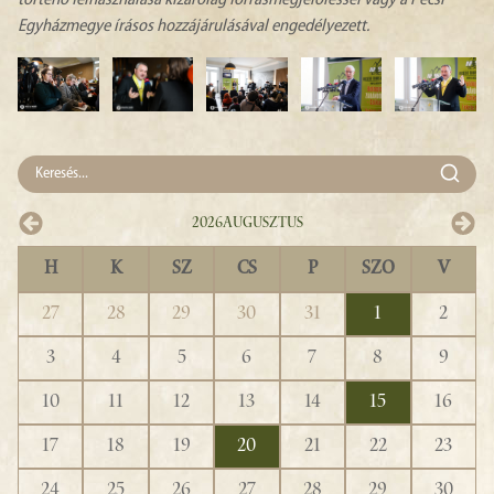
történő felhasználása kizárólag forrásmegjelöléssel vagy a Pécsi
Egyházmegye írásos hozzájárulásával engedélyezett.
2026
Augusztus
H
K
SZ
CS
P
SZO
V
27
28
29
30
31
1
2
3
4
5
6
7
8
9
10
11
12
13
14
15
16
17
18
19
20
21
22
23
24
25
26
27
28
29
30