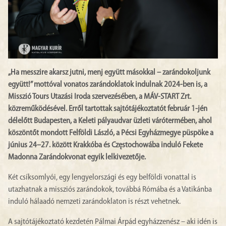
„Ha messzire akarsz jutni, menj együtt másokkal – zarándokoljunk
együtt!” mottóval vonatos zarándoklatok indulnak 2024-ben is, a
Misszió Tours Utazási Iroda szervezésében, a MÁV-START Zrt.
közreműködésével. Erről tartottak sajtótájékoztatót február 1-jén
délelőtt Budapesten, a Keleti pályaudvar üzleti várótermében, ahol
köszöntőt mondott Felföldi László, a Pécsi Egyházmegye püspöke a
június 24–27. között Krakkóba és Częstochowába induló Fekete
Madonna Zarándokvonat egyik lelkivezetője.
Két csíksomlyói, egy lengyelországi és egy belföldi vonattal is
utazhatnak a missziós zarándokok, továbbá Rómába és a Vatikánba
induló hálaadó nemzeti zarándoklaton is részt vehetnek.
A sajtótájékoztató kezdetén Pálmai Árpád egyházzenész – aki idén is