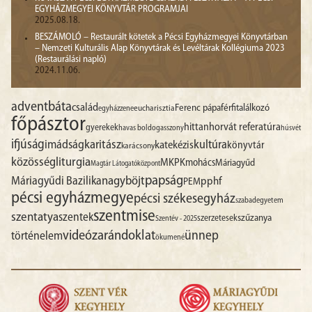
EGYHÁZMEGYEI KÖNYVTÁR PROGRAMJAI
2025.08.18.
BESZÁMOLÓ – Restaurált kötetek a Pécsi Egyházmegyei Könyvtárban
– Nemzeti Kulturális Alap Könyvtárak és Levéltárak Kollégiuma 2023
(Restaurálási napló)
2024.11.06.
advent
báta
család
Ferenc pápa
férfitalálkozó
egyházzene
eucharisztia
főpásztor
hittan
horvát referatúra
gyerekek
havas boldogasszony
húsvét
ifjúság
imádság
karitász
kultúra
katekézis
könyvtár
karácsony
liturgia
közösség
MKPK
mohács
Máriagyűd
Magtár Látogatóközpont
papság
nagyböjt
Máriagyűdi Bazilika
pphf
PEM
pécsi egyházmegye
pécsi székesegyház
szabadegyetem
szentmise
szentatya
szentek
szűzanya
szerzetesek
Szentév - 2025
videó
zarándoklat
ünnep
történelem
ökumené