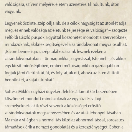
valóságára, szívem mélyére, életem üzenetére. Elindultunk, úton
vagyunk.
Legyenek őszinte, szép céljaink, de a célok nagyságát az útonlét adja
meg, és ennek valósága az életünk teljessége és valósága” – szögezte
Felföldi László püspök. Egyúttal köszönetet mondott a szervezőknek,
mindazoknak, akiknek segítségével a zarándokvonat megvalósulhat.
„Bízom benne: igazi, szép találkozásaink lesznek ezeken a
zarándokvonatokon – önmagunkkal, egymással, Istennel –, és akkor
egy kicsit minőségibben, emberi méltóságunkban gazdagabban
fogjuk járni életünk útját, és folytatjuk ott, ahová az Isten állított
bennünket, a saját utunkat.”
Soltész Miklós egyházi ügyekért felelős államtitkár beszédében
köszönetet mondott mindazoknak az egyházi és világi
személyeknek, akik részt vesznek a közösséget erősítő
zarándokvonatok megszervezésében és az utak lebonyolításában.
Ma már a világban a normalitás küzd az abnormalitással, sorozatos
támadások érik a nemzet gondolatát és a kereszténységet. Ebben a