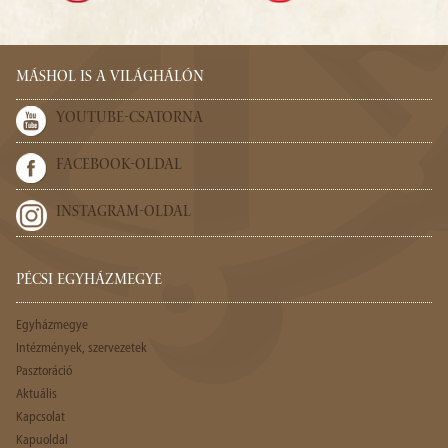
MÁSHOL IS A VILÁGHÁLÓN
YOUTUBE-CSATORNA
FACEBOOK-OLDAL
INSTAGRAM-OLDAL
PÉCSI EGYHÁZMEGYE
Egyházmegye
Intézmények, szervezetek
Pasztoráció
Aktuális
Kapcsolat
Kapuoldal