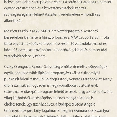
helyzetben óriási szerepe van ezeknek a zarándoklatoknak a nemzeti
egység erősítésében és a keresztény értékek, tanítás
szükségességének felmutatásában, védelmében – mondta az
államtitkár.
Mosóczi László, a MÁV-START Zrt. vezérigazgatója köszöntő
beszédében kiemelte: a Misszió Tours és a MÁV Csoport a 2011 óta
tartó együttműködés keretében összesen 30 zarándokvonatot és
közel 23 ezer utast továbbított különböző belföldi és nemzetközi
zarándoklatok helyszínére.
Csáky Csongor, a Rákóczi Szövetség elnöke kiemelte: szövetségük
egyik legnépszerűbb ifjúsági programjává vált a csíksomlyói
pünkösdi búcsúra induló Boldogasszony vonatos zarándoklat. Nagy
öröm számukra, hogy idén is négy vonatkocsit biztosítanak
számukra. A diaszpóraprogram lehetővé teszi, hogy az idén először a
világ különböző közösségéhez tartozó magyar fiatalok is
eljöhessenek. Egy tizenhét éves, a budapesti Szent Angéla
Gimnáziumba járó lány fogalmazta meg, mi számára a csíksomlyói