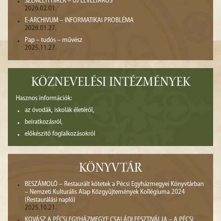
SZEMÉLYI HÍREK – ÚJ LEVÉLTÁROS
2026.02.01.
E-ARCHIVUM – INFORMATIKAI PROBLÉMA
2026.01.27.
Pap – tudós – művész
2025.11.27.
KÖZNEVELÉSI INTÉZMÉNYEK
Hasznos információk:
az óvodák, iskolák életéről,
beiratkozásról,
előkészítő foglalkozásokról
KÖNYVTÁR
BESZÁMOLÓ – Restaurált kötetek a Pécsi Egyházmegyei Könyvtárban
– Nemzeti Kulturális Alap Közgyűjtemények Kollégiuma 2024
(Restaurálási napló)
2025.10.21.
KOVÁSZ A PÉCSI EGYHÁZMEGYE CSALÁDI FESZTIVÁLJA – A PÉCSI