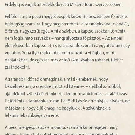
Erdélyig is várják az érdeklődőket a Misszió Tours szervezésében.
Felföldi László pécsi megyéspüspök köszöntő beszédében felidézte:
boldogság számára, hogy megismerhette a zarándokvonat csodáját,
örömét, nagyszerűségét. Ami a szívben, a kapcsolatokban történik,
nem foglalható szavakba – hangsúlyozta a főpásztor. – Az emberi
élet elsősorban kapcsolat, és ez a zarándokvonat is: együtt ülünk egy
vonaton. Soha ilyen sok ember nem utazott a világban, mint
napjainkban, de egészen más az idő szorításában rohanni, illetve
zarándokolni.
A zarándok időt ad önmagának, a másik embernek, hogy
beszélgessünk; a csendnek; időt ad Istennek – s ebből az időből,
ajándékból születik életünknek a legfontosabb forrása, a találkozás.
Ez történik a zarándoklatokon. Felföldi László erre hívja a hívőket, de
másokat is, hogy éljük meg, ne hagyjuk ki. A szívünknek, a
lelkünknek szüksége van erre.
A pécsi megyéspüspök elmondta: számára különlegesen nagy