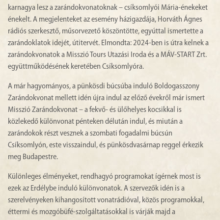
karnagya lesz a zarándokvonatoknak – csíksomlyói Mária-énekeket
énekelt. A megjelenteket az esemény házigazdája, Horváth Ágnes
rádiós szerkesztő, műsorvezető köszöntötte, egyúttal ismertette a
zarándoklatok idejét, útitervét. Elmondta: 2024-ben is útra kelnek a
zarándokvonatok a Misszió Tours Utazási Iroda és a MÁV-START Zrt.
együttműködésének keretében Csíksomlyóra.
A már hagyományos, a pünkösdi búcsúba induló Boldogasszony
Zarándokvonat mellett idén újra indul az előző évekről már ismert
Misszió Zarándokvonat – a fekvő- és ülőhelyes kocsikkal is
közlekedő különvonat pénteken délután indul, és miután a
zarándokok részt vesznek a szombati fogadalmi búcsún
Csíksomlyón, este visszaindul, és pünkösdvasárnap reggel érkezik
meg Budapestre.
Különleges élményeket, rendhagyó programokat ígérnek most is
ezek az Erdélybe induló különvonatok. A szervezők idén is a
szerelvényeken kihangosított vonatrádióval, közös programokkal,
éttermi és mozgóbüfé-szolgáltatásokkal is várják majd a