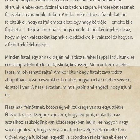
élmény, hogy a fiatalok ébredeznek, ma már azt mondják: élni
akarunk, emberként, őszintén, szabadon, szépen. Kérdéseket tesznek
fel ezeken a zarándoklatokon. Amikor nem értjük a fiatalokat, ne
felejtsük el, hogy az ifjú ember élete egy nagy kérdőjel – emelte ki a
főpásztor. – Teljesen normális, hogy mindent megkérdőjelez, de az,
hogy milyen válaszokat kapnak a kérdéseikre, ki válaszol és hogyan,
a felnőttek felelőssége.
Minden fiatal, így annak idején mi is tiszta, fehér lappal indultunk, és
erre a lapra felnőttek írnak, iskola, közösség. Mit írunk erre a fehér
lapra, mi olvasható rajta? Amikor látunk egy fiatalt zavarodott
állapotban, jusson eszünkbe: ki mit és hogyan írt az ő fehér szívére,
és attól ilyen. A fiatal ártatlan, mint a papír, ami engedi, hogy írjunk
rá.
Fiatalnak, felnőttnek, közösségnek szüksége van az együttlétre.
Éhezünk rá; szükségünk van arra, hogy leüljünk, családban az
asztalhoz, szükségünk van közösségekben leülni, és nagyon nagy
szükségünk van, hogy ezen a vonaton beszélgessek a mellettem
ülővel, vagy a fülkében, egyedül, a csöndben ránézhessek életem