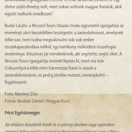
zarándoklat legnagyobb értelme és lelki tartalma: „Nekem ez egy
életre szóló élmény volt, mert sokan voltunk magyar fiatalok, akik
együtt tudtunk imádkozni.”
Budai László, a Misszió Tours Utazási Iroda ügyvezető igazgatója az
eseményt záró beszédében leszögezte: a zarándokvonat, amelynek
lelke van, nem tudna megvalósulni sok-sok ember
összekapaszkodása nélkül, így hatékony működése összefogás
eredménye. Köszönet jár mindenkinek, aki segítette, segíti őket. A
Misszió Tours igazgatója örömét fejezte ki, mert ma már
Csíksomlyóra több mint háromszáz fiatal is utazik a
zarándokvonaton, ez pedig jövőbe mutató, reménykeltő –
fogalmazott.
Fotó: Merényi Zita
Forrás: Bodnár Dániel /
Magyar Kurír
Pécsi Egyházmegye
Az oldalon közzétett fotók és a szöveg részben vagy egészben