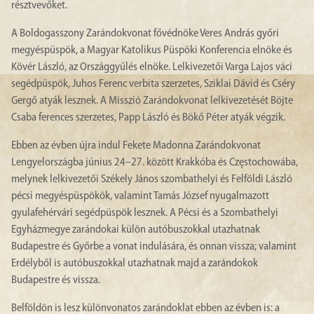
résztvevőket.
A Boldogasszony Zarándokvonat fővédnöke Veres András győri
megyéspüspök, a Magyar Katolikus Püspöki Konferencia elnöke és
Kövér László, az Országgyűlés elnöke. Lelkivezetői Varga Lajos váci
segédpüspök, Juhos Ferenc verbita szerzetes, Sziklai Dávid és Cséry
Gergő atyák lesznek. A Misszió Zarándokvonat lelkivezetését Böjte
Csaba ferences szerzetes, Papp László és Bökő Péter atyák végzik.
Ebben az évben újra indul Fekete Madonna Zarándokvonat
Lengyelországba június 24–27. között Krakkóba és Częstochowába,
melynek lelkivezetői Székely János szombathelyi és Felföldi László
pécsi megyéspüspökök, valamint Tamás József nyugalmazott
gyulafehérvári segédpüspök lesznek. A Pécsi és a Szombathelyi
Egyházmegye zarándokai külön autóbuszokkal utazhatnak
Budapestre és Győrbe a vonat indulására, és onnan vissza; valamint
Erdélyből is autóbuszokkal utazhatnak majd a zarándokok
Budapestre és vissza.
Belföldön is lesz különvonatos zarándoklat ebben az évben is: a