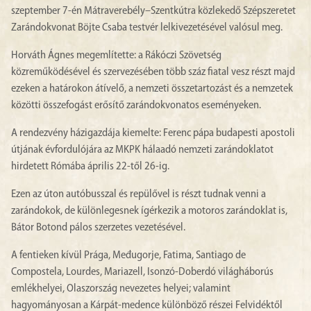
szeptember 7-én Mátraverebély–Szentkútra közlekedő Szépszeretet
Zarándokvonat Böjte Csaba testvér lelkivezetésével valósul meg.
Horváth Ágnes megemlítette: a Rákóczi Szövetség
közreműködésével és szervezésében több száz fiatal vesz részt majd
ezeken a határokon átívelő, a nemzeti összetartozást és a nemzetek
közötti összefogást erősítő zarándokvonatos eseményeken.
A rendezvény házigazdája kiemelte: Ferenc pápa budapesti apostoli
útjának évfordulójára az MKPK hálaadó nemzeti zarándoklatot
hirdetett Rómába április 22-től 26-ig.
Ezen az úton autóbusszal és repülővel is részt tudnak venni a
zarándokok, de különlegesnek ígérkezik a motoros zarándoklat is,
Bátor Botond pálos szerzetes vezetésével.
A fentieken kívül Prága, Međugorje, Fatima, Santiago de
Compostela, Lourdes, Mariazell, Isonzó-Doberdó világháborús
emlékhelyei, Olaszország nevezetes helyei; valamint
hagyományosan a Kárpát-medence különböző részei Felvidéktől