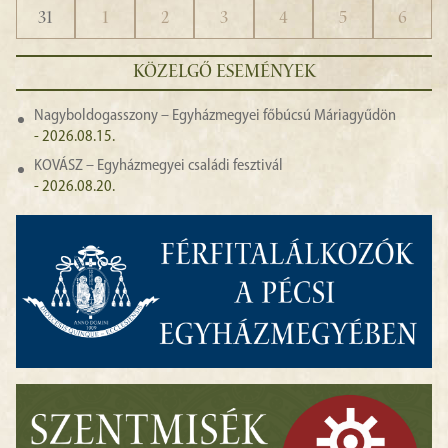
31
1
2
3
4
5
6
KÖZELGŐ ESEMÉNYEK
Nagyboldogasszony – Egyházmegyei főbúcsú Máriagyűdön
- 2026.08.15.
KOVÁSZ – Egyházmegyei családi fesztivál
- 2026.08.20.