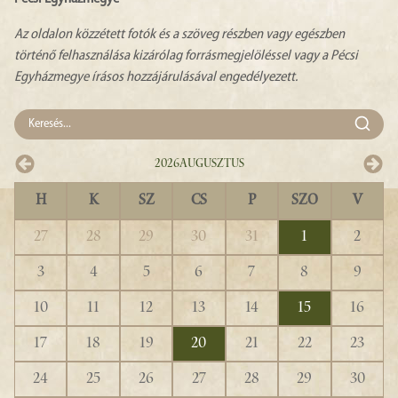
Az oldalon közzétett fotók és a szöveg részben vagy egészben
történő felhasználása kizárólag forrásmegjelöléssel vagy a Pécsi
Egyházmegye írásos hozzájárulásával engedélyezett.
2026
Augusztus
H
K
SZ
CS
P
SZO
V
27
28
29
30
31
1
2
3
4
5
6
7
8
9
10
11
12
13
14
15
16
17
18
19
20
21
22
23
24
25
26
27
28
29
30