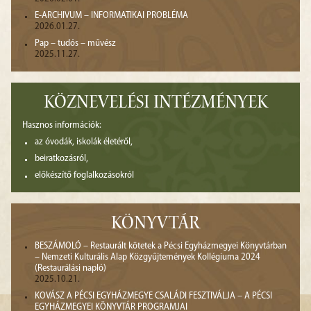
E-ARCHIVUM – INFORMATIKAI PROBLÉMA
2026.01.27.
Pap – tudós – művész
2025.11.27.
KÖZNEVELÉSI INTÉZMÉNYEK
Hasznos információk:
az óvodák, iskolák életéről,
beiratkozásról,
előkészítő foglalkozásokról
KÖNYVTÁR
BESZÁMOLÓ – Restaurált kötetek a Pécsi Egyházmegyei Könyvtárban
– Nemzeti Kulturális Alap Közgyűjtemények Kollégiuma 2024
(Restaurálási napló)
2025.10.21.
KOVÁSZ A PÉCSI EGYHÁZMEGYE CSALÁDI FESZTIVÁLJA – A PÉCSI
EGYHÁZMEGYEI KÖNYVTÁR PROGRAMJAI