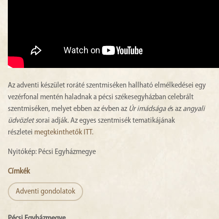
Az adventi készület roráté szentmiséken hallható elmélkedései egy
vezérfonal mentén haladnak a pécsi székesegyházban celebrált
szentmiséken, melyet ebben az évben az
Úr imádsága é
s az
angyali
üdvözlet s
orai adják. Az egyes szentmisék tematikájának
részletei
megtekinthetők ITT.
Nyitókép: Pécsi Egyházmegye
Címkék
Adventi gondolatok
Pécsi Egyházmegye