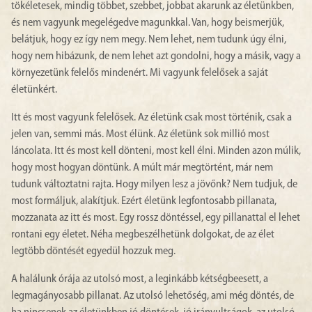
tökéletesek, mindig többet, szebbet, jobbat akarunk az életünkben,
és nem vagyunk megelégedve magunkkal. Van, hogy beismerjük,
belátjuk, hogy ez így nem megy. Nem lehet, nem tudunk úgy élni,
hogy nem hibázunk, de nem lehet azt gondolni, hogy a másik, vagy a
környezetünk felelős mindenért. Mi vagyunk felelősek a saját
életünkért.
Itt és most vagyunk felelősek. Az életünk csak most történik, csak a
jelen van, semmi más. Most élünk. Az életünk sok millió most
láncolata. Itt és most kell dönteni, most kell élni. Minden azon múlik,
hogy most hogyan döntünk. A múlt már megtörtént, már nem
tudunk változtatni rajta. Hogy milyen lesz a jövőnk? Nem tudjuk, de
most formáljuk, alakítjuk. Ezért életünk legfontosabb pillanata,
mozzanata az itt és most. Egy rossz döntéssel, egy pillanattal el lehet
rontani egy életet. Néha megbeszélhetünk dolgokat, de az élet
legtöbb döntését egyedül hozzuk meg.
A halálunk órája az utolsó most, a leginkább kétségbeesett, a
legmagányosabb pillanat. Az utolsó lehetőség, ami még döntés, de