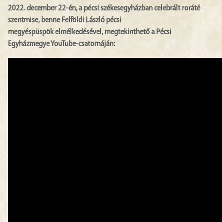
2022. december 22-én, a pécsi székesegyházban celebrált roráté
szentmise, benne Felföldi László pécsi
megyéspüspök elmélkedésével, megtekinthető a Pécsi
Egyházmegye YouTube-csatornáján: