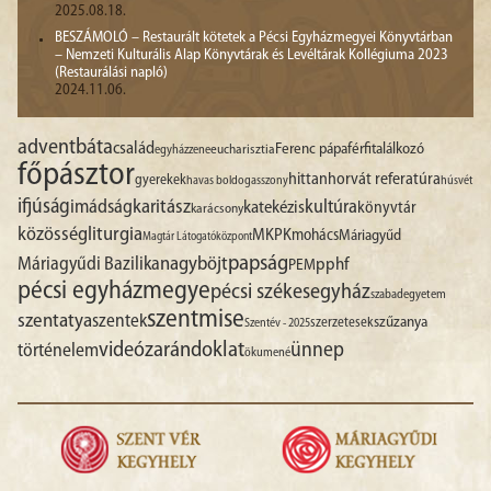
2025.08.18.
BESZÁMOLÓ – Restaurált kötetek a Pécsi Egyházmegyei Könyvtárban
– Nemzeti Kulturális Alap Könyvtárak és Levéltárak Kollégiuma 2023
(Restaurálási napló)
2024.11.06.
advent
báta
család
Ferenc pápa
férfitalálkozó
egyházzene
eucharisztia
főpásztor
hittan
horvát referatúra
gyerekek
havas boldogasszony
húsvét
ifjúság
imádság
karitász
kultúra
katekézis
könyvtár
karácsony
liturgia
közösség
MKPK
mohács
Máriagyűd
Magtár Látogatóközpont
papság
nagyböjt
Máriagyűdi Bazilika
pphf
PEM
pécsi egyházmegye
pécsi székesegyház
szabadegyetem
szentmise
szentatya
szentek
szűzanya
szerzetesek
Szentév - 2025
videó
zarándoklat
ünnep
történelem
ökumené