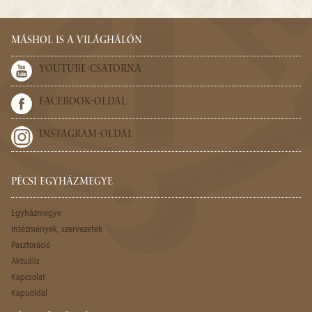
MÁSHOL IS A VILÁGHÁLÓN
YOUTUBE-CSATORNA
FACEBOOK-OLDAL
INSTAGRAM-OLDAL
PÉCSI EGYHÁZMEGYE
Egyházmegye
Intézmények, szervezetek
Pasztoráció
Aktuális
Kapcsolat
Kapuoldal