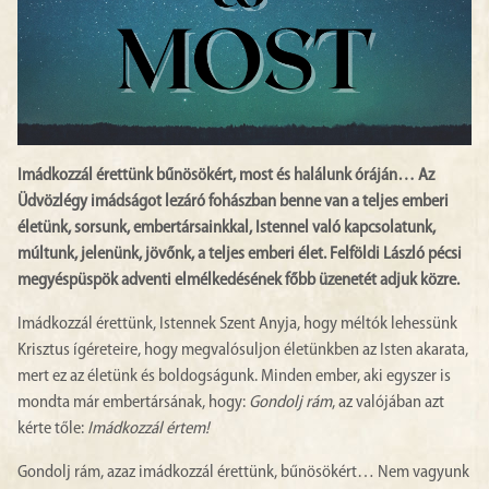
Imádkozzál érettünk bűnösökért, most és halálunk óráján… Az
Üdvözlégy imádságot lezáró fohászban benne van a teljes emberi
életünk, sorsunk, embertársainkkal, Istennel való kapcsolatunk,
múltunk, jelenünk, jövőnk, a teljes emberi élet. Felföldi László pécsi
megyéspüspök adventi elmélkedésének főbb üzenetét adjuk közre.
Imádkozzál érettünk, Istennek Szent Anyja, hogy méltók lehessünk
Krisztus ígéreteire, hogy megvalósuljon életünkben az Isten akarata,
mert ez az életünk és boldogságunk. Minden ember, aki egyszer is
mondta már embertársának, hogy:
Gondolj rám
, az valójában azt
kérte tőle:
Imádkozzál értem!
Gondolj rám, azaz imádkozzál érettünk, bűnösökért… Nem vagyunk