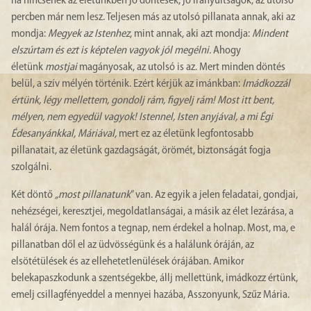
ha nincsenek az életünkben jó döntések, jó irányultságok, az utolsó
percben már nem lesz. Teljesen más az utolsó pillanata annak, aki az
mondja:
Megyek az Istenhez
, mint annak, aki azt mondja:
Mindent
elszúrtam és ezt is képtelen vagyok jól megélni.
Ahogy
életünk
mostjai
magányosak, az utolsó is az. Mert minden döntés
belül, a szív mélyén történik. Ezért kérjük az imánkban:
Imádkozzál
értünk, légy mellettem, gondolj rám, figyelj rám! Most itt bent,
mélyen, nem egyedül vagyok! Istennel, Isten anyjával, a mi Égi
Édesanyánkkal, Máriával,
mert ez az életünk legfontosabb
pillanatait, az életünk gazdagságát, örömét, biztonságát fogja
szolgálni.
Két döntő
„most pillanatunk
” van. Az egyik a jelen feladatai, gondjai,
nehézségei, keresztjei, megoldatlanságai, a másik az élet lezárása, a
halál órája. Nem fontos a tegnap, nem érdekel a holnap. Most, ma, e
pillanatban dől el az üdvösségünk és a halálunk óráján, az
elsötétülések és az ellehetetlenülések órájában. Amikor
belekapaszkodunk a szentségekbe, állj mellettünk, imádkozz értünk,
emelj csillagfényeddel a mennyei hazába, Asszonyunk, Szűz Mária.