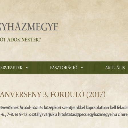
zervezetek
Pasztoráció
Aktuális
ANVERSENY 3. FORDULÓ (2017)
ztvevőknek Árpád-házi és középkori szentjeinkkel kapcsolatban kell felada
, 7-8. és 9-12. osztály) várjuk a hitoktatas@pecs.egyhazmegye.hu címre.