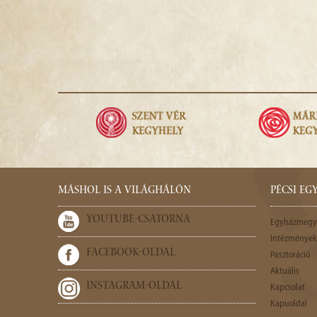
MÁSHOL IS A VILÁGHÁLÓN
PÉCSI E
YOUTUBE-CSATORNA
Egyházmegy
Intézmények,
FACEBOOK-OLDAL
Pasztoráció
Aktuális
INSTAGRAM-OLDAL
Kapcsolat
Kapuoldal