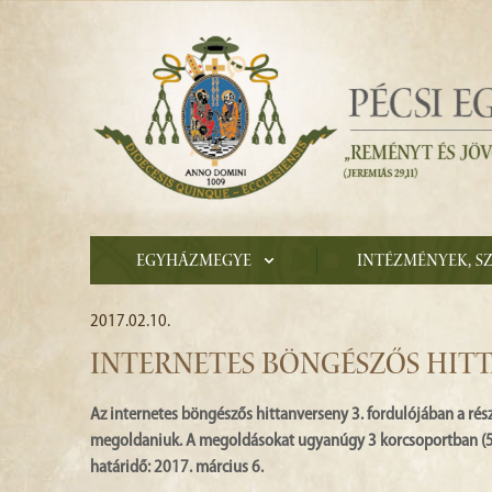
Egyházmegye
Intézmények, s
2017.02.10.
INTERNETES BÖNGÉSZŐS HITT
Az internetes böngészős hittanverseny 3. fordulójában a rés
megoldaniuk. A megoldásokat ugyanúgy 3 korcsoportban (5-6.
határidő: 2017. március 6.