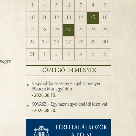
3
4
5
6
7
8
9
10
11
12
13
14
15
16
17
18
19
20
21
22
23
24
25
26
27
28
29
30
31
1
2
3
4
5
6
zmegye
KÖZELGŐ ESEMÉNYEK
Nagyboldogasszony – Egyházmegyei
főbúcsú Máriagyűdön
- 2026.08.15.
KOVÁSZ – Egyházmegyei családi fesztivál
- 2026.08.20.