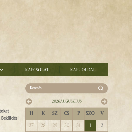
Kapcsolat
Kapuoldal
2026
Augusztus
tokat
H
K
SZ
CS
P
SZO
V
 Beküldési
27
28
29
30
31
1
2