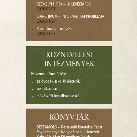
SZEMÉLYI HÍREK – ÚJ LEVÉLTÁROS
2026.02.01.
E-ARCHIVUM – INFORMATIKAI PROBLÉMA
2026.01.27.
Pap – tudós – művész
2025.11.27.
KÖZNEVELÉSI
INTÉZMÉNYEK
Hasznos információk:
az óvodák, iskolák életéről,
beiratkozásról,
előkészítő foglalkozásokról
KÖNYVTÁR
BESZÁMOLÓ – Restaurált kötetek a Pécsi
Egyházmegyei Könyvtárban – Nemzeti