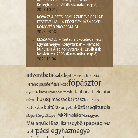
Kulturális Alap Közgyűjtemények
Kollégiuma 2024 (Restaurálási napló)
2025.10.21.
KOVÁSZ A PÉCSI EGYHÁZMEGYE CSALÁDI
FESZTIVÁLJA – A PÉCSI EGYHÁZMEGYEI
KÖNYVTÁR PROGRAMJAI
2025.08.18.
BESZÁMOLÓ – Restaurált kötetek a Pécsi
Egyházmegyei Könyvtárban – Nemzeti
Kulturális Alap Könyvtárak és Levéltárak
Kollégiuma 2023 (Restaurálási napló)
2024.11.06.
advent
báta
család
egyházzene
eucharisztia
főpásztor
Ferenc pápa
férfitalálkozó
hittan
horvát referatúra
gyerekek
havas boldogasszony
ifjúság
imádság
karitász
karácsony
húsvét
liturgia
kultúra
közösség
katekézis
könyvtár
MKPK
mohács
Máriagyűd
Magtár Látogatóközpont
papság
nagyböjt
Máriagyűdi Bazilika
PEM
pécsi egyházmegye
pphf