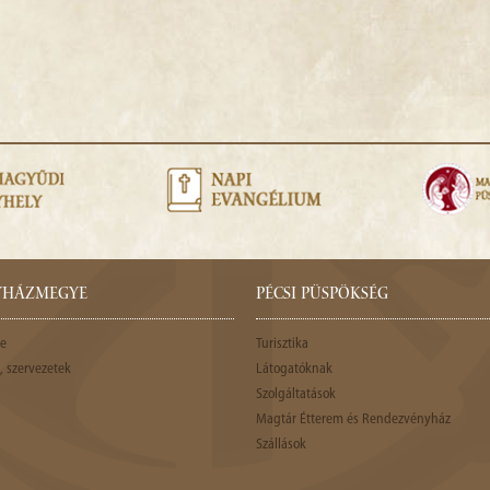
GYHÁZMEGYE
PÉCSI PÜSPÖKSÉG
e
Turisztika
 szervezetek
Látogatóknak
Szolgáltatások
Magtár Étterem és Rendezvényház
Szállások