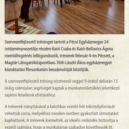
Szervezetfejlesztő tréninget tartott a Pécsi Egyházmegye 24
intézményvezetője részére Kató Csaba és Kató-Bellavics Ágota
mentálhigiénés lelkigondozók, trénerek február 4-én Pécsett, a
Magtár Látogatóközpontban. Tóth László Ákos egyházmegyei
közoktatási főmunkatárs beszámolóját közöljük.
A szervezetfejlesztő tréning résztvevői reggel 9 órától délután 15
óráig számtalan segítséget kaptak a munkaterületükön jelentkező
sajátos feladatok ellátásához.
A trénerek irányításával a katolikus vezető hét tekintélyforrását
vehettük sorra, melyekhez minden esetben gyakorlati útmutatást
kaphattunk. A trénerek kiemelték, az ideális működés biztosítja a
vezető számára, hogy a munkatársai szabadon követhessék őt.