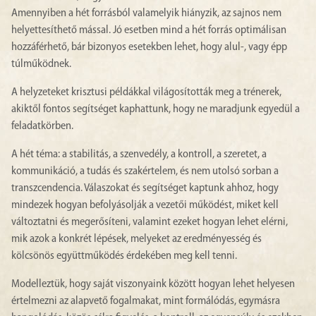
Amennyiben a hét forrásból valamelyik hiányzik, az sajnos nem
helyettesíthető mással. Jó esetben mind a hét forrás optimálisan
hozzáférhető, bár bizonyos esetekben lehet, hogy alul-, vagy épp
túlműködnek.
A helyzeteket krisztusi példákkal világosították meg a trénerek,
akiktől fontos segítséget kaphattunk, hogy ne maradjunk egyedül a
feladatkörben.
A hét téma: a stabilitás, a szenvedély, a kontroll, a szeretet, a
kommunikáció, a tudás és szakértelem, és nem utolsó sorban a
transzcendencia. Válaszokat és segítséget kaptunk ahhoz, hogy
mindezek hogyan befolyásolják a vezetői működést, miket kell
változtatni és megerősíteni, valamint ezeket hogyan lehet elérni,
mik azok a konkrét lépések, melyeket az eredményesség és
kölcsönös együttműködés érdekében meg kell tenni.
Modelleztük, hogy saját viszonyaink között hogyan lehet helyesen
értelmezni az alapvető fogalmakat, mint formálódás, egymásra