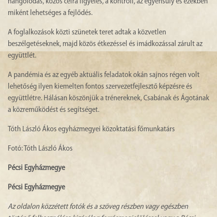
hangolódás, közös célra figyelés, a kontroll, az egyensúly és ezekben
miként lehetséges a fejlődés.
A foglalkozások közti szünetek teret adtak a közvetlen
beszélgetéseknek, majd közös étkezéssel és imádkozással zárult az
együttlét.
A pandémia és az egyéb aktuális feladatok okán sajnos régen volt
lehetőség ilyen kiemelten fontos szervezetfejlesztő képzésre és
együttlétre. Hálásan köszönjük a trénereknek, Csabának és Ágotának
a közreműködést és segítséget.
Tóth László Ákos egyházmegyei közoktatási főmunkatárs
Fotó: Tóth László Ákos
Pécsi Egyházmegye
Pécsi Egyházmegye
Az oldalon közzétett fotók és a szöveg részben vagy egészben