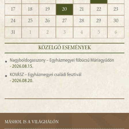
17
18
19
20
21
22
23
24
25
26
27
28
29
30
31
1
2
3
4
5
6
KÖZELGŐ ESEMÉNYEK
Nagyboldogasszony – Egyházmegyei főbúcsú Máriagyűdön
- 2026.08.15.
KOVÁSZ – Egyházmegyei családi fesztivál
- 2026.08.20.
MÁSHOL IS A VILÁGHÁLÓN