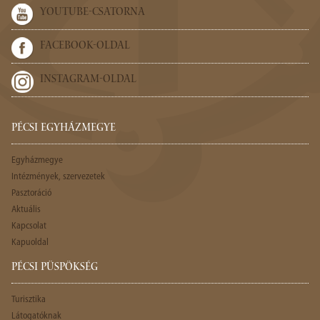
YOUTUBE-CSATORNA
FACEBOOK-OLDAL
INSTAGRAM-OLDAL
PÉCSI EGYHÁZMEGYE
Egyházmegye
Intézmények, szervezetek
Pasztoráció
Aktuális
Kapcsolat
Kapuoldal
PÉCSI PÜSPÖKSÉG
Turisztika
Látogatóknak