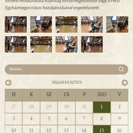
történő felhasználása kizárólag forrásmegjelöléssel vagy a Pécsi
Egyházmegye írásos hozzájárulásával engedélyezett.
2026
Augusztus
H
K
SZ
CS
P
SZO
V
27
28
29
30
31
1
2
3
4
5
6
7
8
9
10
11
12
13
14
15
16