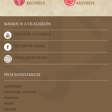
MÁSHOL IS A VILÁGHÁLÓN
YOUTUBE-CSATORNA
FACEBOOK-OLDAL
INSTAGRAM-OLDAL
PÉCSI EGYHÁZMEGYE
Egyházmegye
Intézmények, szervezetek
Pasztoráció
Aktuális
Kapcsolat