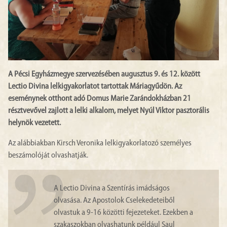
A Pécsi Egyházmegye szervezésében augusztus 9. és 12. között
Lectio Divina lelkigyakorlatot tartottak Máriagyűdön. Az
eseménynek otthont adó Domus Marie Zarándokházban 21
résztvevővel zajlott a lelki alkalom, melyet Nyúl Viktor pasztorális
helynök vezetett.
Az alábbiakban Kirsch Veronika lelkigyakorlatozó személyes
beszámolóját olvashatják.
A Lectio Divina a Szentírás imádságos
olvasása. Az Apostolok Cselekedeteiből
olvastuk a 9-16 közötti fejezeteket. Ezekben a
szakaszokban olvashatunk például Saul