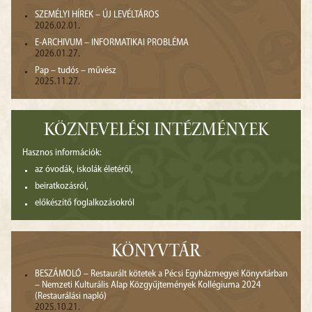
SZEMÉLYI HÍREK – ÚJ LEVÉLTÁROS
2026.02.01.
E-ARCHIVUM – INFORMATIKAI PROBLÉMA
2026.01.27.
Pap – tudós – művész
2025.11.27.
KÖZNEVELÉSI INTÉZMÉNYEK
Hasznos információk:
az óvodák, iskolák életéről,
beiratkozásról,
előkészítő foglalkozásokról
KÖNYVTÁR
BESZÁMOLÓ – Restaurált kötetek a Pécsi Egyházmegyei Könyvtárban
– Nemzeti Kulturális Alap Közgyűjtemények Kollégiuma 2024
(Restaurálási napló)
2025.10.21.