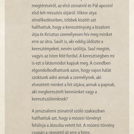
megtéréséről, az első zsinatról és Pál apostol
első két missziós útjáról. Viktor atya
elmélkedéseiben, többek között azt
hallhattuk, hogy a kereszténység a bizalom
útja és Krisztus személyesen hív meg minket
erre az útra. Sault is, aki eddig üldözte a
keresztényeket, nevén szólítja. Saul megtér,
vagyis az Isten felé fordul. A keresztségben mi
is ezt a látásmódot kapjuk meg. A csendben
elgondolkodhattunk azon, hogy vajon hálát
szoktunk adni annak a személynek, aki
elvezetett minket a hit útjára; annak a papnak,
aki megkeresztelt bennünket vagy a
keresztszüleinknek?
A jeruzsálemi zsinatról szóló szakaszban
hallhattuk azt, hogy a mózesi törvényt
felülírja a Jézusba vetett hit. A mózesi törvény
csupán a rávezető út erre a hitre.