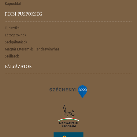
Kapuoldal
PÉCSI PÜSPÖKSÉG
Turisztika
Látogatóknak
Szolgáltatások
Magtár Étterem és Rendezvényház
Szállások
PÁLYÁZATOK