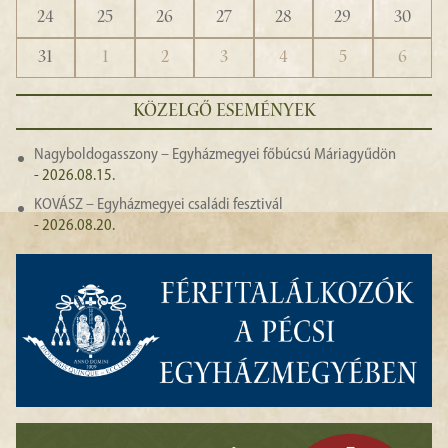
24
25
26
27
28
29
30
31
1
2
3
4
5
6
KÖZELGŐ ESEMÉNYEK
Nagyboldogasszony – Egyházmegyei főbúcsú Máriagyűdön
- 2026.08.15.
KOVÁSZ – Egyházmegyei családi fesztivál
- 2026.08.20.