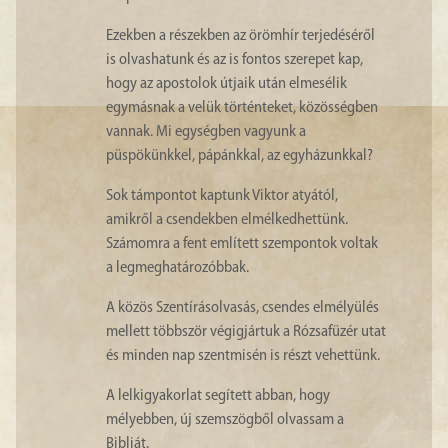
Ezekben a részekben az örömhír terjedéséről
is olvashatunk és az is fontos szerepet kap,
hogy az apostolok útjaik után elmesélik
egymásnak a velük történteket, közösségben
vannak. Mi egységben vagyunk a
püspökünkkel, pápánkkal, az egyházunkkal?
Sok támpontot kaptunk Viktor atyától,
amikről a csendekben elmélkedhettünk.
Számomra a fent említett szempontok voltak
a legmeghatározóbbak.
A közös Szentírásolvasás, csendes elmélyülés
mellett többször végigjártuk a Rózsafüzér utat
és minden nap szentmisén is részt vehettünk.
A lelkigyakorlat segített abban, hogy
mélyebben, új szemszögből olvassam a
Bibliát.