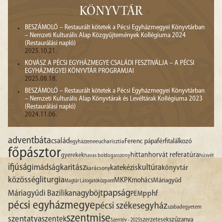
KÖNYVTÁR
BESZÁMOLÓ – Restaurált kötetek a Pécsi Egyházmegyei Könyvtárban
– Nemzeti Kulturális Alap Közgyűjtemények Kollégiuma 2024
(Restaurálási napló)
2025.10.21.
KOVÁSZ A PÉCSI EGYHÁZMEGYE CSALÁDI FESZTIVÁLJA – A PÉCSI
EGYHÁZMEGYEI KÖNYVTÁR PROGRAMJAI
2025.08.18.
BESZÁMOLÓ – Restaurált kötetek a Pécsi Egyházmegyei Könyvtárban
– Nemzeti Kulturális Alap Könyvtárak és Levéltárak Kollégiuma 2023
(Restaurálási napló)
2024.11.06.
advent
báta
család
Ferenc pápa
férfitalálkozó
egyházzene
eucharisztia
főpásztor
hittan
horvát referatúra
gyerekek
havas boldogasszony
húsvét
ifjúság
imádság
karitász
kultúra
katekézis
könyvtár
karácsony
liturgia
közösség
MKPK
mohács
Máriagyűd
Magtár Látogatóközpont
papság
nagyböjt
Máriagyűdi Bazilika
pphf
PEM
pécsi egyházmegye
pécsi székesegyház
szabadegyetem
szentmise
szentatya
szentek
szűzanya
szerzetesek
Szentév - 2025