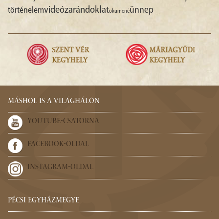
videó
zarándoklat
ünnep
történelem
ökumené
MÁSHOL IS A VILÁGHÁLÓN
YOUTUBE-CSATORNA
FACEBOOK-OLDAL
INSTAGRAM-OLDAL
PÉCSI EGYHÁZMEGYE