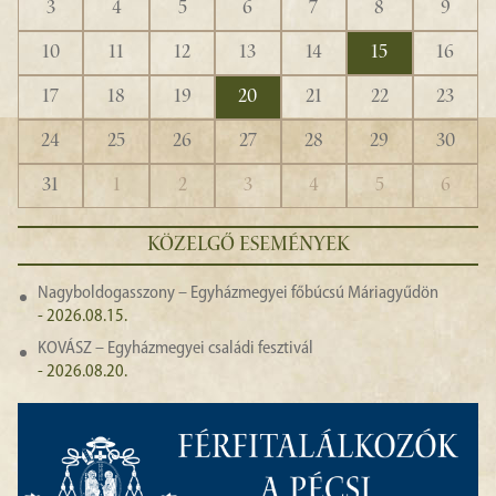
3
4
5
6
7
8
9
10
11
12
13
14
15
16
17
18
19
20
21
22
23
24
25
26
27
28
29
30
31
1
2
3
4
5
6
KÖZELGŐ ESEMÉNYEK
Nagyboldogasszony – Egyházmegyei főbúcsú Máriagyűdön
- 2026.08.15.
KOVÁSZ – Egyházmegyei családi fesztivál
- 2026.08.20.