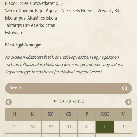
Kiadó: Ecclesia Szövetkezet (CL)
Szerző: Dávidné Bajor Ágota – N. Székely Noémi – Vizvárdy Rita
Iskolatípus: Általános iskola
Tantárgy: Hit- és erkölcstan
Évfolyam: 1.
Pécsi Egyházmegye
Az oldalon közzétett fotók és a szöveg részben vagy egészben
történő felhasználása kizárólag forrásmegjelöléssel vagy a Pécsi
Egyházmegye írásos hozzájárulásával engedélyezett.
2026
Augusztus
H
K
SZ
CS
P
SZO
V
27
28
29
30
31
1
2