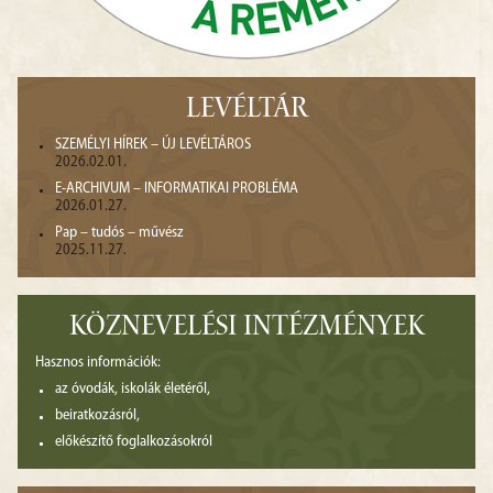
LEVÉLTÁR
SZEMÉLYI HÍREK – ÚJ LEVÉLTÁROS
2026.02.01.
E-ARCHIVUM – INFORMATIKAI PROBLÉMA
2026.01.27.
Pap – tudós – művész
2025.11.27.
KÖZNEVELÉSI INTÉZMÉNYEK
Hasznos információk:
az óvodák, iskolák életéről,
beiratkozásról,
előkészítő foglalkozásokról