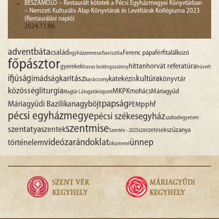
BESZÁMOLÓ – Restaurált kötetek a Pécsi Egyházmegyei Könyvtárban
– Nemzeti Kulturális Alap Könyvtárak és Levéltárak Kollégiuma 2023
(Restaurálási napló)
2024.11.06.
advent
báta
család
Ferenc pápa
férfitalálkozó
egyházzene
eucharisztia
főpásztor
hittan
horvát referatúra
gyerekek
havas boldogasszony
húsvét
ifjúság
imádság
karitász
kultúra
katekézis
könyvtár
karácsony
liturgia
közösség
MKPK
mohács
Máriagyűd
Magtár Látogatóközpont
papság
nagyböjt
Máriagyűdi Bazilika
pphf
PEM
pécsi egyházmegye
pécsi székesegyház
szabadegyetem
szentmise
szentatya
szentek
szűzanya
szerzetesek
Szentév - 2025
videó
zarándoklat
ünnep
történelem
ökumené