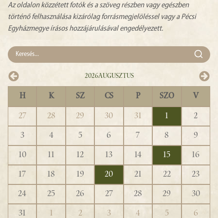
Az oldalon közzétett fotók és a szöveg részben vagy egészben
történő felhasználása kizárólag forrásmegjelöléssel vagy a Pécsi
Egyházmegye írásos hozzájárulásával engedélyezett.
2026
Augusztus
H
K
SZ
CS
P
SZO
V
27
28
29
30
31
1
2
3
4
5
6
7
8
9
10
11
12
13
14
15
16
17
18
19
20
21
22
23
24
25
26
27
28
29
30
31
1
2
3
4
5
6