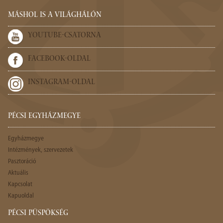
MÁSHOL IS A VILÁGHÁLÓN
YOUTUBE-CSATORNA
FACEBOOK-OLDAL
INSTAGRAM-OLDAL
PÉCSI EGYHÁZMEGYE
Egyházmegye
Intézmények, szervezetek
Pasztoráció
Aktuális
Kapcsolat
Kapuoldal
PÉCSI PÜSPÖKSÉG