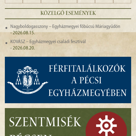
KÖZELGŐ ESEMÉNYEK
Nagyboldogasszony – Egyházmegyei főbúcsú Máriagyűdön
- 2026.08.15.
KOVÁSZ – Egyházmegyei családi fesztivál
- 2026.08.20.