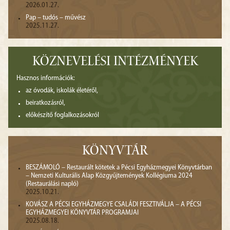
2026.01.27.
Pap – tudós – művész
2025.11.27.
KÖZNEVELÉSI INTÉZMÉNYEK
Hasznos információk:
az óvodák, iskolák életéről,
beiratkozásról,
előkészítő foglalkozásokról
KÖNYVTÁR
BESZÁMOLÓ – Restaurált kötetek a Pécsi Egyházmegyei Könyvtárban
– Nemzeti Kulturális Alap Közgyűjtemények Kollégiuma 2024
(Restaurálási napló)
2025.10.21.
KOVÁSZ A PÉCSI EGYHÁZMEGYE CSALÁDI FESZTIVÁLJA – A PÉCSI
EGYHÁZMEGYEI KÖNYVTÁR PROGRAMJAI
2025.08.18.