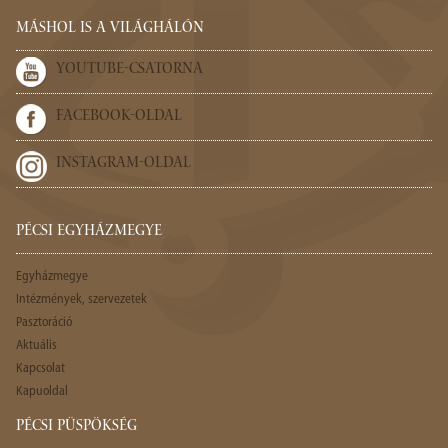
MÁSHOL IS A VILÁGHÁLÓN
YOUTUBE-CSATORNA
FACEBOOK-OLDAL
INSTAGRAM-OLDAL
PÉCSI EGYHÁZMEGYE
Egyházmegye
Intézmények, szervezetek
Pasztoráció
Aktuális
Kapcsolat
Kapuoldal
PÉCSI PÜSPÖKSÉG