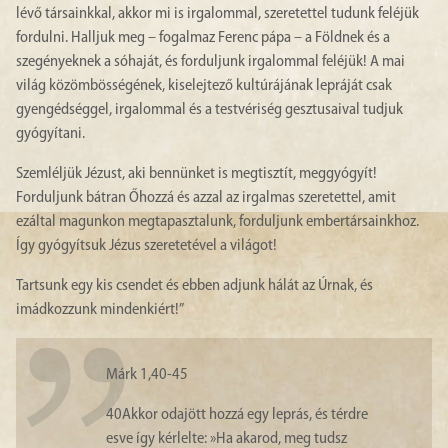
lévő társainkkal, akkor mi is irgalommal, szeretettel tudunk feléjük
fordulni. Halljuk meg – fogalmaz Ferenc pápa – a Földnek és a
szegényeknek a sóhaját, és forduljunk irgalommal feléjük! A mai
világ közömbösségének, kiselejtező kultúrájának lepráját csak
gyengédséggel, irgalommal és a testvériség gesztusaival tudjuk
gyógyítani.
Szemléljük Jézust, aki bennünket is megtisztít, meggyógyít!
Forduljunk bátran Őhozzá és azzal az irgalmas szeretettel, amit
ezáltal magunkon megtapasztalunk, forduljunk embertársainkhoz.
Így gyógyítsuk Jézus szeretetével a világot!
Tartsunk egy kis csendet és ebben adjunk hálát az Úrnak, és
imádkozzunk mindenkiért!”
Márk 1,40-45
40
Akkor odajött hozzá egy leprás, és térdre
esve így kérlelte: »Ha akarod, meg tudsz