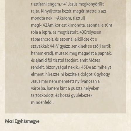
tisztítani engem.«
41
Jézus megkönyörült
rajta. Kinyújtotta kezét, megérintette, s azt
mondta neki: »Akarom, tisztulj
meg!«
42
Amikor ezt kimondta, azonnal eltűnt
róla a lepra, és megtisztult.
43
Erélyesen
ráparancsolt, és azonnal elküldte őt e
szavakkal:
44
»Vigyázz, senkinek se szólj erről;
hanem eredj, mutasd meg magadat a papnak,
és ajánld föl tisztulásodért, amit Mózes
rendelt, bizonyságul nekik.«
45
De az, mihelyt
elment, híresztelni kezdte a dolgot, úgyhogy
Jézus már nem mehetett nyilvánosan a
városba, hanem kint a puszta helyeken
tartózkodott; és hozzá gyülekeztek
mindenfelől.
Pécsi Egyházmegye