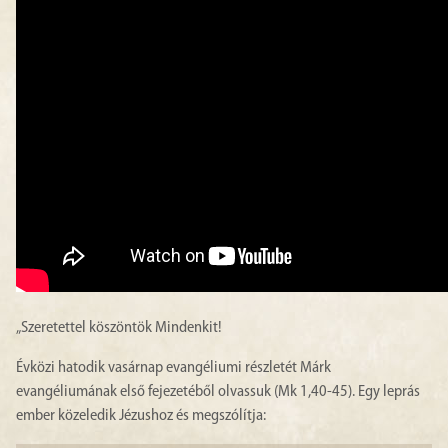
„Szeretettel köszöntök Mindenkit!
Évközi hatodik vasárnap evangéliumi részletét Márk
evangéliumának első fejezetéből olvassuk (Mk 1,40-45). Egy leprás
ember közeledik Jézushoz és megszólítja: