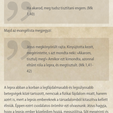
Ha akarod, meg tudsz tisztítani engem. (Mk
1,40)
Majd az evangélista megjegyzi:
Jézus megkönyörült rajta. Kinyújtotta kezét,
megérintette, s azt mondta neki: »Akarom,
tisztulj meg!« Amikor ezt kimondta, azonnal
eltűnt róla a lepra, és megtisztult. (Mk 1,41-
42)
A lepra abban a korban a legfájdalmasabb és legsúlyosabb
betegségek közé tartozott, nemcsak a fizikai fájdalom miatt, hanem
azért is, mert a leprás embereknek a társadalomból kitaszítva kellett
élniük. Éppen ezért csodálatos örömhír ezt olvasnunk: Jézus hagyja,
hogy a leprás ember közeledjen hozzá, megszólítsa. Sőt megérinti és