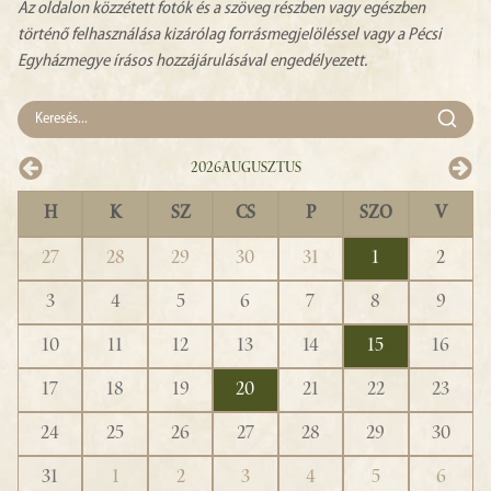
Az oldalon közzétett fotók és a szöveg részben vagy egészben
történő felhasználása kizárólag forrásmegjelöléssel vagy a Pécsi
Egyházmegye írásos hozzájárulásával engedélyezett.
2026
Augusztus
H
K
SZ
CS
P
SZO
V
27
28
29
30
31
1
2
3
4
5
6
7
8
9
10
11
12
13
14
15
16
17
18
19
20
21
22
23
24
25
26
27
28
29
30
31
1
2
3
4
5
6