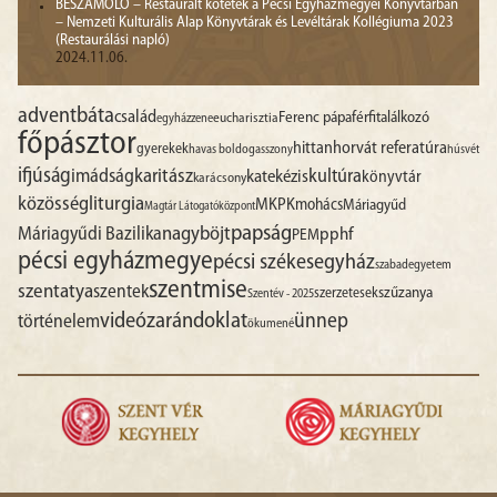
BESZÁMOLÓ – Restaurált kötetek a Pécsi Egyházmegyei Könyvtárban
– Nemzeti Kulturális Alap Könyvtárak és Levéltárak Kollégiuma 2023
(Restaurálási napló)
2024.11.06.
advent
báta
család
Ferenc pápa
férfitalálkozó
egyházzene
eucharisztia
főpásztor
hittan
horvát referatúra
gyerekek
havas boldogasszony
húsvét
ifjúság
imádság
karitász
kultúra
katekézis
könyvtár
karácsony
liturgia
közösség
MKPK
mohács
Máriagyűd
Magtár Látogatóközpont
papság
nagyböjt
Máriagyűdi Bazilika
pphf
PEM
pécsi egyházmegye
pécsi székesegyház
szabadegyetem
szentmise
szentatya
szentek
szűzanya
szerzetesek
Szentév - 2025
videó
zarándoklat
ünnep
történelem
ökumené