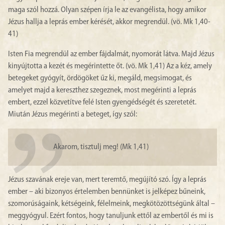
maga szól hozzá. Olyan szépen írja le az evangélista, hogy amikor
Jézus hallja a leprás ember kérését, akkor megrendül. (vö. Mk 1,40-
41)
Isten Fia megrendül az ember fájdalmát, nyomorát látva. Majd Jézus
kinyújtotta a kezét és megérintette őt. (vö. Mk 1,41) Az a kéz, amely
betegeket gyógyít, ördögöket űz ki, megáld, megsimogat, és
amelyet majd a kereszthez szegeznek, most megérinti a leprás
embert, ezzel közvetítve felé Isten gyengédségét és szeretetét.
Miután Jézus megérinti a beteget, így szól:
Akarom, tisztulj meg! (Mk 1,41)
Jézus szavának ereje van, mert teremtő, megújító szó. Így a leprás
ember – aki bizonyos értelemben bennünket is jelképez bűneink,
szomorúságaink, kétségeink, félelmeink, megkötözöttségünk által –
meggyógyul. Ezért fontos, hogy tanuljunk ettől az embertől és mi is