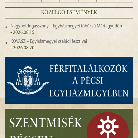
KÖZELGŐ ESEMÉNYEK
Nagyboldogasszony – Egyházmegyei főbúcsú Máriagyűdön
- 2026.08.15.
KOVÁSZ – Egyházmegyei családi fesztivál
- 2026.08.20.