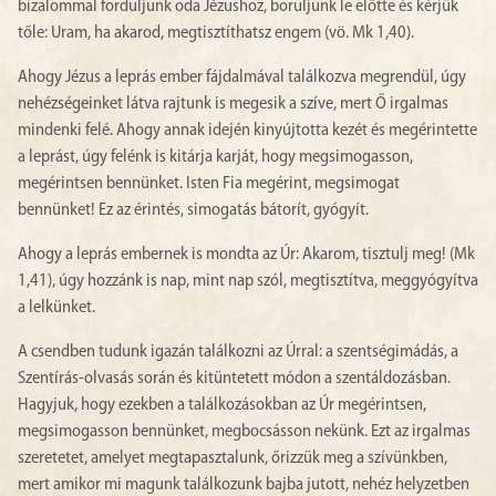
bizalommal forduljunk oda Jézushoz, boruljunk le előtte és kérjük
tőle: Uram, ha akarod, megtisztíthatsz engem (vö. Mk 1,40).
Ahogy Jézus a leprás ember fájdalmával találkozva megrendül, úgy
nehézségeinket látva rajtunk is megesik a szíve, mert Ő irgalmas
mindenki felé. Ahogy annak idején kinyújtotta kezét és megérintette
a leprást, úgy felénk is kitárja karját, hogy megsimogasson,
megérintsen bennünket. Isten Fia megérint, megsimogat
bennünket! Ez az érintés, simogatás bátorít, gyógyít.
Ahogy a leprás embernek is mondta az Úr: Akarom, tisztulj meg! (Mk
1,41), úgy hozzánk is nap, mint nap szól, megtisztítva, meggyógyítva
a lelkünket.
A csendben tudunk igazán találkozni az Úrral: a szentségimádás, a
Szentírás-olvasás során és kitüntetett módon a szentáldozásban.
Hagyjuk, hogy ezekben a találkozásokban az Úr megérintsen,
megsimogasson bennünket, megbocsásson nekünk. Ezt az irgalmas
szeretetet, amelyet megtapasztalunk, őrizzük meg a szívünkben,
mert amikor mi magunk találkozunk bajba jutott, nehéz helyzetben