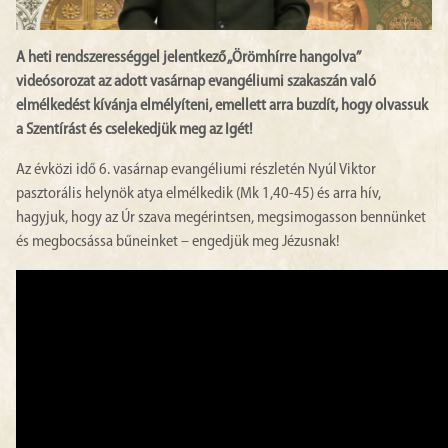
A heti rendszerességgel jelentkező „Örömhírre hangolva”
videósorozat az adott vasárnap evangéliumi szakaszán való
elmélkedést kívánja elmélyíteni, emellett arra buzdít, hogy olvassuk
a Szentírást és cselekedjük meg az Igét!
Az évközi idő 6. vasárnap evangéliumi részletén Nyúl Viktor
pasztorális helynök atya elmélkedik (Mk 1,40-45) és arra hív,
hagyjuk, hogy az Úr szava megérintsen, megsimogasson bennünket
és megbocsássa bűneinket – engedjük meg Jézusnak!