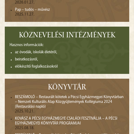
2026.01.27.
Pap – tudós – művész
2025.11.27.
KÖZNEVELÉSI INTÉZMÉNYEK
Hasznos információk:
az óvodák, iskolák életéről,
beiratkozásról,
előkészítő foglalkozásokról
KÖNYVTÁR
BESZÁMOLÓ – Restaurált kötetek a Pécsi Egyházmegyei Könyvtárban
– Nemzeti Kulturális Alap Közgyűjtemények Kollégiuma 2024
(Restaurálási napló)
2025.10.21.
KOVÁSZ A PÉCSI EGYHÁZMEGYE CSALÁDI FESZTIVÁLJA – A PÉCSI
EGYHÁZMEGYEI KÖNYVTÁR PROGRAMJAI
2025.08.18.