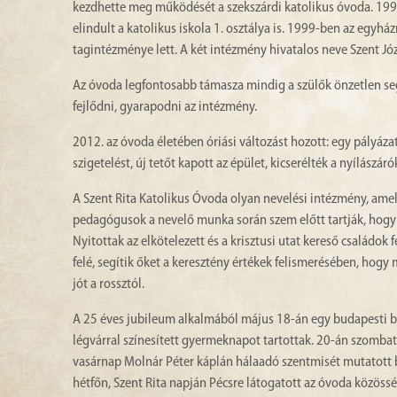
kezdhette meg működését a szekszárdi katolikus óvoda. 19
elindult a katolikus iskola 1. osztálya is. 1999-ben az egyhá
tagintézménye lett. A két intézmény hivatalos neve Szent Józ
Az óvoda legfontosabb támasza mindig a szülők önzetlen seg
fejlődni, gyarapodni az intézmény.
2012. az óvoda életében óriási változást hozott: egy pályáz
szigetelést, új tetőt kapott az épület, kicserélték a nyílászáró
A Szent Rita Katolikus Óvoda olyan nevelési intézmény, ame
pedagógusok a nevelő munka során szem előtt tartják, hogy 
Nyitottak az elkötelezett és a krisztusi utat kereső családok
felé, segítik őket a keresztény értékek felismerésében, hogy 
jót a rossztól.
A 25 éves jubileum alkalmából május 18-án egy budapesti b
légvárral színesített gyermeknapot tartottak. 20-án szomba
vasárnap Molnár Péter káplán hálaadó szentmisét mutatott b
hétfőn, Szent Rita napján Pécsre látogatott az óvoda közö