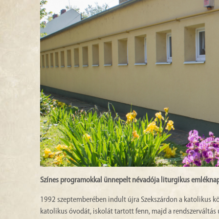
Színes programokkal ünnepelt névadója liturgikus emléknapj
1992 szeptemberében indult újra Szekszárdon a katolikus kö
katolikus óvodát, iskolát tartott fenn, majd a rendszerváltá