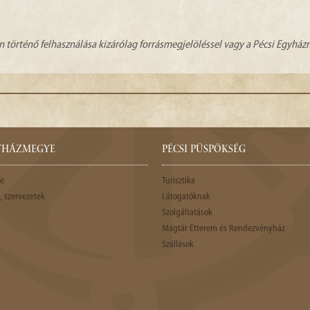
n történő felhasználása kizárólag forrásmegjelöléssel vagy a Pécsi Egyhá
GYHÁZMEGYE
PÉCSI PÜSPÖKSÉG
e
Turisztika
 szervezetek
Látogatóknak
Szolgáltatások
Magtár Étterem és Rendezvényház
Szállások