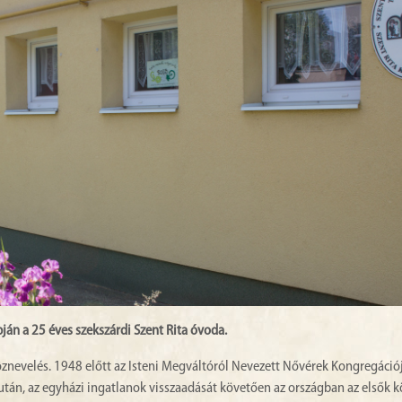
án a 25 éves szekszárdi Szent Rita óvoda.
znevelés. 1948 előtt az Isteni Megváltóról Nevezett Nővérek Kongregáció
s után, az egyházi ingatlanok visszaadását követően az országban az elsők k