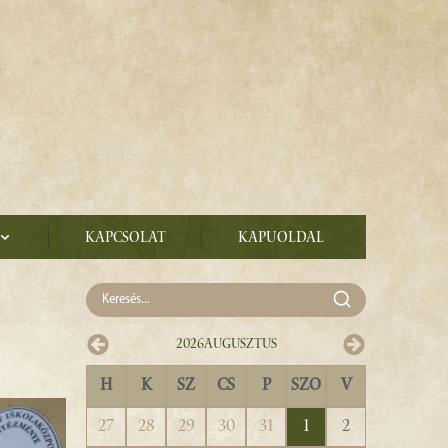
Kapcsolat
Kapuoldal
2026
Augusztus
H
K
SZ
CS
P
SZO
V
27
28
29
30
31
1
2