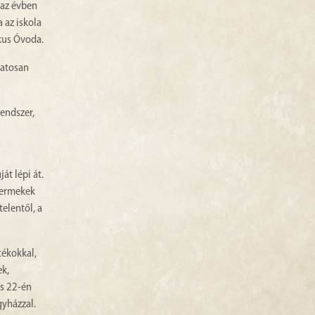
 az évben
 az iskola
ikus Óvoda.
matosan
rendszer,
t lépi át.
gyermekek
telentől, a
tékokkal,
ek,
us 22-én
gyházzal.