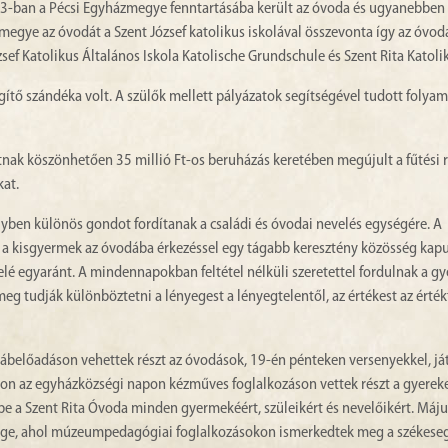
93-ban a Pécsi Egyházmegye fenntartásába került az óvoda és ugyanebben
zmegye az óvodát a Szent József katolikus iskolával összevonta így az óvoda
sef Katolikus Általános Iskola Katolische Grundschule és Szent Rita Katol
ítő szándéka volt. A szülők mellett pályázatok segítségével tudott folya
atnak köszönhetően 35 millió Ft-os beruházás keretében megújult a fűtési 
kat.
lyben különös gondot fordítanak a családi és óvodai nevelés egységére. A
a kisgyermek az óvodába érkezéssel egy tágabb keresztény közösség kapujá
 felé egyaránt. A mindennapokban feltétel nélküli szeretettel fordulnak a 
meg tudják különböztetni a lényegest a lényegtelentől, az értékest az érték
ábelőadáson vehettek részt az óvodások, 19-én pénteken versenyekkel, já
ton az egyházközségi napon kézműves foglalkozáson vettek részt a gyerek
e a Szent Rita Óvoda minden gyermekéért, szüleikért és nevelőikért. Máj
ssége, ahol múzeumpedagógiai foglalkozásokon ismerkedtek meg a székese