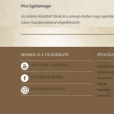
Pécsi Egyházmegye
Az oldalon közzétett fotók és a szöveg részben vagy egészbe
írásos hozzájárulásával engedélyezett.
MÁSHOL IS A VILÁGHÁLÓN
PÉCSI E
YOUTUBE-CSATORNA
Egyházmegy
Intézmények,
FACEBOOK-OLDAL
Pasztoráció
Aktuális
INSTAGRAM-OLDAL
Kapcsolat
Kapuoldal