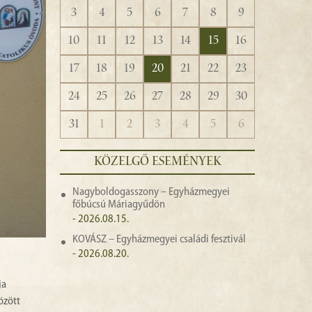
3
4
5
6
7
8
9
10
11
12
13
14
15
16
17
18
19
20
21
22
23
24
25
26
27
28
29
30
31
1
2
3
4
5
6
KÖZELGŐ ESEMÉNYEK
Nagyboldogasszony – Egyházmegyei
főbúcsú Máriagyűdön
- 2026.08.15.
KOVÁSZ – Egyházmegyei családi fesztivál
- 2026.08.20.
ja
özött