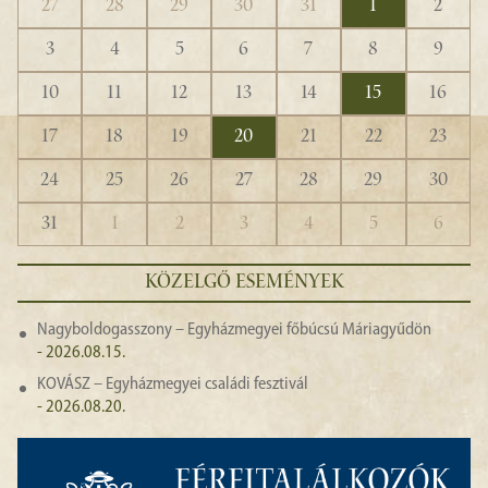
27
28
29
30
31
1
2
3
4
5
6
7
8
9
10
11
12
13
14
15
16
17
18
19
20
21
22
23
24
25
26
27
28
29
30
31
1
2
3
4
5
6
KÖZELGŐ ESEMÉNYEK
Nagyboldogasszony – Egyházmegyei főbúcsú Máriagyűdön
- 2026.08.15.
KOVÁSZ – Egyházmegyei családi fesztivál
- 2026.08.20.