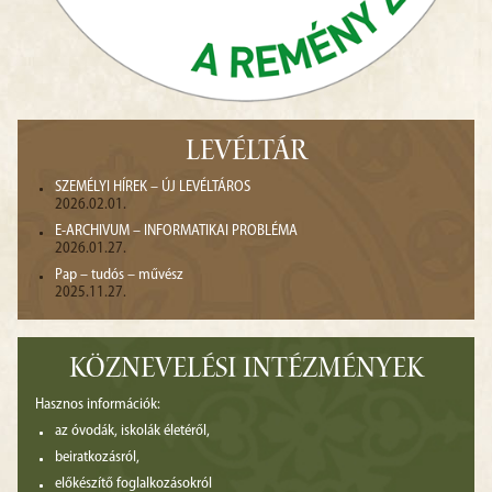
LEVÉLTÁR
SZEMÉLYI HÍREK – ÚJ LEVÉLTÁROS
2026.02.01.
E-ARCHIVUM – INFORMATIKAI PROBLÉMA
2026.01.27.
Pap – tudós – művész
2025.11.27.
KÖZNEVELÉSI INTÉZMÉNYEK
Hasznos információk:
az óvodák, iskolák életéről,
beiratkozásról,
előkészítő foglalkozásokról