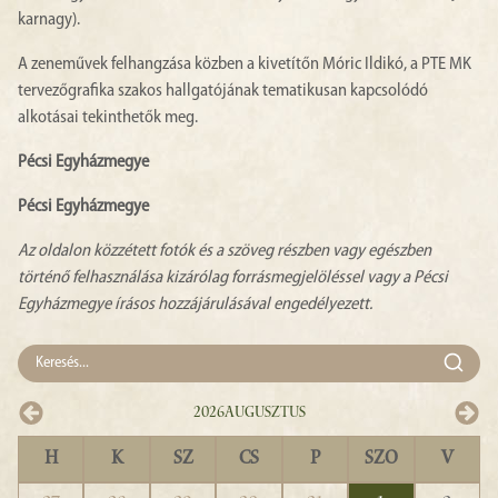
karnagy).
A zeneművek felhangzása közben a kivetítőn Móric Ildikó, a PTE MK
tervezőgrafika szakos hallgatójának tematikusan kapcsolódó
alkotásai tekinthetők meg.
Pécsi Egyházmegye
Pécsi Egyházmegye
Az oldalon közzétett fotók és a szöveg részben vagy egészben
történő felhasználása kizárólag forrásmegjelöléssel vagy a Pécsi
Egyházmegye írásos hozzájárulásával engedélyezett.
2026
Augusztus
H
K
SZ
CS
P
SZO
V