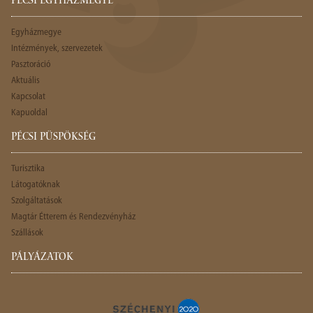
PÉCSI EGYHÁZMEGYE
Egyházmegye
Intézmények, szervezetek
Pasztoráció
Aktuális
Kapcsolat
Kapuoldal
PÉCSI PÜSPÖKSÉG
Turisztika
Látogatóknak
Szolgáltatások
Magtár Étterem és Rendezvényház
Szállások
PÁLYÁZATOK