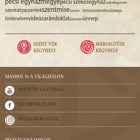
pécsi egyházmegye
pécsi székesegyház
szabadegyetem
szentmise
szentatya
szentek
szűzanya
szerzetesek
Szentév - 2025
videó
zarándoklat
ünnep
történelem
ökumené
MÁSHOL IS A VILÁGHÁLÓN
YOUTUBE-CSATORNA
FACEBOOK-OLDAL
INSTAGRAM-OLDAL