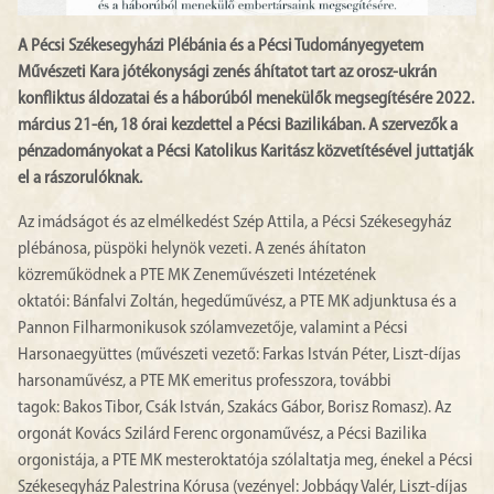
A Pécsi Székesegyházi Plébánia és a Pécsi Tudományegyetem
Művészeti Kara jótékonysági zenés áhítatot tart az orosz-ukrán
konfliktus áldozatai és a háborúból menekülők megsegítésére 2022.
március 21-én, 18 órai kezdettel a Pécsi Bazilikában. A szervezők a
pénzadományokat a Pécsi Katolikus Karitász közvetítésével juttatják
el a rászorulóknak.
Az imádságot és az elmélkedést Szép Attila, a Pécsi Székesegyház
plébánosa, püspöki helynök vezeti. A zenés áhítaton
közreműködnek a PTE MK Zeneművészeti Intézetének
oktatói: Bánfalvi Zoltán, hegedűművész, a PTE MK adjunktusa és a
Pannon Filharmonikusok szólamvezetője, valamint a Pécsi
Harsonaegyüttes (művészeti vezető: Farkas István Péter, Liszt-díjas
harsonaművész, a PTE MK emeritus professzora, további
tagok: Bakos Tibor, Csák István, Szakács Gábor, Borisz Romasz). Az
orgonát Kovács Szilárd Ferenc orgonaművész, a Pécsi Bazilika
orgonistája, a PTE MK mesteroktatója szólaltatja meg, énekel a Pécsi
Székesegyház Palestrina Kórusa (vezényel: Jobbágy Valér, Liszt-díjas