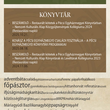
KÖNYVTÁR
BESZÁMOLÓ – Restaurált kötetek a Pécsi Egyházmegyei Könyvtárban
– Nemzeti Kulturális Alap Közgyűjtemények Kollégiuma 2024
(Restaurálási napló)
2025.10.21.
KOVÁSZ A PÉCSI EGYHÁZMEGYE CSALÁDI FESZTIVÁLJA – A PÉCSI
EGYHÁZMEGYEI KÖNYVTÁR PROGRAMJAI
2025.08.18.
BESZÁMOLÓ – Restaurált kötetek a Pécsi Egyházmegyei Könyvtárban
– Nemzeti Kulturális Alap Könyvtárak és Levéltárak Kollégiuma 2023
(Restaurálási napló)
2024.11.06.
advent
báta
család
Ferenc pápa
férfitalálkozó
egyházzene
eucharisztia
főpásztor
hittan
horvát referatúra
gyerekek
havas boldogasszony
húsvét
ifjúság
imádság
karitász
kultúra
katekézis
könyvtár
karácsony
liturgia
közösség
MKPK
mohács
Máriagyűd
Magtár Látogatóközpont
papság
nagyböjt
Máriagyűdi Bazilika
pphf
PEM