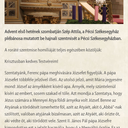
Advent első hetének szombatján Szép Attila, a Pécsi Székesegyház
plébánosa mutatott be hajnali szentmisét a Pécsi Székesegyházban.
A roráté szentmise homíliáját teljes egészében közöljük:
Krisztusban kedves Testvéreim!
Szentatyánk, Ferenc pápa meghívására Józsefet figyeljük. A pápa
Józsefet többféle jelzővel illeti. Az utolsó jelző, amit Mária jegyesére
mond: József az árnyékként kísérő apa. Árnyék, mely szüntelenül
kíséri az embert, sosem szakad el tőle. Azt mondja a Szentatya, hogy
Jézus számára a Mennyei Atya földi árnyéka volt József. Benne az
Atyának a törődését ismerhette föl, azét az Atyáét, akit ő „Abbá”-nak
szólított, valóban atyjának bizalmasan, azét az Atyáét, aki őrizte őt,
aki védte őt, aki törődött vele. Szent II. János Pál pápa Józsefre