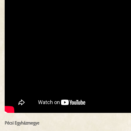
Pécsi Egyházmegye