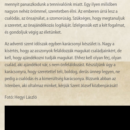
mennyit panaszkodunk a tennivalóink miatt. Egy ilyen miliőben
nagyon nehéz örömmel, szeretetben élni. Az emberen úrrá lesz a
csalódás, az önsajnálat, a szomorúság. Szükséges, hogy megtanuljuk
a szeretet, az önajándékozás logikáját. Ízlelgessük ezt a két fogalmat,
és gondoljuk végig az életünket.
Az adventi szent időszak egyben karácsonyi készület is. Nagy a
kísértés, hogy az asszonyok feláldozzák magukat családjainkért, de
kell, hogy ajándékozni tudják magukat. Ehhez kell olyan férj, olyan
család, aki ajándékot vár, s nem önfeláldozást. Készüljünk úgy a
karácsonyra, hogy szeretettel teli, boldog, derűs ünnep legyen, ne
pedig a csalódás és a kimerültség karácsonya. Bízzunk abban az
Istenben, aki oltalmaz minket, kérjük Szent József közbenjárását!
Fotó: Hegyi László