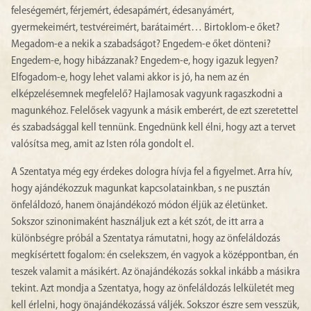
feleségemért, férjemért, édesapámért, édesanyámért,
gyermekeimért, testvéreimért, barátaimért… Birtoklom-e őket?
Megadom-e a nekik a szabadságot? Engedem-e őket dönteni?
Engedem-e, hogy hibázzanak? Engedem-e, hogy igazuk legyen?
Elfogadom-e, hogy lehet valami akkor is jó, ha nem az én
elképzelésemnek megfelelő? Hajlamosak vagyunk ragaszkodni a
magunkéhoz. Felelősek vagyunk a másik emberért, de ezt szeretettel
és szabadsággal kell tennünk. Engednünk kell élni, hogy azt a tervet
valósítsa meg, amit az Isten róla gondolt el.
A Szentatya még egy érdekes dologra hívja fel a figyelmet. Arra hív,
hogy ajándékozzuk magunkat kapcsolatainkban, s ne pusztán
önfeláldozó, hanem önajándékozó módon éljük az életünket.
Sokszor szinonimaként használjuk ezt a két szót, de itt arra a
különbségre próbál a Szentatya rámutatni, hogy az önfeláldozás
megkísértett fogalom: én cselekszem, én vagyok a középpontban, én
teszek valamit a másikért. Az önajándékozás sokkal inkább a másikra
tekint. Azt mondja a Szentatya, hogy az önfeláldozás lelkületét meg
kell érlelni, hogy önajándékozássá váljék. Sokszor észre sem vesszük,