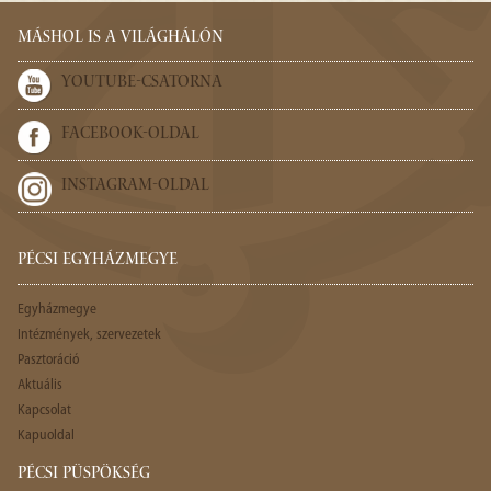
MÁSHOL IS A VILÁGHÁLÓN
YOUTUBE-CSATORNA
FACEBOOK-OLDAL
INSTAGRAM-OLDAL
PÉCSI EGYHÁZMEGYE
Egyházmegye
Intézmények, szervezetek
Pasztoráció
Aktuális
Kapcsolat
Kapuoldal
PÉCSI PÜSPÖKSÉG