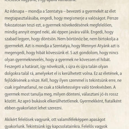
felelősek vagyunk, s így apává válhatunk.
Az édesapa – mondja a Szentatya – bevezeti a gyermekét az élet
megtapasztalásába, engedi, hogy megismerje a valóságot. Persze
fokozatosan teszi ezt, a gyermek növekedésének megfelelően,
mindig annyit enged neki, aki éppen javára válik. Engedi, hogy
szabad legyen, hogy döntsön. Nem börtönöz be, nem birtokolja a
gyermekét. Azt is mondja a Szentatya, hogy Mennyei Atyánk azt is
megengedi, hogy hibát kövessünk el. S azt gondolom, hogy nincs
olyan gyermeknevelés, hogy a gyermek ne kövessen el hibát.
Feszegeti a határait, így növekszik, s újra és újra talán olyan
dolgokra talál rá, amelyeket el is kerülhetett volna. Ez az életének, a
fejlődésének a része. Kell, hogy ilyen szemmel is tekintsünk erre, ne
csak irgalmatlanul, ne csak a tökéletességre való törekvésben. A
gyermek most tanulja meg, milyen dönteni, választani jó és rossz
között. Az apró bukások elkerülhetetlenek. Gyermekként, fiatalként
ebben gyakorlatot lehet szerezni.
Akikért felelősek vagyunk, ott valamiféleképpen apaságot
gyakorlunk. Tekintsünk így kapcsolatainkra. Felelős vagyok