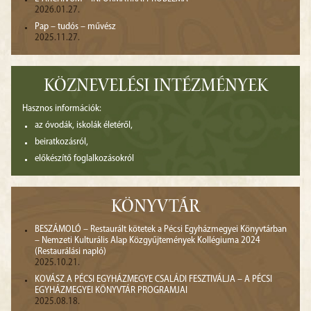
2026.01.27.
Pap – tudós – művész
2025.11.27.
KÖZNEVELÉSI INTÉZMÉNYEK
Hasznos információk:
az óvodák, iskolák életéről,
beiratkozásról,
előkészítő foglalkozásokról
KÖNYVTÁR
BESZÁMOLÓ – Restaurált kötetek a Pécsi Egyházmegyei Könyvtárban
– Nemzeti Kulturális Alap Közgyűjtemények Kollégiuma 2024
(Restaurálási napló)
2025.10.21.
KOVÁSZ A PÉCSI EGYHÁZMEGYE CSALÁDI FESZTIVÁLJA – A PÉCSI
EGYHÁZMEGYEI KÖNYVTÁR PROGRAMJAI
2025.08.18.