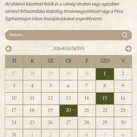
Az oldalon közzétett fotók és a szöveg részben vagy egészben
történő felhasználása kizárólag forrásmegjelöléssel vagy a Pécsi
Egyházmegye írásos hozzájárulásával engedélyezett.
2026
Augusztus
H
K
SZ
CS
P
SZO
V
27
28
29
30
31
1
2
3
4
5
6
7
8
9
10
11
12
13
14
15
16
17
18
19
20
21
22
23
24
25
26
27
28
29
30
31
1
2
3
4
5
6