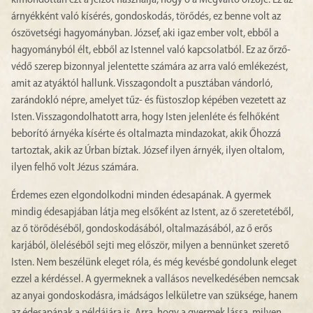
kimondottan ezt a jelzőt használja, hogy ő a Megváltó őrzője. Ez az
árnyékként való kísérés, gondoskodás, törődés, ez benne volt az
ószövetségi hagyományban. József, aki igaz ember volt, ebből a
hagyományból élt, ebből az Istennel való kapcsolatból. Ez az őrző-
védő szerep bizonnyal jelentette számára az arra való emlékezést,
amit az atyáktól hallunk. Visszagondolt a pusztában vándorló,
zarándokló népre, amelyet tűz- és füstoszlop képében vezetett az
Isten. Visszagondolhatott arra, hogy Isten jelenléte és felhőként
beborító árnyéka kísérte és oltalmazta mindazokat, akik Őhozzá
tartoztak, akik az Úrban bíztak. József ilyen árnyék, ilyen oltalom,
ilyen felhő volt Jézus számára.
Érdemes ezen elgondolkodni minden édesapának. A gyermek
mindig édesapjában látja meg elsőként az Istent, az ő szeretetéből,
az ő törődéséből, gondoskodásából, oltalmazásából, az ő erős
karjából, öleléséből sejti meg először, milyen a bennünket szerető
Isten. Nem beszélünk eleget róla, és még kevésbé gondolunk eleget
ezzel a kérdéssel. A gyermeknek a vallásos nevelkedésében nemcsak
az anyai gondoskodásra, imádságos lelkületre van szüksége, hanem