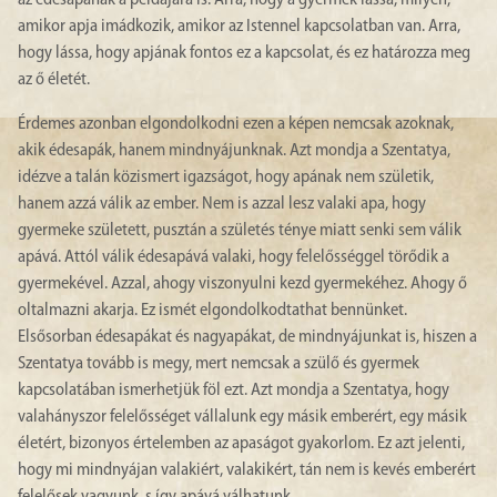
az édesapának a példájára is. Arra, hogy a gyermek lássa, milyen,
amikor apja imádkozik, amikor az Istennel kapcsolatban van. Arra,
hogy lássa, hogy apjának fontos ez a kapcsolat, és ez határozza meg
az ő életét.
Érdemes azonban elgondolkodni ezen a képen nemcsak azoknak,
akik édesapák, hanem mindnyájunknak. Azt mondja a Szentatya,
idézve a talán közismert igazságot, hogy apának nem születik,
hanem azzá válik az ember. Nem is azzal lesz valaki apa, hogy
gyermeke született, pusztán a születés ténye miatt senki sem válik
apává. Attól válik édesapává valaki, hogy felelősséggel törődik a
gyermekével. Azzal, ahogy viszonyulni kezd gyermekéhez. Ahogy ő
oltalmazni akarja. Ez ismét elgondolkodtathat bennünket.
Elsősorban édesapákat és nagyapákat, de mindnyájunkat is, hiszen a
Szentatya tovább is megy, mert nemcsak a szülő és gyermek
kapcsolatában ismerhetjük föl ezt. Azt mondja a Szentatya, hogy
valahányszor felelősséget vállalunk egy másik emberért, egy másik
életért, bizonyos értelemben az apaságot gyakorlom. Ez azt jelenti,
hogy mi mindnyájan valakiért, valakikért, tán nem is kevés emberért