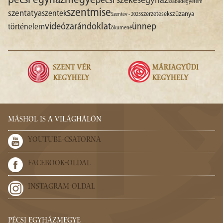
pécsi egyházmegye
pécsi székesegyház
szabadegyetem
szentmise
szentatya
szentek
szűzanya
szerzetesek
Szentév - 2025
videó
zarándoklat
ünnep
történelem
ökumené
MÁSHOL IS A VILÁGHÁLÓN
YOUTUBE-CSATORNA
FACEBOOK-OLDAL
INSTAGRAM-OLDAL
PÉCSI EGYHÁZMEGYE