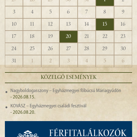
27
28
29
30
31
1
2
3
4
5
6
7
8
9
10
11
12
13
14
15
16
17
18
19
20
21
22
23
24
25
26
27
28
29
30
31
1
2
3
4
5
6
KÖZELGŐ ESEMÉNYEK
Nagyboldogasszony – Egyházmegyei főbúcsú Máriagyűdön
- 2026.08.15.
KOVÁSZ – Egyházmegyei családi fesztivál
- 2026.08.20.