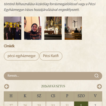
történő felhasználása kizárólag forrásmegjelöléssel vagy a Pécsi
Egyházmegye írásos hozzájárulásával engedélyezett.
Címkék
pécsi egyházmegye
Pécsi Katifi
2026
Augusztus
H
K
SZ
CS
P
SZO
V