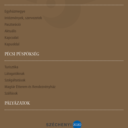
Egyházmegye
Intézmények, szervezetek
Pasztoráció
Aktuális
Kapcsolat
Kapuoldal
PÉCSI PÜSPÖKSÉG
Turisztika
Látogatóknak
Szolgáltatások
Magtár Étterem és Rendezvényház
Szállások
PÁLYÁZATOK