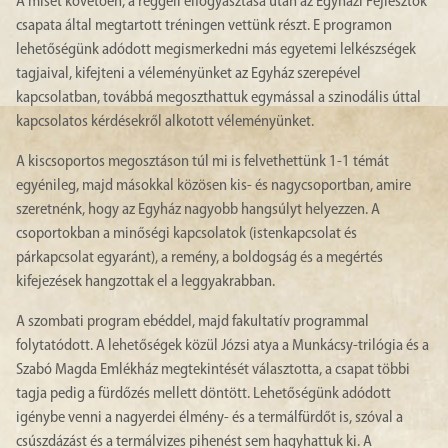
A misét követően, a reggeli elfogyasztása után az Egyházi Fejlesztők
csapata által megtartott tréningen vettünk részt. E programon
lehetőségünk adódott megismerkedni más egyetemi lelkészségek
tagjaival, kifejteni a véleményünket az Egyház szerepével
kapcsolatban, továbbá megoszthattuk egymással a szinodális úttal
kapcsolatos kérdésekről alkotott véleményünket.
A kiscsoportos megosztáson túl mi is felvethettünk 1-1 témát
egyénileg, majd másokkal közösen kis- és nagycsoportban, amire
szeretnénk, hogy az Egyház nagyobb hangsúlyt helyezzen. A
csoportokban a minőségi kapcsolatok (istenkapcsolat és
párkapcsolat egyaránt), a remény, a boldogság és a megértés
kifejezések hangzottak el a leggyakrabban.
A szombati program ebéddel, majd fakultatív programmal
folytatódott. A lehetőségek közül Józsi atya a Munkácsy-trilógia és a
Szabó Magda Emlékház megtekintését választotta, a csapat többi
tagja pedig a fürdőzés mellett döntött. Lehetőségünk adódott
igénybe venni a nagyerdei élmény- és a termálfürdőt is, szóval a
csúszdázást és a termálvizes pihenést sem hagyhattuk ki. A