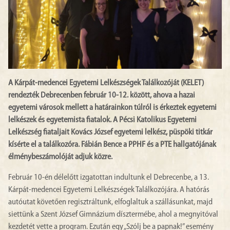
A Kárpát-medencei Egyetemi Lelkészségek Találkozóját (KELET)
rendezték Debrecenben február 10-12. között, ahova a hazai
egyetemi városok mellett a határainkon túlról is érkeztek egyetemi
lelkészek és egyetemista fiatalok. A Pécsi Katolikus Egyetemi
Lelkészség fiataljait Kovács József egyetemi lelkész, püspöki titkár
kísérte el a találkozóra. Fábián Bence a PPHF és a PTE hallgatójának
élménybeszámolóját adjuk közre.
Február 10-én délelőtt izgatottan indultunk el Debrecenbe, a 13.
Kárpát-medencei Egyetemi Lelkészségek Találkozójára. A hatórás
autóutat követően regisztráltunk, elfoglaltuk a szállásunkat, majd
siettünk a Szent József Gimnázium dísztermébe, ahol a megnyitóval
kezdetét vette a program. Ezután egy „Szólj be a papnak!” esemény