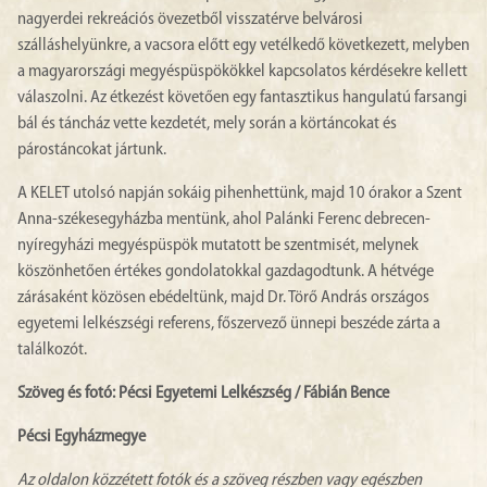
nagyerdei rekreációs övezetből visszatérve belvárosi
szálláshelyünkre, a vacsora előtt egy vetélkedő következett, melyben
a magyarországi megyéspüspökökkel kapcsolatos kérdésekre kellett
válaszolni. Az étkezést követően egy fantasztikus hangulatú farsangi
bál és táncház vette kezdetét, mely során a körtáncokat és
párostáncokat jártunk.
A KELET utolsó napján sokáig pihenhettünk, majd 10 órakor a Szent
Anna-székesegyházba mentünk, ahol Palánki Ferenc debrecen-
nyíregyházi megyéspüspök mutatott be szentmisét, melynek
köszönhetően értékes gondolatokkal gazdagodtunk. A hétvége
zárásaként közösen ebédeltünk, majd Dr. Törő András országos
egyetemi lelkészségi referens, főszervező ünnepi beszéde zárta a
találkozót.
Szöveg és fotó: Pécsi Egyetemi Lelkészség / Fábián Bence
Pécsi Egyházmegye
Az oldalon közzétett fotók és a szöveg részben vagy egészben