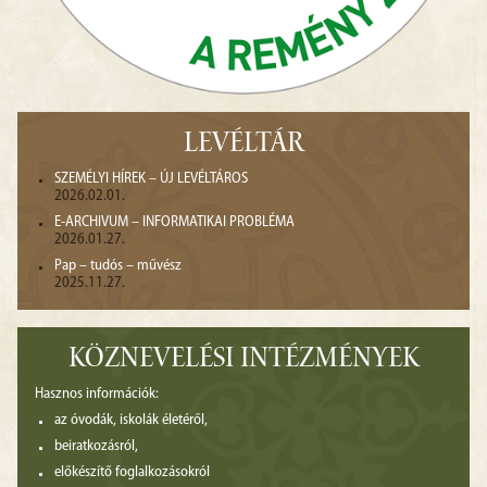
LEVÉLTÁR
SZEMÉLYI HÍREK – ÚJ LEVÉLTÁROS
2026.02.01.
E-ARCHIVUM – INFORMATIKAI PROBLÉMA
2026.01.27.
Pap – tudós – művész
2025.11.27.
KÖZNEVELÉSI INTÉZMÉNYEK
Hasznos információk:
az óvodák, iskolák életéről,
beiratkozásról,
előkészítő foglalkozásokról