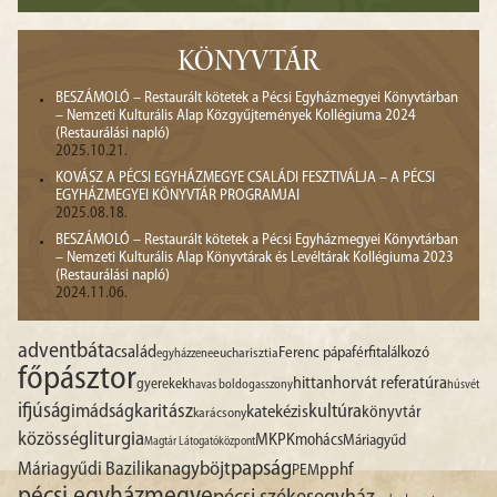
KÖNYVTÁR
BESZÁMOLÓ – Restaurált kötetek a Pécsi Egyházmegyei Könyvtárban
– Nemzeti Kulturális Alap Közgyűjtemények Kollégiuma 2024
(Restaurálási napló)
2025.10.21.
KOVÁSZ A PÉCSI EGYHÁZMEGYE CSALÁDI FESZTIVÁLJA – A PÉCSI
EGYHÁZMEGYEI KÖNYVTÁR PROGRAMJAI
2025.08.18.
BESZÁMOLÓ – Restaurált kötetek a Pécsi Egyházmegyei Könyvtárban
– Nemzeti Kulturális Alap Könyvtárak és Levéltárak Kollégiuma 2023
(Restaurálási napló)
2024.11.06.
advent
báta
család
Ferenc pápa
férfitalálkozó
egyházzene
eucharisztia
főpásztor
hittan
horvát referatúra
gyerekek
havas boldogasszony
húsvét
ifjúság
imádság
karitász
kultúra
katekézis
könyvtár
karácsony
liturgia
közösség
MKPK
mohács
Máriagyűd
Magtár Látogatóközpont
papság
nagyböjt
Máriagyűdi Bazilika
pphf
PEM