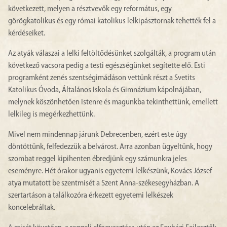
következett, melyen a résztvevők egy református, egy
görögkatolikus és egy római katolikus lelkipásztornak tehették fel a
kérdéseiket.
Az atyák válaszai a lelki feltöltődésünket szolgálták, a program után
következő vacsora pedig a testi egészségünket segítette elő. Esti
programként zenés szentségimádáson vettünk részt a Svetits
Katolikus Óvoda, Általános Iskola és Gimnázium kápolnájában,
melynek köszönhetően Istenre és magunkba tekinthettünk, emellett
lelkileg is megérkezhettünk.
Mivel nem mindennap járunk Debrecenben, ezért este úgy
döntöttünk, felfedezzük a belvárost. Arra azonban ügyeltünk, hogy
szombat reggel kipihenten ébredjünk egy számunkra jeles
eseményre. Hét órakor ugyanis egyetemi lelkészünk, Kovács József
atya mutatott be szentmisét a Szent Anna-székesegyházban. A
szertartáson a találkozóra érkezett egyetemi lelkészek
koncelebráltak.