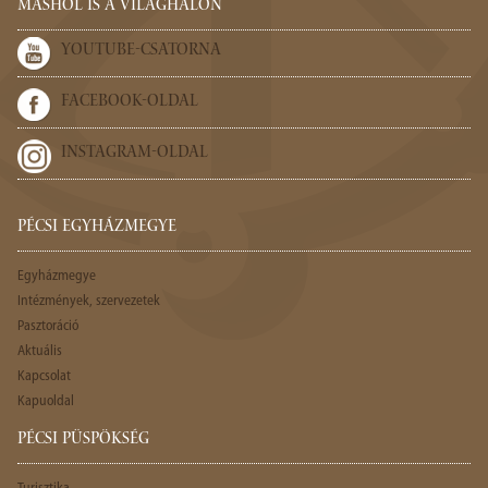
MÁSHOL IS A VILÁGHÁLÓN
YOUTUBE-CSATORNA
FACEBOOK-OLDAL
INSTAGRAM-OLDAL
PÉCSI EGYHÁZMEGYE
Egyházmegye
Intézmények, szervezetek
Pasztoráció
Aktuális
Kapcsolat
Kapuoldal
PÉCSI PÜSPÖKSÉG