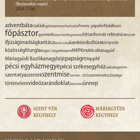
(Restaurálási napló)
2024.11.06.
advent
báta
család
Ferenc pápa
férfitalálkozó
egyházzene
eucharisztia
főpásztor
hittan
horvát referatúra
gyerekek
havas boldogasszony
húsvét
ifjúság
imádság
karitász
kultúra
katekézis
könyvtár
karácsony
liturgia
közösség
MKPK
mohács
Máriagyűd
Magtár Látogatóközpont
papság
nagyböjt
Máriagyűdi Bazilika
pphf
PEM
pécsi egyházmegye
pécsi székesegyház
szabadegyetem
szentmise
szentatya
szentek
szűzanya
szerzetesek
Szentév - 2025
videó
zarándoklat
ünnep
történelem
ökumené