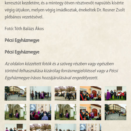
keresztút kezdetére, és a mintegy ötven résztvevőt napsütés kísérte
végig útjukon, melyen végig imádkoztak, énekeltek Dr. Rosner Zsolt
plébános vezetésével.
Fotó: Tóth Balázs Ákos
Pécsi Egyházmegye
Pécsi Egyházmegye
Az oldalon közzétett fotók és a szöveg részben vagy egészben
történő felhasználása kizárólag forrásmegjelöléssel vagy a Pécsi
Egyházmegye írásos hozzájárulásával engedélyezett.