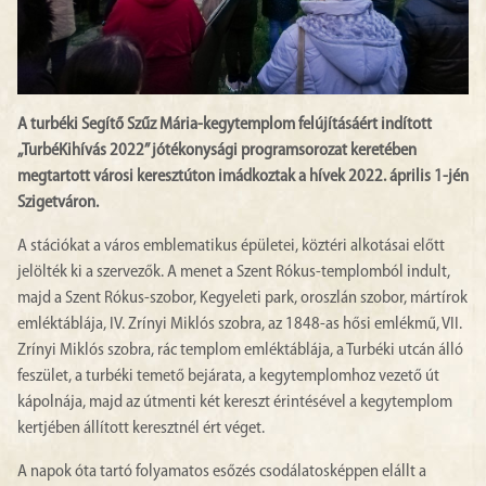
A turbéki Segítő Szűz Mária-kegytemplom felújításáért indított
„TurbéKihívás 2022” jótékonysági programsorozat keretében
megtartott városi keresztúton imádkoztak a hívek 2022. április 1-jén
Szigetváron.
A stációkat a város emblematikus épületei, köztéri alkotásai előtt
jelölték ki a szervezők. A menet a Szent Rókus-templomból indult,
majd a Szent Rókus-szobor, Kegyeleti park, oroszlán szobor, mártírok
emléktáblája, IV. Zrínyi Miklós szobra, az 1848-as hősi emlékmű, VII.
Zrínyi Miklós szobra, rác templom emléktáblája, a Turbéki utcán álló
feszület, a turbéki temető bejárata, a kegytemplomhoz vezető út
kápolnája, majd az útmenti két kereszt érintésével a kegytemplom
kertjében állított keresztnél ért véget.
A napok óta tartó folyamatos esőzés csodálatosképpen elállt a