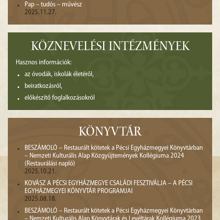
Pap – tudós – művész
2025.11.27.
KÖZNEVELÉSI INTÉZMÉNYEK
Hasznos információk:
az óvodák, iskolák életéről,
beiratkozásról,
előkészítő foglalkozásokról
KÖNYVTÁR
BESZÁMOLÓ – Restaurált kötetek a Pécsi Egyházmegyei Könyvtárban
– Nemzeti Kulturális Alap Közgyűjtemények Kollégiuma 2024
(Restaurálási napló)
2025.10.21.
KOVÁSZ A PÉCSI EGYHÁZMEGYE CSALÁDI FESZTIVÁLJA – A PÉCSI
EGYHÁZMEGYEI KÖNYVTÁR PROGRAMJAI
2025.08.18.
BESZÁMOLÓ – Restaurált kötetek a Pécsi Egyházmegyei Könyvtárban
– Nemzeti Kulturális Alap Könyvtárak és Levéltárak Kollégiuma 2023