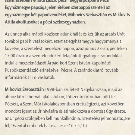
szentmisében Felföldi László pécsi megyéspüspök a Pécsi
Egyházmegye papsága jelenlétében szerpappá szenteli az
egyházmegye két papnövendékét, Mihovics Szebasztián és Miklovits
Attila akolitusokat a pécsi székesegyházban.
Az ünnep alkalmából közösen adunk hálát és kérjük az aratás Urát
további papi hivatásokért, ezért az egyházmegye hagyományait
követve, a szentelést megelőző napon, azaz június 23-án, pénteken
17.00 órakor a szentelendőkért felajánlott gyalogos zarándoklat
indul a mecseknádasdi Árpád-kori Szent István-kápolnától
Püspökszentlászló érintésével Pécsre. A zarándoklatról további
információk ITT olvashatók.
Mihovics Szebasztián
1998-ban született Nagykanizsán, majd az
ahhoz közeli horvát ajkú faluban, Tótszentmártonban nőtt fel.
Pécsett, a Szent Mór iskolaközpontban érettségizett, azt követően
mondott igent az Úr hívására és átimádkozva a döntést úgy érezte,
az Úr pécsi szőlőjében kell munkálkodnia. Szentelési jelmondata: „Ne
félj! Ezentúl emberek halásza leszel.” (Lk 5,10)