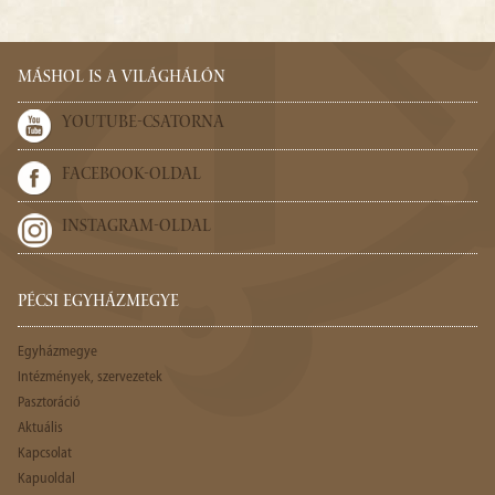
MÁSHOL IS A VILÁGHÁLÓN
YOUTUBE-CSATORNA
FACEBOOK-OLDAL
INSTAGRAM-OLDAL
PÉCSI EGYHÁZMEGYE
Egyházmegye
Intézmények, szervezetek
Pasztoráció
Aktuális
Kapcsolat
Kapuoldal