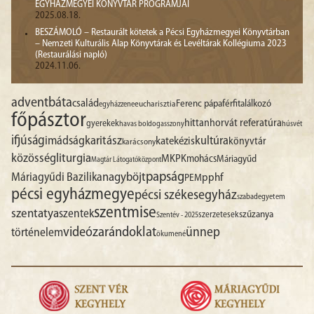
EGYHÁZMEGYEI KÖNYVTÁR PROGRAMJAI
2025.08.18.
BESZÁMOLÓ – Restaurált kötetek a Pécsi Egyházmegyei Könyvtárban
– Nemzeti Kulturális Alap Könyvtárak és Levéltárak Kollégiuma 2023
(Restaurálási napló)
2024.11.06.
advent
báta
család
Ferenc pápa
férfitalálkozó
egyházzene
eucharisztia
főpásztor
hittan
horvát referatúra
gyerekek
havas boldogasszony
húsvét
ifjúság
imádság
karitász
kultúra
katekézis
könyvtár
karácsony
liturgia
közösség
MKPK
mohács
Máriagyűd
Magtár Látogatóközpont
papság
nagyböjt
Máriagyűdi Bazilika
pphf
PEM
pécsi egyházmegye
pécsi székesegyház
szabadegyetem
szentmise
szentatya
szentek
szűzanya
szerzetesek
Szentév - 2025
videó
zarándoklat
ünnep
történelem
ökumené