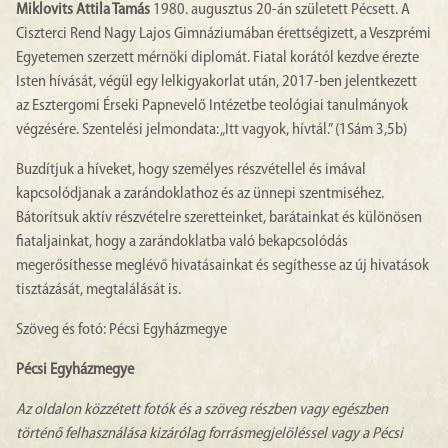
Miklovits Attila Tamás
1980. augusztus 20-án született Pécsett. A
Ciszterci Rend Nagy Lajos Gimnáziumában érettségizett, a Veszprémi
Egyetemen szerzett mérnöki diplomát. Fiatal korától kezdve érezte
Isten hívását, végül egy lelkigyakorlat után, 2017-ben jelentkezett
az Esztergomi Érseki Papnevelő Intézetbe teológiai tanulmányok
végzésére. Szentelési jelmondata: „Itt vagyok, hívtál.” (1Sám 3,5b)
Buzdítjuk a híveket, hogy személyes részvétellel és imával
kapcsolódjanak a zarándoklathoz és az ünnepi szentmiséhez.
Bátorítsuk aktív részvételre szeretteinket, barátainkat és különösen
fiataljainkat, hogy a zarándoklatba való bekapcsolódás
megerősíthesse meglévő hivatásainkat és segíthesse az új hivatások
tisztázását, megtalálását is.
Szöveg és fotó: Pécsi Egyházmegye
Pécsi Egyházmegye
Az oldalon közzétett fotók és a szöveg részben vagy egészben
történő felhasználása kizárólag forrásmegjelöléssel vagy a Pécsi