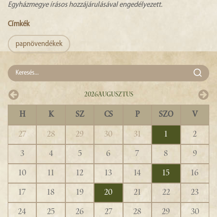
Egyházmegye írásos hozzájárulásával engedélyezett.
Címkék
papnövendékek
2026
Augusztus
H
K
SZ
CS
P
SZO
V
27
28
29
30
31
1
2
3
4
5
6
7
8
9
10
11
12
13
14
15
16
17
18
19
20
21
22
23
24
25
26
27
28
29
30