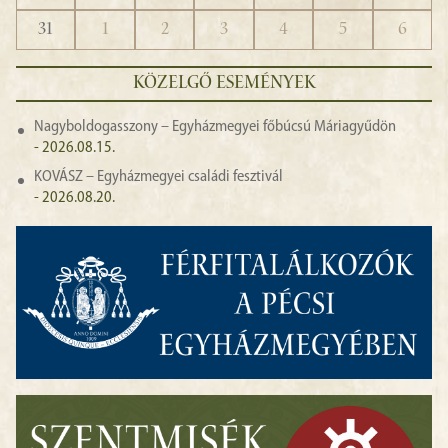
31
1
2
3
4
5
6
KÖZELGŐ ESEMÉNYEK
Nagyboldogasszony – Egyházmegyei főbúcsú Máriagyűdön
- 2026.08.15.
KOVÁSZ – Egyházmegyei családi fesztivál
- 2026.08.20.