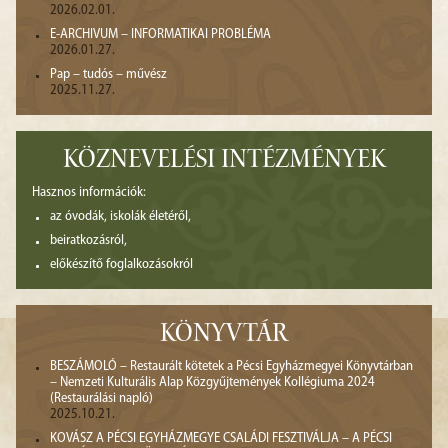
2026.02.01.
E-ARCHIVUM – INFORMATIKAI PROBLÉMA
2026.01.27.
Pap – tudós – művész
2025.11.27.
KÖZNEVELÉSI INTÉZMÉNYEK
Hasznos információk:
az óvodák, iskolák életéről,
beiratkozásról,
előkészítő foglalkozásokról
KÖNYVTÁR
BESZÁMOLÓ – Restaurált kötetek a Pécsi Egyházmegyei Könyvtárban
– Nemzeti Kulturális Alap Közgyűjtemények Kollégiuma 2024
(Restaurálási napló)
2025.10.21.
KOVÁSZ A PÉCSI EGYHÁZMEGYE CSALÁDI FESZTIVÁLJA – A PÉCSI