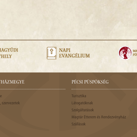
GYHÁZMEGYE
PÉCSI PÜSPÖKSÉG
e
Turisztika
 szervezetek
Látogatóknak
Szolgáltatások
Magtár Étterem és Rendezvényház
Szállások