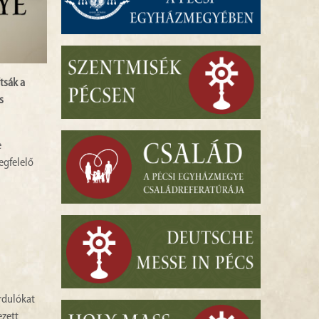
tsák a
s
e
egfelelő
rdulókat
ezett