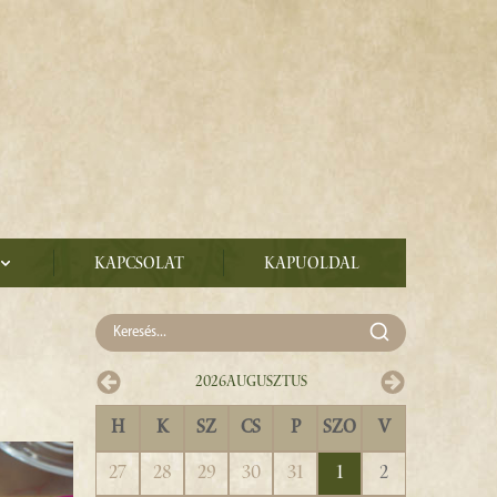
Kapcsolat
Kapuoldal
2026
Augusztus
H
K
SZ
CS
P
SZO
V
27
28
29
30
31
1
2