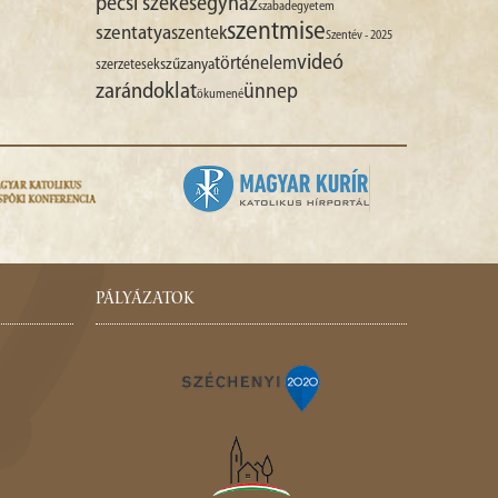
pécsi székesegyház
szabadegyetem
szentmise
szentatya
szentek
Szentév - 2025
videó
történelem
szűzanya
szerzetesek
zarándoklat
ünnep
ökumené
PÁLYÁZATOK