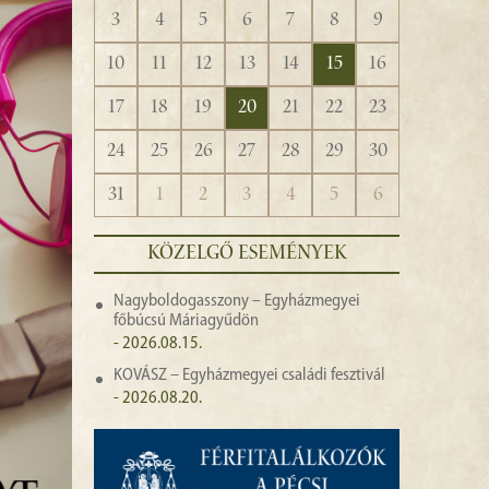
3
4
5
6
7
8
9
10
11
12
13
14
15
16
17
18
19
20
21
22
23
24
25
26
27
28
29
30
31
1
2
3
4
5
6
KÖZELGŐ ESEMÉNYEK
Nagyboldogasszony – Egyházmegyei
főbúcsú Máriagyűdön
- 2026.08.15.
KOVÁSZ – Egyházmegyei családi fesztivál
- 2026.08.20.