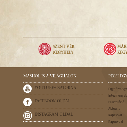
MÁSHOL IS A VILÁGHÁLÓN
PÉCSI E
YOUTUBE-CSATORNA
Egyházmegy
Intézmények,
FACEBOOK-OLDAL
Pasztoráció
Aktuális
INSTAGRAM-OLDAL
Kapcsolat
Kapuoldal