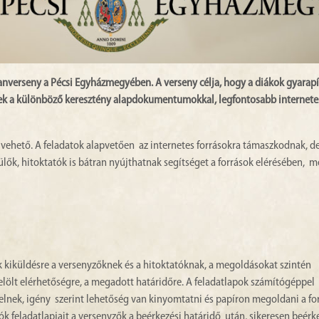
ttanverseny a Pécsi Egyházmegyében. A verseny célja, hogy a diákok gyarapí
nek a különböző keresztény alapdokumentumokkal, legfontosabb internete
ehető. A feladatok alapvetően az internetes forrásokra támaszkodnak, d
ülők, hitoktatók is bátran nyújthatnak segítséget a források elérésében, m
ek kiküldésre a versenyzőknek és a hitoktatóknak, a megoldásokat szintén
elölt elérhetőségre, a megadott határidőre. A feladatlapok számítógéppel
lnek, igény szerint lehetőség van kinyomtatni és papíron megoldani a fo
ók feladatlapjait a versenyzők a beérkezési határidő után, sikeresen beérk