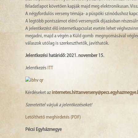
feladatlapot követően kapják majd meg elektronikusan. Vissz
A négyfordulós verseny témája- a püspöki szinódushoz kapcso
A legtöbb pontszámot elérő versenyzők díjazásban részesül
A jelentkezést élő internetkapcsolat esetén lehet véghezvin
megadni, majd a végén a Küld gomb megnyomásával véglegesí
válaszok utólag is szerkeszthetők, javíthatók.
Jelentkezési határidő: 2021. november 15.
Jelentkezés
ITT
Kérdéseket az
internetes.hittanverseny@pecs.egyhazmegye.
Szeretettel várjuk a jelentkezéseket!
Letölthető meghirdetés (PDF)
Pécsi Egyházmegye