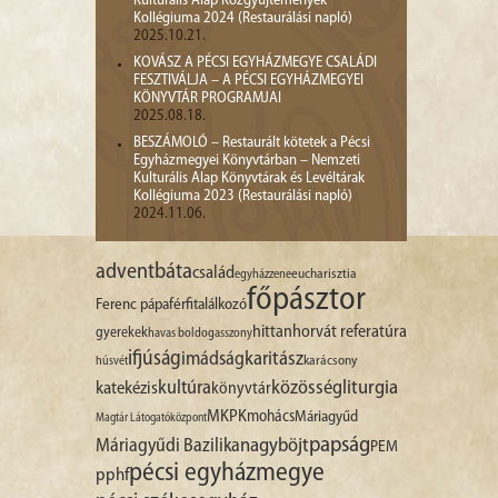
Kulturális Alap Közgyűjtemények
Kollégiuma 2024 (Restaurálási napló)
2025.10.21.
KOVÁSZ A PÉCSI EGYHÁZMEGYE CSALÁDI
FESZTIVÁLJA – A PÉCSI EGYHÁZMEGYEI
KÖNYVTÁR PROGRAMJAI
2025.08.18.
BESZÁMOLÓ – Restaurált kötetek a Pécsi
Egyházmegyei Könyvtárban – Nemzeti
Kulturális Alap Könyvtárak és Levéltárak
Kollégiuma 2023 (Restaurálási napló)
2024.11.06.
advent
báta
család
egyházzene
eucharisztia
főpásztor
Ferenc pápa
férfitalálkozó
hittan
horvát referatúra
gyerekek
havas boldogasszony
ifjúság
imádság
karitász
karácsony
húsvét
liturgia
kultúra
közösség
katekézis
könyvtár
MKPK
mohács
Máriagyűd
Magtár Látogatóközpont
papság
nagyböjt
Máriagyűdi Bazilika
PEM
pécsi egyházmegye
pphf