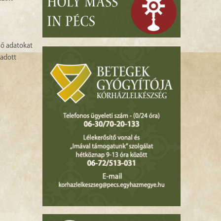
lő adatokat
gadott