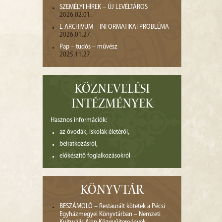
SZEMÉLYI HÍREK – ÚJ LEVÉLTÁROS
2026.02.01.
E-ARCHIVUM – INFORMATIKAI PROBLÉMA
2026.01.27.
Pap – tudós – művész
2025.11.27.
KÖZNEVELÉSI
INTÉZMÉNYEK
Hasznos információk:
az óvodák, iskolák életéről,
beiratkozásról,
előkészítő foglalkozásokról
KÖNYVTÁR
BESZÁMOLÓ – Restaurált kötetek a Pécsi
Egyházmegyei Könyvtárban – Nemzeti