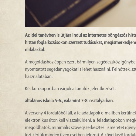
Az idei tanévben is útjára indul az internetes böngészős hi
hittan foglalkozásokon szerzett tudásukat, megismerkedje
oldalakkal.
A megoldáshoz éppen ezért bármilyen segédeszköz igénybe v
nyomtatott segédanyagokat is lehet használni. Felnőttek, sz
használatában.
Két korcsoportban várjuk a tanulók jelentkezését:
általános iskola 5-6., valamint 7-8. osztályaiban.
A verseny 4 fordulóból áll, a feladatlapok e-mailben kerüln
elektronikus úton kell visszaküldeni, a feladatlapokon megj
megoldhatók, minimális szövegszerkesztési ismeretet igénye
(ezt kérjük minden ilyen esetben jelezni). A következő fordul