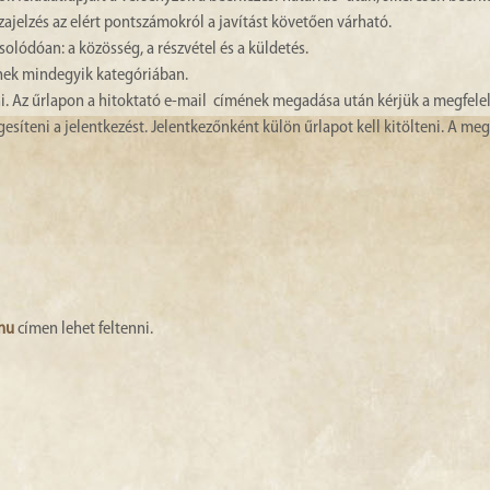
ajelzés az elért pontszámokról a javítást követően várható.
lódóan: a közösség, a részvétel és a küldetés.
nek mindegyik kategóriában.
ni. Az űrlapon a hitoktató e-mail címének megadása után kérjük a megfele
teni a jelentkezést. Jelentkezőnként külön űrlapot kell kitölteni. A me
hu
címen lehet feltenni.