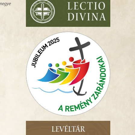
zmegye
LEVÉLTÁR