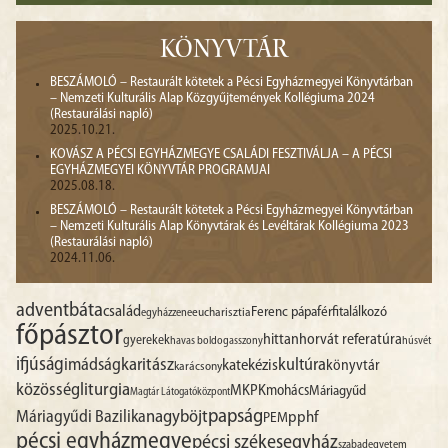
KÖNYVTÁR
BESZÁMOLÓ – Restaurált kötetek a Pécsi Egyházmegyei Könyvtárban
– Nemzeti Kulturális Alap Közgyűjtemények Kollégiuma 2024
(Restaurálási napló)
2025.10.21.
KOVÁSZ A PÉCSI EGYHÁZMEGYE CSALÁDI FESZTIVÁLJA – A PÉCSI
EGYHÁZMEGYEI KÖNYVTÁR PROGRAMJAI
2025.08.18.
BESZÁMOLÓ – Restaurált kötetek a Pécsi Egyházmegyei Könyvtárban
– Nemzeti Kulturális Alap Könyvtárak és Levéltárak Kollégiuma 2023
(Restaurálási napló)
2024.11.06.
advent
báta
család
Ferenc pápa
férfitalálkozó
egyházzene
eucharisztia
főpásztor
hittan
horvát referatúra
gyerekek
havas boldogasszony
húsvét
ifjúság
imádság
karitász
kultúra
katekézis
könyvtár
karácsony
liturgia
közösség
MKPK
mohács
Máriagyűd
Magtár Látogatóközpont
papság
nagyböjt
Máriagyűdi Bazilika
pphf
PEM
pécsi egyházmegye
pécsi székesegyház
szabadegyetem