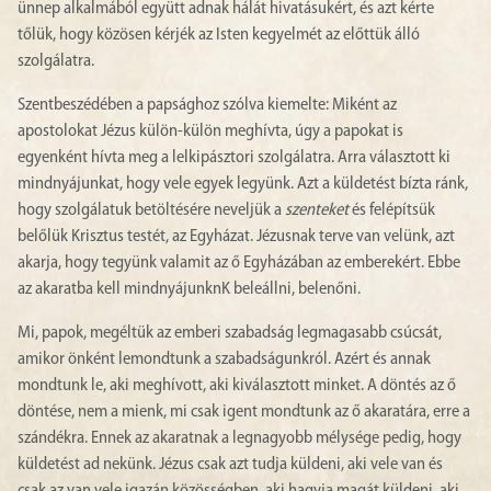
ünnep alkalmából együtt adnak hálát hivatásukért, és azt kérte
tőlük, hogy közösen kérjék az Isten kegyelmét az előttük álló
szolgálatra.
Szentbeszédében a papsághoz szólva kiemelte: Miként az
apostolokat Jézus külön-külön meghívta, úgy a papokat is
egyenként hívta meg a lelkipásztori szolgálatra. Arra választott ki
mindnyájunkat, hogy vele egyek legyünk. Azt a küldetést bízta ránk,
hogy szolgálatuk betöltésére neveljük a
szenteket
és felépítsük
belőlük Krisztus testét, az Egyházat. Jézusnak terve van velünk, azt
akarja, hogy tegyünk valamit az ő Egyházában az emberekért. Ebbe
az akaratba kell mindnyájunknK beleállni, belenőni.
Mi, papok, megéltük az emberi szabadság legmagasabb csúcsát,
amikor önként lemondtunk a szabadságunkról. Azért és annak
mondtunk le, aki meghívott, aki kiválasztott minket. A döntés az ő
döntése, nem a mienk, mi csak igent mondtunk az ő akaratára, erre a
szándékra. Ennek az akaratnak a legnagyobb mélysége pedig, hogy
küldetést ad nekünk. Jézus csak azt tudja küldeni, aki vele van és