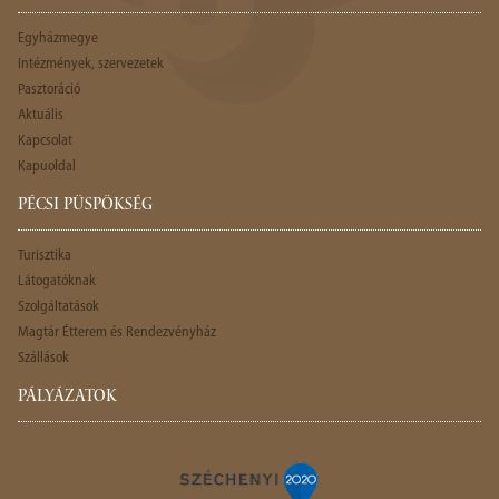
Egyházmegye
Intézmények, szervezetek
Pasztoráció
Aktuális
Kapcsolat
Kapuoldal
PÉCSI PÜSPÖKSÉG
Turisztika
Látogatóknak
Szolgáltatások
Magtár Étterem és Rendezvényház
Szállások
PÁLYÁZATOK