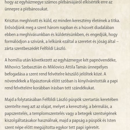
hogy az egyházmegye számos plébániájáról elkísérték erre az
ünnepre a plébánosukat.
Krisztus meghívott és küld, ez minden keresztény életének a titka.
Erősödjünk meg a szent három napban és a húsvét diadalában
ebben a meghívásunkban és küldetésünkben, és engedjük, hogy
formálódjon a szívünk, a lelkünk ezáltal a szeretet és jóság által –
zárta szentbeszédét Felföldi László.
A homília után következett az egyházmegye két papnövendéke,
Mihovics Szebasztián és Miklovics Attila Tamás ünnepélyes
befogadása a szent rend felvételre készülő jelöltek közé. A
növendékek a főpásztoruk előtt szóban is kinyilvánították a papi
rend felvételére korábban írásban tett szándékukat.
Majd a folytatásában Felföldi László püspök szertartás keretében
szentelte meg azt az olajat, melyet a keresztség, a bérmálás, a
papszentelés, a templomszentelés vagy a betegek szentségének
kiszolgáltatásakor használnak, majd a papság a püspök és Isten
szent népe előtt megújította egykor tett papi ígéretét.