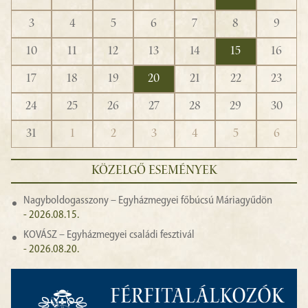
3
4
5
6
7
8
9
10
11
12
13
14
15
16
17
18
19
20
21
22
23
24
25
26
27
28
29
30
31
1
2
3
4
5
6
KÖZELGŐ ESEMÉNYEK
Nagyboldogasszony – Egyházmegyei főbúcsú Máriagyűdön
- 2026.08.15.
KOVÁSZ – Egyházmegyei családi fesztivál
- 2026.08.20.