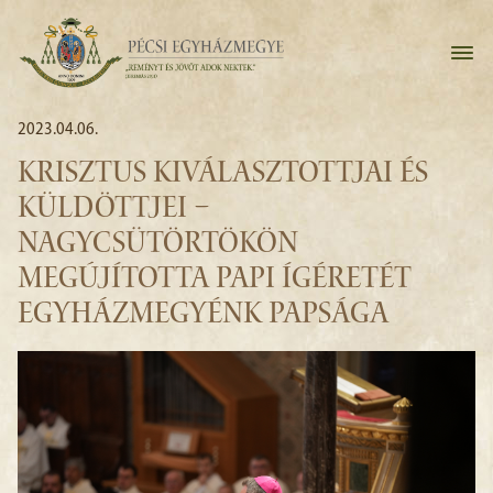
2023.04.06.
KRISZTUS KIVÁLASZTOTTJAI ÉS
KÜLDÖTTJEI –
NAGYCSÜTÖRTÖKÖN
MEGÚJÍTOTTA PAPI ÍGÉRETÉT
EGYHÁZMEGYÉNK PAPSÁGA