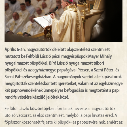
Április 6-án, nagycsütörtök délelőtt olajszentelési szentmisét
mutatott be Felföldi László pécsi megyéspüspök Mayer Mihály
nyugalmazott püspökkel, Bíró László nyugalmazott tábori
püspökkel és az egyházmegye papságával Pécsen, a Szent Péter- és
Szent Pál-székesegyházban. A hagyományok szerint a lelkipásztorok
megújították szenteléskor tett ígéreteiket, valamint az egyházmegye
két papnövendékének ünnepélyes befogadása is megtörtént a papi
rend felvételére készülő jelöltek közé.
Felföldi László köszöntőjében forrásnak nevezte a nagycsütörtöki
utolsó vacsorát, az első szentmisét, melyból a papi hivatás ered. A
főpásztor köszönetét fejezte ki püspök- és paptestvéreinek, amiért az