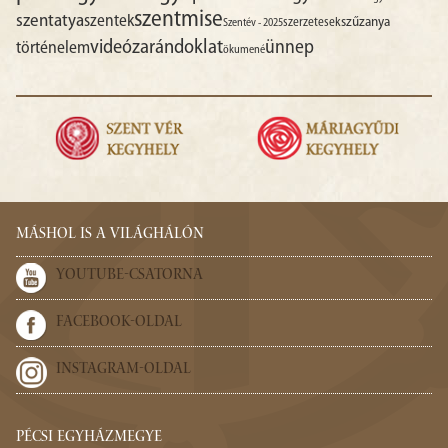
szentmise
szentatya
szentek
szűzanya
szerzetesek
Szentév - 2025
videó
zarándoklat
ünnep
történelem
ökumené
MÁSHOL IS A VILÁGHÁLÓN
YOUTUBE-CSATORNA
FACEBOOK-OLDAL
INSTAGRAM-OLDAL
PÉCSI EGYHÁZMEGYE