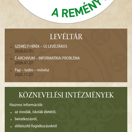
LEVÉLTÁR
SZEMÉLYI HÍREK – ÚJ LEVÉLTÁROS
2026.02.01.
E-ARCHIVUM – INFORMATIKAI PROBLÉMA
2026.01.27.
Pap – tudós – művész
2025.11.27.
KÖZNEVELÉSI INTÉZMÉNYEK
Hasznos információk:
az óvodák, iskolák életéről,
beiratkozásról,
előkészítő foglalkozásokról