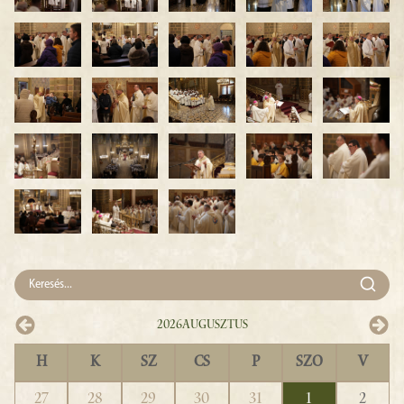
2026
Augusztus
H
K
SZ
CS
P
SZO
V
27
28
29
30
31
1
2