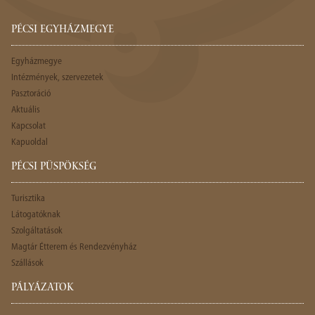
PÉCSI EGYHÁZMEGYE
Egyházmegye
Intézmények, szervezetek
Pasztoráció
Aktuális
Kapcsolat
Kapuoldal
PÉCSI PÜSPÖKSÉG
Turisztika
Látogatóknak
Szolgáltatások
Magtár Étterem és Rendezvényház
Szállások
PÁLYÁZATOK