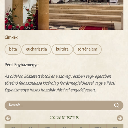
Címkék
báta
eucharisztia
kultúra
történelem
Pécsi Egyházmegye
Az oldalon közzétett fotók és a szöveg részben vagy egészben
történő felhasználása kizárólag forrásmegjelöléssel vagy a Pécsi
Egyházmegye írásos hozzájárulásával engedélyezett.
2026
Augusztus