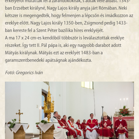
erkélyéről mutatták fel a zarándokoknak, s adtak vele áldást. 1343-
ban Erzsébet királyné, Nagy Lajos király anyja járt Rómában. Neki
kétszer is megengedték, hogy felmenjen a lépcsőn és imádkozzon az
ereklye előtt. Nagy Lajos király 1350-ben, Zsigmond pedig 1433-
ban kereste fel a Szent Péter bazilika híres ereklyéjét.
A ma 17 x 24 cm-es kendőből többször is leválasztottak ereklye
részeket. Így tett II. Pál pápa is, aki egy nagyobb darabot adott
Mátyás királynak. Mátyás ezt az ereklyét 1483-ban a
garamszentbenedeki apátságnak ajándékozta.
Fotó: Gregorics Iván