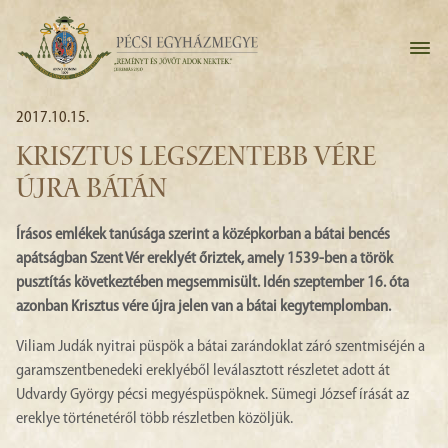
2017.10.15.
KRISZTUS LEGSZENTEBB VÉRE
ÚJRA BÁTÁN
Írásos emlékek tanúsága szerint a középkorban a bátai bencés
apátságban Szent Vér ereklyét őriztek, amely 1539-ben a török
pusztítás következtében megsemmisült. Idén szeptember 16. óta
azonban Krisztus vére újra jelen van a bátai kegytemplomban.
Viliam Judák nyitrai püspök a bátai zarándoklat záró szentmiséjén a
garamszentbenedeki ereklyéből leválasztott részletet adott át
Udvardy György pécsi megyéspüspöknek. Sümegi József írását az
ereklye történetéről több részletben közöljük.