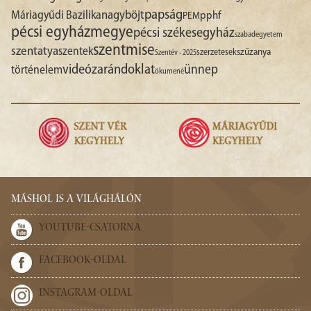
papság
nagyböjt
Máriagyűdi Bazilika
pphf
PEM
pécsi egyházmegye
pécsi székesegyház
szabadegyetem
szentmise
szentatya
szentek
szűzanya
szerzetesek
Szentév - 2025
videó
zarándoklat
ünnep
történelem
ökumené
MÁSHOL IS A VILÁGHÁLÓN
YOUTUBE-CSATORNA
FACEBOOK-OLDAL
INSTAGRAM-OLDAL