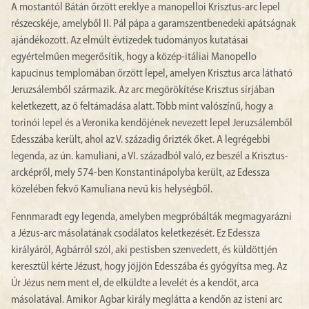
A mostantól Bátán őrzött ereklye a manopelloi Krisztus-arc lepel
részecskéje, amelyből II. Pál pápa a garamszentbenedeki apátságnak
ajándékozott. Az elmúlt évtizedek tudományos kutatásai
egyértelműen megerősítik, hogy a közép-itáliai Manopello
kapucinus templomában őrzött lepel, amelyen Krisztus arca látható
Jeruzsálemből származik. Az arc megörökítése Krisztus sírjában
keletkezett, az ő feltámadása alatt. Több mint valószínű, hogy a
torinói lepel és a Veronika kendőjének nevezett lepel Jeruzsálemből
Edesszába került, ahol az V. századig őrizték őket. A legrégebbi
legenda, az ún. kamuliani, a VI. századból való, ez beszél a Krisztus-
arcképről, mely 574-ben Konstantinápolyba került, az Edessza
közelében fekvő Kamuliana nevű kis helységből.
Fennmaradt egy legenda, amelyben megpróbálták megmagyarázni
a Jézus-arc másolatának csodálatos keletkezését. Ez Edessza
királyáról, Agbárról szól, aki pestisben szenvedett, és küldöttjén
keresztül kérte Jézust, hogy jöjjön Edesszába és gyógyítsa meg. Az
Úr Jézus nem ment el, de elküldte a levelét és a kendőt, arca
másolatával. Amikor Agbar király meglátta a kendőn az isteni arc