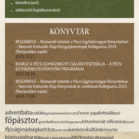
beiratkozásról,
előkészítő foglalkozásokról
KÖNYVTÁR
BESZÁMOLÓ – Restaurált kötetek a Pécsi Egyházmegyei Könyvtárban
– Nemzeti Kulturális Alap Közgyűjtemények Kollégiuma 2024
(Restaurálási napló)
2025.10.21.
KOVÁSZ A PÉCSI EGYHÁZMEGYE CSALÁDI FESZTIVÁLJA – A PÉCSI
EGYHÁZMEGYEI KÖNYVTÁR PROGRAMJAI
2025.08.18.
BESZÁMOLÓ – Restaurált kötetek a Pécsi Egyházmegyei Könyvtárban
– Nemzeti Kulturális Alap Könyvtárak és Levéltárak Kollégiuma 2023
(Restaurálási napló)
2024.11.06.
advent
báta
család
Ferenc pápa
férfitalálkozó
egyházzene
eucharisztia
főpásztor
hittan
horvát referatúra
gyerekek
havas boldogasszony
húsvét
ifjúság
imádság
karitász
kultúra
katekézis
könyvtár
karácsony
liturgia
közösség
MKPK
mohács
Máriagyűd
Magtár Látogatóközpont