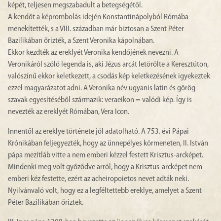
képét, teljesen megszabadult a betegségétől.
A kendőt a képrombolás idején Konstantinápolyból Rómába
menekítették, s a VIII. században már biztosan a Szent Péter
Bazilikában őrizték, a Szent Veronika kápolnában.
Ekkor kezdték az ereklyét Veronika kendőjének nevezni. A
Veronikáról szóló legenda is, aki Jézus arcát letörölte a Keresztúton,
valószínű ekkor keletkezett, a csodás kép keletkezésének igyekeztek
ezzel magyarázatot adni. A Veronika név ugyanis latin és görög
szavak egyesítéséből származik: veraeikon = valódi kép. Így is
nevezték az ereklyét Rómában, Vera Icon.
Innentől az ereklye története jól adatolható. A 753. évi Pápai
Krónikában feljegyezték, hogy az ünnepélyes körmeneten, II. István
pápa mezítláb vitte a nem emberi kézzel festett Krisztus-arcképet.
Mindenki meg volt győződve arról, hogy a Krisztus-arcképet nem
emberi kéz festette, ezért az acheiropoietos nevet adták neki.
Nyilvánvaló volt, hogy ez a legféltettebb ereklye, amelyet a Szent
Péter Bazilikában őriztek.