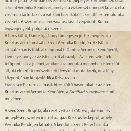
III. Ince pápa 1208-ban bevezette az ünnepélyes körmenet szokását
a Szent Veronika Kendővel, amelyet a vízkereszt ünnepét követő első
vasárnap tartottak és a vatikáni bazilikából a Szentlélek templomba
vezetett. A szertartás alamizsna-osztással végződött Róma
legszegényebb polgárai részére.
A híres költő, Dante írja, hogy tömegesen jöttek megnézni a
Krisztus-arc képmását a Szent Veronika Kendőjén. Az Isteni
színjátékban is több alkalommal ír Dante a Veronika Kendőjéről,
kiemelve, hogy az az Isten arcát ábrázolja. Az Isteni színjáték
tetőpontja az a jelenet, amikor a zarándok a mennyben Isten előtt
áll, aki először természetfeletti fényként mutatkozik, de a fény
központjában kirajzolódik a Krisztus-arc.
Francesco Petrarca, a másik híres költő hasonlókat ír az isteni
Krisztus-arcról Veronika Kendőjén, a
Familiari canzoniere
című
művében.
A svéd Szent Brigitta, aki részt vett az 1350. évi jubileumi év
ünneplésén, szintén ír arról az igazi Krisztus arcképről, amely
Veronika Kendőjén látható. A kendőt a Szent Péter bazilika