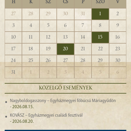
H
K
SZ
CS
P
SZO
V
27
28
29
30
31
1
2
3
4
5
6
7
8
9
10
11
12
13
14
15
16
17
18
19
20
21
22
23
24
25
26
27
28
29
30
31
1
2
3
4
5
6
KÖZELGŐ ESEMÉNYEK
Nagyboldogasszony – Egyházmegyei főbúcsú Máriagyűdön
- 2026.08.15.
KOVÁSZ – Egyházmegyei családi fesztivál
- 2026.08.20.