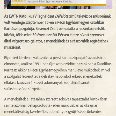
Az EWTN Katolikus Világhálózat
Délelőtt
című televíziós műsorának
volt vendége szeptember 15-én a Pécsi Egyházmegyei Katolikus
Karitász igazgatója. Besenczi Zsolt bemutatta a hazánkban elsők
között, több mint 30 évvel ezelőtt Pécsen életre hívott szervezet
által végzett szolgálatot, a menekültek és a rászorulók segítésének
misszióját.
Riporteri kérdésre válaszolva a pécsi karitászigazgató az adásban
elmondta, amikor 1991-ben újraszerveződött hazánkban a Katolikus
Karitász, akkor a Pécsi Egyházmegyében már 3 éve működtek, mivel
a szolgálat létrejöttét a délszláv háborúból érkező menekültek
ellátása kapcsán érkezett adományok koordinálásának
szükségessége sürgette.
A menekültek ellátásában szerzett sokéves tapasztalat birtokában
szinte azonnal bekapcsolódtak idén márciusban az ukrajnai
menekültválság kezelésébe, adományok gyűjtésébe, önkéntes