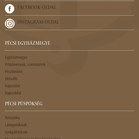
FACEBOOK-OLDAL
INSTAGRAM-OLDAL
PÉCSI EGYHÁZMEGYE
Egyházmegye
Intézmények, szervezetek
Pasztoráció
Aktuális
Kapcsolat
Kapuoldal
PÉCSI PÜSPÖKSÉG
Turisztika
Látogatóknak
Szolgáltatások