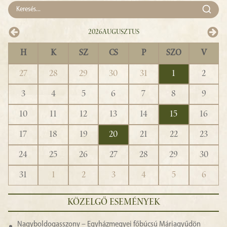
2026
Augusztus
H
K
SZ
CS
P
SZO
V
27
28
29
30
31
1
2
3
4
5
6
7
8
9
10
11
12
13
14
15
16
17
18
19
20
21
22
23
24
25
26
27
28
29
30
31
1
2
3
4
5
6
KÖZELGŐ ESEMÉNYEK
Nagyboldogasszony – Egyházmegyei főbúcsú Máriagyűdön