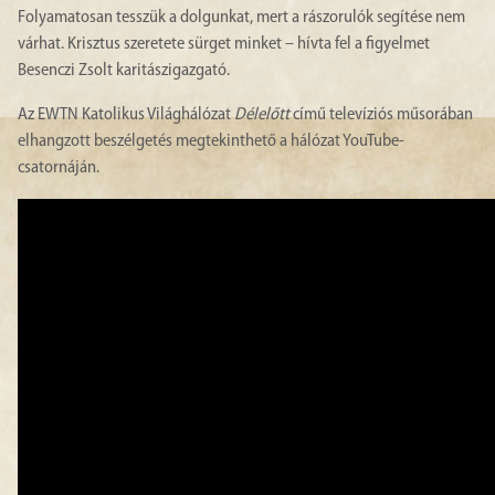
Folyamatosan tesszük a dolgunkat, mert a rászorulók segítése nem
várhat. Krisztus szeretete sürget minket – hívta fel a figyelmet
Besenczi Zsolt karitászigazgató.
Az EWTN Katolikus Világhálózat
Délelőtt
című televíziós műsorában
elhangzott beszélgetés megtekinthető a hálózat YouTube-
csatornáján.