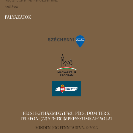
Magtár Étterem és Rendezvényház
Szállások
PÁLYÁZATOK
PÉCSI EGYHÁZMEGYE
7621 PÉCS, DÓM TÉR 2.
TELEFON: (72) 513-030
IMPRESSZUM
KAPCSOLAT
MINDEN JOG FENNTARTVA. © 2026