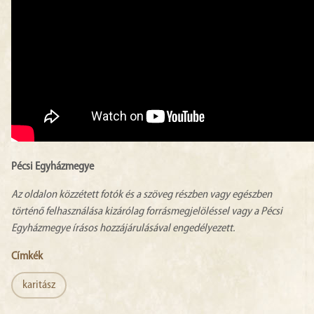
Pécsi Egyházmegye
Az oldalon közzétett fotók és a szöveg részben vagy egészben
történő felhasználása kizárólag forrásmegjelöléssel vagy a Pécsi
Egyházmegye írásos hozzájárulásával engedélyezett.
Címkék
karitász