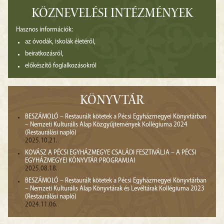
KÖZNEVELÉSI INTÉZMÉNYEK
Hasznos információk:
az óvodák, iskolák életéről,
beiratkozásról,
előkészítő foglalkozásokról
KÖNYVTÁR
BESZÁMOLÓ – Restaurált kötetek a Pécsi Egyházmegyei Könyvtárban
– Nemzeti Kulturális Alap Közgyűjtemények Kollégiuma 2024
(Restaurálási napló)
2025.10.21.
KOVÁSZ A PÉCSI EGYHÁZMEGYE CSALÁDI FESZTIVÁLJA – A PÉCSI
EGYHÁZMEGYEI KÖNYVTÁR PROGRAMJAI
2025.08.18.
BESZÁMOLÓ – Restaurált kötetek a Pécsi Egyházmegyei Könyvtárban
– Nemzeti Kulturális Alap Könyvtárak és Levéltárak Kollégiuma 2023
(Restaurálási napló)
2024.11.06.