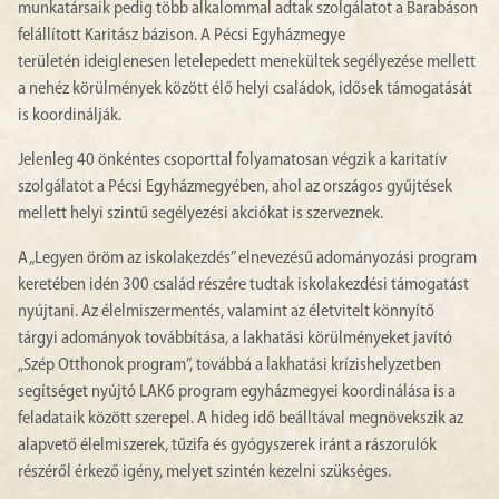
munkatársaik pedig több alkalommal adtak szolgálatot a Barabáson
felállított Karitász bázison. A Pécsi Egyházmegye
területén ideiglenesen letelepedett menekültek segélyezése mellett
a nehéz körülmények között élő helyi családok, idősek támogatását
is koordinálják.
Jelenleg 40 önkéntes csoporttal folyamatosan végzik a karitatív
szolgálatot a Pécsi Egyházmegyében, ahol az országos gyűjtések
mellett helyi szintű segélyezési akciókat is szerveznek.
A „Legyen öröm az iskolakezdés” elnevezésű adományozási program
keretében idén 300 család részére tudtak iskolakezdési támogatást
nyújtani. Az élelmiszermentés, valamint az életvitelt könnyítő
tárgyi adományok továbbítása, a lakhatási körülményeket javító
„Szép Otthonok program”, továbbá a lakhatási krízishelyzetben
segítséget nyújtó LAK6 program egyházmegyei koordinálása is a
feladataik között szerepel. A hideg idő beálltával megnövekszik az
alapvető élelmiszerek, tűzifa és gyógyszerek iránt a rászorulók
részéről érkező igény, melyet szintén kezelni szükséges.