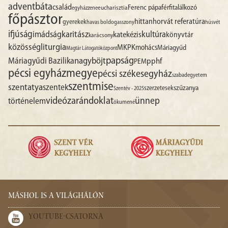
advent
báta
család
Ferenc pápa
férfitalálkozó
egyházzene
eucharisztia
főpásztor
hittan
horvát referatúra
gyerekek
havas boldogasszony
húsvét
ifjúság
imádság
karitász
kultúra
katekézis
könyvtár
karácsony
liturgia
közösség
MKPK
mohács
Máriagyűd
Magtár Látogatóközpont
papság
nagyböjt
Máriagyűdi Bazilika
pphf
PEM
pécsi egyházmegye
pécsi székesegyház
szabadegyetem
szentmise
szentatya
szentek
szűzanya
szerzetesek
Szentév - 2025
videó
zarándoklat
ünnep
történelem
ökumené
MÁSHOL IS A VILÁGHÁLÓN
YOUTUBE-CSATORNA