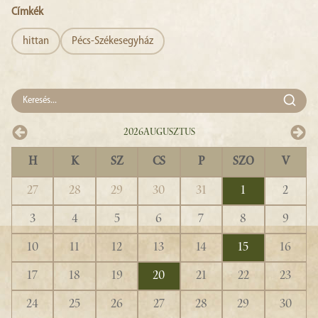
Címkék
hittan
Pécs-Székesegyház
2026
Augusztus
H
K
SZ
CS
P
SZO
V
27
28
29
30
31
1
2
3
4
5
6
7
8
9
10
11
12
13
14
15
16
17
18
19
20
21
22
23
24
25
26
27
28
29
30