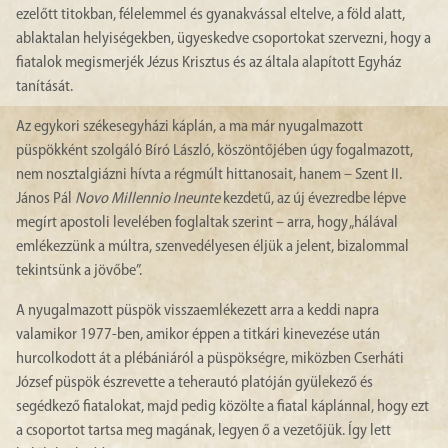
ezelőtt titokban, félelemmel és gyanakvással eltelve, a föld alatt,
ablaktalan helyiségekben, ügyeskedve csoportokat szervezni, hogy a
fiatalok megismerjék Jézus Krisztus és az általa alapított Egyház
tanítását.
Az egykori székesegyházi káplán, a ma már nyugalmazott
püspökként szolgáló Bíró László, köszöntőjében úgy fogalmazott,
nem nosztalgiázni hívta a régmúlt hittanosait, hanem – Szent II.
János Pál
Novo Millennio Ineunte
kezdetű, az új évezredbe lépve
megírt apostoli levelében foglaltak szerint – arra, hogy „hálával
emlékezzünk a múltra, szenvedélyesen éljük a jelent, bizalommal
tekintsünk a jövőbe”.
A nyugalmazott püspök visszaemlékezett arra a keddi napra
valamikor 1977-ben, amikor éppen a titkári kinevezése után
hurcolkodott át a plébániáról a püspökségre, miközben Cserháti
József püspök észrevette a teherautó platóján gyülekező és
segédkező fiatalokat, majd pedig közölte a fiatal káplánnal, hogy ezt
a csoportot tartsa meg magának, legyen ő a vezetőjük. Így lett