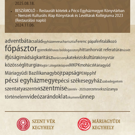
2025.08.18.
BESZÁMOLÓ – Restaurált kötetek a Pécsi Egyházmegyei Könyvtárban
– Nemzeti Kulturális Alap Könyvtárak és Levéltárak Kollégiuma 2023
(Restaurálási napló)
2024.11.06.
advent
báta
család
Ferenc pápa
férfitalálkozó
egyházzene
eucharisztia
főpásztor
hittan
horvát referatúra
gyerekek
havas boldogasszony
húsvét
ifjúság
imádság
karitász
kultúra
katekézis
könyvtár
karácsony
liturgia
közösség
MKPK
mohács
Máriagyűd
Magtár Látogatóközpont
papság
nagyböjt
Máriagyűdi Bazilika
pphf
PEM
pécsi egyházmegye
pécsi székesegyház
szabadegyetem
szentmise
szentatya
szentek
szűzanya
szerzetesek
Szentév - 2025
videó
zarándoklat
ünnep
történelem
ökumené