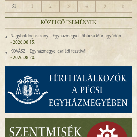
31
1
2
3
4
5
6
KÖZELGŐ ESEMÉNYEK
Nagyboldogasszony – Egyházmegyei főbúcsú Máriagyűdön
- 2026.08.15.
KOVÁSZ – Egyházmegyei családi fesztivál
- 2026.08.20.