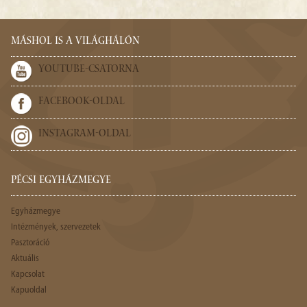
MÁSHOL IS A VILÁGHÁLÓN
YOUTUBE-CSATORNA
FACEBOOK-OLDAL
INSTAGRAM-OLDAL
PÉCSI EGYHÁZMEGYE
Egyházmegye
Intézmények, szervezetek
Pasztoráció
Aktuális
Kapcsolat
Kapuoldal