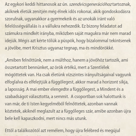
Az egykori keddi hittanosok az ún.
szendvicsgenerációhoz
tartoznak,
akiknek életük zenitjén még élnek idős rokonai, akik gondoskodásra
szorulnak, ugyanakkor a gyermekeik és az unokák iránt való
felelősségvállalás is a vállukra nehezedik. Ez bizony feladatot ad
számukra mindkét irányba, miközben saját magukra már nem marad
idejük. Mégis azt kérte tőlük a püspök, hogy bizalommal tekintsenek
a jövőbe, mert Krisztus ugyanaz tegnap, ma és mindörökké.
„Amiben felnőttünk, nem a múlthoz, hanem a jövőhöz tartozik, ami
összetartott bennünket, az örök értékű, mert a Szentlélek
mögöttetek van. Ha csak életünk vízszintes irányultságaival vagyunk
elfoglalva és elfelejtjük a függőlegest, akkor marad a horizont síkja,
a laposság. A mai ember elengedte a függőlegest, a Mindent és a
szabadságot választotta, a semmit. A csoportban sok halottunk is
van már, de ti Isten kegyelméből felnőttetek, azonban vannak
köztetek, akiknél meglazult az a függőleges szár, amibe azonban újra
bele kell kapaszkodni, mert nincs más utunk.
Ettől a találkozótól azt remélem, hogy újra felébred és megújul