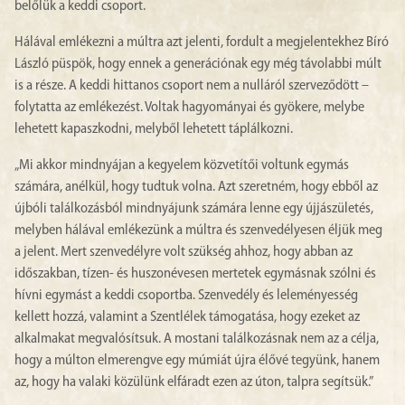
belőlük a keddi csoport.
Hálával emlékezni a múltra azt jelenti, fordult a megjelentekhez Bíró
László püspök, hogy ennek a generációnak egy még távolabbi múlt
is a része. A keddi hittanos csoport nem a nulláról szerveződött –
folytatta az emlékezést. Voltak hagyományai és gyökere, melybe
lehetett kapaszkodni, melyből lehetett táplálkozni.
„Mi akkor mindnyájan a kegyelem közvetítői voltunk egymás
számára, anélkül, hogy tudtuk volna. Azt szeretném, hogy ebből az
újbóli találkozásból mindnyájunk számára lenne egy újjászületés,
melyben hálával emlékezünk a múltra és szenvedélyesen éljük meg
a jelent. Mert szenvedélyre volt szükség ahhoz, hogy abban az
időszakban, tízen- és huszonévesen mertetek egymásnak szólni és
hívni egymást a keddi csoportba. Szenvedély és leleményesség
kellett hozzá, valamint a Szentlélek támogatása, hogy ezeket az
alkalmakat megvalósítsuk. A mostani találkozásnak nem az a célja,
hogy a múlton elmerengve egy múmiát újra élővé tegyünk, hanem
az, hogy ha valaki közülünk elfáradt ezen az úton, talpra segítsük.”