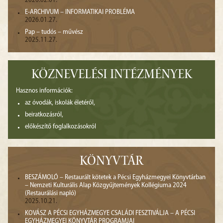
2026.02.01.
E-ARCHIVUM – INFORMATIKAI PROBLÉMA
2026.01.27.
Pap – tudós – művész
2025.11.27.
KÖZNEVELÉSI INTÉZMÉNYEK
Hasznos információk:
az óvodák, iskolák életéről,
beiratkozásról,
előkészítő foglalkozásokról
KÖNYVTÁR
BESZÁMOLÓ – Restaurált kötetek a Pécsi Egyházmegyei Könyvtárban
– Nemzeti Kulturális Alap Közgyűjtemények Kollégiuma 2024
(Restaurálási napló)
2025.10.21.
KOVÁSZ A PÉCSI EGYHÁZMEGYE CSALÁDI FESZTIVÁLJA – A PÉCSI
EGYHÁZMEGYEI KÖNYVTÁR PROGRAMJAI