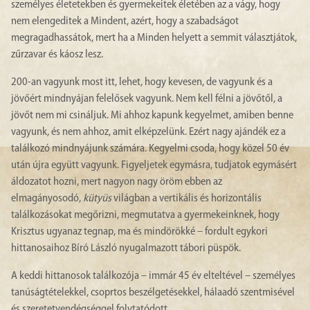
személyes életetekben és gyermekeitek életében az a vágy, hogy
nem elengeditek a Mindent, azért, hogy a szabadságot
megragadhassátok, mert ha a Minden helyett a semmit választjátok,
zűrzavar és káosz lesz.
200-an vagyunk most itt, lehet, hogy kevesen, de vagyunk és a
jövőért mindnyájan felelősek vagyunk. Nem kell félni a jövőtől, a
jövőt nem mi csináljuk. Mi ahhoz kapunk kegyelmet, amiben benne
vagyunk, és nem ahhoz, amit elképzelünk. Ezért nagy ajándék ez a
találkozó mindnyájunk számára. Kegyelmi csoda, hogy közel 50 év
után újra együtt vagyunk. Figyeljetek egymásra, tudjatok egymásért
áldozatot hozni, mert nagyon nagy öröm ebben az
elmagányosodó,
kütyüs
világban a vertikális és horizontális
találkozásokat megőrizni, megmutatva a gyermekeinknek, hogy
Krisztus ugyanaz tegnap, ma és mindörökké – fordult egykori
hittanosaihoz Bíró László nyugalmazott tábori püspök.
A keddi hittanosok találkozója – immár 45 év elteltével – személyes
tanúságtételekkel, csoprtos beszélgetésekkel, hálaadó szentmisével
és szeretetvendégséggel folytatódott.