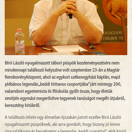
Bíró László nyugalmazott tábori püspök kezdeményezésére nem
mindennapi találkozó helyszíne volt szeptember 23-án a Magtár
Rendezvényközpont, ahol az egykori székesegyházi káplán, majd
plébános legendás „keddi hittanos csoportjába” járt mintegy 200,
valamikori egyetemista és főiskolás gyűlt össze, hogy életük
zenitjén egymást megerősítve tegyenek tanúságot megélt útjukról,
keresztény hitükről.
A találkozó ötlete egy álmatlan éjszakán jutott eszébe Bíró László
nyugalmazott püspöknek, aki arra gondolt, hogy bizony jó lenne
újra találkozni és beszélgetni a legendás „keddi csapattal”, akik közül