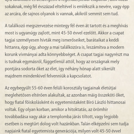
sokaknak, még fél évszázad elteltével is emlékszik a nevére, vagy épp
az arcára, de sajnos olyanok is vannak, akikről semmit sem tud.
A találkozó megszervezése mintegy fél éven át tartott és a meghívás
most is ugyanúgy zajlott, mint 45-50 évvel ezelőtt. Akkor a csapat
tagjai személyesen hívták meg ismerőseiket, barátaikat a keddi
hittanra, épp úgy, ahogy a mai találkozóra is, leszámítva a modern
korunk vívmányai adta könnyebbséget. A csapat tagjai nagyrészt ma
is tudnak egymásról, függetlenül attól, hogy az országnak mely
pontjára sodorta őket az élet, így néhány hónap alatt sikerült
majdnem mindenkivel felvenniük a kapcsolatot.
Az egybegyűlt 55-60 éven felüli korosztály tagjainak életútjai
meglehetősen eltérően alakultak, az azonban máig összeköti őket,
hogy fiatal főiskolásként és egyetemistaként Bíró László hittanosai
voltak. Egy olyan korban, amikor a hitoktatás, az örömhír
továbbadása vagy akár a templomba járás tiltott, vagy legjobb
esetben is megtűrt dolog volt hazánkban. Talán elképzelni sem tudja
napjaink fiatal egyetemista generációja, milyen volt 45-50 évvel