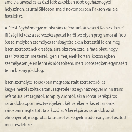
amely a tavaszi és az őszi időszakokban több egyházmegyei
helyszínen, ezúttal Siklóson, majd novemberben Pakson várja a
fiatalokat.
A Pécsi Egyházmegye ministráns referatúráját vezető Kovács József
ifjúsági lelkész a szervezőcsapattal karöltve olyan programot állított
össze, melyben személyes tanúságtételeken keresztül jelent meg
Isten szeretetének országa, arra biztatva ezzel a fiatalokat, hogy
szakítva az online térrel, igenis merjenek kortárs közösségben
személyesen jelen lenni és időt tölteni, mert közösségben egymásért
tenni bizony jó dolog.
Isten személyes sorsokban megtapasztalt szeretetéről és
kegyelméről szóltak a tanúságtételek az egyházmegyei ministráns
referatúra két tagjától, Tompity Árontól, aki a római kerékpáros
zarándokcsoport résztvevőjeként két keréken érkezett az örök
városban megtartott találkozóra. A kerékpáros zarándok az út
élményeiről, megpróbáltatásairól és kegyelmi adományairól osztott
meg részleteket.