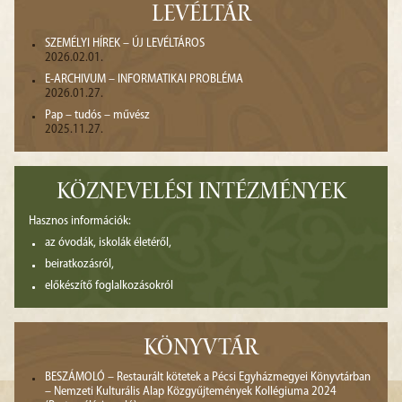
LEVÉLTÁR
SZEMÉLYI HÍREK – ÚJ LEVÉLTÁROS
2026.02.01.
E-ARCHIVUM – INFORMATIKAI PROBLÉMA
2026.01.27.
Pap – tudós – művész
2025.11.27.
KÖZNEVELÉSI INTÉZMÉNYEK
Hasznos információk:
az óvodák, iskolák életéről,
beiratkozásról,
előkészítő foglalkozásokról
KÖNYVTÁR
BESZÁMOLÓ – Restaurált kötetek a Pécsi Egyházmegyei Könyvtárban
– Nemzeti Kulturális Alap Közgyűjtemények Kollégiuma 2024