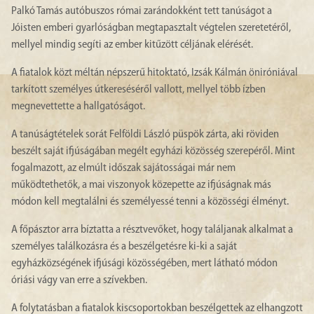
Palkó Tamás autóbuszos római zarándokként tett tanúságot a
Jóisten emberi gyarlóságban megtapasztalt végtelen szeretetéről,
mellyel mindig segíti az ember kitűzött céljának elérését.
A fiatalok közt méltán népszerű hitoktató, Izsák Kálmán öniróniával
tarkított személyes útkereséséről vallott, mellyel több ízben
megnevettette a hallgatóságot.
A tanúságtételek sorát Felföldi László püspök zárta, aki röviden
beszélt saját ifjúságában megélt egyházi közösség szerepéről. Mint
fogalmazott, az elmúlt időszak sajátosságai már nem
működtethetők, a mai viszonyok közepette az ifjúságnak más
módon kell megtalálni és személyessé tenni a közösségi élményt.
A főpásztor arra bíztatta a résztvevőket, hogy találjanak alkalmat a
személyes találkozásra és a beszélgetésre ki-ki a saját
egyházközségének ifjúsági közösségében, mert látható módon
óriási vágy van erre a szívekben.
A folytatásban a fiatalok kiscsoportokban beszélgettek az elhangzott