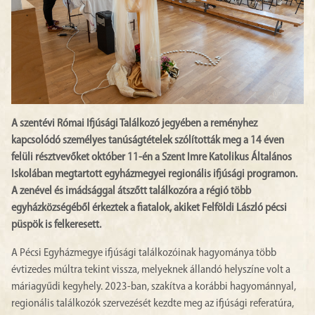
A szentévi Római Ifjúsági Találkozó jegyében a reményhez
kapcsolódó személyes tanúságtételek szólították meg a 14 éven
felüli résztvevőket október 11-én a Szent Imre Katolikus Általános
Iskolában megtartott egyházmegyei regionális ifjúsági programon.
A zenével és imádsággal átszőtt találkozóra a régió több
egyházközségéből érkeztek a fiatalok, akiket Felföldi László pécsi
püspök is felkeresett.
A Pécsi Egyházmegye ifjúsági találkozóinak hagyománya több
évtizedes múltra tekint vissza, melyeknek állandó helyszíne volt a
máriagyűdi kegyhely. 2023-ban, szakítva a korábbi hagyománnyal,
regionális találkozók szervezését kezdte meg az ifjúsági referatúra,