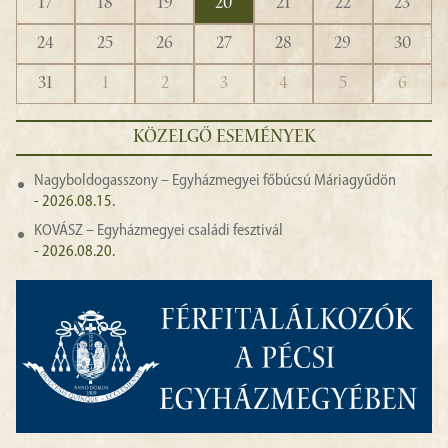
17
18
19
20
21
22
23
24
25
26
27
28
29
30
31
1
2
3
4
5
6
KÖZELGŐ ESEMÉNYEK
Nagyboldogasszony – Egyházmegyei főbúcsú Máriagyűdön
- 2026.08.15.
KOVÁSZ – Egyházmegyei családi fesztivál
- 2026.08.20.