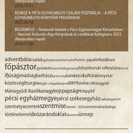
(Restaurálási napló)
2025.10.21.
KOVÁSZ A PÉCSI EGYHÁZMEGYE CSALÁDI FESZTIVÁLJA – A PÉCSI
EGYHÁZMEGYEI KÖNYVTÁR PROGRAMJAI
2025.08.18.
BESZÁMOLÓ – Restaurált kötetek a Pécsi Egyházmegyei Könyvtárban
– Nemzeti Kulturális Alap Könyvtárak és Levéltárak Kollégiuma 2023
(Restaurálási napló)
2024.11.06.
advent
báta
család
Ferenc pápa
férfitalálkozó
egyházzene
eucharisztia
főpásztor
hittan
horvát referatúra
gyerekek
havas boldogasszony
húsvét
ifjúság
imádság
karitász
kultúra
katekézis
könyvtár
karácsony
liturgia
közösség
MKPK
mohács
Máriagyűd
Magtár Látogatóközpont
papság
nagyböjt
Máriagyűdi Bazilika
pphf
PEM
pécsi egyházmegye
pécsi székesegyház
szabadegyetem
szentmise
szentatya
szentek
szűzanya
szerzetesek
Szentév - 2025
videó
zarándoklat
ünnep
történelem
ökumené