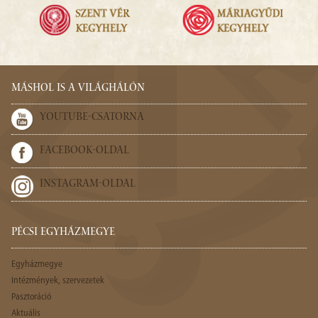
MÁSHOL IS A VILÁGHÁLÓN
YOUTUBE-CSATORNA
FACEBOOK-OLDAL
INSTAGRAM-OLDAL
PÉCSI EGYHÁZMEGYE
Egyházmegye
Intézmények, szervezetek
Pasztoráció
Aktuális