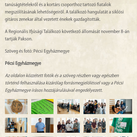
tanúságtételekről és a kortárs csoporthoz tartozó fiatalok
megszólításának lehetőségeiről. A találkozó hangulatát a siklósi
gitáros zenekar által vezetett énekek gazdagították.
A Regionális Ifjúsági Találkozó következő állomását november 8-án
tartják Pakson.
Szöveg és fotó: Pécsi Egyházmegye
Pécsi Egyházmegye
Az oldalon közzétett fotók és a szöveg részben vagy egészben
történő felhasználása kizárólag forrásmegjelöléssel vagy a Pécsi
Egyházmegye írásos hozzájárulásával engedélyezett.