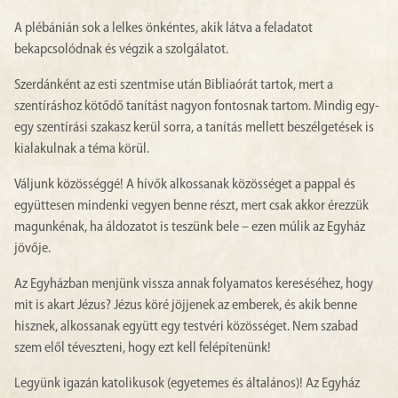
A plébánián sok a lelkes önkéntes, akik látva a feladatot
bekapcsolódnak és végzik a szolgálatot.
Szerdánként az esti szentmise után Bibliaórát tartok, mert a
szentíráshoz kötődő tanítást nagyon fontosnak tartom. Mindig egy-
egy szentírási szakasz kerül sorra, a tanítás mellett beszélgetések is
kialakulnak a téma körül.
Váljunk közösséggé! A hívők alkossanak közösséget a pappal és
együttesen mindenki vegyen benne részt, mert csak akkor érezzük
magunkénak, ha áldozatot is teszünk bele – ezen múlik az Egyház
jövője.
Az Egyházban menjünk vissza annak folyamatos kereséséhez, hogy
mit is akart Jézus? Jézus köré jöjjenek az emberek, és akik benne
hisznek, alkossanak együtt egy testvéri közösséget. Nem szabad
szem elől téveszteni, hogy ezt kell felépítenünk!
Legyünk igazán katolikusok (egyetemes és általános)! Az Egyház