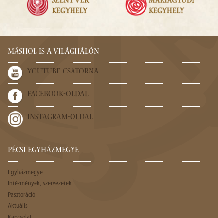
MÁSHOL IS A VILÁGHÁLÓN
YOUTUBE-CSATORNA
FACEBOOK-OLDAL
INSTAGRAM-OLDAL
PÉCSI EGYHÁZMEGYE
Egyházmegye
Intézmények, szervezetek
Pasztoráció
Aktuális
Kapcsolat