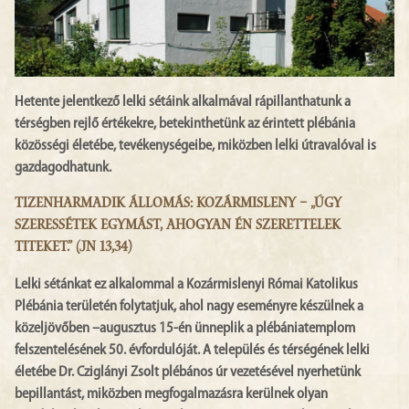
Hetente jelentkező lelki sétáink alkalmával rápillanthatunk a
térségben rejlő értékekre, betekinthetünk az érintett plébánia
közösségi életébe, tevékenységeibe, miközben lelki útravalóval is
gazdagodhatunk.
TIZENHARMADIK ÁLLOMÁS: KOZÁRMISLENY – „ÚGY
SZERESSÉTEK EGYMÁST, AHOGYAN ÉN SZERETTELEK
TITEKET.” (JN 13,34)
Lelki sétánkat ez alkalommal a Kozármislenyi Római Katolikus
Plébánia területén folytatjuk, ahol nagy eseményre készülnek a
közeljövőben –augusztus 15-én ünneplik a plébániatemplom
felszentelésének 50. évfordulóját. A település és térségének lelki
életébe Dr. Cziglányi Zsolt plébános úr vezetésével nyerhetünk
bepillantást, miközben megfogalmazásra kerülnek olyan