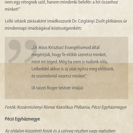
nem egy rétegnek szól, hanem mindenki belefér: a hit összehoz
minket!”
Lelki sétánk zárásaként imádkozzunk Dr. Cziglányi Zsolt plébános úr
mindennapi imádságával közösségeinkért:
„Úr Jézus Krisztus! Evangéliumod által
megértjük, hogy Te előbb szeretsz minket,
mint mi téged. Még ha nem is tudunk róla,
Lelkeddel akkor is új utat nyitsz meg előttünk,
és szüntelenül vezetsz minket.”
(A taizéi Roger testvér imája)
Fotók: Kozármislenyi Római Katolikus Plébánia, Pécsi Egyházmegye
Pécsi Egyházmegye
Az oldalon közzétett fotók és a szöveg részben vagy egészben