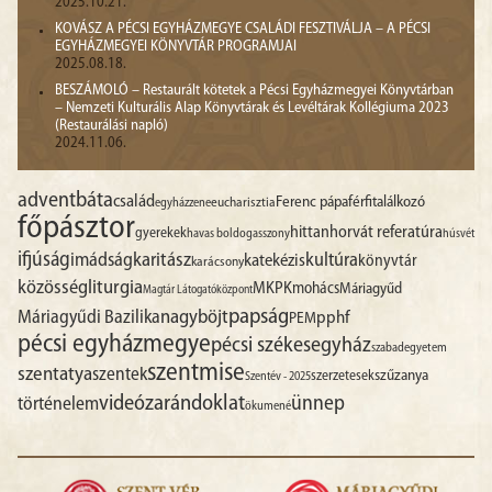
2025.10.21.
KOVÁSZ A PÉCSI EGYHÁZMEGYE CSALÁDI FESZTIVÁLJA – A PÉCSI
EGYHÁZMEGYEI KÖNYVTÁR PROGRAMJAI
2025.08.18.
BESZÁMOLÓ – Restaurált kötetek a Pécsi Egyházmegyei Könyvtárban
– Nemzeti Kulturális Alap Könyvtárak és Levéltárak Kollégiuma 2023
(Restaurálási napló)
2024.11.06.
advent
báta
család
Ferenc pápa
férfitalálkozó
egyházzene
eucharisztia
főpásztor
hittan
horvát referatúra
gyerekek
havas boldogasszony
húsvét
ifjúság
imádság
karitász
kultúra
katekézis
könyvtár
karácsony
liturgia
közösség
MKPK
mohács
Máriagyűd
Magtár Látogatóközpont
papság
nagyböjt
Máriagyűdi Bazilika
pphf
PEM
pécsi egyházmegye
pécsi székesegyház
szabadegyetem
szentmise
szentatya
szentek
szűzanya
szerzetesek
Szentév - 2025
videó
zarándoklat
ünnep
történelem
ökumené