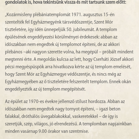
gondolatok is, hova tekintsünk vissza és mit tartsunk szem előtt:
„Kozármisleny plébániatemplomát 1971. augusztus 15-én
szentelték fel Egyházmegyénk társvédőszentje, Szent Mór
tiszteletére, így idén ünnepeljük 50. jubileumát. A templom
épülésének engedélyezési körülményei érdekesek: abban az
időszakban nem engedtek új templomot építeni, de az akkori
plébános –aki nagyon szerette volna, ha megépül – próbált mindent
megtenni érte. A megoldás kulcsa az lett, hogy Cserháti József akkori
pécsi megyéspüspök arra hivatkozva kérte az új templom emelését,
hogy Szent Mór az Egyházmegye védőszentje, és nincs még az
Egyházmegyében az ő tiszteletére felszentelt templom. Ennek okán
engedélyezték az új templom megépítését.
Az épület az 1970-es évekre jellemző stílust hordozza. Abban az
időszakban nem engedtek nagy tornyot építeni, – igazi beton
falakkal, dróthálós üvegablakokkal, vaskeretekkel – de így is
szeretjük, szép, világos, jó elrendezésű. A templomban napjainkban
minden vasárnap 9.00 órakor van szentmise.