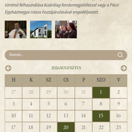
történő felhasználása kizárólag forrásmegjelöléssel vagy a Pécsi
Egyházmegye írásos hozzájárulásával engedélyezett.
2026
Augusztus
H
K
SZ
CS
P
SZO
V
27
28
29
30
31
1
2
3
4
5
6
7
8
9
10
11
12
13
14
15
16
17
18
19
20
21
22
23