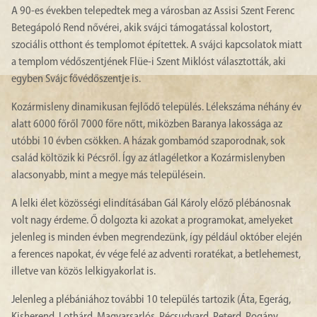
A 90-es években telepedtek meg a városban az Assisi Szent Ferenc
Betegápoló Rend nővérei, akik svájci támogatással kolostort,
szociális otthont és templomot építettek. A svájci kapcsolatok miatt
a templom védőszentjének Flüe-i Szent Miklóst választották, aki
egyben Svájc fővédőszentje is.
Kozármisleny dinamikusan fejlődő település. Lélekszáma néhány év
alatt 6000 főről 7000 főre nőtt, miközben Baranya lakossága az
utóbbi 10 évben csökken. A házak gombamód szaporodnak, sok
család költözik ki Pécsről. Így az átlagéletkor a Kozármislenyben
alacsonyabb, mint a megye más településein.
A lelki élet közösségi elindításában Gál Károly előző plébánosnak
volt nagy érdeme. Ő dolgozta ki azokat a programokat, amelyeket
jelenleg is minden évben megrendezünk, így például október elején
a ferences napokat, év vége felé az adventi roratékat, a betlehemest,
illetve van közös lelkigyakorlat is.
Jelenleg a plébániához további 10 település tartozik (Áta, Egerág,