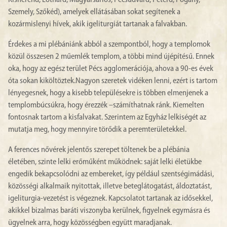
Kisherend, Lothárd, Magyarsarlós, Pécsudvard, Peterd, Pogány,
Szemely, Szőkéd), amelyek ellátásában sokat segítenek a
kozármislenyi hívek, akik igeliturgiát tartanak a falvakban.
Érdekes a mi plébániánk abból a szempontból, hogy a templomok
közül összesen 2 műemlék templom, a többi mind újépítésű. Ennek
oka, hogy az egész terület Pécs agglomerációja, ahova a 90-es évek
óta sokan kiköltöztek.Nagyon szeretek vidéken lenni, ezért is tartom
lényegesnek, hogy a kisebb településekre is többen elmenjenek a
templombúcsúkra, hogy érezzék –számíthatnak ránk. Kiemelten
fontosnak tartom a kisfalvakat. Szerintem az Egyház lelkiségét az
mutatja meg, hogy mennyire törődik a peremterületekkel.
A ferences nővérek jelentős szerepet töltenek be a plébánia
életében, szinte lelki erőműként működnek: saját lelki életükbe
engedik bekapcsolódni az embereket, így például szentségimádási,
közösségi alkalmaik nyitottak, illetve beteglátogatást, áldoztatást,
igeliturgia-vezetést is végeznek. Kapcsolatot tartanak az idősekkel,
akikkel bizalmas baráti viszonyba kerülnek, figyelnek egymásra és
ügyelnek arra, hogy közösségben együtt maradjanak.