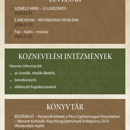
SZEMÉLYI HÍREK – ÚJ LEVÉLTÁROS
2026.02.01.
E-ARCHIVUM – INFORMATIKAI PROBLÉMA
2026.01.27.
Pap – tudós – művész
2025.11.27.
KÖZNEVELÉSI INTÉZMÉNYEK
Hasznos információk:
az óvodák, iskolák életéről,
beiratkozásról,
előkészítő foglalkozásokról
KÖNYVTÁR
BESZÁMOLÓ – Restaurált kötetek a Pécsi Egyházmegyei Könyvtárban
– Nemzeti Kulturális Alap Közgyűjtemények Kollégiuma 2024
(Restaurálási napló)