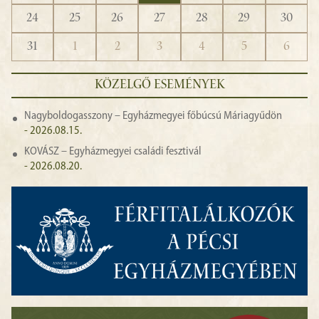
24
25
26
27
28
29
30
31
1
2
3
4
5
6
KÖZELGŐ ESEMÉNYEK
Nagyboldogasszony – Egyházmegyei főbúcsú Máriagyűdön
- 2026.08.15.
KOVÁSZ – Egyházmegyei családi fesztivál
- 2026.08.20.