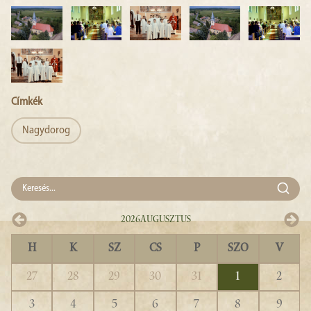
Címkék
Nagydorog
2026
Augusztus
H
K
SZ
CS
P
SZO
V
27
28
29
30
31
1
2
3
4
5
6
7
8
9