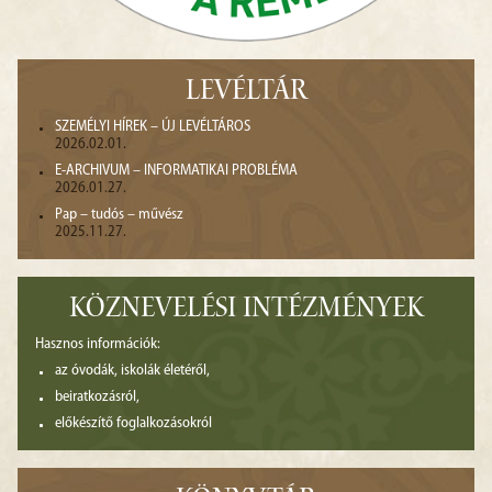
LEVÉLTÁR
SZEMÉLYI HÍREK – ÚJ LEVÉLTÁROS
2026.02.01.
E-ARCHIVUM – INFORMATIKAI PROBLÉMA
2026.01.27.
Pap – tudós – művész
2025.11.27.
KÖZNEVELÉSI INTÉZMÉNYEK
Hasznos információk:
az óvodák, iskolák életéről,
beiratkozásról,
előkészítő foglalkozásokról