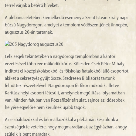
térrel várják a betérő híveket.
A plébánia életében kiemelkedő esemény a Szent István király napi
búcsú Nagydorogon, amelyet a templom védőszentjének ünnepén,
augusztus 20-án tartanak.
Lelkiségek tekintetében a nagydorogi templomban a kántor
vezetésével több éve működik kórus. Kölesden Cseh Péter Mihály
indított el középiskolásokból és főiskolás fiatalokból álló csoportot,
akiket a sekrestyés gyűjt össze. Szedresen Bibliaórát tartunk
felnőttek részvételével. Nagydorogon férfikör működik, illetve
Karitász helyi csoport létesült, amelynek megújítása folyamatban
van. Minden faluban van Rózsafüzér társulat, sajnos az idősebbek
helyére egyelőre nem kerülnek újabb tagok.
Az elsőáldozókkal és bérmálkozókkal a plébánián készülünk a
szentségek felvételére, hogy megmaradjanak az Egyházban, ahogy
szüleik is bent maradtak.