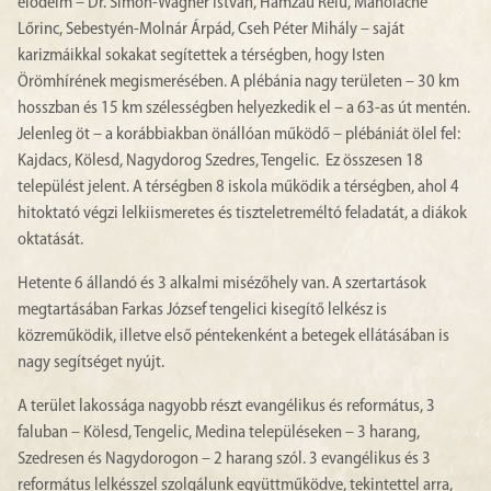
elődeim – Dr. Simon-Wagner István, Hamzau Relu, Manolache
Lőrinc, Sebestyén-Molnár Árpád, Cseh Péter Mihály – saját
karizmáikkal sokakat segítettek a térségben, hogy Isten
Örömhírének megismerésében. A plébánia nagy területen – 30 km
hosszban és 15 km szélességben helyezkedik el – a 63-as út mentén.
Jelenleg öt – a korábbiakban önállóan működő – plébániát ölel fel:
Kajdacs, Kölesd, Nagydorog Szedres, Tengelic. Ez összesen 18
települést jelent. A térségben 8 iskola működik a térségben, ahol 4
hitoktató végzi lelkiismeretes és tiszteletreméltó feladatát, a diákok
oktatását.
Hetente 6 állandó és 3 alkalmi misézőhely van. A szertartások
megtartásában Farkas József tengelici kisegítő lelkész is
közreműködik, illetve első péntekenként a betegek ellátásában is
nagy segítséget nyújt.
A terület lakossága nagyobb részt evangélikus és református, 3
faluban – Kölesd, Tengelic, Medina településeken – 3 harang,
Szedresen és Nagydorogon – 2 harang szól. 3 evangélikus és 3
református lelkésszel szolgálunk együttműködve, tekintettel arra,