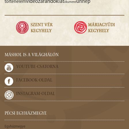
videó
zarándoklat
ünnep
történelem
ökumené
MÁSHOL IS A VILÁGHÁLÓN
YOUTUBE-CSATORNA
FACEBOOK-OLDAL
INSTAGRAM-OLDAL
PÉCSI EGYHÁZMEGYE
Egyházmegye