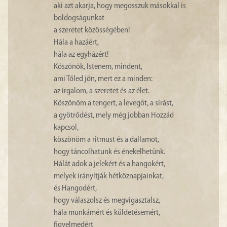
aki azt akarja, hogy megosszuk másokkal is
boldogságunkat
a szeretet közösségében!
Hála a hazáért,
hála az egyházért!
Köszönök, Istenem, mindent,
ami Tőled jön, mert ez a minden:
az irgalom, a szeretet és az élet.
Köszönöm a tengert, a levegőt, a sírást,
a gyötrődést, mely még jobban Hozzád
kapcsol,
köszönöm a ritmust és a dallamot,
hogy táncolhatunk és énekelhetünk.
Hálát adok a jelekért és a hangokért,
melyek irányítják hétköznapjainkat,
és Hangodért,
hogy válaszolsz és megvigasztalsz,
hála munkámért és küldetésemért,
figyelmedért