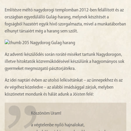
Említésre méltó nagydorogi templomban 2012-ben felállított és az
országban egyedülálló Gulág-harang, melynek készítését a
fogságból hazatért egyik hívő szorgalmazta, mivel a munkatáborban
elhunyt társaiért még a harang sem szólt.
Az adventi készülődés során roráté miséket tartunk Nagydorogon,
illetve hitoktatók közreműködésével készülünk a hagyományos sok
gyermeket megmozgató pásztorjátékra.
Az idei naptári évben az utolsó lelkisétánkat – az ünnepekhez és az
év végéhez közeledve – az alábbi imádsággal zárjuk, melyben
köszönetet mondunk és hálát adunk a Jóisten felé:
Köszönöm Uram!
a végtelenbe nyíló hajnalokat,