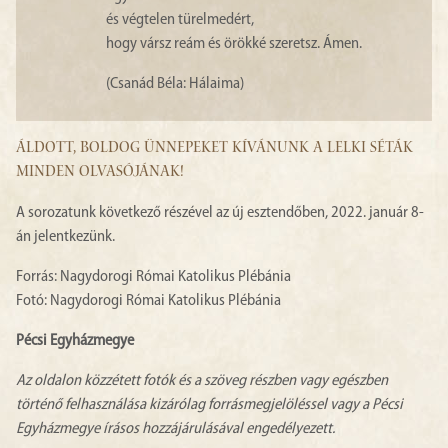
és végtelen türelmedért,
hogy vársz reám és örökké szeretsz. Ámen.
(Csanád Béla: Hálaima)
ÁLDOTT, BOLDOG ÜNNEPEKET KÍVÁNUNK A LELKI SÉTÁK
MINDEN OLVASÓJÁNAK!
A sorozatunk következő részével az új esztendőben, 2022. január 8-
án jelentkezünk.
Forrás: Nagydorogi Római Katolikus Plébánia
Fotó: Nagydorogi Római Katolikus Plébánia
Pécsi Egyházmegye
Az oldalon közzétett fotók és a szöveg részben vagy egészben
történő felhasználása kizárólag forrásmegjelöléssel vagy a Pécsi
Egyházmegye írásos hozzájárulásával engedélyezett.