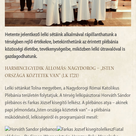
Hetente jelentkező lelki sétáink alkalmával rápillanthatunk a
térségben rejlő értékekre, betekinthetünk az érintett plébánia
közösségi életébe, tevékenységeibe, miközben lelki útravalóval is
gazdagodhatunk.
HARMINCEGYEDIK ÁLLOMÁS: NAGYDOROG – „ISTEN
ORSZÁGA KÖZTETEK VAN” (LK 17,21)
Lelki sétánkat Tolna megyében, a Nagydorogi Római Katolikus
Plébánia területén folytatjuk. A térség lelkipásztorai Horváth Sándor
plébános és Farkas József kisegítő lelkész. A plébános atya – akinek
papi jelmondata „Isten országa köztetek van” – a plébánia
működéséről, lelkiségeiről és programjairól mesél:
Fiatal