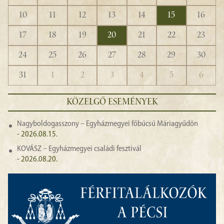
10
11
12
13
14
15
16
17
18
19
20
21
22
23
24
25
26
27
28
29
30
31
1
2
3
4
5
6
KÖZELGŐ ESEMÉNYEK
Nagyboldogasszony – Egyházmegyei főbúcsú Máriagyűdön
- 2026.08.15.
KOVÁSZ – Egyházmegyei családi fesztivál
- 2026.08.20.