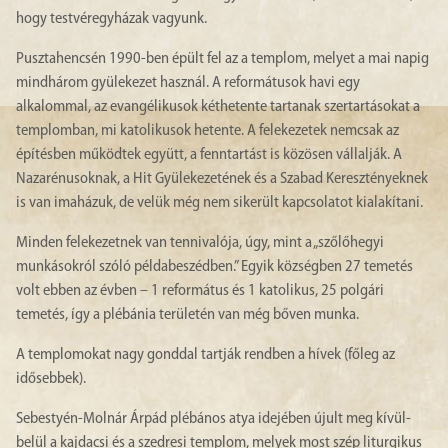
hogy testvéregyházak vagyunk.
Pusztahencsén 1990-ben épült fel az a templom, melyet a mai napig
mindhárom gyülekezet használ. A reformátusok havi egy
alkalommal, az evangélikusok kéthetente tartanak szertartásokat a
templomban, mi katolikusok hetente. A felekezetek nemcsak az
építésben működtek együtt, a fenntartást is közösen vállalják. A
Nazarénusoknak, a Hit Gyülekezetének és a Szabad Keresztényeknek
is van imaházuk, de velük még nem sikerült kapcsolatot kialakítani.
Minden felekezetnek van tennivalója, úgy, mint a „szőlőhegyi
munkásokról szóló példabeszédben.” Egyik községben 27 temetés
volt ebben az évben – 1 református és 1 katolikus, 25 polgári
temetés, így a plébánia területén van még bőven munka.
A templomokat nagy gonddal tartják rendben a hívek (főleg az
idősebbek).
Sebestyén-Molnár Árpád plébános atya idejében újult meg kívül-
belül a kajdacsi és a szedresi templom, melyek most szép liturgikus