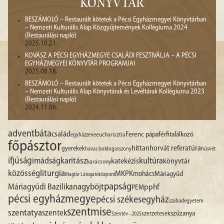
KÖNYVTÁR
BESZÁMOLÓ – Restaurált kötetek a Pécsi Egyházmegyei Könyvtárban
– Nemzeti Kulturális Alap Közgyűjtemények Kollégiuma 2024
(Restaurálási napló)
2025.10.21.
KOVÁSZ A PÉCSI EGYHÁZMEGYE CSALÁDI FESZTIVÁLJA – A PÉCSI
EGYHÁZMEGYEI KÖNYVTÁR PROGRAMJAI
2025.08.18.
BESZÁMOLÓ – Restaurált kötetek a Pécsi Egyházmegyei Könyvtárban
– Nemzeti Kulturális Alap Könyvtárak és Levéltárak Kollégiuma 2023
(Restaurálási napló)
2024.11.06.
advent
báta
család
Ferenc pápa
férfitalálkozó
egyházzene
eucharisztia
főpásztor
hittan
horvát referatúra
gyerekek
havas boldogasszony
húsvét
ifjúság
imádság
karitász
kultúra
katekézis
könyvtár
karácsony
liturgia
közösség
MKPK
mohács
Máriagyűd
Magtár Látogatóközpont
papság
nagyböjt
Máriagyűdi Bazilika
pphf
PEM
pécsi egyházmegye
pécsi székesegyház
szabadegyetem
szentmise
szentatya
szentek
szűzanya
szerzetesek
Szentév - 2025