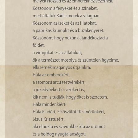
melyek Hozzád és az emberekhez vezetnek.
Köszönöm a fényeket és a színeket,
mert általuk Rád ismerek a világban.
Köszönöm az ízeket és az illatokat,
a paprikás krumplit és a búzakenyeret.
Köszönöm, hogy nekünk ajándékoztad a
földet,
a virágokat és az állatokat,
ők a természet mosolya és szüntelen figyelme,
elkísérnek magányos útjainkra.
Hála az emberekért,
a szomorú arcú testvérekért,
a jókedvűekért és azokért is,
kik nem is tudják, hogy őket is szeretem.
Hála mindenkiért!
Hála Fiadért, Elsőszülött Testvérünkért,
Jézus Krisztusért,
aki elhozta és szívünkbe írta az örömöt
és a boldog nyugtalanságot,