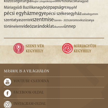
liturgia
közösség
MKPK
mohács
Máriagyűd
Magtár Látogatóközpont
papság
nagyböjt
Máriagyűdi Bazilika
pphf
PEM
pécsi egyházmegye
pécsi székesegyház
szabadegyetem
szentmise
szentatya
szentek
szűzanya
szerzetesek
Szentév - 2025
videó
zarándoklat
ünnep
történelem
ökumené
MÁSHOL IS A VILÁGHÁLÓN
YOUTUBE-CSATORNA
FACEBOOK-OLDAL
INSTAGRAM-OLDAL