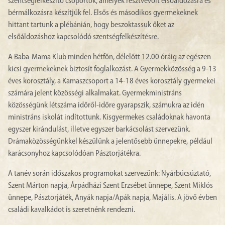
szentségfelkészítő csoportok, amelyek résztvevőit elsőáldozásra és
bérmálkozásra készítjük fel. Elsős és másodikos gyermekeknek
hittant tartunk a plébánián, hogy beszoktassuk őket az
elsőáldozáshoz kapcsolódó szentségfelkészítésre.
A Baba-Mama Klub minden hétfőn, délelőtt 12.00 óráig az egészen
kicsi gyermekeknek biztosít foglalkozást. A Gyermekközösség a 9-13
éves korosztály, a Kamaszcsoport a 14-18 éves korosztály gyermekei
számára jelent közösségi alkalmakat. Gyermekministráns
közösségünk létszáma időről-időre gyarapszik, számukra az idén
ministráns iskolát indítottunk. Kisgyermekes családoknak havonta
egyszer kirándulást, illetve egyszer barkácsolást szervezünk.
Drámaközösségünkkel készülünk a jelentősebb ünnepekre, például
karácsonyhoz kapcsolódóan Pásztorjátékra.
A tanév során időszakos programokat szervezünk: Nyárbúcsúztató,
Szent Márton napja, Árpádházi Szent Erzsébet ünnepe, Szent Miklós
ünnepe, Pásztorjáték, Anyák napja/Apák napja, Majális. A jövő évben
családi kavalkádot is szeretnénk rendezni.