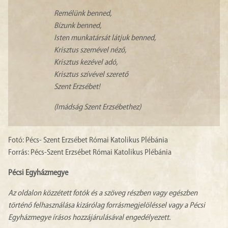
Remélünk benned,
Bízunk benned,
Isten munkatársát látjuk benned,
Krisztus szemével néző,
Krisztus kezével adó,
Krisztus szívével szerető
Szent Erzsébet!
(Imádság Szent Erzsébethez)
Fotó: Pécs- Szent Erzsébet Római Katolikus Plébánia
Forrás: Pécs-Szent Erzsébet Római Katolikus Plébánia
Pécsi Egyházmegye
Az oldalon közzétett fotók és a szöveg részben vagy egészben
történő felhasználása kizárólag forrásmegjelöléssel vagy a Pécsi
Egyházmegye írásos hozzájárulásával engedélyezett.