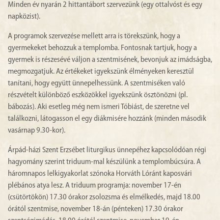
Minden év nyarán 2 hittantábort szervezünk (egy ottalvóst és egy
napközist).
A programok szervezése mellett arra is törekszünk, hogy a
gyermekeket behozzuk a templomba. Fontosnak tartjuk, hogy a
gyermek is részesévé váljon a szentmisének, bevonjuk az imádságba,
megmozgatjuk. Az értékeket igyekszünk élményeken keresztül
tanítani, hogy együtt ünnepelhessünk. A szentmiséken való
részvételt különböző eszközökkel igyekszünk ösztönözni (pl.
bábozás). Aki esetleg még nem ismeri Tóbiást, de szeretne vel
találkozni, látogasson el egy diákmisére hozzánk (minden második
vasárnap 9.30-kor).
Árpád-házi Szent Erzsébet liturgikus ünnepéhez kapcsolódóan régi
hagyomány szerint triduum-mal készülünk a templombúcsúra. A
háromnapos lelkigyakorlat szónoka Horváth Lóránt kaposvári
plébános atya lesz. A triduum programja: november 17-én
(csütörtökön) 17.30 órakor zsolozsma és elmélkedés, majd 18.00
órától szentmise, november 18-án (pénteken) 17.30 órakor