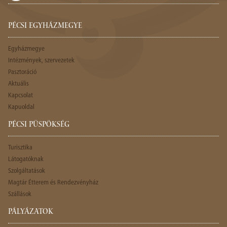
PÉCSI EGYHÁZMEGYE
Egyházmegye
Intézmények, szervezetek
Pasztoráció
Aktuális
Kapcsolat
Kapuoldal
PÉCSI PÜSPÖKSÉG
Turisztika
Látogatóknak
Szolgáltatások
Magtár Étterem és Rendezvényház
Szállások
PÁLYÁZATOK