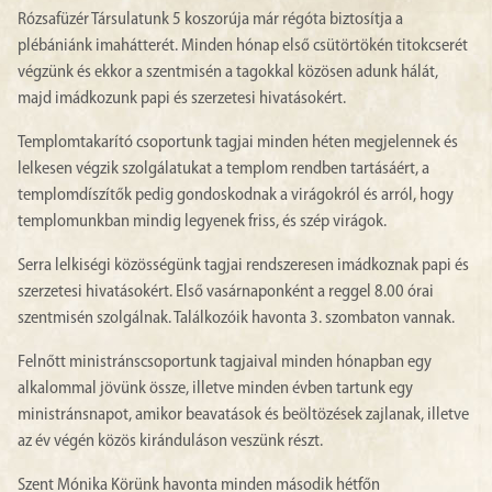
Rózsafüzér Társulatunk 5 koszorúja már régóta biztosítja a
plébániánk imahátterét. Minden hónap első csütörtökén titokcserét
végzünk és ekkor a szentmisén a tagokkal közösen adunk hálát,
majd imádkozunk papi és szerzetesi hivatásokért.
Templomtakarító csoportunk tagjai minden héten megjelennek és
lelkesen végzik szolgálatukat a templom rendben tartásáért, a
templomdíszítők pedig gondoskodnak a virágokról és arról, hogy
templomunkban mindig legyenek friss, és szép virágok.
Serra lelkiségi közösségünk tagjai rendszeresen imádkoznak papi és
szerzetesi hivatásokért. Első vasárnaponként a reggel 8.00 órai
szentmisén szolgálnak. Találkozóik havonta 3. szombaton vannak.
Felnőtt ministránscsoportunk tagjaival minden hónapban egy
alkalommal jövünk össze, illetve minden évben tartunk egy
ministránsnapot, amikor beavatások és beöltözések zajlanak, illetve
az év végén közös kiránduláson veszünk részt.
Szent Mónika Körünk havonta minden második hétfőn