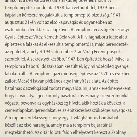
amikor is a déli városrész dinamikus fejlődésnek indult. A
templomépítés gondolata 1938-ban vetődött fel, 1939-ben a
káptalan kérésére megalakult a templomépítő bizottság. 1941.
augusztus 21-én volt az első kapavágás és ugyanebben az
esztendőben lerakták az alapkövet. A templom tervezője Gosztonyi
Gyula, építésze Vitéz Németh Béla volt. A II. világháború ideje alatt
építették a falakat és elkészült a templomtető is, majd berendezték
az épületet, amelyet 1945. december 2-án Virág Ferenc püspök
szentelt fel. A sekrestyét később, 1947-ben építették hozzá. Mivel a
templom a háború időszakában készült el, így minőségileg gyenge
lábakon állt. A templom igazi minőségi építése az 1970-es években
zajlott Mecséri István plébános atya irányítása alatt. Az építés
hatalmas összefogással tudott megvalósulni, annak eredményeként,
hogy István atya igen komoly pasztorációs és nagy szervezőmunkát
végzett, bevonva az egyházközség híveit, akik hozták a köveket, a
cementlapokat, gerendákat, és az építkezéshez szükséges anyagokat.
A templom érdekessége, hogy egy II. világháborús bombából
készült az első harangja, amely ma a templom bejáratánál
megtekinthető. Az oltár fölötti falon elhelyezett kereszt a Zsolnay