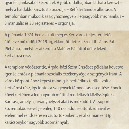
gyár felajánlásából készült el. A jobb oldalhajóban látható kereszt –
mely a haldokló Krisztust ábrázolja – Rétfalvi Sándor alkotása. A
templomban működik az Egyházmegye 2. legnagyobb mechanikus –
3 manuális és 33 regiszteres – orgonája.
A plébánia 1974-ben alakult meg és Kertváros teljes területét
átölelve működött 2019-ig, ekkor jött létre a Szent II. János Pál
Plébánia, amelyhez átkerült a Maléter Pál úttól délre fekvő
kertvárosi rész.
A templom védőszentje, Árpád-házi Szent Erzsébet példáját követve
igen jelentős a plébánia szociális érzékenysége a szegények iránt. A
város központjához képest mindig is periférikus terület volt a
kertvárosi rész, így fontos a szegények támogatása, segítése. Ennek
következtében a legnagyobb múlttal rendelkező közösségünk a
Karitász, amely a járványhelyzet alatt is működött. A csoport
közreműködésével jelenleg 150 családot segítünk ruhával és
élelemmel rendszeresen csütörtökönként, és alkalmanként (pl.
karácsonykor nagyobb adománnyal).