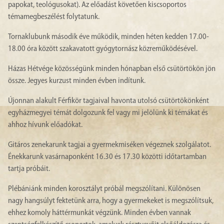
papokat, teológusokat). Az előadást követően kiscsoportos
témamegbeszélést folytatunk.
Tornaklubunk második éve működik, minden héten kedden 17.00-
18.00 óra között szakavatott gyógytornász közreműködésével.
Házas Hétvége közösségünk minden hónapban első csütörtökön jön
össze. Jegyes kurzust minden évben indítunk.
Újonnan alakult Férfikör tagjaival havonta utolsó csütörtökönként
egyházmegyei témát dolgozunk fel vagy mi jelölünk ki témákat és
ahhoz hívunk előadókat.
Gitáros zenekarunk tagjai a gyermekmiséken végeznek szolgálatot.
Énekkarunk vasárnaponként 16.30 és 17.30 közötti időtartamban
tartja próbáit.
Plébániánk minden korosztályt próbál megszólítani. Különösen
nagy hangsúlyt fektetünk arra, hogy a gyermekeket is megszólítsuk,
ehhez komoly háttérmunkát végzünk. Minden évben vannak