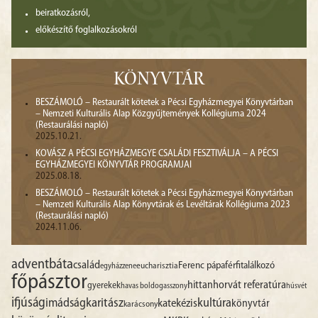
beiratkozásról,
előkészítő foglalkozásokról
KÖNYVTÁR
BESZÁMOLÓ – Restaurált kötetek a Pécsi Egyházmegyei Könyvtárban
– Nemzeti Kulturális Alap Közgyűjtemények Kollégiuma 2024
(Restaurálási napló)
2025.10.21.
KOVÁSZ A PÉCSI EGYHÁZMEGYE CSALÁDI FESZTIVÁLJA – A PÉCSI
EGYHÁZMEGYEI KÖNYVTÁR PROGRAMJAI
2025.08.18.
BESZÁMOLÓ – Restaurált kötetek a Pécsi Egyházmegyei Könyvtárban
– Nemzeti Kulturális Alap Könyvtárak és Levéltárak Kollégiuma 2023
(Restaurálási napló)
2024.11.06.
advent
báta
család
Ferenc pápa
férfitalálkozó
egyházzene
eucharisztia
főpásztor
hittan
horvát referatúra
gyerekek
havas boldogasszony
húsvét
ifjúság
imádság
karitász
kultúra
katekézis
könyvtár
karácsony