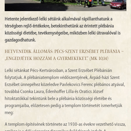
Hetente jelentkező lelki sétáink alkalmával rápillanthatunk a
térségben rejlő értékekre, betekinthetünk az érintett plébánia
közösségi életébe, tevékenységeibe, miközben lelki útravalóval is
gazdagodhatunk.
HETVENEDIK ÁLLOMÁS: PÉCS-SZENT ERZSÉBET PLÉBÁNIA –
„ENGEDJÉTEK HOZZÁM A GYERMEKEKET.” (MK 10,14)
Lelki sétánkat Pécs-Kertvárosban, a Szent Erzsébet Plébánián
folytatjuk. A plébániatemplom védőszentjének, Árpád-házi Szent
Erzsébet ünnepéhez közeledve Pavlekovics Ferenc plébános atyával,
továbbá Csonka Laura, Édenhoffer Lilla és Oratics József
hitoktatókkal tekintünk bele a plébánia közösségi életébe és
programjaiba, előzetesen pedig a templom történetét ismerhetjük
meg:
A templom építésének története az 1930-as évekre vezethető vissza,