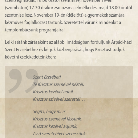
szentségimádás, 18.00 órától szentmise, november 19-én
(szombaton) 17.30 órakor zsolozsma, elmélkedés, majd 18.00 órától
szentmise lesz. November 19-én (délelőtt) a gyermekek számára
kézműves foglalkozást tartunk. Szeretettel várunk mindenkit a
templombúcsúnk programjaira!
Lelki sétánk zárásaként az alábbi imádságban forduljunk Árpád-házi
Szent Erzsébethez és kérjük közbenjárását, hogy Krisztust tudjuk
követni cselekedeteinkben:
Szent Erzsébet!
Te Krisztus szemével néztél,
Krisztus kezével adtál,
Krisztus szívével szerettél…
Segíts, hogy mi is
Krisztus szemével lássunk,
Krisztus kezével adjunk,
Az ő szeretetével szeressünk.