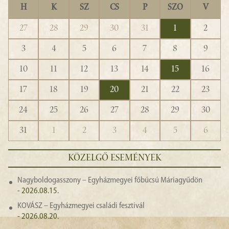
H
K
SZ
CS
P
SZO
V
27
28
29
30
31
1
2
3
4
5
6
7
8
9
10
11
12
13
14
15
16
17
18
19
20
21
22
23
24
25
26
27
28
29
30
31
1
2
3
4
5
6
KÖZELGŐ ESEMÉNYEK
Nagyboldogasszony – Egyházmegyei főbúcsú Máriagyűdön
- 2026.08.15.
KOVÁSZ – Egyházmegyei családi fesztivál
- 2026.08.20.