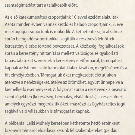
szentségimádást tart a találkozóik előtt.
Az első katekumenátus csoportjaink 10 évvel ezelőtt alakultak.
Azóta minden évben vannak kezdő és haladó csoportjaink, 3. éve
misztagógia csoportunk is működik. A kéthetente zajló alkalmak
során befogadócsoportunkkal segítjük a résztvevő felnőttek
keresztény életbe történő bevezetését. A közösségi foglalkozások
során a keresztény hit tanítása mellett valóságos és gyakorlati
tapasztalatokat szereznek a keresztény életformáról, támogatást
kapnak az Istennel való kapcsolat kialakításában, megélésében és a
hit elmélyítésében. Támogatjuk őket megkezdett életútjukon –
átérezve a nehézségeket, átélve az örömöket, együtt ünnepelve a
kiemelkedő eseményeket. A folyamat során a résztvevők a beavató
szentségekben (keresztség, bérmálás, elsőáldozás) is részesülnek,
amelyek egyrészt megerősítik őket, másrészt az Egyház teljes jogú
tagjává való válásukban is támogatást kapnak.
A plébániai Lelki Műhely keretében kéthetente hétfő esténként
bizonyos témáról előadásra kérünk fel szakembereket (például