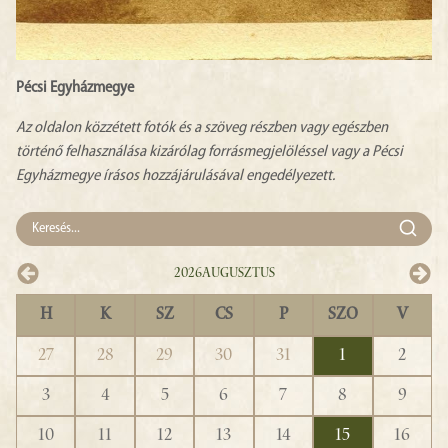
Pécsi Egyházmegye
Az oldalon közzétett fotók és a szöveg részben vagy egészben
történő felhasználása kizárólag forrásmegjelöléssel vagy a Pécsi
Egyházmegye írásos hozzájárulásával engedélyezett.
2026
Augusztus
H
K
SZ
CS
P
SZO
V
27
28
29
30
31
1
2
3
4
5
6
7
8
9
10
11
12
13
14
15
16