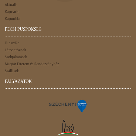
Aktuális
Kapcsolat
Kapuoldal
PÉCSI PÜSPÖKSÉG
Turisztika
Látogatóknak
Szolgáltatások
Magtár Étterem és Rendezvényház
Szállások
PÁLYÁZATOK