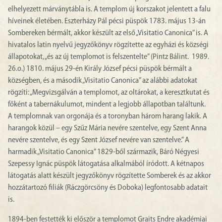
elhelyezett márványtábla is. A templom új korszakot jelentett a falu
híveinek életében. Eszterházy Pál pécsi püspök 1783. május 13-án
Sombereken bérmált, akkor készült az első „Visitatio Canonica” is. A
hivatalos latin nyelvű jegyzőkönyv rögzítette az egyházi és községi
állapotokat, „és az új templomot is felszentelte” (Pintz Bálint. 1989.
26.o.) 1810. május 29-én Király József pécsi püspök bérmált a
községben, és a második „Visitatio Canonica” az alábbi adatokat
rögzíti: „Megvizsgálván a templomot, az oltárokat, a keresztkutat és
főként a tabernákulumot, mindent a legjobb állapotban találtunk.
A templomnak van orgonája és a toronyban három harang lakik. A
harangok közül – egy Szűz Mária nevére szentelve, egy Szent Anna
nevére szentelve, és egy Szent József nevére van szentelve.” A
harmadik „Visitatio Canonica” 1829-ből származik, Báró Négyesi
Szepessy Ignác püspök látogatása alkalmából íródott. A kétnapos
látogatás alatt készült jegyzőkönyv rögzítette Somberek és az akkor
hozzátartozó filiák (Ráczgörcsöny és Doboka) legfontosabb adatait
is.
1894-ben festették ki először a templomot Graits Endre akadémiai