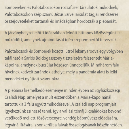
Sombereken és Palotabozsokon rózsafüzér társulatok működnek,
Palotabozsokon szép számú Jézus Szíve Társulat tagjai rendszeres
összejöveteleket tartanak és imádságban hordozzák a plébániát.
A járványhelyzet előtti időszakban felnőtt hittanos közösségünk is
működött, amelynek újraindítását idén szeptembertől tervezzük.
Palotabozsok és Somberek közötti útról lekanyarodva egy völgyben
található a Sarlós Boldogasszony tiszteletére felszentelt Mária-
kápolna, amelynek búcsúját közösen ünnepeljük. Mindhárom falu
híveinek kedvelt zarándoklathelye, mely a pandémia alatt is lelki
menedéket nyújtott számunkra.
A plébánia kiemelkedő eseménye minden évben az Egyházközségi
Családi Nap, amelyet a múlt esztendőben a Mária-kápolnánál
tartottuk a 3 falu együttműködésével. A családi nap programjait
igyekeztünk színessé tenni, így a vallási témájú, családokat bevonó
vetélkedő mellett, főzőversenyre, vendég bábművész előadására,
légvár állítására is sor került a falvak összefogásának köszönhetően.