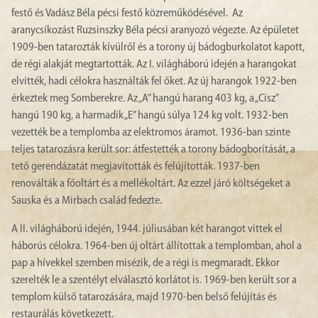
festő és Vadász Béla pécsi festő közreműködésével. Az
aranycsíkozást Ruzsinszky Béla pécsi aranyozó végezte. Az épületet
1909-ben tatarozták kívülről és a torony új bádogburkolatot kapott,
de régi alakját megtartották. Az I. világháború idején a harangokat
elvitték, hadi célokra használták fel őket. Az új harangok 1922-ben
érkeztek meg Somberekre. Az „A” hangú harang 403 kg, a „Cisz”
hangú 190 kg, a harmadik „E” hangú súlya 124 kg volt. 1932-ben
vezették be a templomba az elektromos áramot. 1936-ban szinte
teljes tatarozásra került sor: átfestették a torony bádogborítását, a
tető gerendázatát megjavították és felújították. 1937-ben
renoválták a főoltárt és a mellékoltárt. Az ezzel járó költségeket a
Sauska és a Mirbach család fedezte.
A II. világháború idején, 1944. júliusában két harangot vittek el
háborús célokra. 1964-ben új oltárt állítottak a templomban, ahol a
pap a hívekkel szemben misézik, de a régi is megmaradt. Ekkor
szerelték le a szentélyt elválasztó korlátot is. 1969-ben került sor a
templom külső tatarozására, majd 1970-ben belső felújítás és
restaurálás következett.