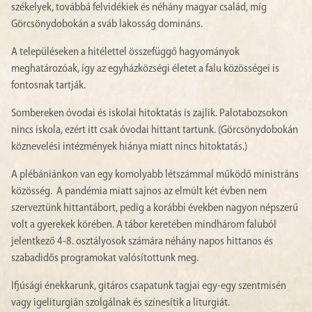
székelyek, továbbá felvidékiek és néhány magyar család, míg
Görcsönydobokán a sváb lakosság domináns.
A településeken a hitélettel összefüggő hagyományok
meghatározóak, így az egyházközségi életet a falu közösségei is
fontosnak tartják.
Sombereken óvodai és iskolai hitoktatás is zajlik. Palotabozsokon
nincs iskola, ezért itt csak óvodai hittant tartunk. (Görcsönydobokán
köznevelési intézmények hiánya miatt nincs hitoktatás.)
A plébániánkon van egy komolyabb létszámmal működő ministráns
közösség. A pandémia miatt sajnos az elmúlt két évben nem
szerveztünk hittantábort, pedig a korábbi években nagyon népszerű
volt a gyerekek körében. A tábor keretében mindhárom faluból
jelentkező 4-8. osztályosok számára néhány napos hittanos és
szabadidős programokat valósítottunk meg.
Ifjúsági énekkarunk, gitáros csapatunk tagjai egy-egy szentmisén
vagy igeliturgián szolgálnak és színesítik a liturgiát.