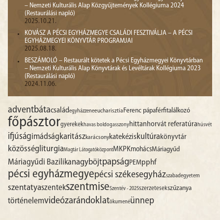
– Nemzeti Kulturális Alap Közgyűjtemények Kollégiuma 2024
(Restaurálási napló)
2025.10.21.
KOVÁSZ A PÉCSI EGYHÁZMEGYE CSALÁDI FESZTIVÁLJA – A PÉCSI
EGYHÁZMEGYEI KÖNYVTÁR PROGRAMJAI
2025.08.18.
BESZÁMOLÓ – Restaurált kötetek a Pécsi Egyházmegyei Könyvtárban
– Nemzeti Kulturális Alap Könyvtárak és Levéltárak Kollégiuma 2023
(Restaurálási napló)
2024.11.06.
advent
báta
család
Ferenc pápa
férfitalálkozó
egyházzene
eucharisztia
főpásztor
hittan
horvát referatúra
gyerekek
havas boldogasszony
húsvét
ifjúság
imádság
karitász
kultúra
katekézis
könyvtár
karácsony
liturgia
közösség
MKPK
mohács
Máriagyűd
Magtár Látogatóközpont
papság
nagyböjt
Máriagyűdi Bazilika
pphf
PEM
pécsi egyházmegye
pécsi székesegyház
szabadegyetem
szentmise
szentatya
szentek
szűzanya
szerzetesek
Szentév - 2025
videó
zarándoklat
ünnep
történelem
ökumené