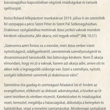
búcsúnapjához kapcsolódóan végzünk imádságokat és tartunk
igeliturgiát.
Koósz Roland lelkipásztori munkatársat 2019. július 6-án szentelték
fel szerpappá a pécsi Szent Péter és Szent Pál Székesegyházban.
Diakónusi szolgálatához mottónak Jézus jerikói vaknak mondott
kérdését választotta: „Mit akarsz, mit tegyek veled?” (Mk 10,51)
„Számomra azért fontos ez a mondat, mert Jézus ember iránti
nyitottságáról, odafigyeléséről, szeretetének személyességéről és
dinamizmusáról tanúskodik. Van bátorsága kérdezni. Nem Ő akarja
elmondani, hogy mi jó a vaknak, hanem azt akarja adni, amire ott és
akkor neki a legnagyobb szüksége van. Ezzel a személyes, nyitott,
szolgáló lelkülettel szeretnék jó diakónussá válni.”
Szentelése óta gazdag és szerteágazó feladatot lát el: hirdeti az
evangéliumot, előkészíti az áldozati adományokat, a híveket az Úr
szent testében és vérében részesíti. Katekéziseket és imádságokat
vezet, keresztel, megáldja a házasságokat, áldoztatja a betegeket és
haldoklókat, végzi a temetési szertartásokat. Mindennapi szolgálatát