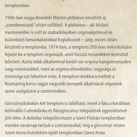
templomban.
1966-ban maga Bezedeki Márton plébános készített új
„szembemiséző” oltárt szilfából. A plébános – aki kitűnő
mesterember is volt és szabadidejében orgonaépítéssel és
különböző famunkálatokkal foglalkozott – szép, míves oltárt
készített a templomba. 1974-ben, a templom 200 éves évfordulójára
fejezte be a templom orgonáját, amit hosszú évtizedeken keresztül
bővített. Azóta több alkalommal került sor orgona hangversenyekre
nagy művészekkel, mert az orgona elrendezése, nagysága és
minősége ezt lehetővé tette. A templom énekkara mellett a
Rozmaring kórus tagjai nagyobb ünnepek alkalmával végeznek
zenei szolgálatot a szentmiséken.
Görcsönydobokán két templom is található, mivel a falu a korábban
különálló Cseledoboka és Ráczgörcsöny települések egyesítésével
jött létre. A dobokai településrészen a Szent Flórián templomban
minden vasárnap tartjuk a szertartásokat, míg a görcsönyi részen
Szent Anna tiszteletére épült templomban Szent Anna