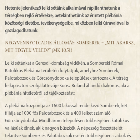
Hetente jelentkező lelki sétáink alkalmával rápillanthatunk a
térségben rejlő értékekre, betekinthetünk az érintett plébánia
közösségi életébe, tevékenységeibe, miközben lelki útravalóval is
gazdagodhatunk.
NEGYVENNYOLCADIK ÁLLOMÁS: SOMBEREK – „MIT AKARSZ,
MIT TEGYEK VELED?” (MK 10,51)
Lelki sétánkat a Geresdi-dombság vidékén, a Sombereki Római
Katolikus Plébánia területén folytatjuk, amelyhez Somberek,
Palotabozsok és Görcsönydoboka települések tartoznak. A térség
lelkipásztori szolgálattevője Koósz Roland állandó diakónus, aki a
plébánia hitéletéről ad tájékoztatást:
A plébánia központja az 1600 lakossal rendelkező Somberek, két
fíliája az 1000 fős Palotabozsok és a 400 lelket számláló
Görcsönydoboka. Mindhárom településen többségében katolikus
vallásúak élnek, akik nagyon büszkék. A népesség összetételét
tekintve Somberek és Palotabozsok esetén többségében svábok és