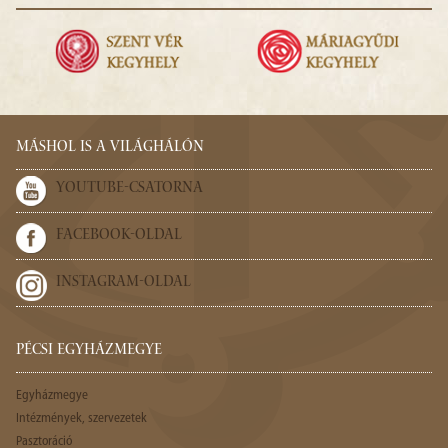
MÁSHOL IS A VILÁGHÁLÓN
YOUTUBE-CSATORNA
FACEBOOK-OLDAL
INSTAGRAM-OLDAL
PÉCSI EGYHÁZMEGYE
Egyházmegye
Intézmények, szervezetek
Pasztoráció