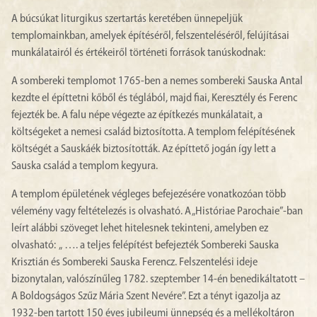
A búcsúkat liturgikus szertartás keretében ünnepeljük
templomainkban, amelyek építéséről, felszenteléséről, felújításai
munkálatairól és értékeiről történeti források tanúskodnak:
A sombereki templomot 1765-ben a nemes sombereki Sauska Antal
kezdte el építtetni kőből és téglából, majd fiai, Keresztély és Ferenc
fejezték be. A falu népe végezte az építkezés munkálatait, a
költségeket a nemesi család biztosította. A templom felépítésének
költségét a Sauskáék biztosították. Az építtető jogán így lett a
Sauska család a templom kegyura.
A templom épületének végleges befejezésére vonatkozóan több
vélemény vagy feltételezés is olvasható. A „Históriae Parochaie”-ban
leírt alábbi szöveget lehet hitelesnek tekinteni, amelyben ez
olvasható: „ …. a teljes felépítést befejezték Sombereki Sauska
Krisztián és Sombereki Sauska Ferencz. Felszentelési ideje
bizonytalan, valószínűleg 1782. szeptember 14-én benedikáltatott –
A Boldogságos Szűz Mária Szent Nevére”. Ezt a tényt igazolja az
1932-ben tartott 150 éves jubileumi ünnepség és a mellékoltáron