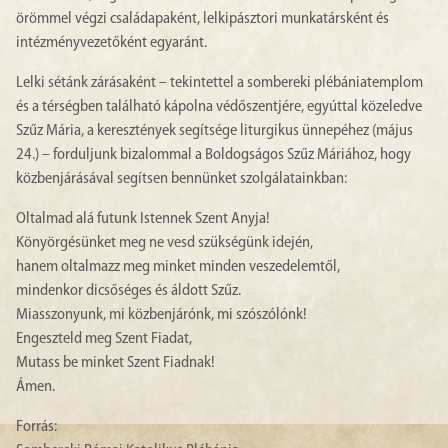
örömmel végzi családapaként, lelkipásztori munkatársként és
intézményvezetőként egyaránt.
Lelki sétánk zárásaként – tekintettel a sombereki plébániatemplom
és a térségben található kápolna védőszentjére, egyúttal közeledve
Szűz Mária, a keresztények segítsége liturgikus ünnepéhez (május
24.) – forduljunk bizalommal a Boldogságos Szűz Máriához, hogy
közbenjárásával segítsen bennünket szolgálatainkban:
Oltalmad alá futunk Istennek Szent Anyja!
Könyörgésünket meg ne vesd szükségünk idején,
hanem oltalmazz meg minket minden veszedelemtől,
mindenkor dicsőséges és áldott Szűz.
Miasszonyunk, mi közbenjárónk, mi szószólónk!
Engeszteld meg Szent Fiadat,
Mutass be minket Szent Fiadnak!
Ámen.
Forrás: