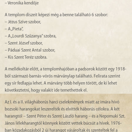
– Veronika kendője
A templom díszeit képezi még a benne található 6 szobor:
– Jézus Szíve szobor,
– A „Pieta”,
– A „Lourdi Szűzanya” szobra,
– Szent József szobor,
– Páduai Szent Antal szobor,
– Kis Szent Teréz szobra.
A mellékoltár előtt, a templomhajóban a padsorok között egy 1918-
ból származó barnás-vörös márványlap található. Felirata szerint
egy sír fedlapja lehet. A márvány több helyen törött, de ki lehet
következtetni, hogy valakit ide temethettek el.
Az I. és a II. világháborús harci cselekmények miatt az imára hívó
bozsoki harangokat leszerelték és elvitték háborús célokra. A két
harangtól – Szent Péter és Szent László harang – és a Nepomuki Szt.
János lélekharangtól könnyek között vettek búcsút a hívek. 1976-
ban közadakozásból 2 új harangot vásároltak és szenteltek fel a