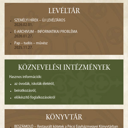
LEVÉLTÁR
SZEMÉLYI HÍREK – ÚJ LEVÉLTÁROS
2026.02.01.
E-ARCHIVUM – INFORMATIKAI PROBLÉMA
2026.01.27.
Pap – tudós – művész
2025.11.27.
KÖZNEVELÉSI INTÉZMÉNYEK
Hasznos információk:
az óvodák, iskolák életéről,
beiratkozásról,
előkészítő foglalkozásokról
KÖNYVTÁR
BESZÁMOLÓ – Restaurált kötetek a Pécsi Egyházmegyei Könyvtárban