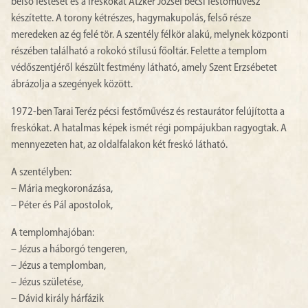
belső festését és a freskókat Atzker József bécsi festőművész
készítette. A torony kétrészes, hagymakupolás, felső része
meredeken az ég felé tör. A szentély félkör alakú, melynek központi
részében található a rokokó stílusú főoltár. Felette a templom
védőszentjéről készült festmény látható, amely Szent Erzsébetet
ábrázolja a szegények között.
1972-ben Tarai Teréz pécsi festőművész és restaurátor felújította a
freskókat. A hatalmas képek ismét régi pompájukban ragyogtak. A
mennyezeten hat, az oldalfalakon két freskó látható.
A szentélyben:
– Mária megkoronázása,
– Péter és Pál apostolok,
A templomhajóban:
– Jézus a háborgó tengeren,
– Jézus a templomban,
– Jézus születése,
– Dávid király hárfázik