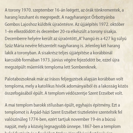
A torony 1970. szeptember 16-án leégett, az órák tönkrementek, a
harang lezuhant és megrepedt. A nagyharangot Őrbottyánba
Gombos Lajoshoz küldték újraöntésre. Az újjáépítés 1972. október
1-én elkezdődött és december 20-ra elkészült a torony sisakja.
Decemberre helyére került az újraöntött „A” hangú és a 427 kg súlyú
Szűz Mária nevére felszentelt nagyharang is. Jelenleg két harang
lakik a toronyban. A sisakrész teljes újjáépítése a korábbinál
karcsúbb formában 1973. június végére fejeződött be, ezzel újra
megszépült műemlék temploma lett Sombereknek.
Palotabozsoknak már az írásos feljegyzések alapján korábban volt
temploma, mely a katolikus hívők adományaiból és a lakosság közös
összefogásából épült. A templom védőszentje Szent Erzsébet volt.
A mai templom barokk stílusban épült, egyhajós építmény. Ezt a
templomot is Árpád-házi Szent Erzsébet tiszteletére szentelték fel
valószínűleg 1774-ben, ezért tartjuk november 19-én a búcsú
napját, mely a község legnagyobb ünnepe. 1867-ben a templom