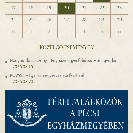
17
18
19
20
21
22
23
24
25
26
27
28
29
30
31
1
2
3
4
5
6
KÖZELGŐ ESEMÉNYEK
Nagyboldogasszony – Egyházmegyei főbúcsú Máriagyűdön
- 2026.08.15.
KOVÁSZ – Egyházmegyei családi fesztivál
- 2026.08.20.