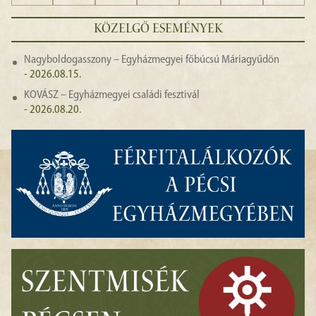
KÖZELGŐ ESEMÉNYEK
Nagyboldogasszony – Egyházmegyei főbúcsú Máriagyűdön
- 2026.08.15.
KOVÁSZ – Egyházmegyei családi fesztivál
- 2026.08.20.