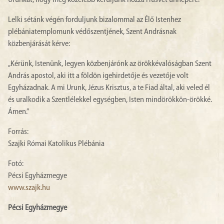
Urunkat, hogy még közelebb kerüljünk hozzá Húsvét ünnepére!
Lelki sétánk végén forduljunk bizalommal az Élő Istenhez
plébániatemplomunk védőszentjének, Szent Andrásnak
közbenjárását kérve:
„Kérünk, Istenünk, legyen közbenjárónk az örökkévalóságban Szent
András apostol, aki itt a földön igehirdetője és vezetője volt
Egyházadnak. A mi Urunk, Jézus Krisztus, a te Fiad által, aki veled él
és uralkodik a Szentlélekkel egységben, Isten mindörökkön-örökké.
Ámen.”
Forrás:
Szajki Római Katolikus Plébánia
Fotó:
Pécsi Egyházmegye
www.szajk.hu
Pécsi Egyházmegye