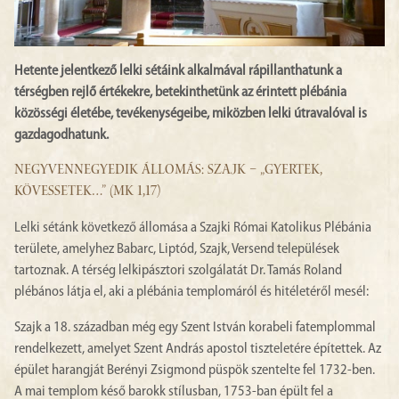
Hetente jelentkező lelki sétáink alkalmával rápillanthatunk a
térségben rejlő értékekre, betekinthetünk az érintett plébánia
közösségi életébe, tevékenységeibe, miközben lelki útravalóval is
gazdagodhatunk.
NEGYVENNEGYEDIK ÁLLOMÁS: SZAJK – „GYERTEK,
KÖVESSETEK…” (MK 1,17)
Lelki sétánk következő állomása a Szajki Római Katolikus Plébánia
területe, amelyhez Babarc, Liptód, Szajk, Versend települések
tartoznak. A térség lelkipásztori szolgálatát Dr. Tamás Roland
plébános látja el, aki a plébánia templomáról és hitéletéről mesél:
Szajk a 18. században még egy Szent István korabeli fatemplommal
rendelkezett, amelyet Szent András apostol tiszteletére építettek. Az
épület harangját Berényi Zsigmond püspök szentelte fel 1732-ben.
A mai templom késő barokk stílusban, 1753-ban épült fel a