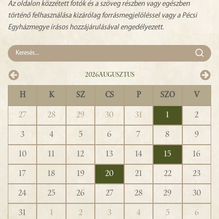
Az oldalon közzétett fotók és a szöveg részben vagy egészben
történő felhasználása kizárólag forrásmegjelöléssel vagy a Pécsi
Egyházmegye írásos hozzájárulásával engedélyezett.
2026
Augusztus
H
K
SZ
CS
P
SZO
V
27
28
29
30
31
1
2
3
4
5
6
7
8
9
10
11
12
13
14
15
16
17
18
19
20
21
22
23
24
25
26
27
28
29
30
31
1
2
3
4
5
6