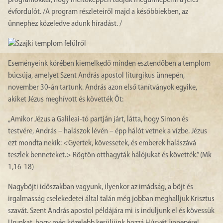
programokkal, hogy méltóképpen tudjuk megünnepelni a jeles
évfordulót. /A program részleteiről majd a későbbiekben, az
ünnephez közeledve adunk híradást. /
Eseményeink körében kiemelkedő minden esztendőben a templom
búcsúja, amelyet Szent András apostol liturgikus ünnepén,
november 30-án tartunk. András azon első tanítványok egyike,
akiket Jézus meghívott és követték Őt:
„Amikor Jézus a Galileai-tó partján járt, látta, hogy Simon és
testvére, András – halászok lévén – épp hálót vetnek a vízbe. Jézus
ezt mondta nekik: <Gyertek, kövessetek, és emberek halászává
teszlek benneteket.> Rögtön otthagyták hálójukat és követték.” (Mk
1,16-18)
Nagyböjti időszakban vagyunk, ilyenkor az imádság, a böjt és
irgalmasság cselekedetei által talán még jobban meghalljuk Krisztus
szavát. Szent András apostol példájára mi is induljunk el és kövessük