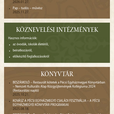
2026.01.27.
Pap – tudós – művész
2025.11.27.
KÖZNEVELÉSI INTÉZMÉNYEK
Hasznos információk:
az óvodák, iskolák életéről,
beiratkozásról,
előkészítő foglalkozásokról
KÖNYVTÁR
BESZÁMOLÓ – Restaurált kötetek a Pécsi Egyházmegyei Könyvtárban
– Nemzeti Kulturális Alap Közgyűjtemények Kollégiuma 2024
(Restaurálási napló)
2025.10.21.
KOVÁSZ A PÉCSI EGYHÁZMEGYE CSALÁDI FESZTIVÁLJA – A PÉCSI
EGYHÁZMEGYEI KÖNYVTÁR PROGRAMJAI
2025.08.18.