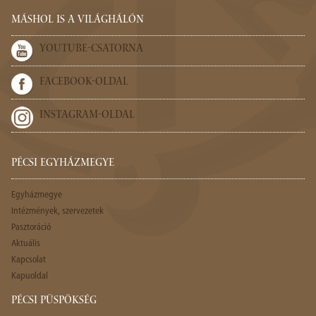
MÁSHOL IS A VILÁGHÁLÓN
YOUTUBE-CSATORNA
FACEBOOK-OLDAL
INSTAGRAM-OLDAL
PÉCSI EGYHÁZMEGYE
Egyházmegye
Intézmények, szervezetek
Pasztoráció
Aktuális
Kapcsolat
Kapuoldal
PÉCSI PÜSPÖKSÉG