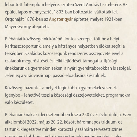
lebontott fatemplom helyére, szintén Szent András tiszteletére. Az
épület lapos mennyezetét 1803-ban boltozattal váltották fel.
Orgonáját 1878-ban az
Angster gyár
építette, melyet 1921-ben
Mayer György átépített.
Plébániai közösségeink köréből fontos szerepet tölt be a helyi
Karitászcsoportunk, amely a hátrányos helyzetben élőket segíti a
térségben. Családos közösségünk rendszeres összejöveteleivel a
családok megerősítését és lelki fejlődését támogatja. Ifjúsági
énekkarunk a gyermekmiséken, a nyári gyerektáborokban is szolgál.
Jelenleg a virágvasárnapi passió előadására készülnek.
Közösségi házunk – amelyet leginkább a gyermekek vesznek
igénybe – lehetővé teszi a közösségi összejöveteleket, programokra
való készületet.
Plébániánknak az idei esztendőben lesz a 250 éves évfordulója. Ezen
alkalomból 2022. május 20-22. között háromnapos triduum-ot
tartunk, kiegészítve minden korosztály számára tervezett színes