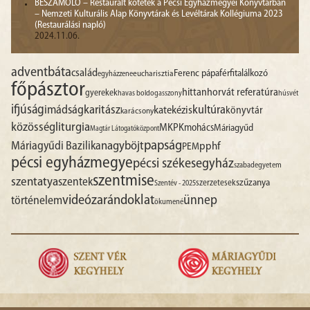
BESZÁMOLÓ – Restaurált kötetek a Pécsi Egyházmegyei Könyvtárban
– Nemzeti Kulturális Alap Könyvtárak és Levéltárak Kollégiuma 2023
(Restaurálási napló)
2024.11.06.
advent
báta
család
Ferenc pápa
férfitalálkozó
egyházzene
eucharisztia
főpásztor
hittan
horvát referatúra
gyerekek
havas boldogasszony
húsvét
ifjúság
imádság
karitász
kultúra
katekézis
könyvtár
karácsony
liturgia
közösség
MKPK
mohács
Máriagyűd
Magtár Látogatóközpont
papság
nagyböjt
Máriagyűdi Bazilika
pphf
PEM
pécsi egyházmegye
pécsi székesegyház
szabadegyetem
szentmise
szentatya
szentek
szűzanya
szerzetesek
Szentév - 2025
videó
zarándoklat
ünnep
történelem
ökumené