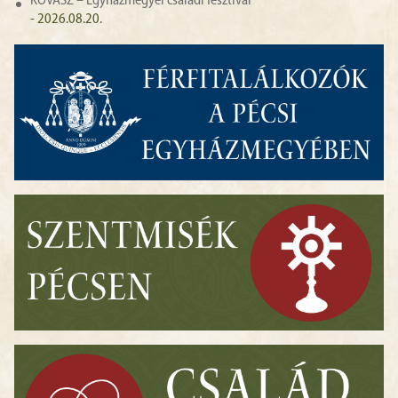
KOVÁSZ – Egyházmegyei családi fesztivál
- 2026.08.20.