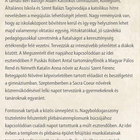
A tamási Béri Balogh Ádám Katolikus Gimnázium, Kollégium,
Általános Iskola és Szent Balázs Tagóvodája a katolikus hitre
nevelésben a megújulás lehetőségét jelenti. Nagy reményünk van,
hogy az iskolaközpont bővítésre kerül és így egy helyszínen lehet
majd valamennyi oktatási egység. Hitoktatókkal, jó szándékú
pedagógusokkal szeretnénk a fiatalságot a kereszténység
értékrendje felé vezetni. Tervezzük az intenzívebb jelenlétet a diákok
között. A Megszentelt élet napjához kapcsolódóan az idei
esztendőben P. Puskás Róbert Antal tartományfőnök a Magyar Pálos
Rend és Németh Katalin Anna nővér az Assisi Szent Ferenc
Betegápoló Nővérei képviseletében tartott előadást és beszélgetést
a gimnáziumban. Szeptemberben a Sacra Coeur nővérek
közreműködésével lelki napot tervezünk a gyermekeknek és
tanároknak egyaránt.
Fontosnak tartjuk a közös ünneplést is. Nagyboldogasszony
tiszteletére felszentelt plébániatemplomunk búcsújához
kapcsolódóan családi napot tartottunk a múlt esztendőben. Az idei
évben a templom és plébánia épület felújítási munkálatainak