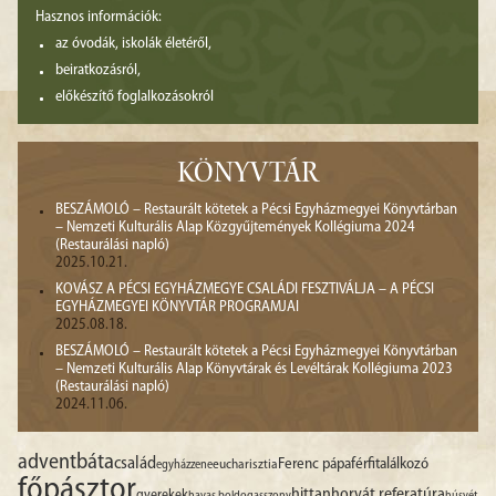
Hasznos információk:
az óvodák, iskolák életéről,
beiratkozásról,
előkészítő foglalkozásokról
KÖNYVTÁR
BESZÁMOLÓ – Restaurált kötetek a Pécsi Egyházmegyei Könyvtárban
– Nemzeti Kulturális Alap Közgyűjtemények Kollégiuma 2024
(Restaurálási napló)
2025.10.21.
KOVÁSZ A PÉCSI EGYHÁZMEGYE CSALÁDI FESZTIVÁLJA – A PÉCSI
EGYHÁZMEGYEI KÖNYVTÁR PROGRAMJAI
2025.08.18.
BESZÁMOLÓ – Restaurált kötetek a Pécsi Egyházmegyei Könyvtárban
– Nemzeti Kulturális Alap Könyvtárak és Levéltárak Kollégiuma 2023
(Restaurálási napló)
2024.11.06.
advent
báta
család
Ferenc pápa
férfitalálkozó
egyházzene
eucharisztia
főpásztor
hittan
horvát referatúra
gyerekek