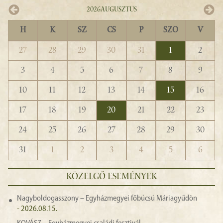
2026
Augusztus
H
K
SZ
CS
P
SZO
V
27
28
29
30
31
1
2
3
4
5
6
7
8
9
10
11
12
13
14
15
16
17
18
19
20
21
22
23
24
25
26
27
28
29
30
31
1
2
3
4
5
6
KÖZELGŐ ESEMÉNYEK
Nagyboldogasszony – Egyházmegyei főbúcsú Máriagyűdön
- 2026.08.15.