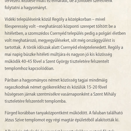
tervezett kezdése miatt ez elmaradt, de a jövőben szeretnénk
folytatni a hagyományt.
Vidéki településeink közül Regöly a középkorban – mivel
főesperesség volt –meghatározó központi szerepet töltött be a
hitéletben, a szomszédos Csernyéd település pedig a polgári életben
volt meghatározó, megyegyűléseket, sőt még országgyűlést is
tartottak. A török időszak alatt Csernyéd elnéptelenedett. Regöly a
mai napig büszke hitéleti múltjára és nagyon jó kis közösség
működik 40-45 fővel a Szent György tiszteletére felszentelt
templomhoz kapcsolódóan.
Páriban a hagyományos német közösség tagjai mindmáig
ragaszkodnak német gyökereikhez és közülük 15-20 fővel
hűségesen járnak szentmisékre vasárnaponként a Szent Mihály
tiszteletére felszentelt templomba.
Fürged korábban tanyaközpontként működött. A faluban található
Jézus Szíve templomot egy régi magtár épületéből alakították ki.