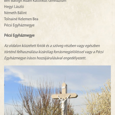
Béri Balogh Ádám Katolikus Gimnázium
Hegyi László
Németh Bálint
Tolnainé Kelemen Bea
Pécsi Egyházmegye
Pécsi Egyházmegye
Az oldalon közzétett fotók és a szöveg részben vagy egészben
történő felhasználása kizárólag forrásmegjelöléssel vagy a Pécsi
Egyházmegye írásos hozzájárulásával engedélyezett.