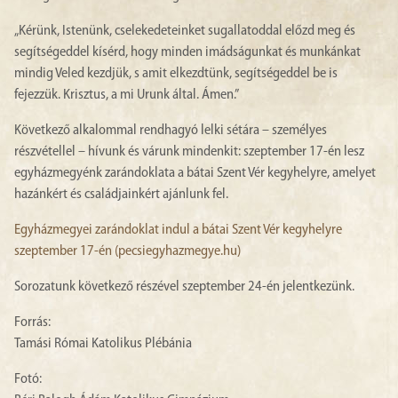
„Kérünk, Istenünk, cselekedeteinket sugallatoddal előzd meg és
segítségeddel kísérd, hogy minden imádságunkat és munkánkat
mindig Veled kezdjük, s amit elkezdtünk, segítségeddel be is
fejezzük. Krisztus, a mi Urunk által. Ámen.”
Következő alkalommal rendhagyó lelki sétára – személyes
részvétellel – hívunk és várunk mindenkit: szeptember 17-én lesz
egyházmegyénk zarándoklata a bátai Szent Vér kegyhelyre, amelyet
hazánkért és családjainkért ajánlunk fel.
Egyházmegyei zarándoklat indul a bátai Szent Vér kegyhelyre
szeptember 17-én (pecsiegyhazmegye.hu)
Sorozatunk következő részével szeptember 24-én jelentkezünk.
Forrás:
Tamási Római Katolikus Plébánia
Fotó: