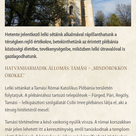
Hetente jelentkező lelki sétáink alkalmával rápillanthatunk a
térségben rejlő értékekre, betekinthetünk az érintett plébánia
közösségi életébe, tevékenységeibe, miközben lelki útravalóval is
gazdagodhatunk.
HATVANHARMADIK ÁLLOMÁS: TAMÁSI – „MINDÖRÖKKÖN
ÖRÖKKÉ.”
Lelki sétánkat a Tamási Római Katolikus Plébánia területén
folytatjuk. A plébániához tartozó települések – Fürged, Pári, Regöly,
Tamási – lelkipásztori szolgálatát Csibi Imre plébános látja el, aki a
térség hitéletéről mesél:
Tamási történelme a késő vaskorig nyúlik vissza. A római korszakban
már jelen lehetett itt a kereszténység, erről tanúskodnak a templom