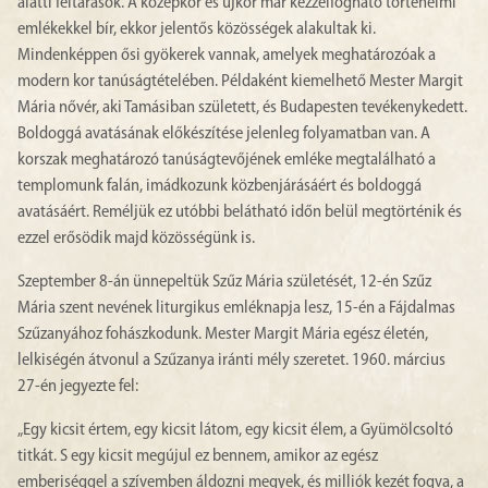
alatti feltárások. A középkor és újkor már kézzelfogható történelmi
emlékekkel bír, ekkor jelentős közösségek alakultak ki.
Mindenképpen ősi gyökerek vannak, amelyek meghatározóak a
modern kor tanúságtételében. Példaként kiemelhető Mester Margit
Mária nővér, aki Tamásiban született, és Budapesten tevékenykedett.
Boldoggá avatásának előkészítése jelenleg folyamatban van. A
korszak meghatározó tanúságtevőjének emléke megtalálható a
templomunk falán, imádkozunk közbenjárásáért és boldoggá
avatásáért. Reméljük ez utóbbi belátható időn belül megtörténik és
ezzel erősödik majd közösségünk is.
Szeptember 8-án ünnepeltük Szűz Mária születését, 12-én Szűz
Mária szent nevének liturgikus emléknapja lesz, 15-én a Fájdalmas
Szűzanyához fohászkodunk. Mester Margit Mária egész életén,
lelkiségén átvonul a Szűzanya iránti mély szeretet. 1960. március
27-én jegyezte fel:
„Egy kicsit értem, egy kicsit látom, egy kicsit élem, a Gyümölcsoltó
titkát. S egy kicsit megújul ez bennem, amikor az egész
emberiséggel a szívemben áldozni megyek, és milliók kezét fogva, a