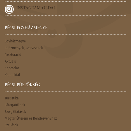
INSTAGRAM-OLDAL
PÉCSI EGYHÁZMEGYE
Egyházmegye
Intézmények, szervezetek
Pasztoráció
Aktuális
Kapcsolat
Kapuoldal
PÉCSI PÜSPÖKSÉG
Turisztika
Látogatóknak
Szolgáltatások
Magtár Étterem és Rendezvényház
Szállások