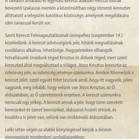
A Tamásin áthaladó és egymást kereszt alakban metsző főutak
bevezető szakaszai mentén a közelmúltban négy útmenti keresztet
állíttatott a település katolikus közössége, amelynek megáldására
idén tavasszal került sor.
Szent Kereszt Felmagasztalásának ünnepéhez (szeptember 14.)
közeledünk. A kereszt üdvösségünk jele, hitünk megvallásának
csodálatos alkalma, lehetősége. Nagypénteken elhangzik
hitvallásunk: Imádunk téged Krisztus és áldunk téged, mert szent
kereszted által megváltottad a világot. Jézus Krisztus keresztje az
üdvösség jele, az üdvösség jelvénye számunkra. Amikor fölemeljük a
kereszt jelét, ezzel együtt hitet teszünk arról, hogy itt vagyunk, jelen
vagyunk, még inkább, hogy velünk van Jézus Krisztus, az Ő
áldozatában, az Ő szeretetének erejében. A kereszt számunkra
nemcsak egy jelkép. A kereszt annak a jele, hogy Isten szeretett
bennünket és szeret bennünket, áldozatot hozott értünk, és
továbbra is jelen van, velünk van örökkévaló áldozatában.
Lelki sétán végén az alábbi könyörgéssel kérjük a Jóisten
támogatását mindenkori szolgálatunkhoz: