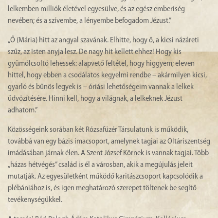
lelkemben milliók életével egyesülve, és az egész emberiség
nevében; és a szívembe, a lényembe befogadom Jézust.”
„Ő (Mária) hitt az angyal szavának. Elhitte, hogy ő, a kicsi názáreti
szűz, az Isten anyja lesz. De nagy hit kellett ehhez! Hogy kis
gyümölcsoltó lehessek: alapvető feltétel, hogy higgyem; eleven
hittel, hogy ebben a csodálatos kegyelmi rendbe – akármilyen kicsi,
gyarló és bűnös legyek is – óriási lehetőségeim vannak a lelkek
üdvözítésére. Hinni kell, hogy a világnak, a lelkeknek Jézust
adhatom.”
Közösségeink sorában két Rózsafüzér Társulatunk is működik,
továbbá van egy bázis imacsoport, amelynek tagjai az Oltáriszentség
imádásában járnak élen. A Szent József Körnek is vannak tagjai. Több
„házas hétvégés” család is él a városban, akik a megújulás jeleit
mutatják. Az egyesületként működő karitászcsoport kapcsolódik a
plébániához is, és igen meghatározó szerepet töltenek be segítő
tevékenységükkel.