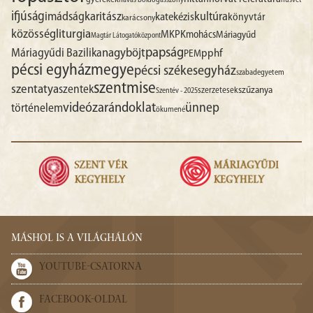
havas boldogasszony
húsvét
ifjúság
imádság
karitász
kultúra
katekézis
könyvtár
karácsony
liturgia
közösség
MKPK
mohács
Máriagyűd
Magtár Látogatóközpont
papság
nagyböjt
Máriagyűdi Bazilika
pphf
PEM
pécsi egyházmegye
pécsi székesegyház
szabadegyetem
szentmise
szentatya
szentek
szűzanya
szerzetesek
Szentév - 2025
videó
zarándoklat
ünnep
történelem
ökumené
MÁSHOL IS A VILÁGHÁLÓN
YOUTUBE-CSATORNA
FACEBOOK-OLDAL