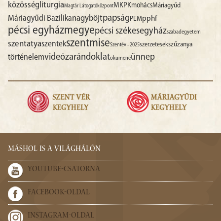
liturgia
közösség
MKPK
mohács
Máriagyűd
Magtár Látogatóközpont
papság
nagyböjt
Máriagyűdi Bazilika
pphf
PEM
pécsi egyházmegye
pécsi székesegyház
szabadegyetem
szentmise
szentatya
szentek
szűzanya
szerzetesek
Szentév - 2025
videó
zarándoklat
ünnep
történelem
ökumené
MÁSHOL IS A VILÁGHÁLÓN
YOUTUBE-CSATORNA
FACEBOOK-OLDAL
INSTAGRAM-OLDAL