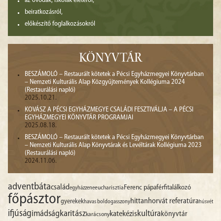
az óvodák, iskolák életéről,
beiratkozásról,
előkészítő foglalkozásokról
KÖNYVTÁR
BESZÁMOLÓ – Restaurált kötetek a Pécsi Egyházmegyei Könyvtárban
– Nemzeti Kulturális Alap Közgyűjtemények Kollégiuma 2024
(Restaurálási napló)
2025.10.21.
KOVÁSZ A PÉCSI EGYHÁZMEGYE CSALÁDI FESZTIVÁLJA – A PÉCSI
EGYHÁZMEGYEI KÖNYVTÁR PROGRAMJAI
2025.08.18.
BESZÁMOLÓ – Restaurált kötetek a Pécsi Egyházmegyei Könyvtárban
– Nemzeti Kulturális Alap Könyvtárak és Levéltárak Kollégiuma 2023
(Restaurálási napló)
2024.11.06.
advent
báta
család
Ferenc pápa
férfitalálkozó
egyházzene
eucharisztia
főpásztor
hittan
horvát referatúra
gyerekek
havas boldogasszony
húsvét
ifjúság
imádság
karitász
kultúra
katekézis
könyvtár
karácsony