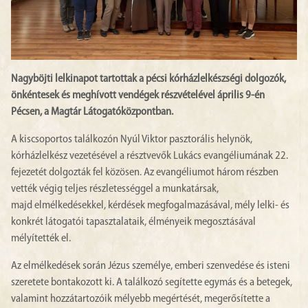
Nagyböjti lelkinapot tartottak a pécsi kórházlelkészségi dolgozók,
önkéntesek és meghívott vendégek részvételével április 9-én
Pécsen, a Magtár Látogatóközpontban.
A kiscsoportos találkozón Nyúl Viktor pasztorális helynök,
kórházlelkész vezetésével a résztvevők Lukács evangéliumának 22.
fejezetét dolgozták fel közösen. Az evangéliumot három részben
vették végig teljes részletességgel a munkatársak,
majd elmélkedésekkel, kérdések megfogalmazásával, mély lelki- és
konkrét látogatói tapasztalataik, élményeik megosztásával
mélyítették el.
Az elmélkedések során Jézus személye, emberi szenvedése és isteni
szeretete bontakozott ki. A találkozó segítette egymás és a betegek,
valamint hozzátartozóik mélyebb megértését, megerősítette a