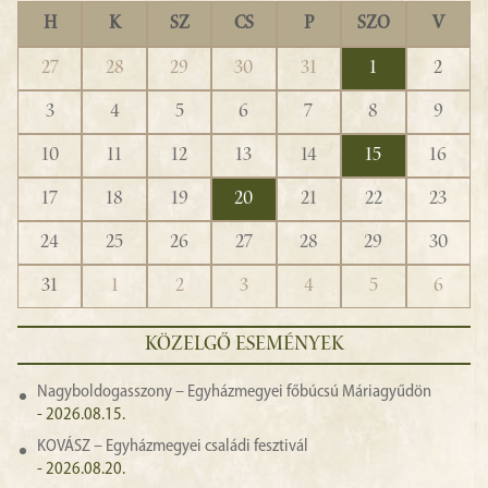
H
K
SZ
CS
P
SZO
V
27
28
29
30
31
1
2
3
4
5
6
7
8
9
10
11
12
13
14
15
16
17
18
19
20
21
22
23
24
25
26
27
28
29
30
31
1
2
3
4
5
6
KÖZELGŐ ESEMÉNYEK
Nagyboldogasszony – Egyházmegyei főbúcsú Máriagyűdön
- 2026.08.15.
KOVÁSZ – Egyházmegyei családi fesztivál
- 2026.08.20.