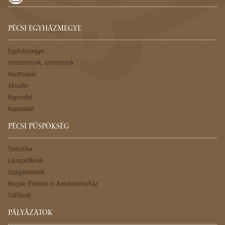
PÉCSI EGYHÁZMEGYE
Egyházmegye
Intézmények, szervezetek
Pasztoráció
Aktuális
Kapcsolat
Kapuoldal
PÉCSI PÜSPÖKSÉG
Turisztika
Látogatóknak
Szolgáltatások
Magtár Étterem és Rendezvényház
Szállások
PÁLYÁZATOK