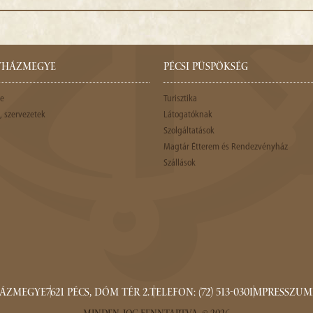
GYHÁZMEGYE
PÉCSI PÜSPÖKSÉG
e
Turisztika
 szervezetek
Látogatóknak
Szolgáltatások
Magtár Étterem és Rendezvényház
Szállások
HÁZMEGYE
7621 PÉCS, DÓM TÉR 2.
TELEFON: (72) 513-030
IMPRESSZUM