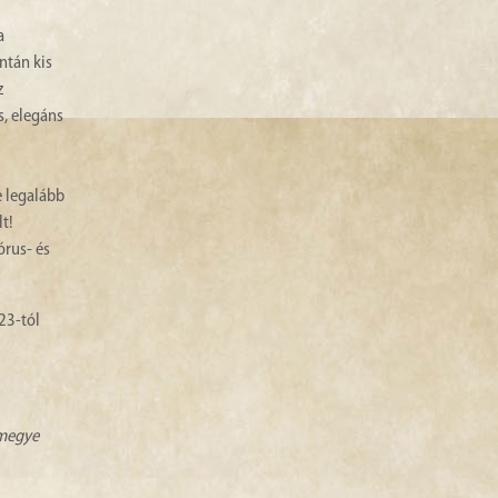
a
ntán kis
z
s, elegáns
e legalább
t!
órus- és
23-tól
zmegye