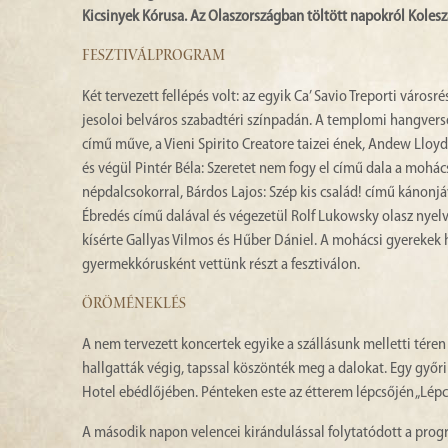
Kicsinyek Kórusa. Az Olaszországban töltött napokról Kolesz
FESZTIVÁLPROGRAM
Két tervezett fellépés volt: az egyik Ca’ Savio Treporti vá
jesoloi belváros szabadtéri színpadán. A templomi hangver
című műve, a Vieni Spirito Creatore taizei ének, Andew Lloy
és végül Pintér Béla: Szeretet nem fogy el című dala a mohá
népdalcsokorral, Bárdos Lajos: Szép kis család! című kánonj
Ébredés című dalával és végezetül Rolf Lukowsky olasz nyel
kísérte Gallyas Vilmos és Hűber Dániel. A mohácsi gyerekek 
gyermekkórusként vettünk részt a fesztiválon.
ÖRÖMÉNEKLÉS
A nem tervezett koncertek egyike a szállásunk melletti téren 
hallgatták végig, tapssal köszönték meg a dalokat. Egy győri
Hotel ebédlőjében. Pénteken este az étterem lépcsőjén „Lépc
A második napon velencei kirándulással folytatódott a progr