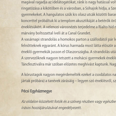
magával ragadja az idelátogatókat, ránk is nagy hatással vo
ringatózása a kikötőben és a városban, a Sóhajok hídja, a Sz
gyermekeket. A hangulatos szűk kis olasz utcák közötti bar
koncerttel próbáltuk ki a templom akusztikáját a betérők ö
éneklésükért. A velencei városnézés terjedelme a Rialto híd me
márvány boltozattal íveli át a Canal Grandet.
A vasárnapi strandolás a homokos parton a szállodától pár
felnőtteknek egyaránt. A kórus harmada most látta először a 
éneklő gyermekük jusson el Olaszországba. A strandolás utá
A szervezőknek nagyon tetszett a mohácsi gyermekek éneklése 
Táncfesztiválra már szóban előzetes meghívást kaptunk. Nagyo
A kórustagok nagyon megérdemelték ezeket a csodálatos nap
jártak próbára) a tanévek zárásáig – legyen szó éneklésről, sz
Pécsi Egyházmegye
Az oldalon közzétett fotók és a szöveg részben vagy egészbe
írásos hozzájárulásával engedélyezett.