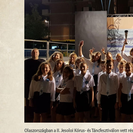
Olaszországban a II. Jesoloi Kórus- és Táncfesztiválon vett 