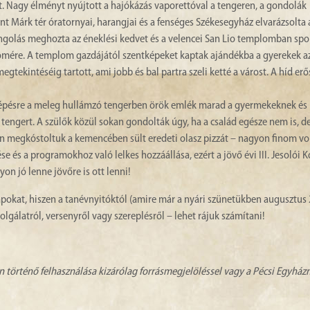
lt. Nagy élményt nyújtott a hajókázás vaporettóval a tengeren, a gondolák
ent Márk tér óratornyai, harangjai és a fenséges Székesegyház elvarázsolta 
angolás meghozta az éneklési kedvet és a velencei San Lio templomban spo
römére. A templom gazdájától szentképeket kaptak ajándékba a gyerekek a
gtekintéséig tartott, ami jobb és bal partra szeli ketté a várost. A híd erő
 lépésre a meleg hullámzó tengerben örök emlék marad a gyermekeknek és
tengert. A szülők közül sokan gondolták úgy, ha a család egésze nem is, d
n megkóstoltuk a kemencében sült eredeti olasz pizzát – nagyon finom vol
és a programokhoz való lelkes hozzáállása, ezért a jövő évi III. Jesolói K
n jó lenne jövőre is ott lenni!
okat, hiszen a tanévnyitóktól (amire már a nyári szünetükben augusztus 
olgálatról, versenyről vagy szereplésről – lehet rájuk számítani!
n történő felhasználása kizárólag forrásmegjelöléssel vagy a Pécsi Egyhá