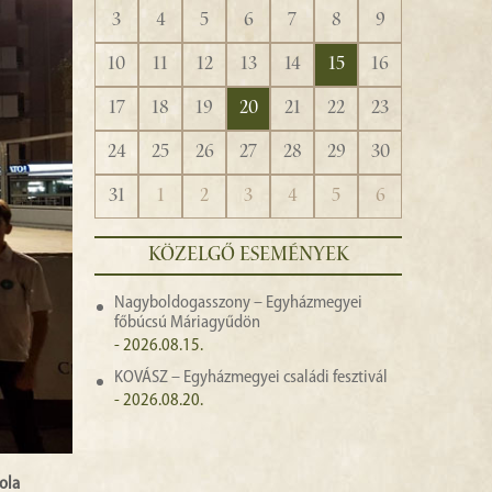
3
4
5
6
7
8
9
10
11
12
13
14
15
16
17
18
19
20
21
22
23
24
25
26
27
28
29
30
31
1
2
3
4
5
6
KÖZELGŐ ESEMÉNYEK
Nagyboldogasszony – Egyházmegyei
főbúcsú Máriagyűdön
- 2026.08.15.
KOVÁSZ – Egyházmegyei családi fesztivál
- 2026.08.20.
ola