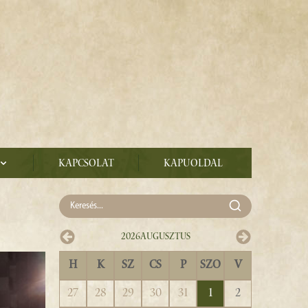
Kapcsolat
Kapuoldal
2026
Augusztus
H
K
SZ
CS
P
SZO
V
27
28
29
30
31
1
2