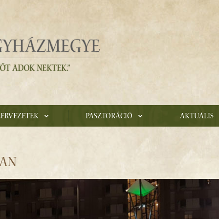
zervezetek
Pasztoráció
Aktuális
BAN