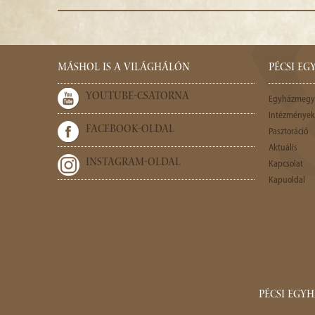
MÁSHOL IS A VILÁGHÁLÓN
PÉCSI E
YOUTUBE-CSATORNA
Egyházmegy
Intézmények,
FACEBOOK-OLDAL
Pasztoráció
Aktuális
INSTAGRAM-OLDAL
Kapcsolat
Kapuoldal
PÉCSI EGY