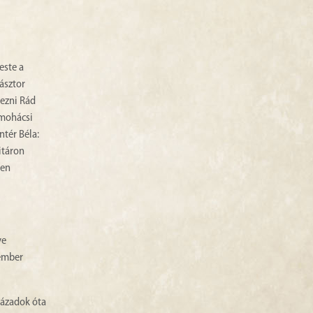
este a
ásztor
kezni Rád
 mohácsi
ntér Béla:
itáron
len
ve
Nember
zázadok óta