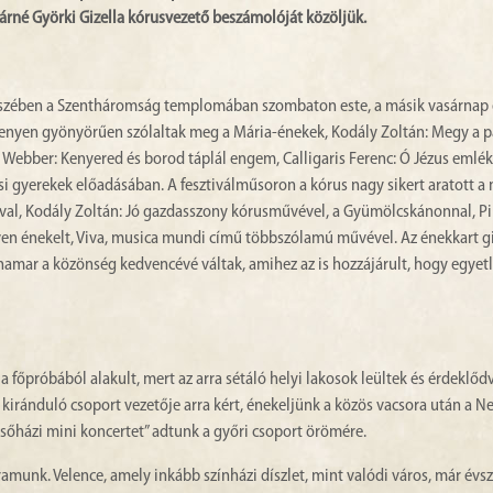
árné Györki Gizella kórusvezető beszámolóját közöljük.
rosrészében a Szentháromság templomában szombaton este, a másik vasárnap 
senyen gyönyörűen szólaltak meg a Mária-énekek, Kodály Zoltán: Megy a p
d Webber: Kenyered és borod táplál engem, Calligaris Ferenc: Ó Jézus emlé
csi gyerekek előadásában. A fesztiválműsoron a kórus nagy sikert aratott a
ával, Kodály Zoltán: Jó gazdasszony kórusművével, a Gyümölcskánonnal, Pi
ven énekelt, Viva, musica mundi című többszólamú művével. Az énekkart g
hamar a közönség kedvencévé váltak, amihez az is hozzájárult, hogy egyet
a főpróbából alakult, mert az arra sétáló helyi lakosok leültek és érdeklőd
 kiránduló csoport vezetője arra kért, énekeljünk a közös vacsora után a 
sőházi mini koncertet” adtunk a győri csoport örömére.
amunk. Velence, amely inkább színházi díszlet, mint valódi város, már évs