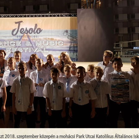
részt 2018. szeptember közepén a mohácsi Park Utcai Katolikus Általános Isk