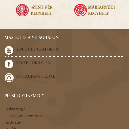
MÁSHOL IS A VILÁGHÁLÓN
YOUTUBE-CSATORNA
FACEBOOK-OLDAL
INSTAGRAM-OLDAL
PÉCSI EGYHÁZMEGYE
Egyházmegye
Intézmények, szervezetek
Pasztoráció