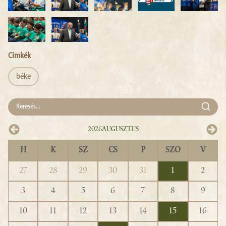
Címkék
béke
2026
Augusztus
H
K
SZ
CS
P
SZO
V
27
28
29
30
31
1
2
3
4
5
6
7
8
9
10
11
12
13
14
15
16