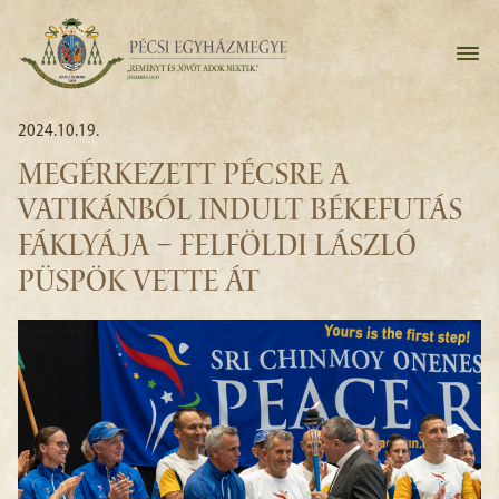
2024.10.19.
MEGÉRKEZETT PÉCSRE A
VATIKÁNBÓL INDULT BÉKEFUTÁS
FÁKLYÁJA – FELFÖLDI LÁSZLÓ
PÜSPÖK VETTE ÁT