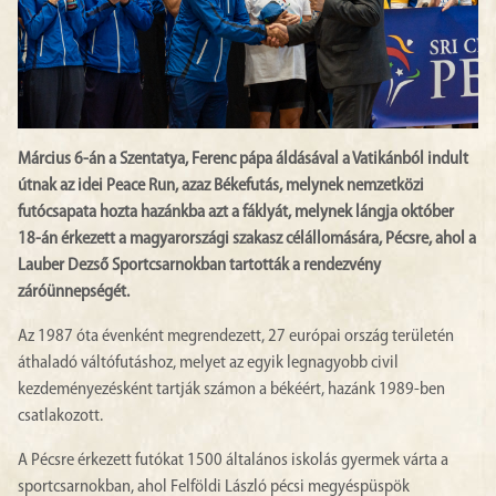
Március 6-án a Szentatya, Ferenc pápa áldásával a Vatikánból indult
útnak az idei Peace Run, azaz Békefutás, melynek nemzetközi
futócsapata hozta hazánkba azt a fáklyát, melynek lángja október
18-án érkezett a magyarországi szakasz célállomására, Pécsre, ahol a
Lauber Dezső Sportcsarnokban tartották a rendezvény
záróünnepségét.
Az 1987 óta évenként megrendezett, 27 európai ország területén
áthaladó váltófutáshoz, melyet az egyik legnagyobb civil
kezdeményezésként tartják számon a békéért, hazánk 1989-ben
csatlakozott.
A Pécsre érkezett futókat 1500 általános iskolás gyermek várta a
sportcsarnokban, ahol Felföldi László pécsi megyéspüspök