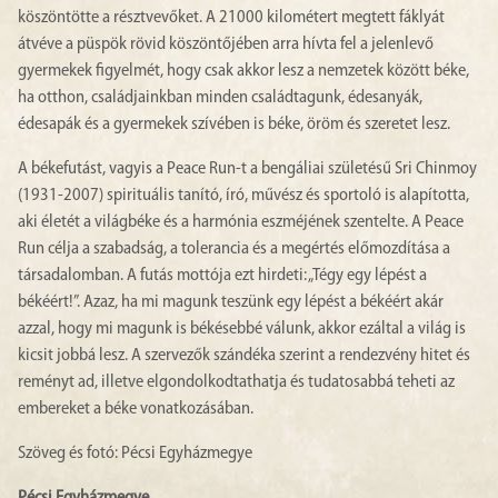
köszöntötte a résztvevőket. A 21000 kilométert megtett fáklyát
átvéve a püspök rövid köszöntőjében arra hívta fel a jelenlevő
gyermekek figyelmét, hogy csak akkor lesz a nemzetek között béke,
ha otthon, családjainkban minden családtagunk, édesanyák,
édesapák és a gyermekek szívében is béke, öröm és szeretet lesz.
A békefutást, vagyis a Peace Run-t a bengáliai születésű Sri Chinmoy
(1931-2007) spirituális tanító, író, művész és sportoló is alapította,
aki életét a világbéke és a harmónia eszméjének szentelte. A Peace
Run célja a szabadság, a tolerancia és a megértés előmozdítása a
társadalomban. A futás mottója ezt hirdeti: „Tégy egy lépést a
békéért!”. Azaz, ha mi magunk teszünk egy lépést a békéért akár
azzal, hogy mi magunk is békésebbé válunk, akkor ezáltal a világ is
kicsit jobbá lesz. A szervezők szándéka szerint a rendezvény hitet és
reményt ad, illetve elgondolkodtathatja és tudatosabbá teheti az
embereket a béke vonatkozásában.
Szöveg és fotó: Pécsi Egyházmegye