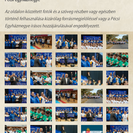
Pécsi Egyházmegye
Az oldalon közzétett fotók és a szöveg részben vagy egészben
történő felhasználása kizárólag forrásmegjelöléssel vagy a Pécsi
Egyházmegye írásos hozzájárulásával engedélyezett.