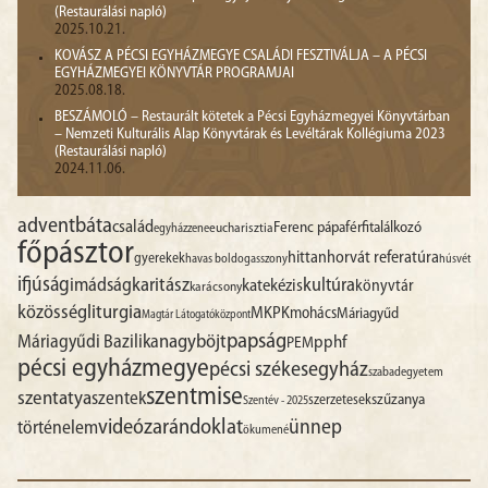
(Restaurálási napló)
2025.10.21.
KOVÁSZ A PÉCSI EGYHÁZMEGYE CSALÁDI FESZTIVÁLJA – A PÉCSI
EGYHÁZMEGYEI KÖNYVTÁR PROGRAMJAI
2025.08.18.
BESZÁMOLÓ – Restaurált kötetek a Pécsi Egyházmegyei Könyvtárban
– Nemzeti Kulturális Alap Könyvtárak és Levéltárak Kollégiuma 2023
(Restaurálási napló)
2024.11.06.
advent
báta
család
Ferenc pápa
férfitalálkozó
egyházzene
eucharisztia
főpásztor
hittan
horvát referatúra
gyerekek
havas boldogasszony
húsvét
ifjúság
imádság
karitász
kultúra
katekézis
könyvtár
karácsony
liturgia
közösség
MKPK
mohács
Máriagyűd
Magtár Látogatóközpont
papság
nagyböjt
Máriagyűdi Bazilika
pphf
PEM
pécsi egyházmegye
pécsi székesegyház
szabadegyetem
szentmise
szentatya
szentek
szűzanya
szerzetesek
Szentév - 2025
videó
zarándoklat
ünnep
történelem
ökumené