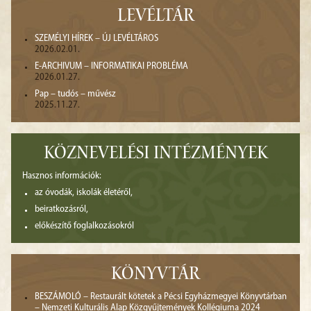
LEVÉLTÁR
SZEMÉLYI HÍREK – ÚJ LEVÉLTÁROS
2026.02.01.
E-ARCHIVUM – INFORMATIKAI PROBLÉMA
2026.01.27.
Pap – tudós – művész
2025.11.27.
KÖZNEVELÉSI INTÉZMÉNYEK
Hasznos információk:
az óvodák, iskolák életéről,
beiratkozásról,
előkészítő foglalkozásokról
KÖNYVTÁR
BESZÁMOLÓ – Restaurált kötetek a Pécsi Egyházmegyei Könyvtárban
– Nemzeti Kulturális Alap Közgyűjtemények Kollégiuma 2024