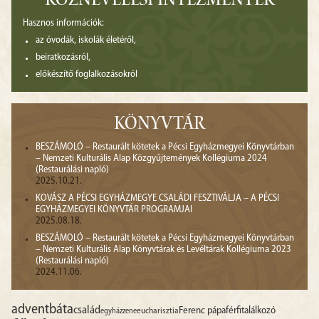
KÖZNEVELÉSI INTÉZMÉNYEK
Hasznos információk:
az óvodák, iskolák életéről,
beiratkozásról,
előkészítő foglalkozásokról
KÖNYVTÁR
BESZÁMOLÓ – Restaurált kötetek a Pécsi Egyházmegyei Könyvtárban
– Nemzeti Kulturális Alap Közgyűjtemények Kollégiuma 2024
(Restaurálási napló)
2025.10.21.
KOVÁSZ A PÉCSI EGYHÁZMEGYE CSALÁDI FESZTIVÁLJA – A PÉCSI
EGYHÁZMEGYEI KÖNYVTÁR PROGRAMJAI
2025.08.18.
BESZÁMOLÓ – Restaurált kötetek a Pécsi Egyházmegyei Könyvtárban
– Nemzeti Kulturális Alap Könyvtárak és Levéltárak Kollégiuma 2023
(Restaurálási napló)
2024.11.06.
advent
báta
család
Ferenc pápa
férfitalálkozó
egyházzene
eucharisztia