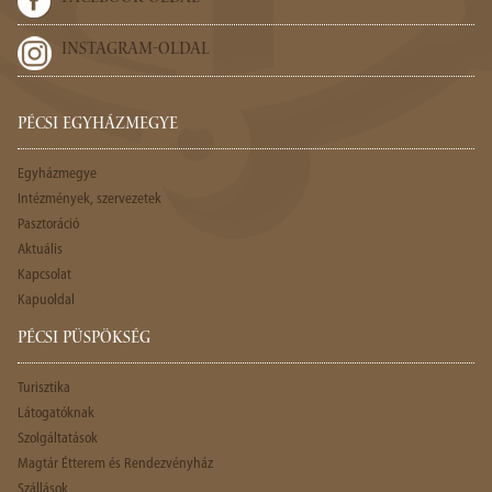
INSTAGRAM-OLDAL
PÉCSI EGYHÁZMEGYE
Egyházmegye
Intézmények, szervezetek
Pasztoráció
Aktuális
Kapcsolat
Kapuoldal
PÉCSI PÜSPÖKSÉG
Turisztika
Látogatóknak
Szolgáltatások
Magtár Étterem és Rendezvényház
Szállások