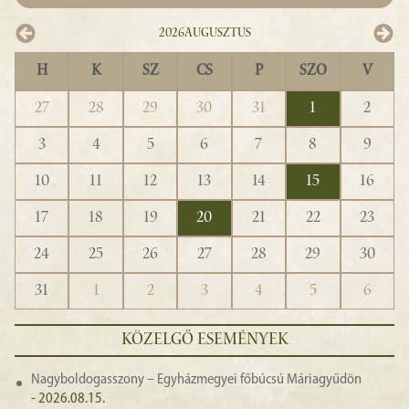
2026
Augusztus
H
K
SZ
CS
P
SZO
V
27
28
29
30
31
1
2
3
4
5
6
7
8
9
10
11
12
13
14
15
16
17
18
19
20
21
22
23
24
25
26
27
28
29
30
31
1
2
3
4
5
6
KÖZELGŐ ESEMÉNYEK
Nagyboldogasszony – Egyházmegyei főbúcsú Máriagyűdön
- 2026.08.15.