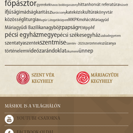
főpásztor
hittan
horvát referatúra
gyerekek
havas boldogasszony
húsvét
ifjúság
imádság
karitász
kultúra
katekézis
könyvtár
karácsony
liturgia
közösség
MKPK
mohács
Máriagyűd
Magtár Látogatóközpont
papság
nagyböjt
Máriagyűdi Bazilika
pphf
PEM
pécsi egyházmegye
pécsi székesegyház
szabadegyetem
szentmise
szentatya
szentek
szűzanya
szerzetesek
Szentév - 2025
videó
zarándoklat
ünnep
történelem
ökumené
MÁSHOL IS A VILÁGHÁLÓN
YOUTUBE-CSATORNA
FACEBOOK-OLDAL