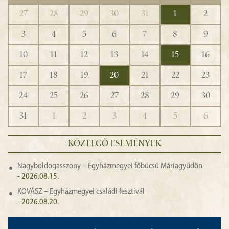
27
28
29
30
31
1
2
3
4
5
6
7
8
9
10
11
12
13
14
15
16
17
18
19
20
21
22
23
24
25
26
27
28
29
30
31
1
2
3
4
5
6
KÖZELGŐ ESEMÉNYEK
Nagyboldogasszony – Egyházmegyei főbúcsú Máriagyűdön
- 2026.08.15.
KOVÁSZ – Egyházmegyei családi fesztivál
- 2026.08.20.