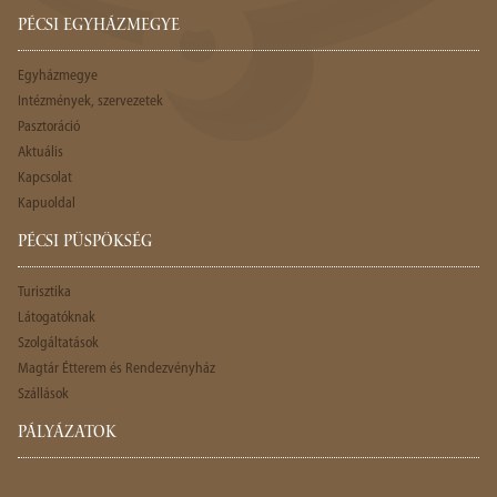
PÉCSI EGYHÁZMEGYE
Egyházmegye
Intézmények, szervezetek
Pasztoráció
Aktuális
Kapcsolat
Kapuoldal
PÉCSI PÜSPÖKSÉG
Turisztika
Látogatóknak
Szolgáltatások
Magtár Étterem és Rendezvényház
Szállások
PÁLYÁZATOK