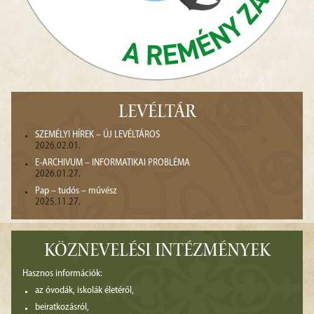
LEVÉLTÁR
SZEMÉLYI HÍREK – ÚJ LEVÉLTÁROS
2026.02.01.
E-ARCHIVUM – INFORMATIKAI PROBLÉMA
2026.01.27.
Pap – tudós – művész
2025.11.27.
KÖZNEVELÉSI INTÉZMÉNYEK
Hasznos információk:
az óvodák, iskolák életéről,
beiratkozásról,