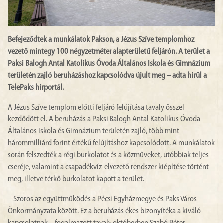
Befejeződtek a munkálatok Pakson, a Jézus Szíve templomhoz
vezető mintegy 100 négyzetméter alapterületű feljárón. A terület a
Paksi Balogh Antal Katolikus Óvoda Általános Iskola és Gimnázium
területén zajló beruházáshoz kapcsolódva újult meg – adta hírül a
TelePaks hírportál.
A Jézus Szíve templom előtti feljáró felújítása tavaly ősszel
kezdődött el. A beruházás a Paksi Balogh Antal Katolikus Óvoda
Általános Iskola és Gimnázium területén zajló, több mint
hárommilliárd forint értékű felújításhoz kapcsolódott. A munkálatok
során felszedték a régi burkolatot és a közműveket, utóbbiak teljes
cseréje, valamint a csapadékvíz-elvezető rendszer kiépítése történt
meg, illetve térkő burkolatot kapott a terület.
– Szoros az együttműködés a Pécsi Egyházmegye és Paks Város
Önkormányzata között. Ez a beruházás ékes bizonyítéka a kiváló