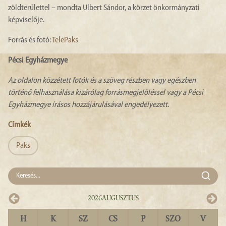
zöldterülettel – mondta Ulbert Sándor, a körzet önkormányzati
képviselője.
Forrás és fotó:
TelePaks
Pécsi Egyházmegye
Az oldalon közzétett fotók és a szöveg részben vagy egészben
történő felhasználása kizárólag forrásmegjelöléssel vagy a Pécsi
Egyházmegye írásos hozzájárulásával engedélyezett.
Címkék
Paks
2026
Augusztus
H
K
SZ
CS
P
SZO
V