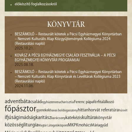
előkészítő foglalkozásokról
KÖNYVTÁR
BESZÁMOLÓ – Restaurált kötetek a Pécsi Egyházmegyei Könyvtárban
– Nemzeti Kulturális Alap Közgyűjtemények Kollégiuma 2024
(Restaurálási napló)
2025.10.21.
KOVÁSZ A PÉCSI EGYHÁZMEGYE CSALÁDI FESZTIVÁLJA – A PÉCSI
EGYHÁZMEGYEI KÖNYVTÁR PROGRAMJAI
2025.08.18.
BESZÁMOLÓ – Restaurált kötetek a Pécsi Egyházmegyei Könyvtárban
– Nemzeti Kulturális Alap Könyvtárak és Levéltárak Kollégiuma 2023
(Restaurálási napló)
2024.11.06.
advent
báta
család
Ferenc pápa
férfitalálkozó
egyházzene
eucharisztia
főpásztor
hittan
horvát referatúra
gyerekek
havas boldogasszony
húsvét
ifjúság
imádság
karitász
kultúra
katekézis
könyvtár
karácsony
liturgia
közösség
MKPK
mohács
Máriagyűd
Magtár Látogatóközpont