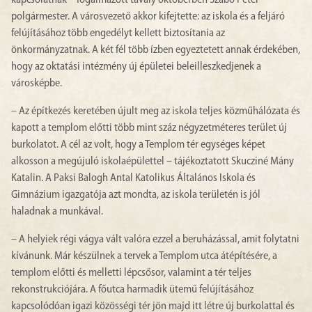
kapcsolatnak – fogalmazott tavaly októberben Szabó Péter
polgármester. A városvezető akkor kifejtette: az iskola és a feljáró
felújításához több engedélyt kellett biztosítania az
önkormányzatnak. A két fél több ízben egyeztetett annak érdekében,
hogy az oktatási intézmény új épületei beleilleszkedjenek a
városképbe.
– Az építkezés keretében újult meg az iskola teljes közműhálózata és
kapott a templom előtti több mint száz négyzetméteres terület új
burkolatot. A cél az volt, hogy a Templom tér egységes képet
alkosson a megújuló iskolaépülettel – tájékoztatott Skucziné Mány
Katalin. A Paksi Balogh Antal Katolikus Általános Iskola és
Gimnázium igazgatója azt mondta, az iskola területén is jól
haladnak a munkával.
– A helyiek régi vágya vált valóra ezzel a beruházással, amit folytatni
kívánunk. Már készülnek a tervek a Templom utca átépítésére, a
templom előtti és melletti lépcsősor, valamint a tér teljes
rekonstrukciójára. A főutca harmadik ütemű felújításához
kapcsolódóan igazi közösségi tér jön majd itt létre új burkolattal és