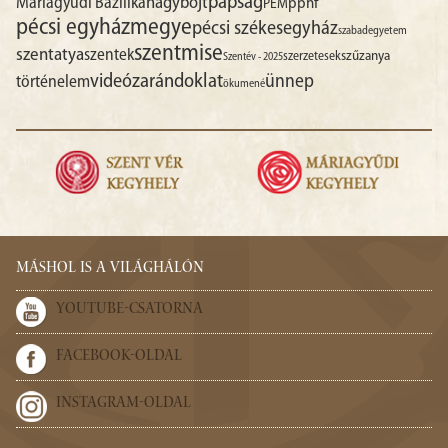
papság
nagyböjt
Máriagyűdi Bazilika
pphf
PEM
pécsi egyházmegye
pécsi székesegyház
szabadegyetem
szentmise
szentatya
szentek
szűzanya
szerzetesek
Szentév - 2025
videó
zarándoklat
ünnep
történelem
ökumené
MÁSHOL IS A VILÁGHÁLÓN
YOUTUBE-CSATORNA
FACEBOOK-OLDAL
INSTAGRAM-OLDAL