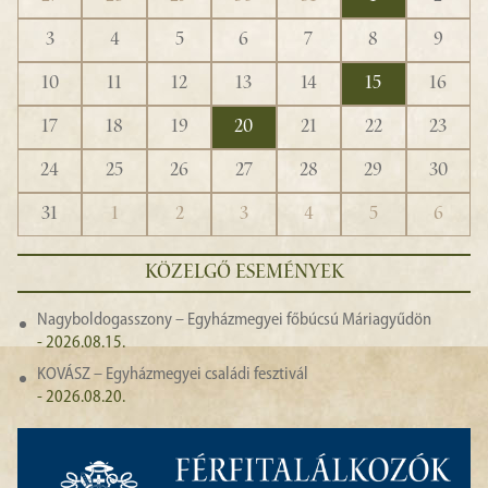
3
4
5
6
7
8
9
10
11
12
13
14
15
16
17
18
19
20
21
22
23
24
25
26
27
28
29
30
31
1
2
3
4
5
6
KÖZELGŐ ESEMÉNYEK
Nagyboldogasszony – Egyházmegyei főbúcsú Máriagyűdön
- 2026.08.15.
KOVÁSZ – Egyházmegyei családi fesztivál
- 2026.08.20.