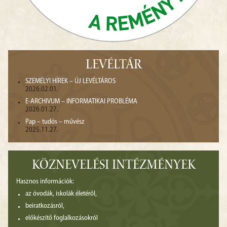
LEVÉLTÁR
SZEMÉLYI HÍREK – ÚJ LEVÉLTÁROS
2026.02.01.
E-ARCHIVUM – INFORMATIKAI PROBLÉMA
2026.01.27.
Pap – tudós – művész
2025.11.27.
KÖZNEVELÉSI INTÉZMÉNYEK
Hasznos információk:
az óvodák, iskolák életéről,
beiratkozásról,
előkészítő foglalkozásokról