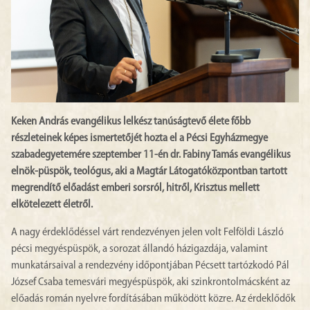
Keken András evangélikus lelkész tanúságtevő élete főbb
részleteinek képes ismertetőjét hozta el a Pécsi Egyházmegye
szabadegyetemére szeptember 11-én dr. Fabiny Tamás evangélikus
elnök-püspök, teológus, aki a Magtár Látogatóközpontban tartott
megrendítő előadást emberi sorsról, hitről, Krisztus mellett
elkötelezett életről.
A nagy érdeklődéssel várt rendezvényen jelen volt Felföldi László
pécsi megyéspüspök, a sorozat állandó házigazdája, valamint
munkatársaival a rendezvény időpontjában Pécsett tartózkodó Pál
József Csaba temesvári megyéspüspök, aki szinkrontolmácsként az
előadás román nyelvre fordításában működött közre. Az érdeklődők