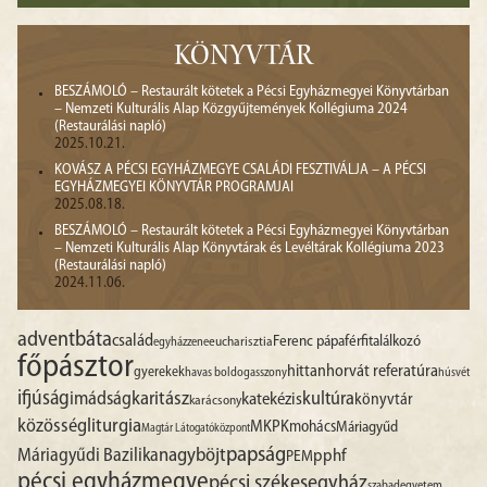
KÖNYVTÁR
BESZÁMOLÓ – Restaurált kötetek a Pécsi Egyházmegyei Könyvtárban
– Nemzeti Kulturális Alap Közgyűjtemények Kollégiuma 2024
(Restaurálási napló)
2025.10.21.
KOVÁSZ A PÉCSI EGYHÁZMEGYE CSALÁDI FESZTIVÁLJA – A PÉCSI
EGYHÁZMEGYEI KÖNYVTÁR PROGRAMJAI
2025.08.18.
BESZÁMOLÓ – Restaurált kötetek a Pécsi Egyházmegyei Könyvtárban
– Nemzeti Kulturális Alap Könyvtárak és Levéltárak Kollégiuma 2023
(Restaurálási napló)
2024.11.06.
advent
báta
család
Ferenc pápa
férfitalálkozó
egyházzene
eucharisztia
főpásztor
hittan
horvát referatúra
gyerekek
havas boldogasszony
húsvét
ifjúság
imádság
karitász
kultúra
katekézis
könyvtár
karácsony
liturgia
közösség
MKPK
mohács
Máriagyűd
Magtár Látogatóközpont
papság
nagyböjt
Máriagyűdi Bazilika
pphf
PEM
pécsi egyházmegye
pécsi székesegyház
szabadegyetem