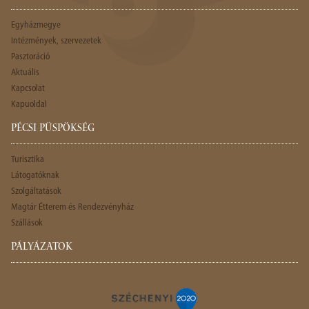
Egyházmegye
Intézmények, szervezetek
Pasztoráció
Aktuális
Kapcsolat
Kapuoldal
PÉCSI PÜSPÖKSÉG
Turisztika
Látogatóknak
Szolgáltatások
Magtár Étterem és Rendezvényház
Szállások
PÁLYÁZATOK