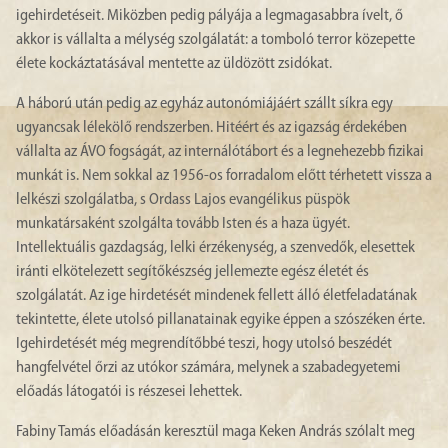
igehirdetéseit. Miközben pedig pályája a legmagasabbra ívelt, ő
akkor is vállalta a mélység szolgálatát: a tomboló terror közepette
élete kockáztatásával mentette az üldözött zsidókat.
A háború után pedig az egyház autonómiájáért szállt síkra egy
ugyancsak lélekölő rendszerben. Hitéért és az igazság érdekében
vállalta az ÁVO fogságát, az internálótábort és a legnehezebb fizikai
munkát is. Nem sokkal az 1956-os forradalom előtt térhetett vissza a
lelkészi szolgálatba, s Ordass Lajos evangélikus püspök
munkatársaként szolgálta tovább Isten és a haza ügyét.
Intellektuális gazdagság, lelki érzékenység, a szenvedők, elesettek
iránti elkötelezett segítőkészség jellemezte egész életét és
szolgálatát. Az ige hirdetését mindenek fellett álló életfeladatának
tekintette, élete utolsó pillanatainak egyike éppen a szószéken érte.
Igehirdetését még megrendítőbbé teszi, hogy utolsó beszédét
hangfelvétel őrzi az utókor számára, melynek a szabadegyetemi
előadás látogatói is részesei lehettek.
Fabiny Tamás előadásán keresztül maga Keken András szólalt meg