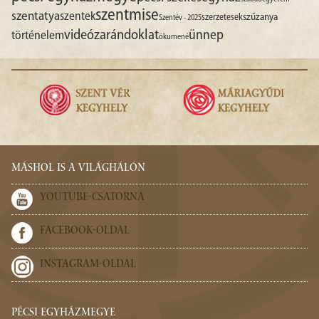
szentmise
szentatya
szentek
szűzanya
szerzetesek
Szentév - 2025
videó
zarándoklat
ünnep
történelem
ökumené
MÁSHOL IS A VILÁGHÁLÓN
YOUTUBE-CSATORNA
FACEBOOK-OLDAL
INSTAGRAM-OLDAL
PÉCSI EGYHÁZMEGYE