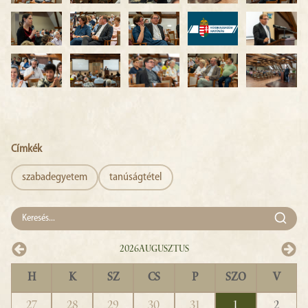
Címkék
szabadegyetem
tanúságtétel
2026
Augusztus
H
K
SZ
CS
P
SZO
V
27
28
29
30
31
1
2