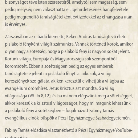
bizonyságot téve Isten szeretetéről, amelytől sem magasság, sem
pedig mélység nem választhatta el. Igehirdetésének hangfelvétele
pedig megrendítő tanúságtételként évtizedekkel az elhangzása után
is érvényes.
Zárszavában az előadó kiemelte, Keken András tanúságtevő élete
pislákoló fényként világít számunkra. Vannak történeti korok, amikor
olyan nagy a sötétség, hogy a pislákoló fény is nagyon sokat jelent.
Korunk világa, Európája és Magyarországa sok szempontból
koromsötét. Ebben a sötétségben pedig az egyes emberek
tanúságtétele jelenti a pislákoló fényt: a laikusok, a világi
keresztények szolgálata, akiken keresztül elvihetjük a világba az
evangélium örömhírét. Jézus Krisztus azt mondta, ő a világ
világossága (Vö. Jn 8,12), és ha mi nem elégszünk meg a sötétséggel,
akkor keressük a krisztusi világosságot, hogy mi magunk lehessünk
a pislákoló fény a sötétségben – fogalmazott Fabiny Tamás
evangélikus elnök-püspök a Pécsi Egyházmegye Szabadegyetemén.
Fabiny Tamás előadása visszanézhető a Pécsi Egyházmegye YouTube-