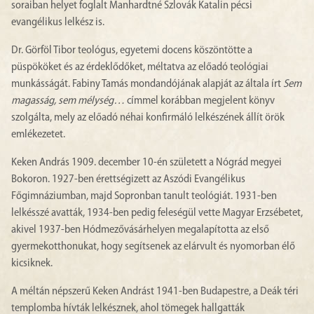
soraiban helyet foglalt Manhardtné Szlovák Katalin pécsi
evangélikus lelkész is.
Dr. Görföl Tibor teológus, egyetemi docens köszöntötte a
püspököket és az érdeklődőket, méltatva az előadó teológiai
munkásságát. Fabiny Tamás mondandójának alapját az általa írt
Sem
magasság, sem mélység…
címmel korábban megjelent könyv
szolgálta, mely az előadó néhai konfirmáló lelkészének állít örök
emlékezetet.
Keken András 1909. december 10-én született a Nógrád megyei
Bokoron. 1927-ben érettségizett az Aszódi Evangélikus
Főgimnáziumban, majd Sopronban tanult teológiát. 1931-ben
lelkésszé avatták, 1934-ben pedig feleségül vette Magyar Erzsébetet,
akivel 1937-ben Hódmezővásárhelyen megalapította az első
gyermekotthonukat, hogy segítsenek az elárvult és nyomorban élő
kicsiknek.
A méltán népszerű Keken Andrást 1941-ben Budapestre, a Deák téri
templomba hívták lelkésznek, ahol tömegek hallgatták