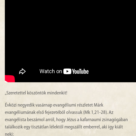
„Szeretettel köszöntök mindenkit!
Évközi negyedik vasárnap evangéliumi részletet Márk
evangéliumának első fejezetéből olvassuk (Mk 1,21-28). Az
evangélista beszámol arról, hogy Jézus a kafarnaumi zsinagógában
találkozik egy tisztátlan lélektől megszállt emberrel, aki így kiált
neki: