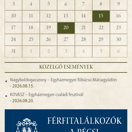
3
4
5
6
7
8
9
10
11
12
13
14
15
16
17
18
19
20
21
22
23
24
25
26
27
28
29
30
31
1
2
3
4
5
6
KÖZELGŐ ESEMÉNYEK
Nagyboldogasszony – Egyházmegyei főbúcsú Máriagyűdön
- 2026.08.15.
KOVÁSZ – Egyházmegyei családi fesztivál
- 2026.08.20.