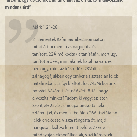
Tartsunk egy kis csendet, adjunk hálát az Úrnak és imádkozzunk
mindenkiért!”
Márk 1,21-28
21
Bementek Kafarnaumba. Szombaton
mindjárt bement a zsinagógába és
tanított.
22
Álmélkodtak a tanításán, mert úgy
tanította őket, mint akinek hatalma van, és
nem úgy, mint az írástudók.
23
Volt a
zsinagógájukban egy ember a tisztátalan lélek
hatalmában. Ez így kiáltott föl:
24
»Mi közünk
hozzád, Názáreti Jézus! Azért jöttél, hogy
elveszíts minket? Tudom ki vagy: az Isten
Szentje!«
25
Jézus megparancsolta neki:
»Némulj el, és menj ki belőle.«
26
A tisztátalan
lélek erre össze-vissza rángatta őt, majd
hangosan kiáltva kiment belőle.
27
Erre
mindnyájan elcsodálkoztak, s azt kérdezték