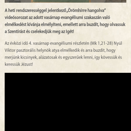
A heti rendszerességgel jelentkező „Örömhírre hangolva”
videósorozat az adott vasárnap evangéliumi szakaszán való
elmélkedést kívánja elmélyíteni, emellett arra buzdít, hogy olvassuk
a Szentírást és cselekedjük meg az Igét!
Az évközi idő 4. vasárnap evangéliumi részletén (Mk 1,21-28) Nyúl
Viktor pasztorális helynök atya elmélkedik és arra buzdít, hogy
merjünk kicsinyek, alázatosak és egyszerűek lenni, így kövessük és
keressük Jézust!