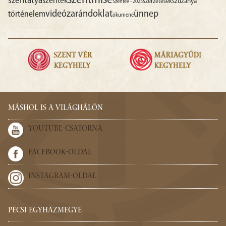
szentmise
szentatya
szentek
szűzanya
szerzetesek
Szentév - 2025
videó
zarándoklat
ünnep
történelem
ökumené
MÁSHOL IS A VILÁGHÁLÓN
YOUTUBE-CSATORNA
FACEBOOK-OLDAL
INSTAGRAM-OLDAL
PÉCSI EGYHÁZMEGYE