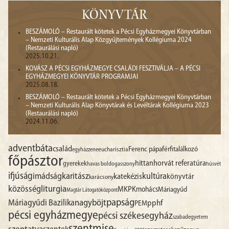
KÖNYVTÁR
BESZÁMOLÓ – Restaurált kötetek a Pécsi Egyházmegyei Könyvtárban
– Nemzeti Kulturális Alap Közgyűjtemények Kollégiuma 2024
(Restaurálási napló)
2025.10.21.
KOVÁSZ A PÉCSI EGYHÁZMEGYE CSALÁDI FESZTIVÁLJA – A PÉCSI
EGYHÁZMEGYEI KÖNYVTÁR PROGRAMJAI
2025.08.18.
BESZÁMOLÓ – Restaurált kötetek a Pécsi Egyházmegyei Könyvtárban
– Nemzeti Kulturális Alap Könyvtárak és Levéltárak Kollégiuma 2023
(Restaurálási napló)
2024.11.06.
advent
báta
család
Ferenc pápa
férfitalálkozó
egyházzene
eucharisztia
főpásztor
hittan
horvát referatúra
gyerekek
havas boldogasszony
húsvét
ifjúság
imádság
karitász
kultúra
katekézis
könyvtár
karácsony
liturgia
közösség
MKPK
mohács
Máriagyűd
Magtár Látogatóközpont
papság
nagyböjt
Máriagyűdi Bazilika
pphf
PEM
pécsi egyházmegye
pécsi székesegyház
szabadegyetem