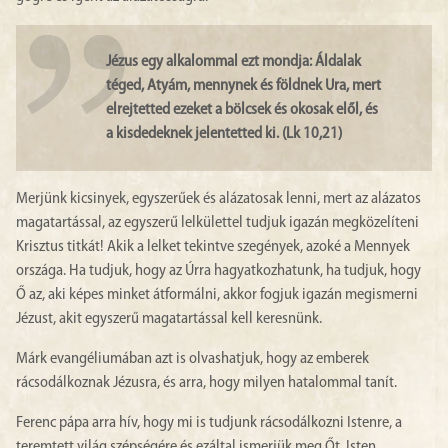
Jézus egy alkalommal ezt mondja: Áldalak
téged, Atyám, mennynek és földnek Ura, mert
elrejtetted ezeket a bölcsek és okosak elől, és
a kisdedeknek jelentetted ki. (Lk 10,21)
Merjünk kicsinyek, egyszerűek és alázatosak lenni, mert az alázatos
magatartással, az egyszerű lelkülettel tudjuk igazán megközelíteni
Krisztus titkát! Akik a lelket tekintve szegények, azoké a Mennyek
országa. Ha tudjuk, hogy az Úrra hagyatkozhatunk, ha tudjuk, hogy
Ő az, aki képes minket átformálni, akkor fogjuk igazán megismerni
Jézust, akit egyszerű magatartással kell keresnünk.
Márk evangéliumában azt is olvashatjuk, hogy az emberek
rácsodálkoznak Jézusra, és arra, hogy milyen hatalommal tanít.
Ferenc pápa arra hív, hogy mi is tudjunk rácsodálkozni Istenre, a
teremtett világ szépségére és ezáltal ismerjük meg Őt. Isten