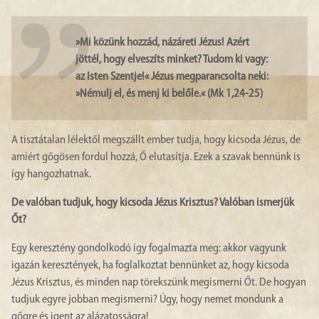
»Mi közünk hozzád, názáreti Jézus! Azért
jöttél, hogy elveszíts minket? Tudom ki vagy:
az Isten Szentje!« Jézus megparancsolta neki:
»Némulj el, és menj ki belőle.« (Mk 1,24-25)
A tisztátalan lélektől megszállt ember tudja, hogy kicsoda Jézus, de
amiért gőgösen fordul hozzá, Ő elutasítja. Ezek a szavak bennünk is
így hangozhatnak.
De valóban tudjuk, hogy kicsoda Jézus Krisztus? Valóban ismerjük
Őt?
Egy keresztény gondolkodó így fogalmazta meg: akkor vagyunk
igazán keresztények, ha foglalkoztat bennünket az, hogy kicsoda
Jézus Krisztus, és minden nap törekszünk megismerni Őt. De hogyan
tudjuk egyre jobban megismerni? Úgy, hogy nemet mondunk a
gőgre és igent az alázatosságra!