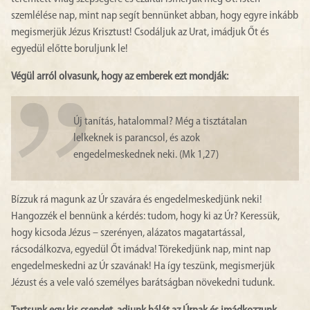
szemlélése nap, mint nap segít bennünket abban, hogy egyre inkább
megismerjük Jézus Krisztust! Csodáljuk az Urat, imádjuk Őt és
egyedül előtte boruljunk le!
Végül arról olvasunk, hogy az emberek ezt mondják:
Új tanítás, hatalommal? Még a tisztátalan
lelkeknek is parancsol, és azok
engedelmeskednek neki. (Mk 1,27)
Bízzuk rá magunk az Úr szavára és engedelmeskedjünk neki!
Hangozzék el bennünk a kérdés: tudom, hogy ki az Úr? Keressük,
hogy kicsoda Jézus – szerényen, alázatos magatartással,
rácsodálkozva, egyedül Őt imádva! Törekedjünk nap, mint nap
engedelmeskedni az Úr szavának! Ha így teszünk, megismerjük
Jézust és a vele való személyes barátságban növekedni tudunk.