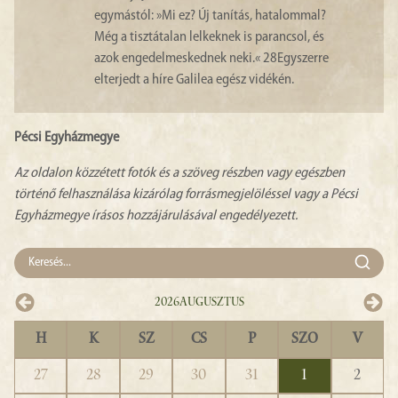
egymástól: »Mi ez? Új tanítás, hatalommal?
Még a tisztátalan lelkeknek is parancsol, és
azok engedelmeskednek neki.«
28
Egyszerre
elterjedt a híre Galilea egész vidékén.
Pécsi Egyházmegye
Az oldalon közzétett fotók és a szöveg részben vagy egészben
történő felhasználása kizárólag forrásmegjelöléssel vagy a Pécsi
Egyházmegye írásos hozzájárulásával engedélyezett.
2026
Augusztus
H
K
SZ
CS
P
SZO
V
27
28
29
30
31
1
2