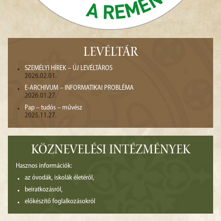
LEVÉLTÁR
SZEMÉLYI HÍREK – ÚJ LEVÉLTÁROS
2026.02.01.
E-ARCHIVUM – INFORMATIKAI PROBLÉMA
2026.01.27.
Pap – tudós – művész
2025.11.27.
KÖZNEVELÉSI INTÉZMÉNYEK
Hasznos információk:
az óvodák, iskolák életéről,
beiratkozásról,
előkészítő foglalkozásokról