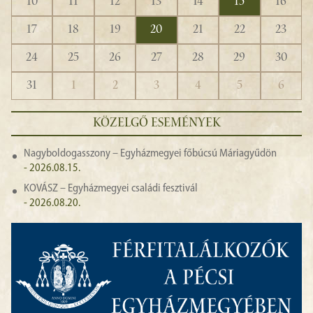
10
11
12
13
14
15
16
17
18
19
20
21
22
23
24
25
26
27
28
29
30
31
1
2
3
4
5
6
KÖZELGŐ ESEMÉNYEK
Nagyboldogasszony – Egyházmegyei főbúcsú Máriagyűdön
- 2026.08.15.
KOVÁSZ – Egyházmegyei családi fesztivál
- 2026.08.20.