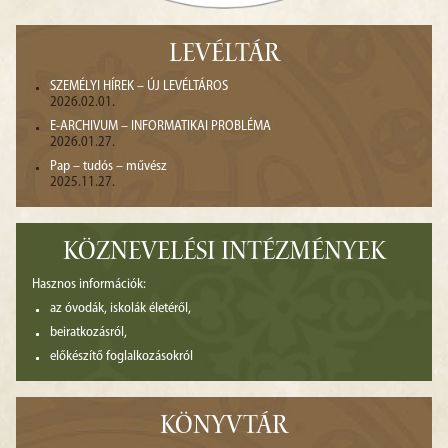
LEVÉLTÁR
SZEMÉLYI HÍREK – ÚJ LEVÉLTÁROS
2026.02.01.
E-ARCHIVUM – INFORMATIKAI PROBLÉMA
2026.01.27.
Pap – tudós – művész
2025.11.27.
KÖZNEVELÉSI INTÉZMÉNYEK
Hasznos információk:
az óvodák, iskolák életéről,
beiratkozásról,
előkészítő foglalkozásokról
KÖNYVTÁR