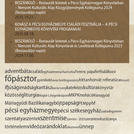
BESZÁMOLÓ – Restaurált kötetek a Pécsi Egyházmegyei Könyvtárban
– Nemzeti Kulturális Alap Közgyűjtemények Kollégiuma 2024
(Restaurálási napló)
2025.10.21.
KOVÁSZ A PÉCSI EGYHÁZMEGYE CSALÁDI FESZTIVÁLJA – A PÉCSI
EGYHÁZMEGYEI KÖNYVTÁR PROGRAMJAI
2025.08.18.
BESZÁMOLÓ – Restaurált kötetek a Pécsi Egyházmegyei Könyvtárban
– Nemzeti Kulturális Alap Könyvtárak és Levéltárak Kollégiuma 2023
(Restaurálási napló)
2024.11.06.
advent
báta
család
Ferenc pápa
férfitalálkozó
egyházzene
eucharisztia
főpásztor
hittan
horvát referatúra
gyerekek
havas boldogasszony
húsvét
ifjúság
imádság
karitász
kultúra
katekézis
könyvtár
karácsony
liturgia
közösség
MKPK
mohács
Máriagyűd
Magtár Látogatóközpont
papság
nagyböjt
Máriagyűdi Bazilika
pphf
PEM
pécsi egyházmegye
pécsi székesegyház
szabadegyetem
szentmise
szentatya
szentek
szűzanya
szerzetesek
Szentév - 2025
videó
zarándoklat
ünnep
történelem
ökumené