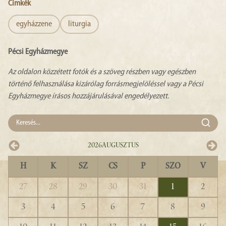
Címkék
egyházzene
liturgia
Pécsi Egyházmegye
Az oldalon közzétett fotók és a szöveg részben vagy egészben
történő felhasználása kizárólag forrásmegjelöléssel vagy a Pécsi
Egyházmegye írásos hozzájárulásával engedélyezett.
2026
Augusztus
H
K
SZ
CS
P
SZO
V
27
28
29
30
31
1
2
3
4
5
6
7
8
9