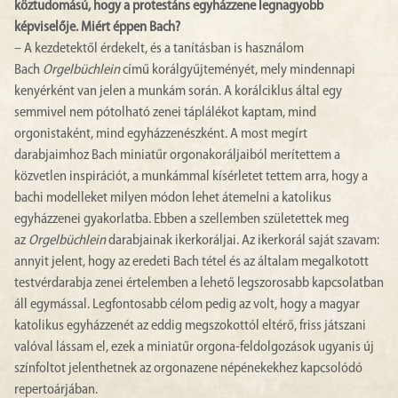
köztudomású, hogy a protestáns egyházzene legnagyobb
képviselője. Miért éppen Bach?
– A kezdetektől érdekelt, és a tanításban is használom
Bach
Orgelbüchlein
című korálgyűjteményét, mely mindennapi
kenyérként van jelen a munkám során. A korálciklus által egy
semmivel nem pótolható zenei táplálékot kaptam, mind
orgonistaként, mind egyházzenészként. A most megírt
darabjaimhoz Bach miniatűr orgonakoráljaiból merítettem a
közvetlen inspirációt, a munkámmal kísérletet tettem arra, hogy a
bachi modelleket milyen módon lehet átemelni a katolikus
egyházzenei gyakorlatba. Ebben a szellemben születettek meg
az
Orgelbüchlein
darabjainak ikerkoráljai. Az ikerkorál saját szavam:
annyit jelent, hogy az eredeti Bach tétel és az általam megalkotott
testvérdarabja zenei értelemben a lehető legszorosabb kapcsolatban
áll egymással. Legfontosabb célom pedig az volt, hogy a magyar
katolikus egyházzenét az eddig megszokottól eltérő, friss játszani
valóval lássam el, ezek a miniatűr orgona-feldolgozások ugyanis új
színfoltot jelenthetnek az orgonazene népénekekhez kapcsolódó
repertoárjában.