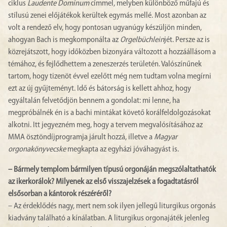
ciklus
Laudente Dominum
címmel, melyben különböző műfajú és
stílusú zenei előjátékok kerültek egymás mellé. Most azonban az
volt a rendező elv, hogy pontosan ugyanúgy készüljön minden,
ahogyan Bach is megkomponálta az
Orgelbüchlein
jét. Persze az is
közrejátszott, hogy időközben bizonyára változott a hozzáállásom a
témához, és fejlődhettem a zeneszerzés területén. Valószínűnek
tartom, hogy tizenöt évvel ezelőtt még nem tudtam volna megírni
ezt az új gyűjteményt. Idő és bátorság is kellett ahhoz, hogy
egyáltalán felvetődjön bennem a gondolat: mi lenne, ha
megpróbálnék én is a bachi mintákat követő korálfeldolgozásokat
alkotni. Itt jegyezném meg, hogy a tervem megvalósításához az
MMA ösztöndíjprogramja járult hozzá, illetve a
Magyar
orgonakönyvecske
megkapta az egyházi jóváhagyást is.
– Bármely templom bármilyen típusú orgonáján megszólaltathatók
az ikerkorálok? Milyenek az első visszajelzések a fogadtatásról
elsősorban a kántorok részéréről?
– Az érdeklődés nagy, mert nem sok ilyen jellegű liturgikus orgonás
kiadvány található a kínálatban. A liturgikus orgonajáték jelenleg