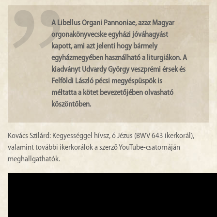
A Libellus Organi Pannoniae, azaz Magyar
orgonakönyvecske egyházi jóváhagyást
kapott, ami azt jelenti hogy bármely
egyházmegyében használható a liturgiákon. A
kiadványt Udvardy György veszprémi érsek és
Felföldi László pécsi megyéspüspök is
méltatta a kötet bevezetőjében olvasható
köszöntőben.
Kovács Szilárd: Kegyességgel hívsz, ó Jézus (BWV 643 ikerkorál),
valamint további ikerkorálok a szerző YouTube-csatornáján
meghallgathatók.