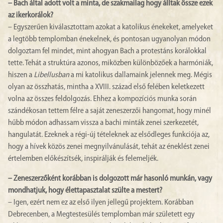
– Bach által adott volt a minta, de szakmailag hogy álltak össze ezek
az ikerkorálok?
– Egyszerűen kiválasztottam azokat a katolikus énekeket, amelyeket
a legtöbb templomban énekelnek, és pontosan ugyanolyan módon
dolgoztam fel mindet, mint ahogyan Bach a protestáns korálokkal
tette. Tehát a struktúra azonos, miközben különbözőek a harmóniák,
hiszen a
Libellusban
a mi katolikus dallamaink jelennek meg. Mégis
olyan az összhatás, mintha a XVIII. század első felében keletkezett
volna az összes feldolgozás. Ehhez a kompozíciós munka során
szándékosan tettem félre a saját zeneszerzői hangomat, hogy minél
hűbb módon adhassam vissza a bachi minták zenei szerkezetét,
hangulatát. Ezeknek a régi-új tételeknek az elsődleges funkciója az,
hogy a hívek közös zenei megnyilvánulását, tehát az éneklést zenei
értelemben előkészítsék, inspirálják és felemeljék.
– Zeneszerzőként korábban is dolgozott már hasonló munkán, vagy
mondhatjuk, hogy élettapasztalat szülte a mestert?
– Igen, ezért nem ez az első ilyen jellegű projektem. Korábban
Debrecenben, a Megtestesülés templomban már született egy