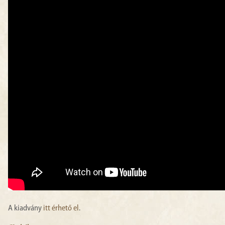
A kiadvány
itt érhető el
.