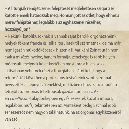
– A liturgiák rendjét, zenei felépítését meglehetősen szigorú és
kötött elemek határozzák meg. Honnan jött az ötlet, hogy ehhez a
merev felépítéshez, legalábbis az egyházzenei részéhez,
hozzányúljon?
– Nekünk, katolikusoknak is vannak saját barokk orgonazenéink,
melyek főként francia és itáliai területekről származnak, de ma már
nem igazán működőképesek, hiszen a II. Vatikáni Zsinat után nem
csak a misézés nyelve, hanem formája, zeneisége is több helyen
módosult, melynek következtében mostanra a hívek sokkal
aktívabban vehetnek részt a liturgiában. Látni kell, hogy a
reformációt követően a protestáns testvéreink szinte azonnal
bevezették a népnyelvű éneklést, miközben ehhez kapcsolódóan
létrejött az orgonás tételtípusok gazdag tárháza is. Az
én
Libellusom
tulajdonképpen egy felekezetek közötti import,
legalábbis műfaj tekintetében az. Mintaként pedig Bachnál jobb
zeneszerzőt nem nagyon találhatunk, ha az orgonás egyházzenéről
van szó.