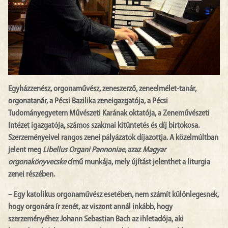
Egyházzenész, orgonaművész, zeneszerző, zeneelmélet-tanár,
orgonatanár, a Pécsi Bazilika zeneigazgatója, a Pécsi
Tudományegyetem Művészeti Karának oktatója, a Zeneművészeti
Intézet igazgatója, számos szakmai kitüntetés és díj birtokosa.
Szerzeményeivel rangos zenei pályázatok díjazottja. A közelmúltban
jelent meg
Libellus Organi Pannoniae
, azaz
Magyar
orgonakönyvecske
című munkája, mely újítást jelenthet a liturgia
zenei részében.
– Egy katolikus orgonaművész esetében, nem számít különlegesnek,
hogy orgonára ír zenét, az viszont annál inkább, hogy
szerzeményéhez Johann Sebastian Bach az ihletadója, aki