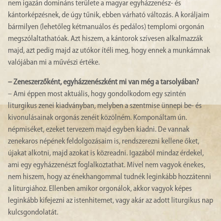
nem igazán domináns területe a magyar egyházzenész- és
kántorképzésnek, de úgy tűnik, ebben várható változás. A koráljaim
bármilyen (lehetőleg kétmanuálos és pedálos) templomi orgonán
megszólaltathatóak. Azt hiszem, a kántorok szívesen alkalmazzák
majd, azt pedig majd az utókor ítéli meg, hogy ennek a munkámnak
valójában mi a művészi értéke.
– Zeneszerzőként, egyházzenészként mi van még a tarsolyában?
– Ami éppen most aktuális, hogy gondolkodom egy szintén
liturgikus zenei kiadványban, melyben a szentmise ünnepi be- és
kivonulásainak orgonás zenéit közölném. Komponáltam ún.
népmiséket, ezeket tervezem majd egyben kiadni. De vannak
zenekaros népének feldolgozásaim is, rendszerezni kellene őket,
újakat alkotni, majd azokat is közreadni. Igazából mindaz érdekel,
ami egy egyházzenészt foglalkoztathat. Mivel nem vagyok énekes,
nem hiszem, hogy az énekhangommal tudnék leginkább hozzátenni
a liturgiához. Ellenben amikor orgonálok, akkor vagyok képes
leginkább kifejezni az istenhitemet, vagy akár az adott liturgikus nap
kulcsgondolatát.