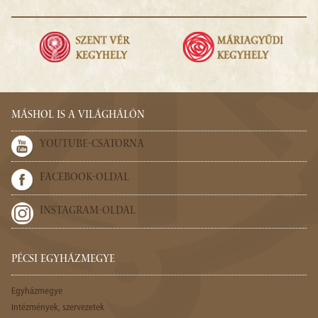
MÁSHOL IS A VILÁGHÁLÓN
YOUTUBE-CSATORNA
FACEBOOK-OLDAL
INSTAGRAM-OLDAL
PÉCSI EGYHÁZMEGYE
Egyházmegye
Intézmények, szervezetek