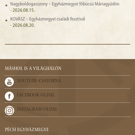
Nagyboldogasszony – Egyházmegyei főbúcsú Máriagyűdön
- 2026.08.15.
KOVÁSZ – Egyházmegyei családi fesztivál
- 2026.08.20.
MÁSHOL IS A VILÁGHÁLÓN
YOUTUBE-CSATORNA
FACEBOOK-OLDAL
INSTAGRAM-OLDAL
PÉCSI EGYHÁZMEGYE