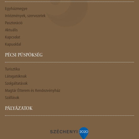
Egyházmegye
Intézmények, szervezetek
Pasztoráció
Aktuális
Kapcsolat
Kapuoldal
PÉCSI PÜSPÖKSÉG
Turisztika
Látogatóknak
Szolgáltatások
Magtár Étterem és Rendezvényház
Szállások
PÁLYÁZATOK