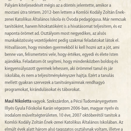
Pályám kiteljesedését mégis az a döntés jelentette, amikor a
mostani útra tértem. 2012-ben lettem a Komlói Kodály Zoltán Ének-
zenei Katolikus Általános Iskola és Óvoda pedagógusa. Már nemcsak
tanítóként, hanem hitoktatóként is a hivatásomat teljesítem, és ez
naponta örömet ad. Osztályom most negyedikes, az alsós
munkaközösség vezetőjeként pedig szakmai feladatokat látok el.
Hitvallásom, hogy minden gyermekből ki kell hozni azt a jót, ami
benne van, felismertetni vele, hogy értékes, egyedi és élete Isten
ajándéka. Feladatom őt segíteni, hogy mindenközben boldog és
kiegyensúlyozott gyermek lehessen, aki örömmel tanul és jár
iskolába, és nem a teljesítménykényszer hajtja. Ezért a tanulás
mellett gyakran szervezek a tanítványaimnak rendhagyó
programokat, kirándulásokat és táborokat.
Maul Nikoletta
vagyok. Szekszárdon, a Pécsi Tudományegyetem
Illyés Gyula Főiskolai Karán végezem 2006-ban, magyar nyelv és
irodalom műveltségterületen. 10 éve, 2007 októberétől tanítok a
Komlói Kodály Zoltán Ének-zenei Katolikus Általános Iskolában. Az
elmúlt évek alatt három alsó tagozatos osztálynak voltam, illetve a