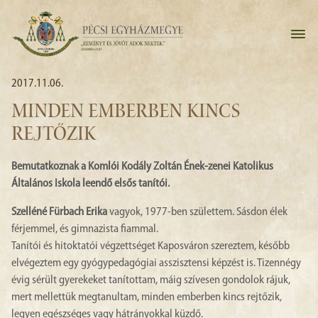
2017.11.06.
MINDEN EMBERBEN KINCS
REJTŐZIK
Bemutatkoznak a Komlói Kodály Zoltán Ének-zenei Katolikus
Általános Iskola leendő elsős tanítói.
Szelléné Fürbach Erika
vagyok, 1977-ben születtem. Sásdon élek
férjemmel, és gimnazista fiammal.
Tanítói és hitoktatói végzettséget Kaposváron szereztem, később
elvégeztem egy gyógypedagógiai asszisztensi képzést is. Tizennégy
évig sérült gyerekeket tanítottam, máig szívesen gondolok rájuk,
mert mellettük megtanultam, minden emberben kincs rejtőzik,
legyen egészséges vagy hátrányokkal küzdő.