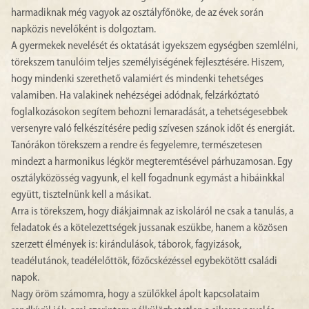
harmadiknak még vagyok az osztályfőnöke, de az évek során
napközis nevelőként is dolgoztam.
A gyermekek nevelését és oktatását igyekszem egységben szemlélni,
törekszem tanulóim teljes személyiségének fejlesztésére. Hiszem,
hogy mindenki szerethető valamiért és mindenki tehetséges
valamiben. Ha valakinek nehézségei adódnak, felzárkóztató
foglalkozásokon segítem behozni lemaradását, a tehetségesebbek
versenyre való felkészítésére pedig szívesen szánok időt és energiát.
Tanórákon törekszem a rendre és fegyelemre, természetesen
mindezt a harmonikus légkör megteremtésével párhuzamosan. Egy
osztályközösség vagyunk, el kell fogadnunk egymást a hibáinkkal
együtt, tisztelnünk kell a másikat.
Arra is törekszem, hogy diákjaimnak az iskoláról ne csak a tanulás, a
feladatok és a kötelezettségek jussanak eszükbe, hanem a közösen
szerzett élmények is: kirándulások, táborok, fagyizások,
teadélutánok, teadélelőttök, főzőcskézéssel egybekötött családi
napok.
Nagy öröm számomra, hogy a szülőkkel ápolt kapcsolataim