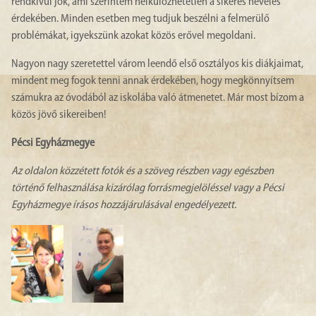
rendkívül jók, ami szerintem nélkülözhetetlen a sikeres nevelés
érdekében. Minden esetben meg tudjuk beszélni a felmerülő
problémákat, igyekszünk azokat közös erővel megoldani.
Nagyon nagy szeretettel várom leendő első osztályos kis diákjaimat,
mindent meg fogok tenni annak érdekében, hogy megkönnyítsem
számukra az óvodából az iskolába való átmenetet. Már most bízom a
közös jövő sikereiben!
Pécsi Egyházmegye
Az oldalon közzétett fotók és a szöveg részben vagy egészben
történő felhasználása kizárólag forrásmegjelöléssel vagy a Pécsi
Egyházmegye írásos hozzájárulásával engedélyezett.