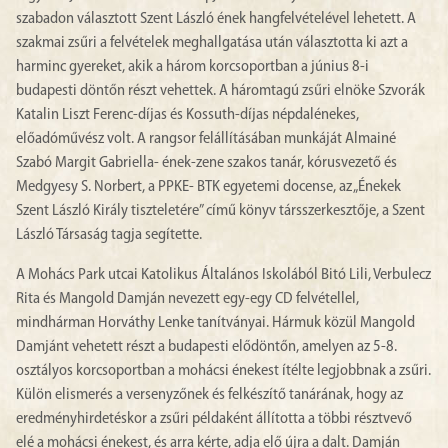
szabadon választott Szent László ének hangfelvételével lehetett. A
szakmai zsűri a felvételek meghallgatása után választotta ki azt a
harminc gyereket, akik a három korcsoportban a június 8-i
budapesti döntőn részt vehettek. A háromtagú zsűri elnöke Szvorák
Katalin Liszt Ferenc-díjas és Kossuth-díjas népdalénekes,
előadóművész volt. A rangsor felállításában munkáját Almainé
Szabó Margit Gabriella- ének-zene szakos tanár, kórusvezető és
Medgyesy S. Norbert, a PPKE- BTK egyetemi docense, az „Énekek
Szent László Király tiszteletére” című könyv társszerkesztője, a Szent
László Társaság tagja segítette.
A Mohács Park utcai Katolikus Általános Iskolából Bitó Lili, Verbulecz
Rita és Mangold Damján nevezett egy-egy CD felvétellel,
mindhárman Horváthy Lenke tanítványai. Hármuk közül Mangold
Damjánt vehetett részt a budapesti elődöntőn, amelyen az 5-8.
osztályos korcsoportban a mohácsi énekest ítélte legjobbnak a zsűri.
Külön elismerés a versenyzőnek és felkészítő tanárának, hogy az
eredményhirdetéskor a zsűri példaként állította a többi résztvevő
elé a mohácsi énekest, és arra kérte, adja elő újra a dalt. Damján