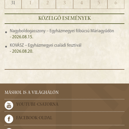
31
1
2
3
4
5
6
KÖZELGŐ ESEMÉNYEK
Nagyboldogasszony – Egyházmegyei főbúcsú Máriagyűdön
- 2026.08.15.
KOVÁSZ – Egyházmegyei családi fesztivál
- 2026.08.20.
MÁSHOL IS A VILÁGHÁLÓN
YOUTUBE-CSATORNA
FACEBOOK-OLDAL