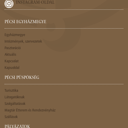
INSTAGRAM-OLDAL
PÉCSI EGYHÁZMEGYE
Egyházmegye
Intézmények, szervezetek
Pasztoráció
Aktuális
Kapcsolat
Kapuoldal
PÉCSI PÜSPÖKSÉG
Turisztika
Látogatóknak
Szolgáltatások
Magtár Étterem és Rendezvényház
Szállások
PÁLYÁZATOK