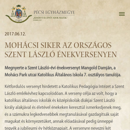
2017.06.12.
MOHÁCSI SIKER AZ ORSZÁGOS
SZENT LÁSZLÓ ÉNEKVERSENYEN
Megnyerte a Szent László-évi énekversenyt Mangold Damján, a
Mohács Park utcai Katolikus Általános Iskola 7. osztályos tanulója.
Kétfordulós versenyt hirdetett a Katolikus Pedagógia Intézet a Szent
László emlékévhez kapcsolódóan. A verseny célja az volt, hogy a
katolikus általános iskolák és középiskolák diákjai Szent László
király alakjával és életével énekeken keresztül ismerkedjenek meg,
és a számukra legkedvesebbek megtanulásával gazdagítsák saját
magukat és környezetüket, annak előadásával pedig ünneppé
tegyék a jubileumi év hétköznapjait. A versenyre nevezni két