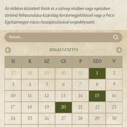
Az oldalon közzétett fotók és a szöveg részben vagy egészben
történő felhasználása kizárólag forrásmegjelöléssel vagy a Pécsi
Egyházmegye írásos hozzájárulásával engedélyezett.
2026
Augusztus
H
K
SZ
CS
P
SZO
V
27
28
29
30
31
1
2
3
4
5
6
7
8
9
10
11
12
13
14
15
16
17
18
19
20
21
22
23
24
25
26
27
28
29
30