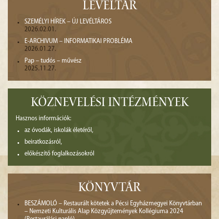
LEVÉLTÁR
SZEMÉLYI HÍREK – ÚJ LEVÉLTÁROS
2026.02.01.
E-ARCHIVUM – INFORMATIKAI PROBLÉMA
2026.01.27.
Pap – tudós – művész
2025.11.27.
KÖZNEVELÉSI INTÉZMÉNYEK
Hasznos információk:
az óvodák, iskolák életéről,
beiratkozásról,
előkészítő foglalkozásokról
KÖNYVTÁR
BESZÁMOLÓ – Restaurált kötetek a Pécsi Egyházmegyei Könyvtárban
– Nemzeti Kulturális Alap Közgyűjtemények Kollégiuma 2024