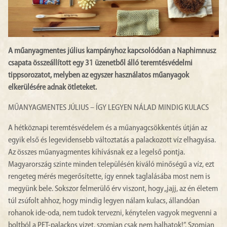
A műanyagmentes július kampányhoz kapcsolódóan a Naphimnusz
csapata összeállított egy 31 üzenetből álló teremtésvédelmi
tippsorozatot, melyben az egyszer használatos műanyagok
elkerülésére adnak ötleteket.
MŰANYAGMENTES JÚLIUS – ÍGY LEGYEN NÁLAD MINDIG KULACS
A hétköznapi teremtésvédelem és a műanyagcsökkentés útján az
egyik első és legevidensebb változtatás a palackozott víz elhagyása.
Az összes műanyagmentes kihívásnak ez a legelső pontja.
Magyarország szinte minden településén kiváló minőségű a víz, ezt
rengeteg mérés megerősítette, így ennek taglalásába most nem is
megyünk bele. Sokszor felmerülő érv viszont, hogy „jajj, az én életem
túl zsúfolt ahhoz, hogy mindig legyen nálam kulacs, állandóan
rohanok ide-oda, nem tudok tervezni, kénytelen vagyok megvenni a
boltból a PET-palackos vizet, szomjan csak nem halhatok!”. Szomjan