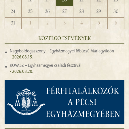
17
18
19
20
21
22
23
24
25
26
27
28
29
30
31
1
2
3
4
5
6
KÖZELGŐ ESEMÉNYEK
Nagyboldogasszony – Egyházmegyei főbúcsú Máriagyűdön
- 2026.08.15.
KOVÁSZ – Egyházmegyei családi fesztivál
- 2026.08.20.