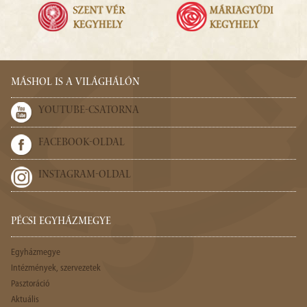
MÁSHOL IS A VILÁGHÁLÓN
YOUTUBE-CSATORNA
FACEBOOK-OLDAL
INSTAGRAM-OLDAL
PÉCSI EGYHÁZMEGYE
Egyházmegye
Intézmények, szervezetek
Pasztoráció
Aktuális