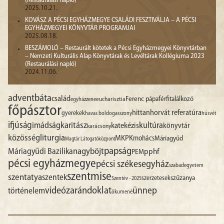
(Restaurálási napló)
2025.10.21.
KOVÁSZ A PÉCSI EGYHÁZMEGYE CSALÁDI FESZTIVÁLJA – A PÉCSI
EGYHÁZMEGYEI KÖNYVTÁR PROGRAMJAI
2025.08.18.
BESZÁMOLÓ – Restaurált kötetek a Pécsi Egyházmegyei Könyvtárban
– Nemzeti Kulturális Alap Könyvtárak és Levéltárak Kollégiuma 2023
(Restaurálási napló)
2024.11.06.
advent
báta
család
Ferenc pápa
férfitalálkozó
egyházzene
eucharisztia
főpásztor
hittan
horvát referatúra
gyerekek
havas boldogasszony
húsvét
ifjúság
imádság
karitász
kultúra
katekézis
könyvtár
karácsony
liturgia
közösség
MKPK
mohács
Máriagyűd
Magtár Látogatóközpont
papság
nagyböjt
Máriagyűdi Bazilika
pphf
PEM
pécsi egyházmegye
pécsi székesegyház
szabadegyetem
szentmise
szentatya
szentek
szűzanya
szerzetesek
Szentév - 2025
videó
zarándoklat
ünnep
történelem
ökumené