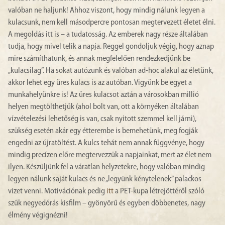
valóban ne haljunk! Ahhoz viszont, hogy mindig nálunk legyen a
kulacsunk, nem kell másodpercre pontosan megtervezett életet élni.
A megoldás itt is – a tudatosság. Az emberek nagy része általában
tudja, hogy mivel telik a napja. Reggel gondoljuk végig, hogy aznap
mire számíthatunk, és annak megfelelően rendezkedjünk be
„kulacsilag”. Ha sokat autózunk és valóban ad-hoc alakul az életünk,
akkor lehet egy üres kulacs is az autóban. Vigyünk be egyet a
munkahelyünkre is! Az üres kulacsot aztán a városokban millió
helyen megtölthetjük (ahol bolt van, ott a környéken általában
vízvételezési lehetőség is van, csak nyitott szemmel kell járni),
szükség esetén akár egy étterembe is bemehetünk, meg fogják
engedni az újratöltést. A kulcs tehát nem annak függvénye, hogy
mindig precízen előre megtervezzük a napjainkat, mert az élet nem
ilyen. Készüljünk fel a váratlan helyzetekre, hogy valóban mindig
legyen nálunk saját kulacs és ne „legyünk kénytelenek” palackos
vizet venni. Motivációnak pedig
itt
a PET-kupa létrejöttéről szóló
szűk negyedórás kisfilm – gyönyörű és egyben döbbenetes, nagy
élmény végignézni!