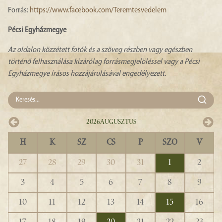
Forrás:
https://www.facebook.com/Teremtesvedelem
Pécsi Egyházmegye
Az oldalon közzétett fotók és a szöveg részben vagy egészben
történő felhasználása kizárólag forrásmegjelöléssel vagy a Pécsi
Egyházmegye írásos hozzájárulásával engedélyezett.
2026
Augusztus
H
K
SZ
CS
P
SZO
V
27
28
29
30
31
1
2
3
4
5
6
7
8
9
10
11
12
13
14
15
16