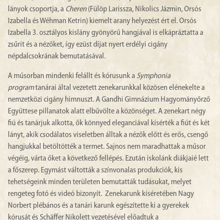
lányok csoportja, a
Cheren
(Fülöp Larissza, Nikolics Jázmin, Orsós
Izabella és Wéhman Ketrin) kiemelt arany helyezést ért el. Orsós
Izabella 3. osztályos kislány gyönyörű hangjával is elkápráztatta a
zsűrit és a nézőket, így ezüst díjat nyert erdélyi cigány
népdalcsokrának bemutatásával.
A műsorban mindenki felállt és kórusunk a
Symphonia
program
tanárai által vezetett zenekarunkkal közösen elénekelte a
nemzetközi cigány himnuszt. A Gandhi Gimnázium Hagyományőrző
Együttese pillanatok alatt elbűvölte a közönséget. A zenekart négy
fiú és tanárjuk alkotta, ők könnyed eleganciával kísérték a fiút és két
lányt, akik csodálatos viseletben álltak a nézők előtt és erős, csengő
hangjukkal betöltötték a termet. Sajnos nem maradhattak a műsor
végéig, várta őket a következő fellépés. Ezután iskolánk diákjaié lett
a főszerep. Egymást váltották a színvonalas produkciók, kis
tehetségeink minden területen bemutatták tudásukat, melyet
rengeteg fotó és videó bizonyít. Zenekarunk kíséretében Nagy
Norbert plébános és a tanári karunk egészítette ki a gyerekek
kórusát és Schäffer Nikolett vezetésével előadtuk a