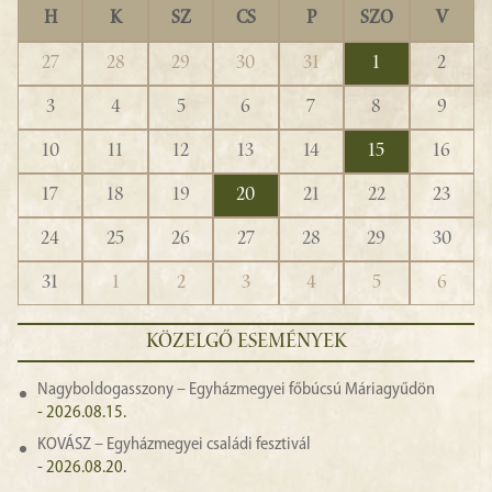
H
K
SZ
CS
P
SZO
V
27
28
29
30
31
1
2
3
4
5
6
7
8
9
10
11
12
13
14
15
16
17
18
19
20
21
22
23
24
25
26
27
28
29
30
31
1
2
3
4
5
6
KÖZELGŐ ESEMÉNYEK
Nagyboldogasszony – Egyházmegyei főbúcsú Máriagyűdön
- 2026.08.15.
KOVÁSZ – Egyházmegyei családi fesztivál
- 2026.08.20.