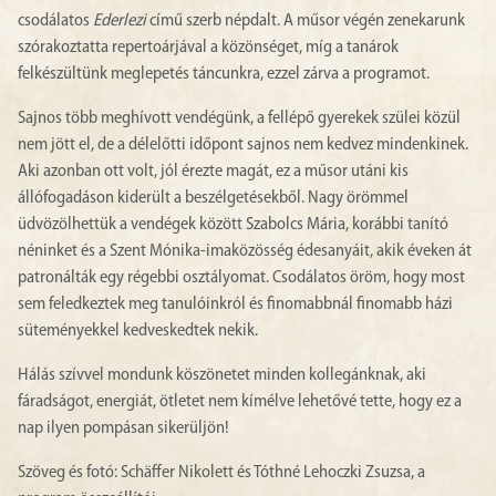
csodálatos
Ederlezi
című szerb népdalt. A műsor végén zenekarunk
szórakoztatta repertoárjával a közönséget, míg a tanárok
felkészültünk meglepetés táncunkra, ezzel zárva a programot.
Sajnos több meghívott vendégünk, a fellépő gyerekek szülei közül
nem jött el, de a délelőtti időpont sajnos nem kedvez mindenkinek.
Aki azonban ott volt, jól érezte magát, ez a műsor utáni kis
állófogadáson kiderült a beszélgetésekből. Nagy örömmel
üdvözölhettük a vendégek között Szabolcs Mária, korábbi tanító
néninket és a Szent Mónika-imaközösség édesanyáit, akik éveken át
patronálták egy régebbi osztályomat. Csodálatos öröm, hogy most
sem feledkeztek meg tanulóinkról és finomabbnál finomabb házi
süteményekkel kedveskedtek nekik.
Hálás szívvel mondunk köszönetet minden kollegánknak, aki
fáradságot, energiát, ötletet nem kímélve lehetővé tette, hogy ez a
nap ilyen pompásan sikerüljön!
Szöveg és fotó: Schäffer Nikolett és Tóthné Lehoczki Zsuzsa, a