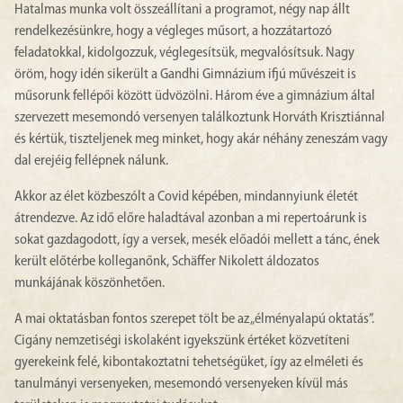
Hatalmas munka volt összeállítani a programot, négy nap állt
rendelkezésünkre, hogy a végleges műsort, a hozzátartozó
feladatokkal, kidolgozzuk, véglegesítsük, megvalósítsuk. Nagy
öröm, hogy idén sikerült a Gandhi Gimnázium ifjú művészeit is
műsorunk fellépői között üdvözölni. Három éve a gimnázium által
szervezett mesemondó versenyen találkoztunk Horváth Krisztiánnal
és kértük, tiszteljenek meg minket, hogy akár néhány zeneszám vagy
dal erejéig fellépnek nálunk.
Akkor az élet közbeszólt a Covid képében, mindannyiunk életét
átrendezve. Az idő előre haladtával azonban a mi repertoárunk is
sokat gazdagodott, így a versek, mesék előadói mellett a tánc, ének
került előtérbe kolleganőnk, Schäffer Nikolett áldozatos
munkájának köszönhetően.
A mai oktatásban fontos szerepet tölt be az „élményalapú oktatás”.
Cigány nemzetiségi iskolaként igyekszünk értéket közvetíteni
gyerekeink felé, kibontakoztatni tehetségüket, így az elméleti és
tanulmányi versenyeken, mesemondó versenyeken kívül más