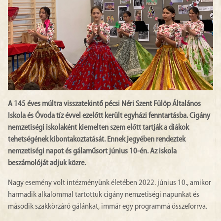
A 145 éves múltra visszatekintő pécsi Néri Szent Fülöp Általános
Iskola és Óvoda tíz évvel ezelőtt került egyházi fenntartásba. Cigány
nemzetiségi iskolaként kiemelten szem előtt tartják a diákok
tehetségének kibontakoztatását. Ennek jegyében rendeztek
nemzetiségi napot és gálaműsort június 10-én. Az iskola
beszámolóját adjuk közre.
Nagy esemény volt intézményünk életében 2022. június 10., amikor
harmadik alkalommal tartottuk cigány nemzetiségi napunkat és
második szakkörzáró gálánkat, immár egy programmá összeforrva.