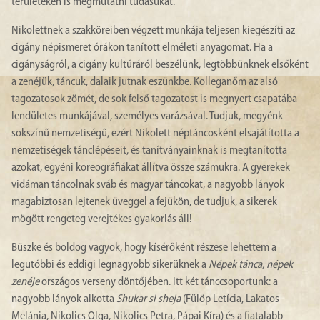
területeken is megmutatni tudásukat.
Nikolettnek a szakköreiben végzett munkája teljesen kiegészíti az
cigány népismeret órákon tanított elméleti anyagomat. Ha a
cigányságról, a cigány kultúráról beszélünk, legtöbbünknek elsőként
a zenéjük, táncuk, dalaik jutnak eszünkbe. Kolleganőm az alsó
tagozatosok zömét, de sok felső tagozatost is megnyert csapatába
lendületes munkájával, személyes varázsával. Tudjuk, megyénk
sokszínű nemzetiségű, ezért Nikolett néptáncosként elsajátította a
nemzetiségek tánclépéseit, és tanítványainknak is megtanította
azokat, egyéni koreográfiákat állítva össze számukra. A gyerekek
vidáman táncolnak sváb és magyar táncokat, a nagyobb lányok
magabiztosan lejtenek üveggel a fejükön, de tudjuk, a sikerek
mögött rengeteg verejtékes gyakorlás áll!
Büszke és boldog vagyok, hogy kísérőként részese lehettem a
legutóbbi és eddigi legnagyobb sikerüknek a
Népek tánca, népek
zenéje
országos verseny döntőjében. Itt két tánccsoportunk: a
nagyobb lányok alkotta
Shukar si sheja
(Fülöp Letícia, Lakatos
Melánia, Nikolics Olga, Nikolics Petra, Pápai Kíra) és a fiatalabb