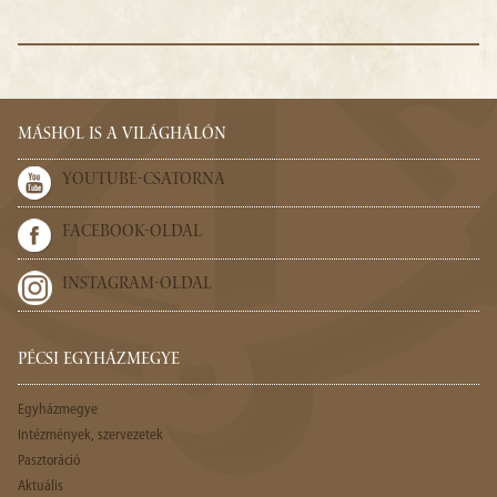
MÁSHOL IS A VILÁGHÁLÓN
YOUTUBE-CSATORNA
FACEBOOK-OLDAL
INSTAGRAM-OLDAL
PÉCSI EGYHÁZMEGYE
Egyházmegye
Intézmények, szervezetek
Pasztoráció
Aktuális