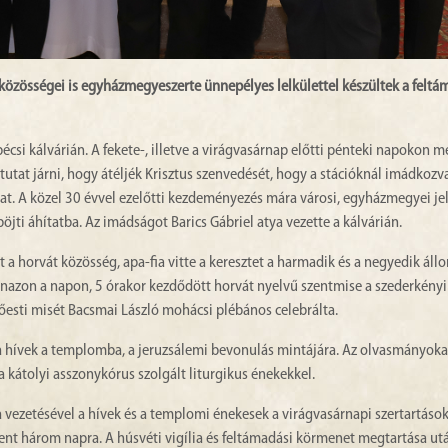
közösségei is egyházmegyeszerte ünnepélyes lelkülettel készültek a feltá
pécsi kálvárián. A fekete-, illetve a virágvasárnap előtti pénteki napokon m
utat járni, hogy átéljék Krisztus szenvedését, hogy a stációknál imádkozva
at. A közel 30 évvel ezelőtti kezdeményezés mára városi, egyházmegyei je
jti áhítatba. Az imádságot Barics Gábriel atya vezette a kálvárián.
t a horvát közösség, apa-fia vitte a keresztet a harmadik és a negyedik áll
anazon a napon, 5 órakor kezdődött horvát nyelvű szentmise a szederkényi
esti misét Bacsmai László mohácsi plébános celebrálta.
 hívek a templomba, a jeruzsálemi bevonulás mintájára. Az olvasmányokat
 kátolyi asszonykórus szolgált liturgikus énekekkel.
ya vezetésével a hívek és a templomi énekesek a virágvasárnapi szertartáso
zent három napra. A húsvéti vigília és feltámadási körmenet megtartása ut