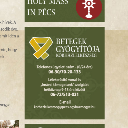
k hívek. A
ásodik éve,
amit idén a
rnie, hogy
lek
zmegye