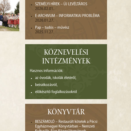
SZEMÉLYI HÍREK – ÚJ LEVÉLTÁROS
2026.02.01.
E-ARCHIVUM – INFORMATIKAI PROBLÉMA
2026.01.27.
Pap – tudós – művész
2025.11.27.
KÖZNEVELÉSI
INTÉZMÉNYEK
Hasznos információk:
az óvodák, iskolák életéről,
beiratkozásról,
előkészítő foglalkozásokról
KÖNYVTÁR
BESZÁMOLÓ – Restaurált kötetek a Pécsi
Egyházmegyei Könyvtárban – Nemzeti