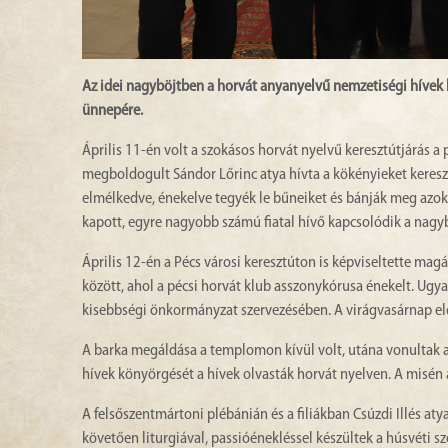
Az idei nagyböjtben a horvát anyanyelvű nemzetiségi hívek 
ünnepére.
Április 11-én volt a szokásos horvát nyelvű keresztútjárás a 
megboldogult Sándor Lőrinc atya hívta a kökényieket kereszt
elmélkedve, énekelve tegyék le bűneiket és bánják meg azok
kapott, egyre nagyobb számú fiatal hívő kapcsolódik a nagybö
Április 12-én a Pécs városi keresztúton is képviseltette magá
között, ahol a pécsi horvát klub asszonykórusa énekelt. Ugy
kisebbségi önkormányzat szervezésében. A virágvasárnap elő
A barka megáldása a templomon kívül volt, utána vonultak a
hívek könyörgését a hívek olvasták horvát nyelven. A misén a
A felsőszentmártoni plébánián és a filiákban Csúzdi Illés at
követően liturgiával, passióénekléssel készültek a húsvéti s