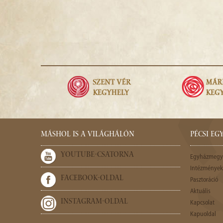
MÁSHOL IS A VILÁGHÁLÓN
PÉCSI E
YOUTUBE-CSATORNA
Egyházmegy
Intézmények,
FACEBOOK-OLDAL
Pasztoráció
Aktuális
INSTAGRAM-OLDAL
Kapcsolat
Kapuoldal