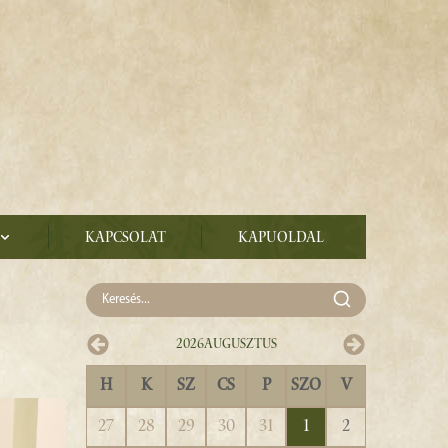
Kapcsolat
Kapuoldal
2026
Augusztus
H
K
SZ
CS
P
SZO
V
27
28
29
30
31
1
2