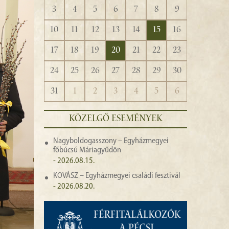
3
4
5
6
7
8
9
10
11
12
13
14
15
16
17
18
19
20
21
22
23
24
25
26
27
28
29
30
31
1
2
3
4
5
6
KÖZELGŐ ESEMÉNYEK
Nagyboldogasszony – Egyházmegyei
főbúcsú Máriagyűdön
- 2026.08.15.
KOVÁSZ – Egyházmegyei családi fesztivál
- 2026.08.20.