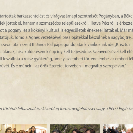
artottak barkaszentelést és virágvasárnapi szentmisét Pogányban, a Béke
k jöttek el, hanem a szomszédos településekről, illetve Pécsről is érkezte
tot a pogányi és a kökényi kulturális egyesületek énekesei látták el. Már m
tatójuk, Tomola Ágnes vezetésével passiójátékkal készülnek a nagyböjtre, 
zavai után szent II. János Pál pápa gondolatai kívánkoznak ide: „Krisztus
álának, hisz küldetésének épp így kell teljesednie. Szenvedésével kell elé
ll leszállnia a rossz gyökeréig, amely az emberi történelembe, az emberi lé
művét. És e műnek – az örök Szeretet tervében – megváltó szerepe van.”
n történő felhasználása kizárólag forrásmegjelöléssel vagy a Pécsi Egyhá