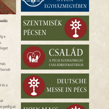
madás
ég a
,
lleget
omás
 horvát
 és a
kat
án pedig az