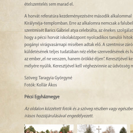
ételszentelés sem marad el.
A horvát referatúra kezdeményezésére második alkalommal t
Királynéja-templomban. Erre az alkalomra nemcsak a falubelie
szentmisét Barics Gábriel atya celebrálta, az énekes szolgála
hogy a pécsi horvát iskolaközpont nyolcadikos tanulói hitok
pogányi virágvasárnapi misében adtak elő. A szentmise záró s
küldetésének teljes tudatában néz elébe szenvedésének és hal
az ember „el ne vesszen, hanem örökké éljen”. Keresztjével ke
mélyére nyúlik. Keresztjével kell véghezvinnie az üdvösség 
Szöveg: Taragyia Györgyné
Fotók: Kollár Ákos
Pécsi Egyházmegye
Az oldalon közzétett fotók és a szöveg részben vagy egészbe
írásos hozzájárulásával engedélyezett.