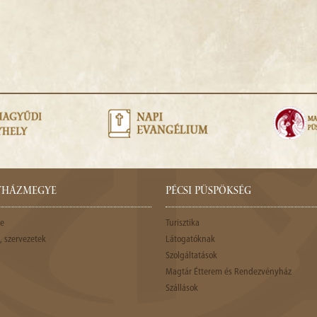
GYHÁZMEGYE
PÉCSI PÜSPÖKSÉG
e
Turisztika
 szervezetek
Látogatóknak
Szolgáltatások
Magtár Étterem és Rendezvényház
Szállások