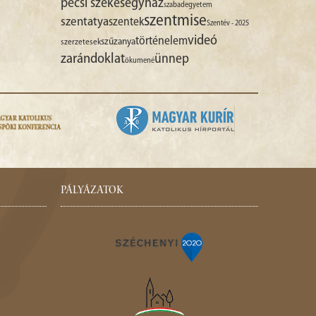
pécsi székesegyház
szabadegyetem
szentmise
szentatya
szentek
Szentév - 2025
videó
történelem
szűzanya
szerzetesek
zarándoklat
ünnep
ökumené
PÁLYÁZATOK