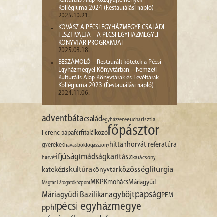
Kulturális Alap Közgyűjtemények
Kollégiuma 2024 (Restaurálási napló)
2025.10.21.
KOVÁSZ A PÉCSI EGYHÁZMEGYE CSALÁDI
FESZTIVÁLJA – A PÉCSI EGYHÁZMEGYEI
KÖNYVTÁR PROGRAMJAI
2025.08.18.
BESZÁMOLÓ – Restaurált kötetek a Pécsi
Egyházmegyei Könyvtárban – Nemzeti
Kulturális Alap Könyvtárak és Levéltárak
Kollégiuma 2023 (Restaurálási napló)
2024.11.06.
advent
báta
család
egyházzene
eucharisztia
főpásztor
Ferenc pápa
férfitalálkozó
hittan
horvát referatúra
gyerekek
havas boldogasszony
ifjúság
imádság
karitász
karácsony
húsvét
liturgia
kultúra
közösség
katekézis
könyvtár
MKPK
mohács
Máriagyűd
Magtár Látogatóközpont
papság
nagyböjt
Máriagyűdi Bazilika
PEM
pécsi egyházmegye
pphf