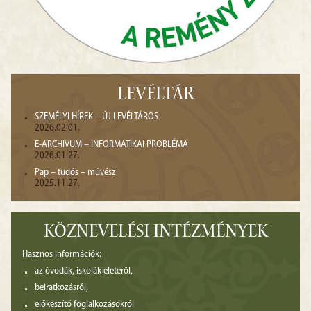
LEVÉLTÁR
SZEMÉLYI HÍREK – ÚJ LEVÉLTÁROS
2026.02.01.
E-ARCHIVUM – INFORMATIKAI PROBLÉMA
2026.01.27.
Pap – tudós – művész
2025.11.27.
KÖZNEVELÉSI INTÉZMÉNYEK
Hasznos információk:
az óvodák, iskolák életéről,
beiratkozásról,
előkészítő foglalkozásokról