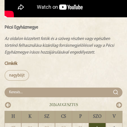
Pécsi Egyházmegye
Az oldalon közzétett fotók és a szöveg részben vagy egészben
történő felhasználása kizárólag forrásmegjelöléssel vagy a Pécsi
Egyházmegye írásos hozzájárulásával engedélyezett.
Címkék
nagyböjt
2026
Augusztus
H
K
SZ
CS
P
SZO
V