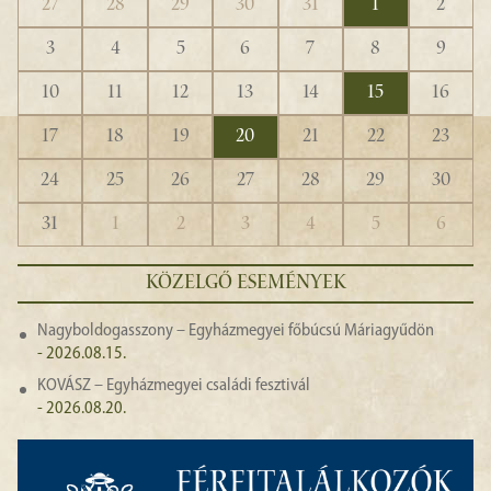
27
28
29
30
31
1
2
3
4
5
6
7
8
9
10
11
12
13
14
15
16
17
18
19
20
21
22
23
24
25
26
27
28
29
30
31
1
2
3
4
5
6
KÖZELGŐ ESEMÉNYEK
Nagyboldogasszony – Egyházmegyei főbúcsú Máriagyűdön
- 2026.08.15.
KOVÁSZ – Egyházmegyei családi fesztivál
- 2026.08.20.