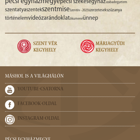
pécsi egyházmegye
pécsi székesegyház
szabadegyetem
szentmise
szentatya
szentek
szűzanya
szerzetesek
Szentév - 2025
videó
zarándoklat
ünnep
történelem
ökumené
MÁSHOL IS A VILÁGHÁLÓN
YOUTUBE-CSATORNA
FACEBOOK-OLDAL
INSTAGRAM-OLDAL