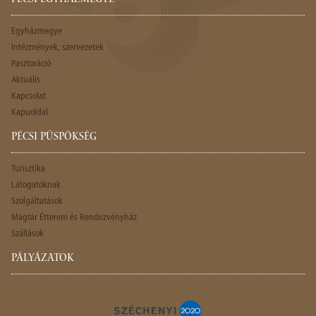
PÉCSI EGYHÁZMEGYE
Egyházmegye
Intézmények, szervezetek
Pasztoráció
Aktuális
Kapcsolat
Kapuoldal
PÉCSI PÜSPÖKSÉG
Turisztika
Látogatóknak
Szolgáltatások
Magtár Étterem és Rendezvényház
Szállások
PÁLYÁZATOK