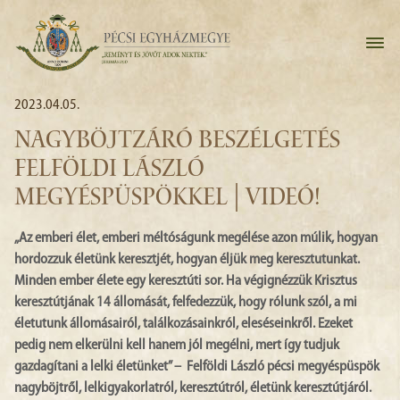
2023.04.05.
NAGYBÖJTZÁRÓ BESZÉLGETÉS
FELFÖLDI LÁSZLÓ
MEGYÉSPÜSPÖKKEL | VIDEÓ!
„Az emberi élet, emberi méltóságunk megélése azon múlik, hogyan
hordozzuk életünk keresztjét, hogyan éljük meg keresztutunkat.
Minden ember élete egy keresztúti sor. Ha végignézzük Krisztus
keresztútjának 14 állomását, felfedezzük, hogy rólunk szól, a mi
életutunk állomásairól, találkozásainkról, eleséseinkről. Ezeket
pedig nem elkerülni kell hanem jól megélni, mert így tudjuk
gazdagítani a lelki életünket” – Felföldi László pécsi megyéspüspök
nagyböjtről, lelkigyakorlatról, keresztútról, életünk keresztútjáról.