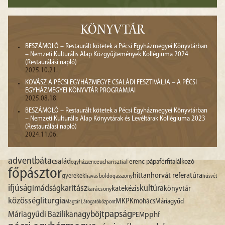
KÖNYVTÁR
BESZÁMOLÓ – Restaurált kötetek a Pécsi Egyházmegyei Könyvtárban
– Nemzeti Kulturális Alap Közgyűjtemények Kollégiuma 2024
(Restaurálási napló)
2025.10.21.
KOVÁSZ A PÉCSI EGYHÁZMEGYE CSALÁDI FESZTIVÁLJA – A PÉCSI
EGYHÁZMEGYEI KÖNYVTÁR PROGRAMJAI
2025.08.18.
BESZÁMOLÓ – Restaurált kötetek a Pécsi Egyházmegyei Könyvtárban
– Nemzeti Kulturális Alap Könyvtárak és Levéltárak Kollégiuma 2023
(Restaurálási napló)
2024.11.06.
advent
báta
család
Ferenc pápa
férfitalálkozó
egyházzene
eucharisztia
főpásztor
hittan
horvát referatúra
gyerekek
havas boldogasszony
húsvét
ifjúság
imádság
karitász
kultúra
katekézis
könyvtár
karácsony
liturgia
közösség
MKPK
mohács
Máriagyűd
Magtár Látogatóközpont
papság
nagyböjt
Máriagyűdi Bazilika
pphf
PEM