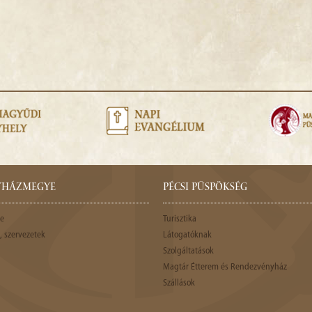
GYHÁZMEGYE
PÉCSI PÜSPÖKSÉG
e
Turisztika
 szervezetek
Látogatóknak
Szolgáltatások
Magtár Étterem és Rendezvényház
Szállások