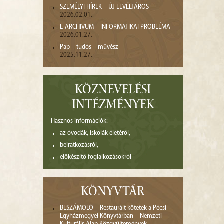
SZEMÉLYI HÍREK – ÚJ LEVÉLTÁROS
2026.02.01.
E-ARCHIVUM – INFORMATIKAI PROBLÉMA
2026.01.27.
Pap – tudós – művész
2025.11.27.
KÖZNEVELÉSI
INTÉZMÉNYEK
Hasznos információk:
az óvodák, iskolák életéről,
beiratkozásról,
előkészítő foglalkozásokról
KÖNYVTÁR
BESZÁMOLÓ – Restaurált kötetek a Pécsi
Egyházmegyei Könyvtárban – Nemzeti