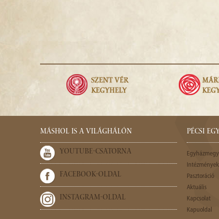
MÁSHOL IS A VILÁGHÁLÓN
PÉCSI E
YOUTUBE-CSATORNA
Egyházmegy
Intézmények,
FACEBOOK-OLDAL
Pasztoráció
Aktuális
INSTAGRAM-OLDAL
Kapcsolat
Kapuoldal