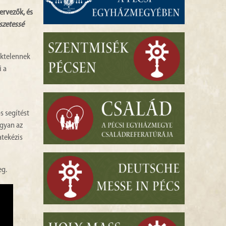
ervezők, és
szetessé
téktelennek
i a
s segítést
ogyan az
atekézis
eg.