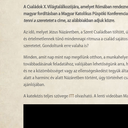
A Családok X. Világtalálkozójára, amelyet Rómában rendeznek 
magyar fordításban a Magyar Katolikus Püspöki Konferencia 
tenni a szeretetet
a címe, az alábbiakban adjuk közre.
Az idő, melyet Jézus Názáretben, a Szent Családban töltött, ú
és értelmetlennek tűnő mindennapi ritmusa a család sajátos 
szeretetet. Gondoltunk erre valaha is?
Minden, amit nap mint nap megélünk otthon, a munkahelyen, 
továbbadásának feladatához, valójában lehetőségünk arra, ho
és ne a közömbösséget vagy az ellenségeskedést tegyük által
alatt a harminc év alatt Názáretben történt, úgy történhet c
ajánlójában.
A katekézis teljes szövege
ITT
olvasható. A lenti videóban M