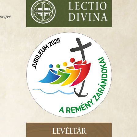
zmegye
LEVÉLTÁR