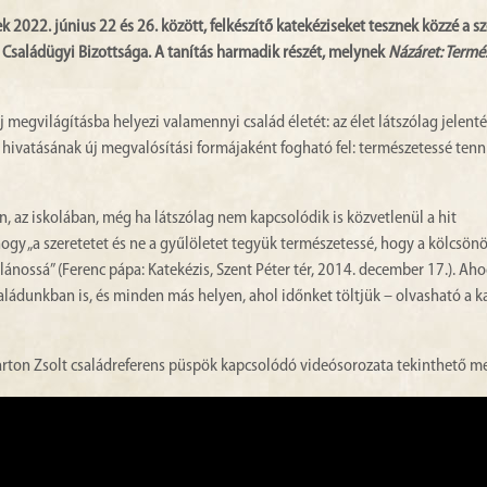
2022. június 22 és 26. között, felkészítő katekéziseket tesznek közzé a sz
Családügyi Bizottsága. A tanítás harmadik részét, melynek
Názáret: Termé
j megvilágításba helyezi valamennyi család életét: az élet látszólag jelen
hivatásának új megvalósítási formájaként fogható fel: természetessé tenn
az iskolában, még ha látszólag nem kapcsolódik is közvetlenül a hit
gy „a szeretetet és ne a gyűlöletet tegyük természetessé, hogy a kölcsönö
ánossá” (Ferenc pápa: Katekézis, Szent Péter tér, 2014. december 17.). Ah
saládunkban is, és minden más helyen, ahol időnket töltjük – olvasható a k
arton Zsolt családreferens püspök kapcsolódó videósorozata tekinthető m