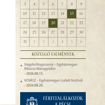
3
4
5
6
7
8
9
10
11
12
13
14
15
16
17
18
19
20
21
22
23
24
25
26
27
28
29
30
31
1
2
3
4
5
6
KÖZELGŐ ESEMÉNYEK
Nagyboldogasszony – Egyházmegyei
főbúcsú Máriagyűdön
- 2026.08.15.
KOVÁSZ – Egyházmegyei családi fesztivál
- 2026.08.20.