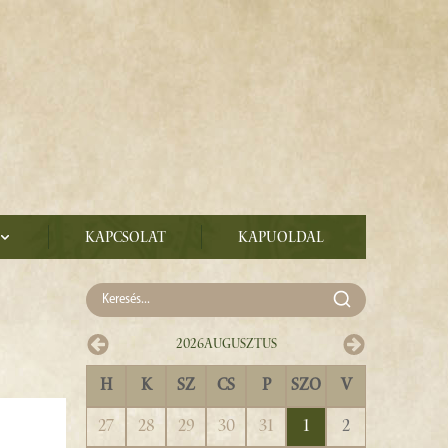
Kapcsolat
Kapuoldal
2026
Augusztus
H
K
SZ
CS
P
SZO
V
27
28
29
30
31
1
2