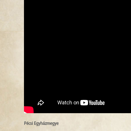
Pécsi Egyházmegye