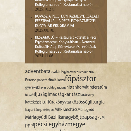
Kulturális Alap Közgyűjtemények
Kollégiuma 2024 (Restaurálási napló)
2025.10.21.
KOVÁSZ A PÉCSI EGYHÁZMEGYE CSALÁDI
FESZTIVÁLJA – A PÉCSI EGYHÁZMEGYEI
KÖNYVTÁR PROGRAMJAI
2025.08.18.
BESZÁMOLÓ – Restaurált kötetek a Pécsi
Egyházmegyei Könyvtárban – Nemzeti
Kulturális Alap Könyvtárak és Levéltárak
Kollégiuma 2023 (Restaurálási napló)
2024.11.06.
advent
báta
család
egyházzene
eucharisztia
főpásztor
Ferenc pápa
férfitalálkozó
hittan
horvát referatúra
gyerekek
havas boldogasszony
ifjúság
imádság
karitász
karácsony
húsvét
liturgia
kultúra
közösség
katekézis
könyvtár
MKPK
mohács
Máriagyűd
Magtár Látogatóközpont
papság
nagyböjt
Máriagyűdi Bazilika
PEM
pécsi egyházmegye
pphf