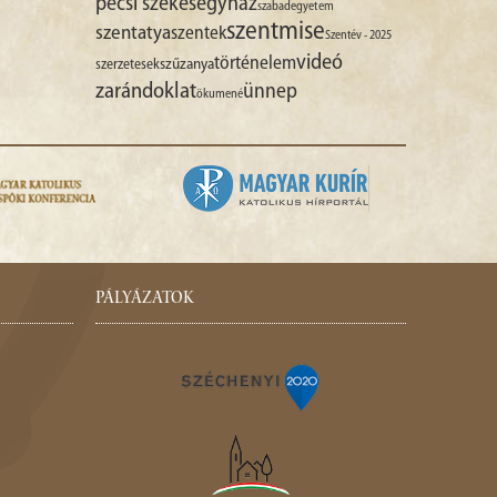
pécsi székesegyház
szabadegyetem
szentmise
szentatya
szentek
Szentév - 2025
videó
történelem
szűzanya
szerzetesek
zarándoklat
ünnep
ökumené
PÁLYÁZATOK