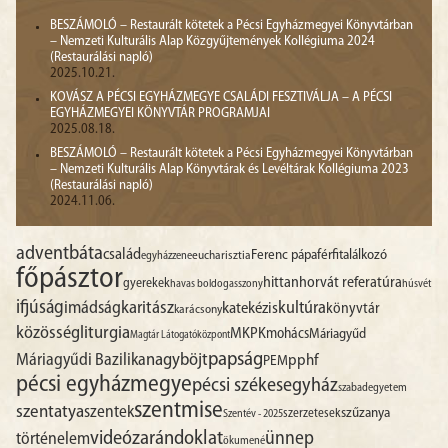
BESZÁMOLÓ – Restaurált kötetek a Pécsi Egyházmegyei Könyvtárban
– Nemzeti Kulturális Alap Közgyűjtemények Kollégiuma 2024
(Restaurálási napló)
2025.10.21.
KOVÁSZ A PÉCSI EGYHÁZMEGYE CSALÁDI FESZTIVÁLJA – A PÉCSI
EGYHÁZMEGYEI KÖNYVTÁR PROGRAMJAI
2025.08.18.
BESZÁMOLÓ – Restaurált kötetek a Pécsi Egyházmegyei Könyvtárban
– Nemzeti Kulturális Alap Könyvtárak és Levéltárak Kollégiuma 2023
(Restaurálási napló)
2024.11.06.
advent
báta
család
Ferenc pápa
férfitalálkozó
egyházzene
eucharisztia
főpásztor
hittan
horvát referatúra
gyerekek
havas boldogasszony
húsvét
ifjúság
imádság
karitász
kultúra
katekézis
könyvtár
karácsony
liturgia
közösség
MKPK
mohács
Máriagyűd
Magtár Látogatóközpont
papság
nagyböjt
Máriagyűdi Bazilika
pphf
PEM
pécsi egyházmegye
pécsi székesegyház
szabadegyetem
szentmise
szentatya
szentek
szűzanya
szerzetesek
Szentév - 2025
videó
zarándoklat
ünnep
történelem
ökumené