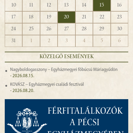
10
11
12
13
14
15
16
17
18
19
20
21
22
23
24
25
26
27
28
29
30
31
1
2
3
4
5
6
KÖZELGŐ ESEMÉNYEK
Nagyboldogasszony – Egyházmegyei főbúcsú Máriagyűdön
- 2026.08.15.
KOVÁSZ – Egyházmegyei családi fesztivál
- 2026.08.20.