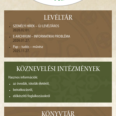
LEVÉLTÁR
SZEMÉLYI HÍREK – ÚJ LEVÉLTÁROS
2026.02.01.
E-ARCHIVUM – INFORMATIKAI PROBLÉMA
2026.01.27.
Pap – tudós – művész
2025.11.27.
KÖZNEVELÉSI INTÉZMÉNYEK
Hasznos információk:
az óvodák, iskolák életéről,
beiratkozásról,
előkészítő foglalkozásokról
KÖNYVTÁR