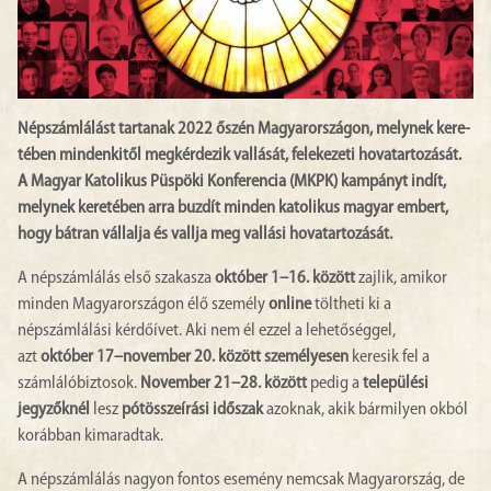
Nép­szám­lá­lást tartanak 2022 őszén Ma­gyar­or­szá­gon, melynek ke­re­
té­ben min­den­kitől megkérdezik val­lá­sát, fe­le­ke­ze­ti hovatartozását.
A Magyar Katolikus Püspöki Konferencia (MKPK) kampányt indít,
melynek keretében arra buzdít minden katolikus magyar embert,
hogy bátran vállalja és vallja meg vallási hovatartozását.
A népszámlálás első szakasza
október 1–16. között
zajlik, amikor
minden Magyarországon élő személy
online
töltheti ki a
népszámlálási kérdőívet. Aki nem él ezzel a lehetőséggel,
azt
október 17–november 20. között
személyesen
keresik fel a
számlálóbiztosok.
November 21–28. között
pedig a
települési
jegyzőknél
lesz
pótösszeírási időszak
azoknak, akik bármilyen okból
korábban kimaradtak.
A népszámlálás nagyon fontos esemény nemcsak Magyarország, de