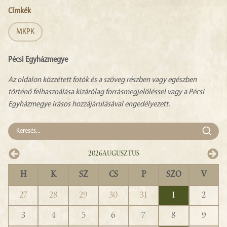
Címkék
MKPK
Pécsi Egyházmegye
Az oldalon közzétett fotók és a szöveg részben vagy egészben
történő felhasználása kizárólag forrásmegjelöléssel vagy a Pécsi
Egyházmegye írásos hozzájárulásával engedélyezett.
2026
Augusztus
H
K
SZ
CS
P
SZO
V
27
28
29
30
31
1
2
3
4
5
6
7
8
9