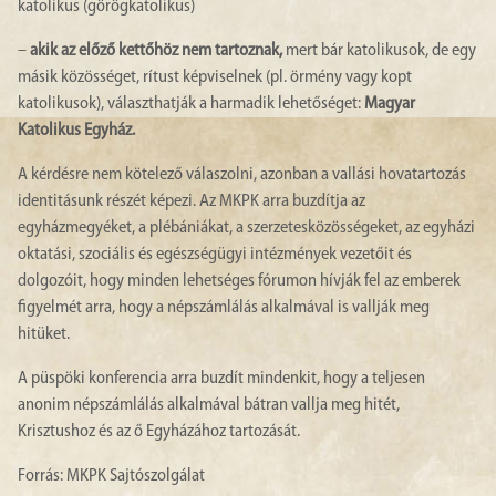
katolikus (görögkatolikus)
–
akik az előző kettőhöz nem tartoznak,
mert bár katolikusok, de egy
másik közösséget, rítust képviselnek (pl. örmény vagy kopt
katolikusok), választhatják a harmadik lehetőséget:
Magyar
Katolikus Egyház.
A kérdésre nem kötelező válaszolni, azonban a vallási hovatartozás
identitásunk részét képezi. Az MKPK arra buzdítja az
egyházmegyéket, a plébániákat, a szerzetesközösségeket, az egyházi
oktatási, szociális és egészségügyi intézmények vezetőit és
dolgozóit, hogy minden lehetséges fórumon hívják fel az emberek
figyelmét arra, hogy a népszámlálás alkalmával is vallják meg
hitüket.
A püspöki konferencia arra buzdít mindenkit, hogy a teljesen
anonim népszámlálás alkalmával bátran vallja meg hitét,
Krisztushoz és az ő Egyházához tartozását.
Forrás: MKPK Sajtószolgálat