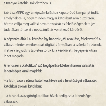
a magyar katolikusok életében is.
Ezért az MKPK egy, a népszámláláshoz kapcsolódó kampányt indít,
amelynek célja, hogy minden magyar katolikust arra buzdítson,
bátran vallja meg vallási hovatartozását és felelősségének teljes
tudatában töltse ki a népszámlálás vonatkozó kérdését.
A népszámlálás 14. kérdése így hangzik: „Mi a vallása, felekezete?”.
A
választ minden esetben csak digitális formában (a számlálóbiztosok,
illetve a jegyzők is tableten töltik ki a kérdőívet), begépelés útján
lehet megadni.
A rendszer a „katolikus” szó begépelése közben három választási
lehetőséget kínál majd fel:
– a latin, azaz a római katolikus hívek ezt a lehetőséget válasszák:
katolikus (római katolikus)
– a bizánci, azaz görögkatolikus hívek pedig ezt a lehetőséget
válasszák: