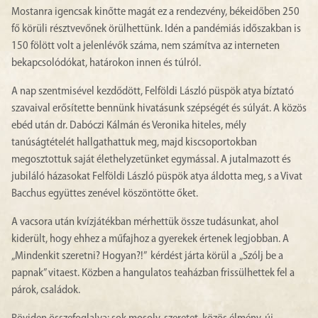
Mostanra igencsak kinőtte magát ez a rendezvény, békeidőben 250
fő körüli résztvevőnek örülhettünk. Idén a pandémiás időszakban is
150 fölött volt a jelenlévők száma, nem számítva az interneten
bekapcsolódókat, határokon innen és túlról.
A nap szentmisével kezdődött, Felföldi László püspök atya bíztató
szavaival erősítette bennünk hivatásunk szépségét és súlyát. A közös
ebéd után dr. Dabóczi Kálmán és Veronika hiteles, mély
tanúságtételét hallgathattuk meg, majd kiscsoportokban
megosztottuk saját élethelyzetünket egymással. A jutalmazott és
jubiláló házasokat Felföldi László püspök atya áldotta meg, s a Vivat
Bacchus együttes zenével köszöntötte őket.
A vacsora után kvízjátékban mérhettük össze tudásunkat, ahol
kiderült, hogy ehhez a műfajhoz a gyerekek értenek legjobban. A
„Mindenkit szeretni? Hogyan?!” kérdést járta körül a „Szólj be a
papnak” vitaest. Közben a hangulatos teaházban frissülhettek fel a
párok, családok.