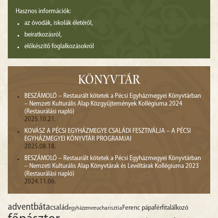
Hasznos információk:
az óvodák, iskolák életéről,
beiratkozásról,
előkészítő foglalkozásokról
KÖNYVTÁR
BESZÁMOLÓ – Restaurált kötetek a Pécsi Egyházmegyei Könyvtárban
– Nemzeti Kulturális Alap Közgyűjtemények Kollégiuma 2024
(Restaurálási napló)
2025.10.21.
KOVÁSZ A PÉCSI EGYHÁZMEGYE CSALÁDI FESZTIVÁLJA – A PÉCSI
EGYHÁZMEGYEI KÖNYVTÁR PROGRAMJAI
2025.08.18.
BESZÁMOLÓ – Restaurált kötetek a Pécsi Egyházmegyei Könyvtárban
– Nemzeti Kulturális Alap Könyvtárak és Levéltárak Kollégiuma 2023
(Restaurálási napló)
2024.11.06.
advent
báta
család
Ferenc pápa
férfitalálkozó
egyházzene
eucharisztia