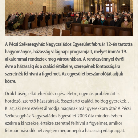
A Pécsi Székesegyház Nagycsaládos Egyesület február 12-én tartotta
hagyományos, házasság világnapi programjait, melyet immár 19.
alkalommal rendeztek meg városunkban. A rendezvénnyel évről
évre a házasság és a család értékeire, szerepének fontosságára
szeretnék felhívni a figyelmet. Az egyesület beszámolóját adjuk
közre.
Örök hűség, elköteleződés egész életre, egymás problémáit is
hordozó, szerető házastársak, összetartó család, boldog gyerekek…
Ki az, aki nem ezeket álmodja magának már gyerekkora óta? A Pécsi
Székesegyház Nagycsaládos Egyesület 2003 óta minden évben
ezekre a kincsekre, értékre szeretné felhívni a figyelmet, amikor
február második hétvégéjén megünnepli a házasság világnapját.