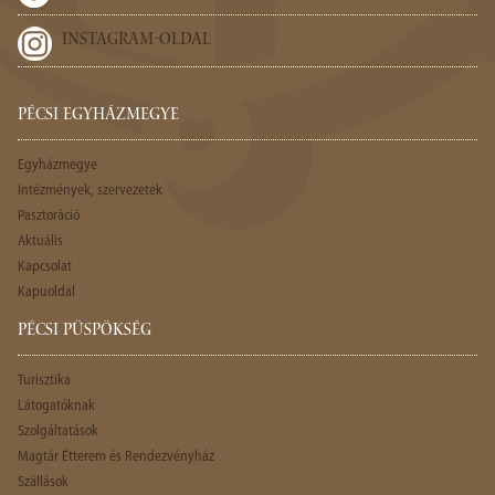
INSTAGRAM-OLDAL
PÉCSI EGYHÁZMEGYE
Egyházmegye
Intézmények, szervezetek
Pasztoráció
Aktuális
Kapcsolat
Kapuoldal
PÉCSI PÜSPÖKSÉG
Turisztika
Látogatóknak
Szolgáltatások
Magtár Étterem és Rendezvényház
Szállások