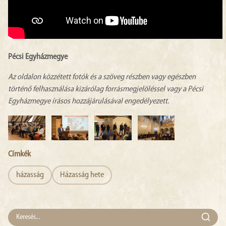
Pécsi Egyházmegye
Az oldalon közzétett fotók és a szöveg részben vagy egészben
történő felhasználása kizárólag forrásmegjelöléssel vagy a Pécsi
Egyházmegye írásos hozzájárulásával engedélyezett.
Címkék
házasság
Házasság hete