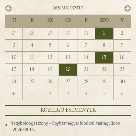
2026
Augusztus
H
K
SZ
CS
P
SZO
V
27
28
29
30
31
1
2
3
4
5
6
7
8
9
10
11
12
13
14
15
16
17
18
19
20
21
22
23
24
25
26
27
28
29
30
31
1
2
3
4
5
6
KÖZELGŐ ESEMÉNYEK
Nagyboldogasszony – Egyházmegyei főbúcsú Máriagyűdön
- 2026.08.15.