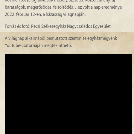
Röviden összefoglalva: sok mosoly, szeretet, közös élmény, új
barátságok, megerősödés, feltöltődés…ez volt a nap eredménye
2022. február 12-én, a házasság világnapján.
Forrás és fotó: Pécsi Székesegyház Nagycsaládos Egyesület
A világnap alkalmából bemutatott szentmise egyházmegyénk
YouTube-csatornáján megtekinthető.