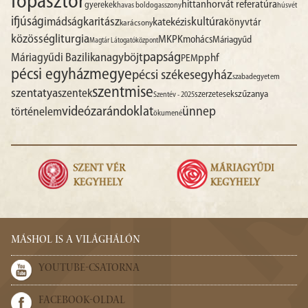
főpásztor
hittan
horvát referatúra
gyerekek
havas boldogasszony
húsvét
ifjúság
imádság
karitász
kultúra
katekézis
könyvtár
karácsony
liturgia
közösség
MKPK
mohács
Máriagyűd
Magtár Látogatóközpont
papság
nagyböjt
Máriagyűdi Bazilika
pphf
PEM
pécsi egyházmegye
pécsi székesegyház
szabadegyetem
szentmise
szentatya
szentek
szűzanya
szerzetesek
Szentév - 2025
videó
zarándoklat
ünnep
történelem
ökumené
MÁSHOL IS A VILÁGHÁLÓN
YOUTUBE-CSATORNA
FACEBOOK-OLDAL