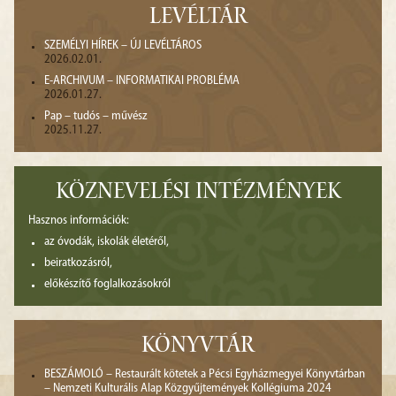
LEVÉLTÁR
SZEMÉLYI HÍREK – ÚJ LEVÉLTÁROS
2026.02.01.
E-ARCHIVUM – INFORMATIKAI PROBLÉMA
2026.01.27.
Pap – tudós – művész
2025.11.27.
KÖZNEVELÉSI INTÉZMÉNYEK
Hasznos információk:
az óvodák, iskolák életéről,
beiratkozásról,
előkészítő foglalkozásokról
KÖNYVTÁR
BESZÁMOLÓ – Restaurált kötetek a Pécsi Egyházmegyei Könyvtárban
– Nemzeti Kulturális Alap Közgyűjtemények Kollégiuma 2024