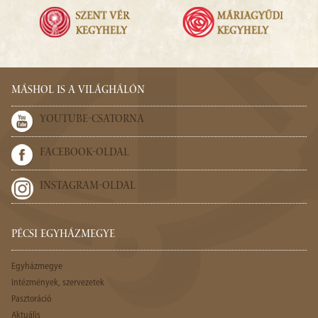
MÁSHOL IS A VILÁGHÁLÓN
YOUTUBE-CSATORNA
FACEBOOK-OLDAL
INSTAGRAM-OLDAL
PÉCSI EGYHÁZMEGYE
Egyházmegye
Intézmények, szervezetek
Pasztoráció
Aktuális