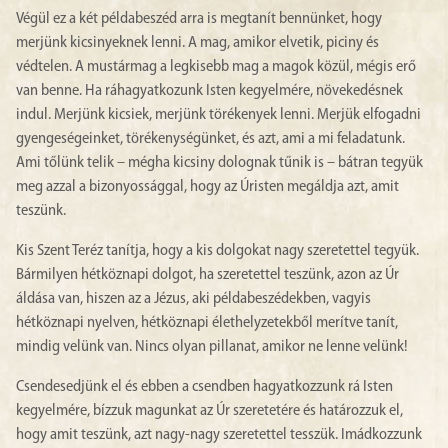
Végül ez a két példabeszéd arra is megtanít bennünket, hogy
merjünk kicsinyeknek lenni. A mag, amikor elvetik, piciny és
védtelen. A mustármag a legkisebb mag a magok közül, mégis erő
van benne. Ha ráhagyatkozunk Isten kegyelmére, növekedésnek
indul. Merjünk kicsiek, merjünk törékenyek lenni. Merjük elfogadni
gyengeségeinket, törékenységünket, és azt, ami a mi feladatunk.
Ami tőlünk telik – mégha kicsiny dolognak tűnik is – bátran tegyük
meg azzal a bizonyossággal, hogy az Úristen megáldja azt, amit
teszünk.
Kis Szent Teréz tanítja, hogy a kis dolgokat nagy szeretettel tegyük.
Bármilyen hétköznapi dolgot, ha szeretettel teszünk, azon az Úr
áldása van, hiszen az a Jézus, aki példabeszédekben, vagyis
hétköznapi nyelven, hétköznapi élethelyzetekből merítve tanít,
mindig velünk van. Nincs olyan pillanat, amikor ne lenne velünk!
Csendesedjünk el és ebben a csendben hagyatkozzunk rá Isten
kegyelmére, bízzuk magunkat az Úr szeretetére és határozzuk el,
hogy amit teszünk, azt nagy-nagy szeretettel tesszük. Imádkozzunk