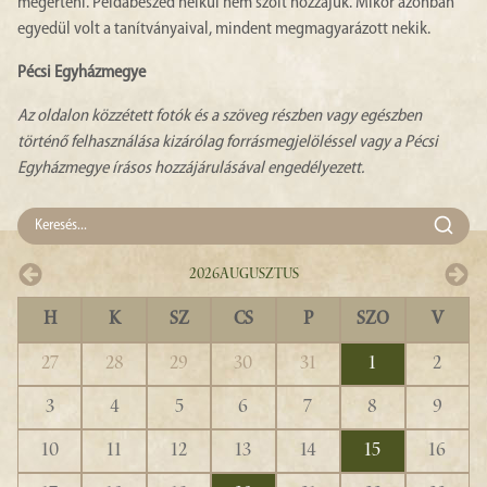
megérteni. Példabeszéd nélkül nem szólt hozzájuk. Mikor azonban
egyedül volt a tanítványaival, mindent megmagyarázott nekik.
Pécsi Egyházmegye
Az oldalon közzétett fotók és a szöveg részben vagy egészben
történő felhasználása kizárólag forrásmegjelöléssel vagy a Pécsi
Egyházmegye írásos hozzájárulásával engedélyezett.
2026
Augusztus
H
K
SZ
CS
P
SZO
V
27
28
29
30
31
1
2
3
4
5
6
7
8
9
10
11
12
13
14
15
16