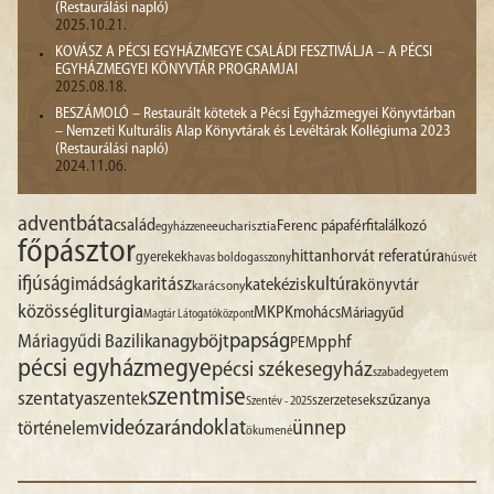
(Restaurálási napló)
2025.10.21.
KOVÁSZ A PÉCSI EGYHÁZMEGYE CSALÁDI FESZTIVÁLJA – A PÉCSI
EGYHÁZMEGYEI KÖNYVTÁR PROGRAMJAI
2025.08.18.
BESZÁMOLÓ – Restaurált kötetek a Pécsi Egyházmegyei Könyvtárban
– Nemzeti Kulturális Alap Könyvtárak és Levéltárak Kollégiuma 2023
(Restaurálási napló)
2024.11.06.
advent
báta
család
Ferenc pápa
férfitalálkozó
egyházzene
eucharisztia
főpásztor
hittan
horvát referatúra
gyerekek
havas boldogasszony
húsvét
ifjúság
imádság
karitász
kultúra
katekézis
könyvtár
karácsony
liturgia
közösség
MKPK
mohács
Máriagyűd
Magtár Látogatóközpont
papság
nagyböjt
Máriagyűdi Bazilika
pphf
PEM
pécsi egyházmegye
pécsi székesegyház
szabadegyetem
szentmise
szentatya
szentek
szűzanya
szerzetesek
Szentév - 2025
videó
zarándoklat
ünnep
történelem
ökumené