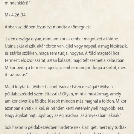
mindenkiért!”
Mk 4,26-34
Abban az időben Jézus ezt mondta a tömegnek:
„Isten országa olyan, mint amikor az ember magot vet a földbe.
Utána akár alszik, akár ébren van, éjjel vagy nappal, a mag kicsírázik,
és szárba szökken, maga sem tudja, hogyan. A föld magától hoz
termést: először szárat, aztán kalászt, majd telt szemet a kalászban.
Mikor pedig a termés engedi, az ember mindjárt fogja a sarlót, mert
itt az aratás.”
Majd folytatta: „Mihez hasonlítsuk az Isten országát? Milyen
példabeszéddel szemléltessük? Olyan, mint a mustármag, amely
amikor elvetik a földbe, kisebb minden más magnál a földön. Mikor
azonban elvetik, kikel, és minden kerti veteménynél nagyobb lesz.
Nagy ágakat hajt, úgyhogy az ég madarai az árnyékában laknak.”
Sok hasonló példabeszédben hirdette nekik az igét, mert így tudták