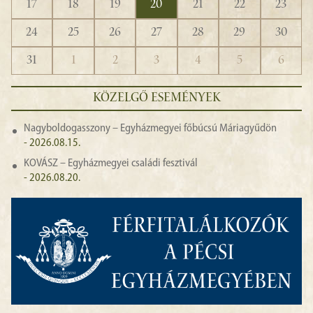
17
18
19
20
21
22
23
24
25
26
27
28
29
30
31
1
2
3
4
5
6
KÖZELGŐ ESEMÉNYEK
Nagyboldogasszony – Egyházmegyei főbúcsú Máriagyűdön
- 2026.08.15.
KOVÁSZ – Egyházmegyei családi fesztivál
- 2026.08.20.