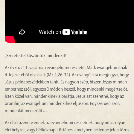
„Szeretettel köszöntök mindenkit!
Az évközi 11. vasárnap evangéliumi részletét Márk evangéliumának
4. fejezetéből olvassuk (Mk 4,26-34). Az evangélista megjegyzi, hogy
Jézus példabeszédekben tanít. Ez nagyon szép, hiszen Jézus minden
emberhez szól, egyszerű módon beszél, hogy mindenki megértse őt.
Isten közel van, mindenkinek a barátja. Jézus azt szeretné, hogy az
örömhír, az evangélium mindenkihez eljusson. Egyszerűen szól,
mindenkit megszólítva.
Az első üzenete ennek az evangéliumi részletnek, hogy nincs olyan
élethelyzet, vagy hétköznapi történés, amelyben ne lenne jelen Jézus