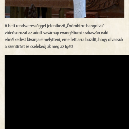
A heti rendszerességgel jelentkező „Örömhírre hangolva”
videósorozat az adott vasárnap evangéliumi szakaszán való
elmélkedést kívánja elmélyíteni, emellett arra buzdít, hogy olvassuk
a Szentírást és cselekedjük meg az Igét!