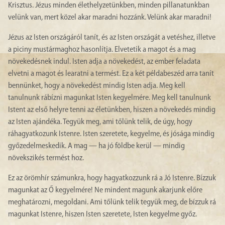
Krisztus. Jézus minden élethelyzetünkben, minden pillanatunkban
velünk van, mert közel akar maradni hozzánk. Velünk akar maradni!
Jézus az Isten országáról tanít, és az Isten országát a vetéshez, illetve
a piciny mustármaghoz hasonlítja. Elvetetik a magot és a mag
növekedésnek indul. Isten adja a növekedést, az ember feladata
elvetni a magot és learatni a termést. Ez a két példabeszéd arra tanít
bennünket, hogy a növekedést mindig Isten adja. Meg kell
tanulnunk rábízni magunkat Isten kegyelmére. Meg kell tanulnunk
Istent az első helyre tenni az életünkben, hiszen a növekedés mindig
az Isten ajándéka. Tegyük meg, ami tőlünk telik, de úgy, hogy
ráhagyatkozunk Istenre. Isten szeretete, kegyelme, és jósága mindig
győzedelmeskedik. A mag — ha jó földbe kerül — mindig
növekszikés termést hoz.
Ez az örömhír számunkra, hogy hagyatkozzunk rá a Jó Istenre. Bízzuk
magunkat az Ő kegyelmére! Ne mindent magunk akarjunk előre
meghatározni, megoldani. Ami tőlünk telik tegyük meg, de bízzuk rá
magunkat Istenre, hiszen Isten szeretete, Isten kegyelme győz.